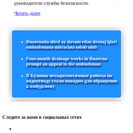
руководители службы безопасности.
Читать далее
Buzovnada dörd ay davam edən drenaj işləri
ombudsmana müraciətə səbəb olub
Four-month drainage works in Buzovna
prompt an appeal to the ombudsman
В Бузовна четырехмесячные работы по
водоотводу стали поводом для обращения
к омбудсмену
Следите за нами в социальных сетях