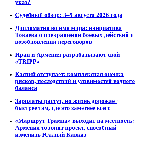
указ?
Судебный обзор: 3–5 августа 2026 года
Дипломатия во имя мира: инициатива
Токаева о прекращении боевых действий и
возобновлении переговоров
Иран и Армения разрабатывают свой
«TRIPP»
Каспий отступает: комплексная оценка
рисков, последствий и уязвимостей водного
баланса
Зарплаты растут, но жизнь дорожает
быстрее там, где это заметнее всего
«Маршрут Трампа» выходит на местность:
Армения торопит проект, способный
изменить Южный Кавказ