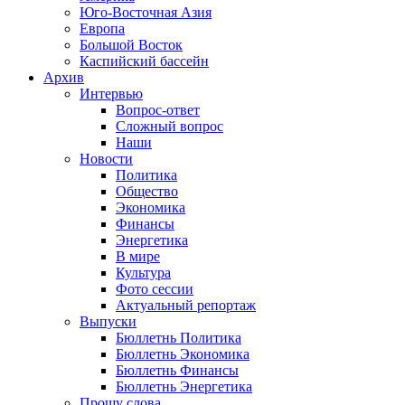
Юго-Восточная Азия
Европа
Большой Восток
Каспийский бассейн
Архив
Интервью
Вопрос-ответ
Сложный вопрос
Наши
Новости
Политика
Общество
Экономика
Финансы
Энергетика
В мире
Культура
Фото сессии
Актуальный репортаж
Выпуски
Бюллетнь Политика
Бюллетнь Экономика
Бюллетнь Финансы
Бюллетнь Энергетика
Прошу слова