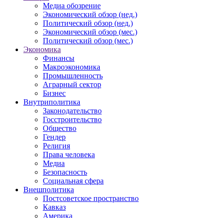
Медиа обозрение
Экономический обзор (нед.)
Политический обзор (нед.)
Экономический обзор (мес.)
Политический обзор (мес.)
Экономика
Финансы
Макроэкономика
Промышленность
Аграрный сектор
Бизнес
Внутриполитика
Законодательство
Госстроительство
Общество
Гендер
Религия
Права человека
Медиа
Безопасность
Социальная сфера
Внешполитика
Постсоветское пространство
Кавказ
Америка