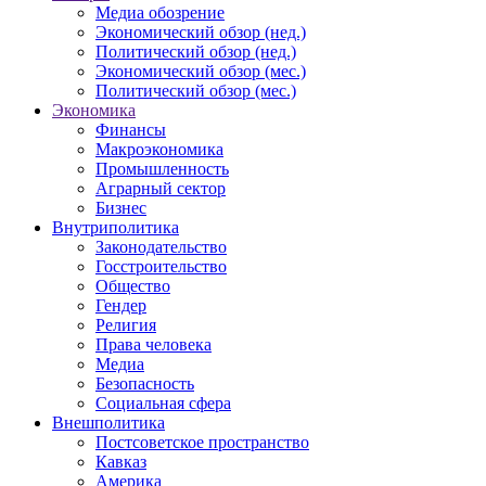
Медиа обозрение
Экономический обзор (нед.)
Политический обзор (нед.)
Экономический обзор (мес.)
Политический обзор (мес.)
Экономика
Финансы
Макроэкономика
Промышленность
Аграрный сектор
Бизнес
Внутриполитика
Законодательство
Госстроительство
Общество
Гендер
Религия
Права человека
Медиа
Безопасность
Социальная сфера
Внешполитика
Постсоветское пространство
Кавказ
Америка