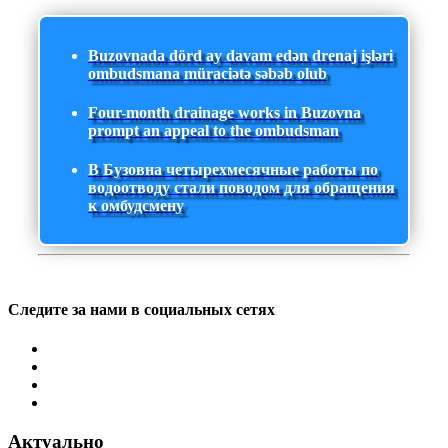
Buzovnada dörd ay davam edən drenaj işləri
ombudsmana müraciətə səbəb olub
Four-month drainage works in Buzovna
prompt an appeal to the ombudsman
В Бузовна четырехмесячные работы по
водоотводу стали поводом для обращения
к омбудсмену
Следите за нами в социальных сетях
Актуально