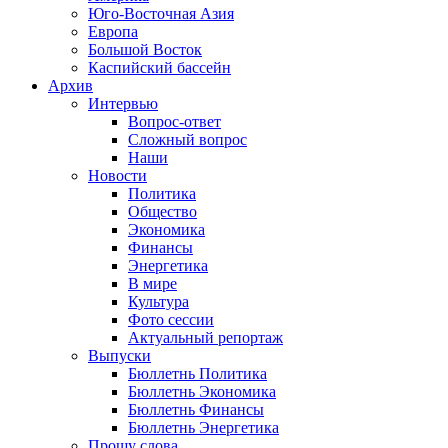
Юго-Восточная Азия
Европа
Большой Восток
Каспийский бассейн
Архив
Интервью
Вопрос-ответ
Сложный вопрос
Наши
Новости
Политика
Общество
Экономика
Финансы
Энергетика
В мире
Культура
Фото сессии
Актуальный репортаж
Выпуски
Бюллетнь Политика
Бюллетнь Экономика
Бюллетнь Финансы
Бюллетнь Энергетика
Прошу слова