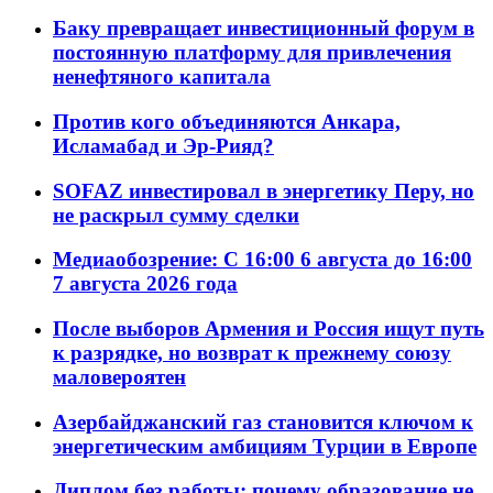
Баку превращает инвестиционный форум в
постоянную платформу для привлечения
ненефтяного капитала
Против кого объединяются Анкара,
Исламабад и Эр-Рияд?
SOFAZ инвестировал в энергетику Перу, но
не раскрыл сумму сделки
Медиаобозрение: С 16:00 6 августа до 16:00
7 августа 2026 года
После выборов Армения и Россия ищут путь
к разрядке, но возврат к прежнему союзу
маловероятен
Азербайджанский газ становится ключом к
энергетическим амбициям Турции в Европе
Диплом без работы: почему образование не