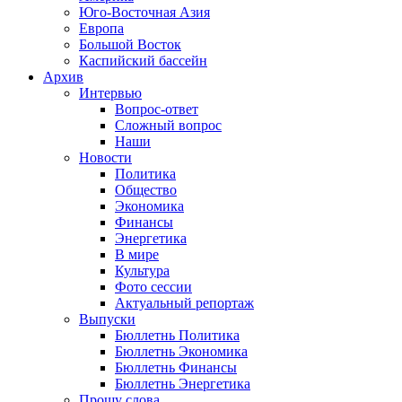
Юго-Восточная Азия
Европа
Большой Восток
Каспийский бассейн
Архив
Интервью
Вопрос-ответ
Сложный вопрос
Наши
Новости
Политика
Общество
Экономика
Финансы
Энергетика
В мире
Культура
Фото сессии
Актуальный репортаж
Выпуски
Бюллетнь Политика
Бюллетнь Экономика
Бюллетнь Финансы
Бюллетнь Энергетика
Прошу слова