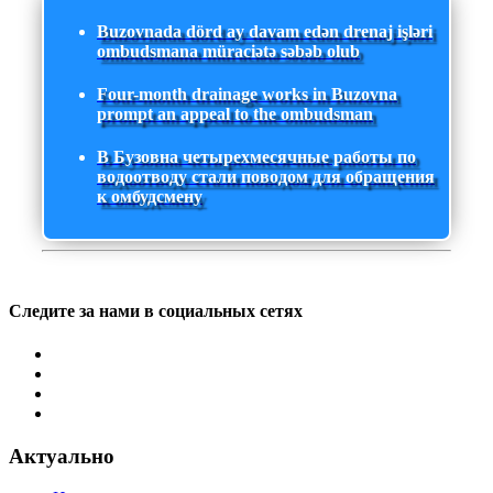
Buzovnada dörd ay davam edən drenaj işləri
ombudsmana müraciətə səbəb olub
Four-month drainage works in Buzovna
prompt an appeal to the ombudsman
В Бузовна четырехмесячные работы по
водоотводу стали поводом для обращения
к омбудсмену
Следите за нами в социальных сетях
Актуально