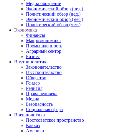
Медиа обозрение
Экономический обзор (нед.)
Политический обзор (нед.)
Экономический обзор (мес.)
Политический обзор (мес.)
Экономика
Финансы
Макроэкономика
Промышленность
Аграрный сектор
Бизнес
Внутриполитика
Законодательство
Госстроительство
Общество
Гендер
Религия
Права человека
Медиа
Безопасность
Социальная сфера
Внешполитика
Постсоветское пространство
Кавказ
Америка