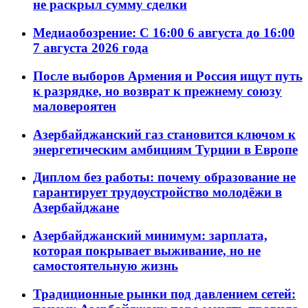
не раскрыл сумму сделки
Медиаобозрение: С 16:00 6 августа до 16:00
7 августа 2026 года
После выборов Армения и Россия ищут путь
к разрядке, но возврат к прежнему союзу
маловероятен
Азербайджанский газ становится ключом к
энергетическим амбициям Турции в Европе
Диплом без работы: почему образование не
гарантирует трудоустройство молодёжи в
Азербайджане
Азербайджанский минимум: зарплата,
которая покрывает выживание, но не
самостоятельную жизнь
Традиционные рынки под давлением сетей: