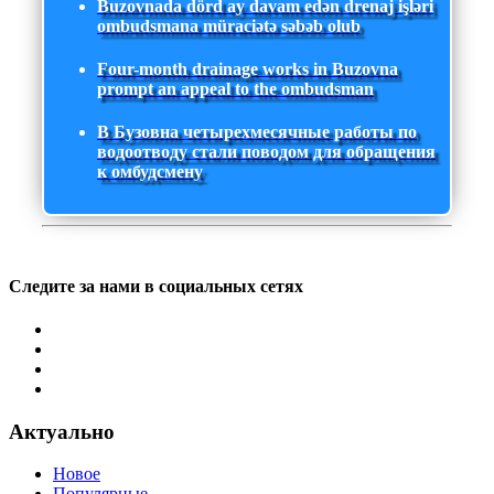
Buzovnada dörd ay davam edən drenaj işləri
ombudsmana müraciətə səbəb olub
Four-month drainage works in Buzovna
prompt an appeal to the ombudsman
В Бузовна четырехмесячные работы по
водоотводу стали поводом для обращения
к омбудсмену
Следите за нами в социальных сетях
Актуально
Новое
Популярные