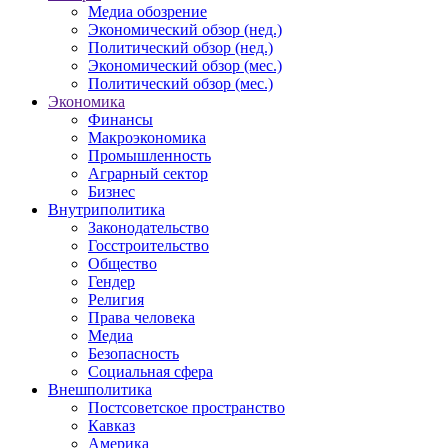
Медиа обозрение
Экономический обзор (нед.)
Политический обзор (нед.)
Экономический обзор (мес.)
Политический обзор (мес.)
Экономика
Финансы
Макроэкономика
Промышленность
Аграрный сектор
Бизнес
Внутриполитика
Законодательство
Госстроительство
Общество
Гендер
Религия
Права человека
Медиа
Безопасность
Социальная сфера
Внешполитика
Постсоветское пространство
Кавказ
Америка