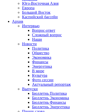
Юго-Восточная Азия
Европа
Большой Восток
Каспийский бассейн
Архив
Интервью
Вопрос-ответ
Сложный вопрос
Наши
Новости
Политика
Общество
Экономика
Финансы
Энергетика
В мире
Культура
Фото сессии
Актуальный репортаж
Выпуски
Бюллетнь Политика
Бюллетнь Экономика
Бюллетнь Финансы
Бюллетнь Энергетика
Прошу слова