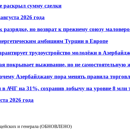
не раскрыл сумму сделки
 августа 2026 года
 разрядке, но возврат к прежнему союзу маловеро
энергетическим амбициям Турции в Европе
гарантирует трудоустройство молодёжи в Азербайд
ая покрывает выживание, но не самостоятельную 
почему Азербайджану пора менять правила торгов
в АЧГ на 31%, сохранив добычу на уровне 8 млн 
уста 2026 года
лицейских и генерала (ОБНОВЛЕНО)