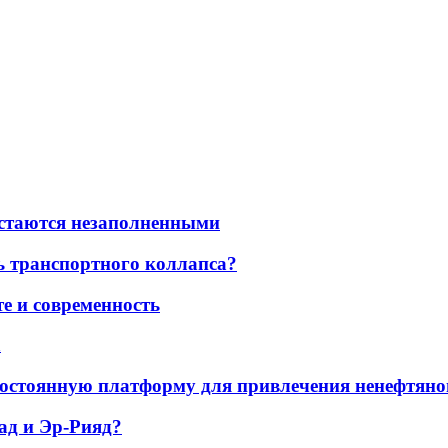
остаются незаполненными
ь транспортного коллапса?
е и современность
а
остоянную платформу для привлечения ненефтяно
ад и Эр-Рияд?