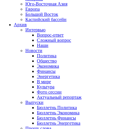
Юго-Восточная Азия
Европа
Большой Восток
Каспийский бассейн
Архив
Интервью
Вопрос-ответ
Сложный вопрос
Наши
Новости
Политика
Общество
Экономика
Финансы
Энергетика
В мире
Культура
Фото сессии
Актуальный репортаж
Выпуски
Бюллетнь Политика
Бюллетнь Экономика
Бюллетнь Финансы
Бюллетнь Энергетика
Прошу слова