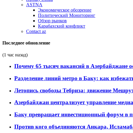
ASTNA
Экономическое обозрение
Политический Мониторинг
Обзор рынков
Карабахский конфликт
Contact az
Последнее обновление
(1 час назад)
Почему 65 тысяч вакансий в Азербайджане 
Разделение линий метро в Баку: как избежат
Летопись свободы Тебриза: движение Мешрут
Азербайджан централизует управление меди
Баку превращает инвестиционный форум в п
Против кого объединяются Анкара, Исламаб