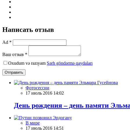
Написать отзыв
Ad *
Ваш отзыв *
Oxudum və razıyam
Şərh göndərmə qaydaları
Отправить
Фотосессии
17 июль 2016 14:02
День рождения – день памяти Эльма
В мире
17 июль 2016 14:51