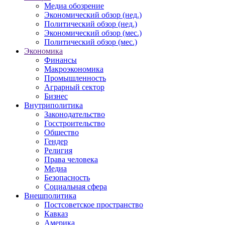
Медиа обозрение
Экономический обзор (нед.)
Политический обзор (нед.)
Экономический обзор (мес.)
Политический обзор (мес.)
Экономика
Финансы
Макроэкономика
Промышленность
Аграрный сектор
Бизнес
Внутриполитика
Законодательство
Госстроительство
Общество
Гендер
Религия
Права человека
Медиа
Безопасность
Социальная сфера
Внешполитика
Постсоветское пространство
Кавказ
Америка