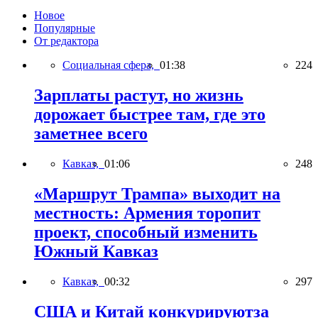
Новое
Популярные
От редактора
Социальная сфера,
01:38
224
Зарплаты растут, но жизнь
дорожает быстрее там, где это
заметнее всего
Кавказ,
01:06
248
«Маршрут Трампа» выходит на
местность: Армения торопит
проект, способный изменить
Южный Кавказ
Кавказ,
00:32
297
США и Китай конкурируютза