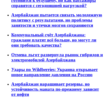
готовится к будущему, но как пассажиры
справятся с сегодняшней нагрузкой?
Азербайджан пытается связать молодежную
политику с результатами, но проблемы
занятости и утечки мозгов сохраняются
Коммунальный счёт Азербайджана:
граждане платят всё больше, но могут ли
они требовать качества?
Отмена льгот развернула рынок гибридов и
электромобилей Азербайджана
Удары по Wildberries: Украина открывает
новое направление давления на Россию
Азербайджан наращивает резервы, но
устойчивость маната по-прежнему зависит
от нефти