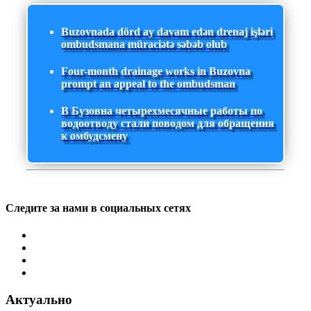
Buzovnada dörd ay davam edən drenaj işləri
ombudsmana müraciətə səbəb olub
Four-month drainage works in Buzovna
prompt an appeal to the ombudsman
В Бузовна четырехмесячные работы по
водоотводу стали поводом для обращения
к омбудсмену
Следите за нами в социальных сетях
Актуально