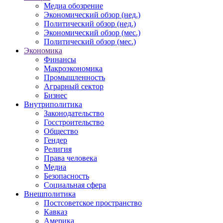
Медиа обозрение
Экономический обзор (нед.)
Политический обзор (нед.)
Экономический обзор (мес.)
Политический обзор (мес.)
Экономика
Финансы
Макроэкономика
Промышленность
Аграрный сектор
Бизнес
Внутриполитика
Законодательство
Госстроительство
Общество
Гендер
Религия
Права человека
Медиа
Безопасность
Социальная сфера
Внешполитика
Постсоветское пространство
Кавказ
Америка