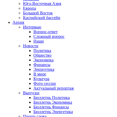
Юго-Восточная Азия
Европа
Большой Восток
Каспийский бассейн
Архив
Интервью
Вопрос-ответ
Сложный вопрос
Наши
Новости
Политика
Общество
Экономика
Финансы
Энергетика
В мире
Культура
Фото сессии
Актуальный репортаж
Выпуски
Бюллетнь Политика
Бюллетнь Экономика
Бюллетнь Финансы
Бюллетнь Энергетика
Прошу слова