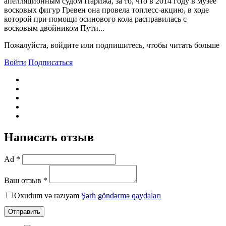
апелляционным судом Парижа, за то, что в 2014 году в музее
восковых фигур Гревен она провела топлесс-акцию, в ходе
которой при помощи осинового кола расправилась с
восковым двойником Пути...
Пожалуйста, войдите или подпишитесь, чтобы читать больше
Войти
Подписаться
Написать отзыв
Ad *
Ваш отзыв *
Oxudum və razıyam
Şərh göndərmə qaydaları
Отправить