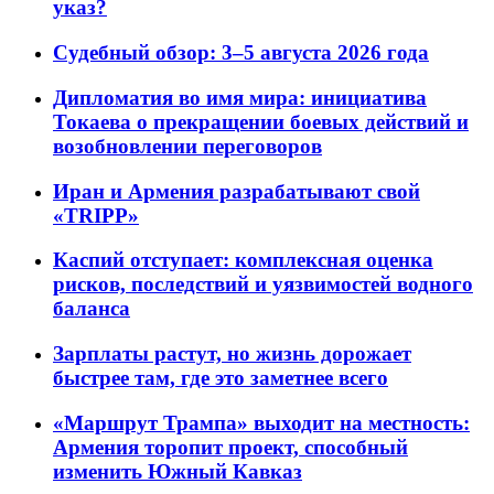
указ?
Судебный обзор: 3–5 августа 2026 года
Дипломатия во имя мира: инициатива
Токаева о прекращении боевых действий и
возобновлении переговоров
Иран и Армения разрабатывают свой
«TRIPP»
Каспий отступает: комплексная оценка
рисков, последствий и уязвимостей водного
баланса
Зарплаты растут, но жизнь дорожает
быстрее там, где это заметнее всего
«Маршрут Трампа» выходит на местность:
Армения торопит проект, способный
изменить Южный Кавказ