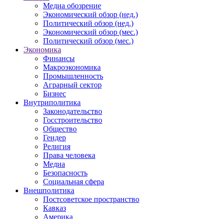
Медиа обозрение
Экономический обзор (нед.)
Политический обзор (нед.)
Экономический обзор (мес.)
Политический обзор (мес.)
Экономика
Финансы
Макроэкономика
Промышленность
Аграрный сектор
Бизнес
Внутриполитика
Законодательство
Госстроительство
Общество
Гендер
Религия
Права человека
Медиа
Безопасность
Социальная сфера
Внешполитика
Постсоветское пространство
Кавказ
Америка