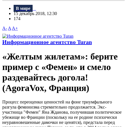
В мире
15 декабрь 2018, 12:30
174
A-
A
A+
Информационное агентство Turan
«Желтым жилетам»: берите
пример с «Фемен» и смело
раздевайтесь догола!
(AgoraVox, Франция)
Процесс переоценки ценностей на фоне триумфального
разгула феминизма стремительно продолжается. Экс-
участница "Фемен" Яна Жданова, получившая политическое
убежище во Франции (поскольку на ее родине психически
неуравновешенные дамочки не ценятся), предстала перед