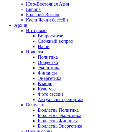
Юго-Восточная Азия
Европа
Большой Восток
Каспийский бассейн
Архив
Интервью
Вопрос-ответ
Сложный вопрос
Наши
Новости
Политика
Общество
Экономика
Финансы
Энергетика
В мире
Культура
Фото сессии
Актуальный репортаж
Выпуски
Бюллетнь Политика
Бюллетнь Экономика
Бюллетнь Финансы
Бюллетнь Энергетика
Прошу слова