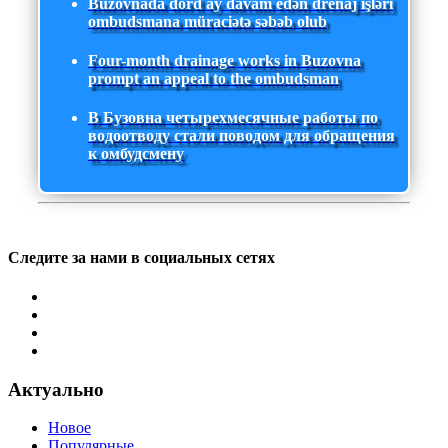
Buzovnada dörd ay davam edən drenaj işləri
ombudsmana müraciətə səbəb olub
Four-month drainage works in Buzovna
prompt an appeal to the ombudsman
В Бузовна четырехмесячные работы по
водоотводу стали поводом для обращения
к омбудсмену
Следите за нами в социальных сетях
Актуально
Новое
Популярные