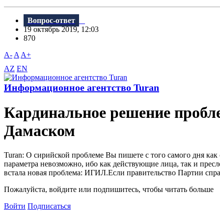
Вопрос-ответ
19 октябрь 2019, 12:03
870
A-
A
A+
AZ
EN
Информационное агентство Turan
Кардинальное решение пробле
Дамаском
Turan: О сирийской проблеме Bы пишете с того самого дня ка
параметра невозможно, ибо как действующие лица, так и пресле
встала новая проблема: ИГИЛ.Если правительство Партии справ
Пожалуйста, войдите или подпишитесь, чтобы читать больше
Войти
Подписаться