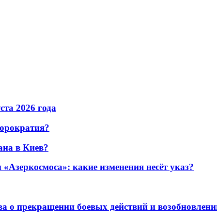
уста 2026 года
бюрократия?
ана в Киев?
«Азеркосмоса»: какие изменения несёт указ?
а о прекращении боевых действий и возобновлени