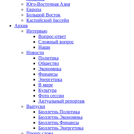
Юго-Восточная Азия
Европа
Большой Восток
Каспийский бассейн
Архив
Интервью
Вопрос-ответ
Сложный вопрос
Наши
Новости
Политика
Общество
Экономика
Финансы
Энергетика
В мире
Культура
Фото сессии
Актуальный репортаж
Выпуски
Бюллетнь Политика
Бюллетнь Экономика
Бюллетнь Финансы
Бюллетнь Энергетика
Прошу слова