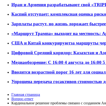
Иран и Армения разрабатывают свой «TRIP
Каспий отступает: комплексная оценка риско
Зарплаты растут, но жизнь дорожает быстрее т
«Маршрут Трампа» выходит на местность: А
США и Китай конкурируютза маршруты че
Цифровой Средний коридор: Казахстан и Аз
Медиаобозрение: С 16:00 4 августа до 16:00 5
Вводится возрастной порог 16 лет для социа
Упрощена передача госактивов стоимостью д
Главная страница
Вопрос-ответ
Кардинальное решение проблемы связано с созданием Ан