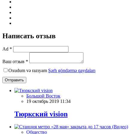
Написать отзыв
Ad *
Ваш отзыв *
Oxudum və razıyam
Şərh göndərmə qaydaları
Отправить
Большой Восток
19 октябрь 2019 11:34
Тюркский vision
Общество