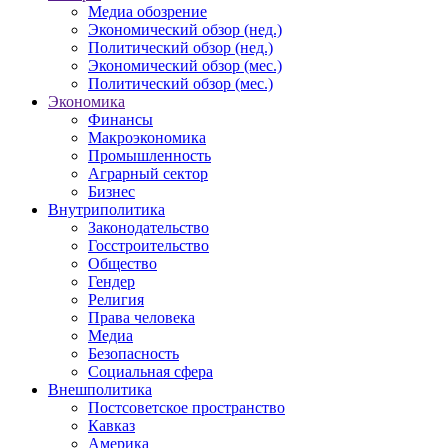
Медиа обозрение
Экономический обзор (нед.)
Политический обзор (нед.)
Экономический обзор (мес.)
Политический обзор (мес.)
Экономика
Финансы
Макроэкономика
Промышленность
Аграрный сектор
Бизнес
Внутриполитика
Законодательство
Госстроительство
Общество
Гендер
Религия
Права человека
Медиа
Безопасность
Социальная сфера
Внешполитика
Постсоветское пространство
Кавказ
Америка