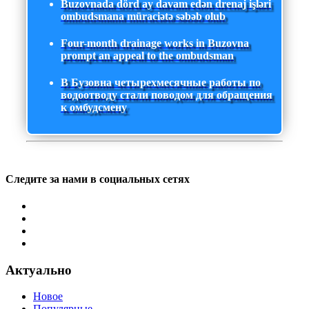
Buzovnada dörd ay davam edən drenaj işləri
ombudsmana müraciətə səbəb olub
Four-month drainage works in Buzovna
prompt an appeal to the ombudsman
В Бузовна четырехмесячные работы по
водоотводу стали поводом для обращения
к омбудсмену
Следите за нами в социальных сетях
Актуально
Новое
Популярные