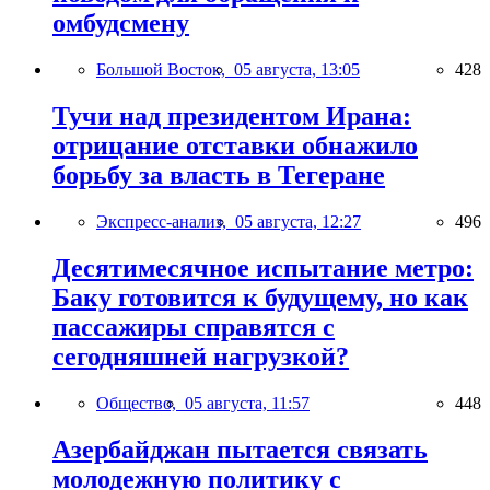
омбудсмену
Большой Восток,
05 августа, 13:05
428
Тучи над президентом Ирана:
отрицание отставки обнажило
борьбу за власть в Тегеране
Экспресс-анализ,
05 августа, 12:27
496
Десятимесячное испытание метро:
Баку готовится к будущему, но как
пассажиры справятся с
сегодняшней нагрузкой?
Общество,
05 августа, 11:57
448
Азербайджан пытается связать
молодежную политику с