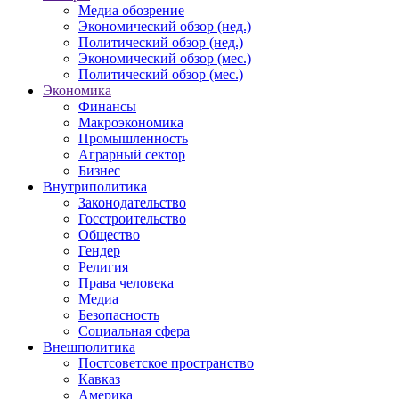
Медиа обозрение
Экономический обзор (нед.)
Политический обзор (нед.)
Экономический обзор (мес.)
Политический обзор (мес.)
Экономика
Финансы
Макроэкономика
Промышленность
Аграрный сектор
Бизнес
Внутриполитика
Законодательство
Госстроительство
Общество
Гендер
Религия
Права человека
Медиа
Безопасность
Социальная сфера
Внешполитика
Постсоветское пространство
Кавказ
Америка