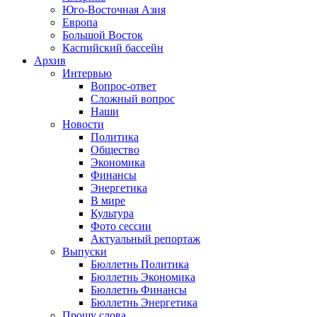
Юго-Восточная Азия
Европа
Большой Восток
Каспийский бассейн
Архив
Интервью
Вопрос-ответ
Сложный вопрос
Наши
Новости
Политика
Общество
Экономика
Финансы
Энергетика
В мире
Культура
Фото сессии
Актуальный репортаж
Выпуски
Бюллетнь Политика
Бюллетнь Экономика
Бюллетнь Финансы
Бюллетнь Энергетика
Прошу слова