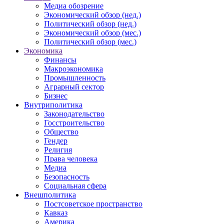
Медиа обозрение
Экономический обзор (нед.)
Политический обзор (нед.)
Экономический обзор (мес.)
Политический обзор (мес.)
Экономика
Финансы
Макроэкономика
Промышленность
Аграрный сектор
Бизнес
Внутриполитика
Законодательство
Госстроительство
Общество
Гендер
Религия
Права человека
Медиа
Безопасность
Социальная сфера
Внешполитика
Постсоветское пространство
Кавказ
Америка