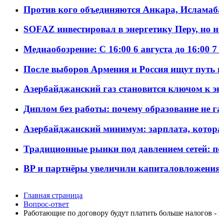
Против кого объединяются Анкара, Исламаб
SOFAZ инвестировал в энергетику Перу, но 
Медиаобозрение: С 16:00 6 августа до 16:00 7
После выборов Армения и Россия ищут путь к
Азербайджанский газ становится ключом к 
Диплом без работы: почему образование не 
Азербайджанский минимум: зарплата, котор
Традиционные рынки под давлением сетей: 
BP и партнёры увеличили капиталовложения 
Главная страница
Вопрос-ответ
Работающие по договору будут платить больше налогов -