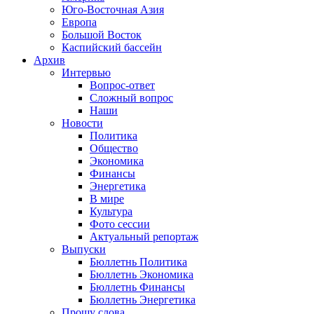
Юго-Восточная Азия
Европа
Большой Восток
Каспийский бассейн
Архив
Интервью
Вопрос-ответ
Сложный вопрос
Наши
Новости
Политика
Общество
Экономика
Финансы
Энергетика
В мире
Культура
Фото сессии
Актуальный репортаж
Выпуски
Бюллетнь Политика
Бюллетнь Экономика
Бюллетнь Финансы
Бюллетнь Энергетика
Прошу слова