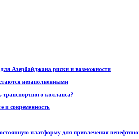
для Азербайджана риски и возможности
остаются незаполненными
ь транспортного коллапса?
е и современность
а
остоянную платформу для привлечения ненефтяно