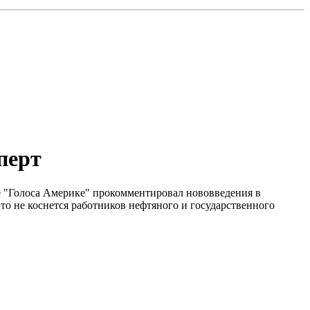
перт
бе "Голоса Америке" прокомментировал нововведения в
это не коснется работников нефтяного и государственного