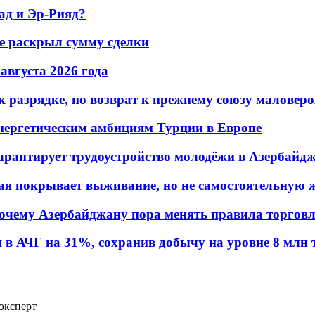
ад и Эр-Рияд?
не раскрыл сумму сделки
 августа 2026 года
 разрядке, но возврат к прежнему союзу маловеро
энергетическим амбициям Турции в Европе
гарантирует трудоустройство молодёжи в Азербайд
ая покрывает выживание, но не самостоятельную 
почему Азербайджану пора менять правила торгов
в АЧГ на 31%, сохранив добычу на уровне 8 млн 
 эксперт