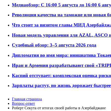
Медиаобзор: С 16:00 5 августа до 16:00 6 авг
Революция качества на таможне или новая 
Что стоит за визитом главы МИД Азербайдж
Новая модель управления для AZAL, ASCO и 
Судебный обзор: 3–5 августа 2026 года
Дипломатия во имя мира: инициатива Токаев
Иран и Армения разрабатывают свой «TRIP
Каспий отступает: комплексная оценка риско
Зарплаты растут, но жизнь дорожает быстрее т
Главная страница
Вопрос-ответ
Роберт Секута от итогах своей работы в Азербайджане