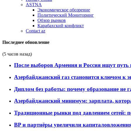
ASTNA
Экономическое обозрение
Политический Мониторинг
Обзор рынков
Карабахский конфликт
Contact az
Последнее обновление
(5 часов назад)
После выборов Армения и Россия ищут путь к
Азербайджанский газ становится ключом к 
Диплом без работы: почему образование не 
Азербайджанский минимум: зарплата, котор
Традиционные рынки под давлением сетей: 
BP и партнёры увеличили капиталовложения 