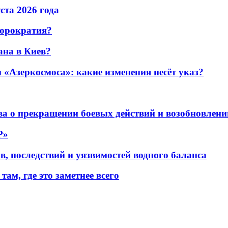
уста 2026 года
бюрократия?
ана в Киев?
«Азеркосмоса»: какие изменения несёт указ?
а о прекращении боевых действий и возобновлени
P»
в, последствий и уязвимостей водного баланса
ам, где это заметнее всего