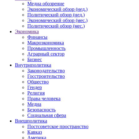
Медиа обозрение
Экономический обзор (нед.)
Политический обзор (нед.)
Экономический обзор (мес.)
Политический обзор (мес.)
Экономика
Финансы
Макроэкономика
Промышленность
Аграрный сектор
Бизнес
Внутриполитика
Законодательство
Госстроительство
Общество
Гендер
Религия
Права человека
Медиа
Безопасность
Социальная сфера
Внешполитика
Постсоветское пространство
Кавказ
Америка