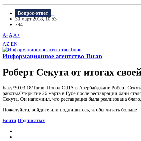
Вопрос-ответ
30 март 2018, 10:53
794
A-
A
A+
AZ
EN
Информационное агентство Turan
Роберт Секута от итогах свое
Баку/30.03.18/Turan: Посол США в Азербайджане Роберт Секута
работы.Открытие 26 марта в Губе после реставрации бани ст
Секута. Он напомнил, что реставрация была реализована благо
Пожалуйста, войдите или подпишитесь, чтобы читать больше
Войти
Подписаться