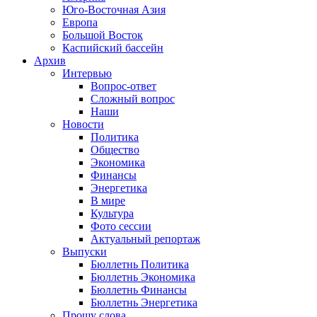
Юго-Восточная Азия
Европа
Большой Восток
Каспийский бассейн
Архив
Интервью
Вопрос-ответ
Сложный вопрос
Наши
Новости
Политика
Общество
Экономика
Финансы
Энергетика
В мире
Культура
Фото сессии
Актуальный репортаж
Выпуски
Бюллетнь Политика
Бюллетнь Экономика
Бюллетнь Финансы
Бюллетнь Энергетика
Прошу слова