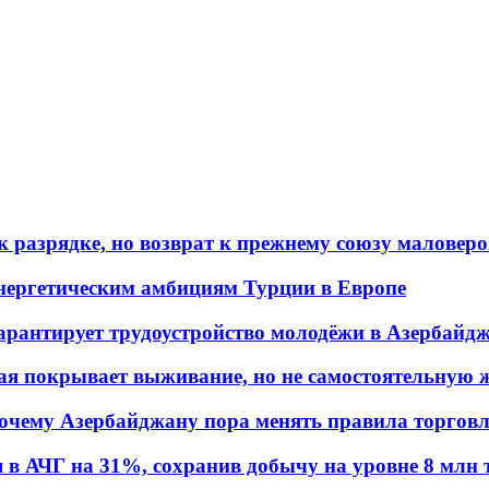
 разрядке, но возврат к прежнему союзу маловеро
энергетическим амбициям Турции в Европе
гарантирует трудоустройство молодёжи в Азербайд
ая покрывает выживание, но не самостоятельную 
почему Азербайджану пора менять правила торгов
в АЧГ на 31%, сохранив добычу на уровне 8 млн 