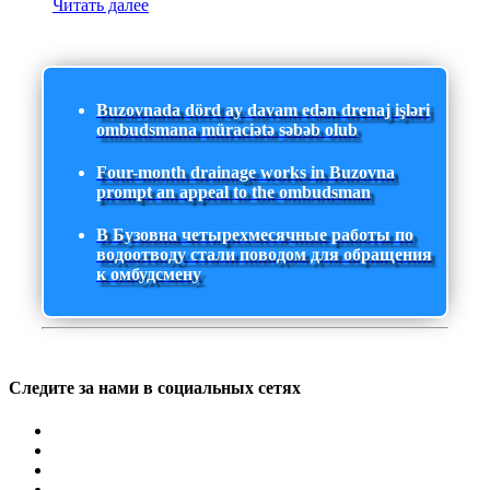
Читать далее
Buzovnada dörd ay davam edən drenaj işləri
ombudsmana müraciətə səbəb olub
Four-month drainage works in Buzovna
prompt an appeal to the ombudsman
В Бузовна четырехмесячные работы по
водоотводу стали поводом для обращения
к омбудсмену
Следите за нами в социальных сетях