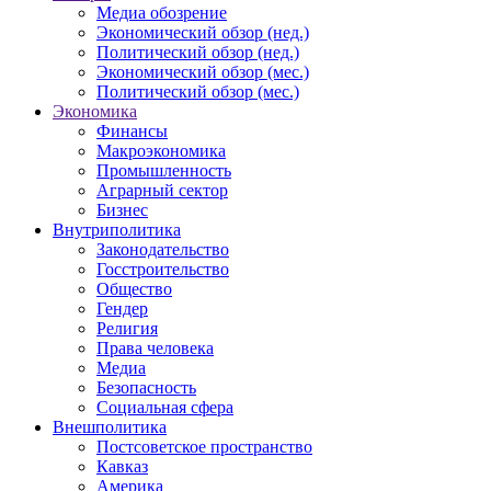
Медиа обозрение
Экономический обзор (нед.)
Политический обзор (нед.)
Экономический обзор (мес.)
Политический обзор (мес.)
Экономика
Финансы
Макроэкономика
Промышленность
Аграрный сектор
Бизнес
Внутриполитика
Законодательство
Госстроительство
Общество
Гендер
Религия
Права человека
Медиа
Безопасность
Социальная сфера
Внешполитика
Постсоветское пространство
Кавказ
Америка