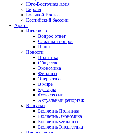
Юго-Восточная Азия
Европа
Большой Восток
Каспийский бассейн
Архив
Интервью
Вопрос-ответ
Сложный вопрос
Наши
Новости
Политика
Общество
Экономика
Финансы
Энергетика
В мире
Культура
Фото сессии
Актуальный репортаж
Выпуски
Бюллетнь Политика
Бюллетнь Экономика
Бюллетнь Финансы
Бюллетнь Энергетика
Прошу слова