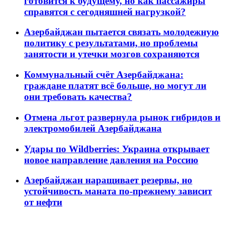
готовится к будущему, но как пассажиры
справятся с сегодняшней нагрузкой?
Азербайджан пытается связать молодежную
политику с результатами, но проблемы
занятости и утечки мозгов сохраняются
Коммунальный счёт Азербайджана:
граждане платят всё больше, но могут ли
они требовать качества?
Отмена льгот развернула рынок гибридов и
электромобилей Азербайджана
Удары по Wildberries: Украина открывает
новое направление давления на Россию
Азербайджан наращивает резервы, но
устойчивость маната по-прежнему зависит
от нефти