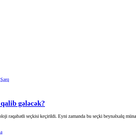
əlaqələr şöbəsinin təlimatçısı;
Şərq
 qalib gələcək?
ərkəzinin "Televiziya monitorinqinin aparılması və hesabatların hazır
oji rəqabətli seçkisi keçirildi. Eyni zamanda bu seçki beynəlxalq münasi
 kimi fəaliyyət. "İctimai şuraların inkişafı ilə bağlı vəziyyət haqqında h
ərin keçirilməsi üçün vətəndaş iştirakı" layihəsinin eksperti;
a