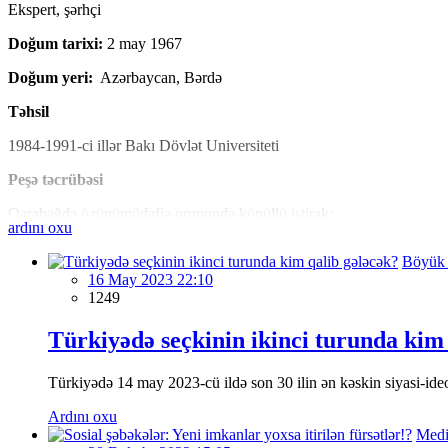
Ekspert, şərhçi
Doğum tarixi:
2 may 1967
Doğum yeri:
Azərbaycan, Bərdə
Təhsil
1984-1991-ci illər Bakı Dövlət Universiteti
Peşə təcrübəsi
Qarabağda özünümüdafiə qrupunda könüllü iştirak;
ardını oxu
1992-1993, 1993-2000-ci illərdə ictimai-siyasi fəaliyyət, ictimaiyyətlə 
Böyük 
16 May 2023 22:10
2000-2002- AXCP sədrinin müavini;
1249
2005 – 2014- Ümid Partiyasının İcra Aparatının rəhbəri;
Türkiyədə seçkinin ikinci turunda kim
2007- Yayım Monitorinq Proqram Mərkəzinin sədri. Yayım Monitorinq M
Türkiyədə 14 may 2023-cü ildə son 30 ilin ən kəskin siyasi-ideol
"İnformasiya açıqlığının ölçülməsi" layihələrində ekspert və müşahidəçi
Ardını oxu
Aİ-nin dəstəyilə həyata keçirilən "Azərbaycanda azad və ədalətli seçkil
Medi