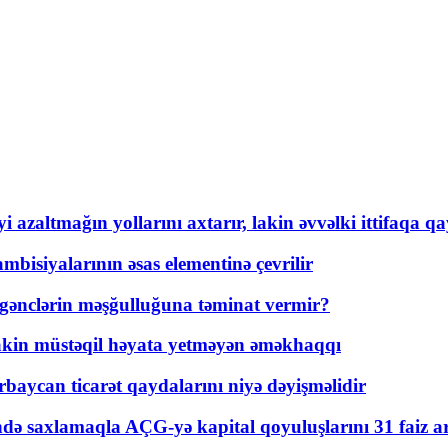
 azaltmağın yollarını axtarır, lakin əvvəlki ittifaqa qa
bisiyalarının əsas elementinə çevrilir
 gənclərin məşğulluğuna təminat vermir?
kin müstəqil həyata yetməyən əməkhaqqı
rbaycan ticarət qaydalarını niyə dəyişməlidir
ində saxlamaqla AÇG-yə kapital qoyuluşlarını 31 faiz ar