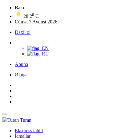
Bakı
0
28.2
C
Cümə, 7 Avqust 2026
Daxil ol
Abunə
Əlaqə
Turan
Ekspress təhlil
İcmallar