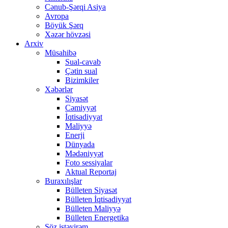
Cənub-Şərqi Asiya
Avropa
Böyük Şərq
Xəzər hövzəsi
Arxiv
Müsahibə
Sual-cavab
Çətin sual
Bizimkiler
Xəbərlər
Siyasət
Cəmiyyət
İqtisadiyyat
Maliyyə
Enerji
Dünyada
Mədəniyyət
Foto sessiyalar
Aktual Reportaj
Buraxılışlar
Bülleten Siyasət
Bülleten İqtisadiyyat
Bülleten Maliyyə
Bülleten Energetika
Söz istəyirəm