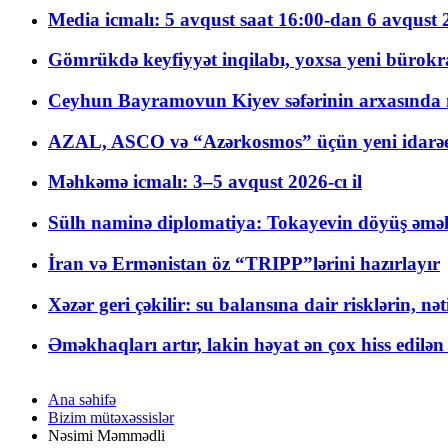
Media icmalı: 5 avqust saat 16:00-dan 6 avqust 2
Gömrükdə keyfiyyət inqilabı, yoxsa yeni bürokr
Ceyhun Bayramovun Kiyev səfərinin arxasında 
AZAL, ASCO və “Azərkosmos” üçün yeni idarəetm
Məhkəmə icmalı: 3–5 avqust 2026-cı il
Sülh naminə diplomatiya: Tokayevin döyüş əməli
İran və Ermənistan öz “TRIPP”lərini hazırlayır
Xəzər geri çəkilir: su balansına dair risklərin, nə
Əməkhaqları artır, lakin həyat ən çox hiss edilən
Ana səhifə
Bizim mütəxəssislər
Nəsimi Məmmədli