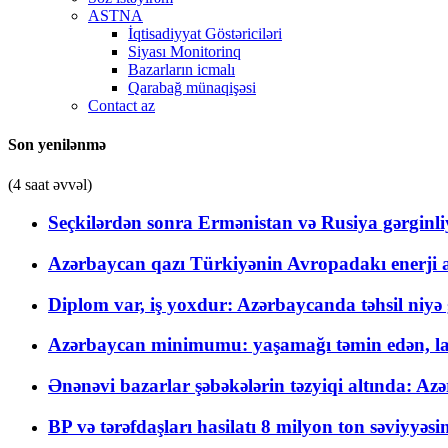
ASTNA
İqtisadiyyat Göstəriciləri
Siyası Monitorinq
Bazarların icmalı
Qarabağ münaqişəsi
Contact az
Son yenilənmə
(4 saat əvvəl)
Seçkilərdən sonra Ermənistan və Rusiya gərginliyi
Azərbaycan qazı Türkiyənin Avropadakı enerji am
Diplom var, iş yoxdur: Azərbaycanda təhsil niyə
Azərbaycan minimumu: yaşamağı təmin edən, la
Ənənəvi bazarlar şəbəkələrin təzyiqi altında: Azə
BP və tərəfdaşları hasilatı 8 milyon ton səviyyəs