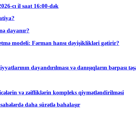
026-cı il saat 16:00-dək
atiya?
nə dayanır?
ə modeli: Fərman hansı dəyişiklikləri gətirir?
yyatlarının dayandırılması və danışıqların bərpası tə
ticələrin və zəifliklərin kompleks qiymətləndirilməsi
 sahələrdə daha sürətlə bahalaşır