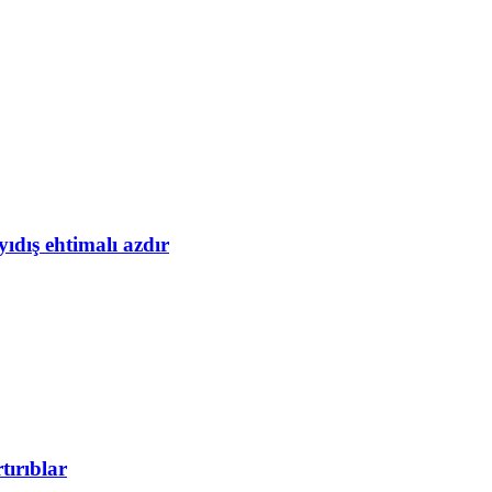
yıdış ehtimalı azdır
tırıblar