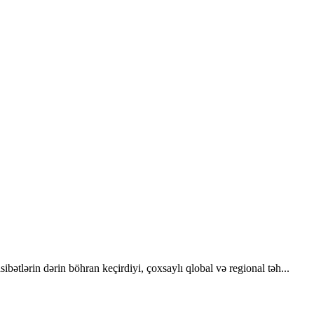
lanması" proqram layihələrinin sədri;
bətlərin dərin böhran keçirdiyi, çoxsaylı qlobal və regional təh...
esabatlar"ın müəllifi və ekspert;