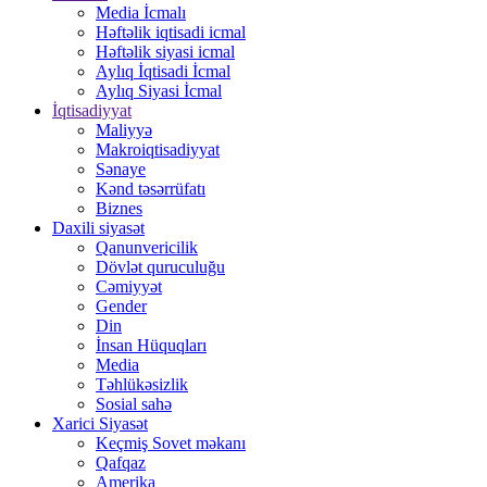
Media İcmalı
Həftəlik iqtisadi icmal
Həftəlik siyasi icmal
Aylıq İqtisadi İcmal
Aylıq Siyasi İcmal
İqtisadiyyat
Maliyyə
Makroiqtisadiyyat
Sənaye
Kənd təsərrüfatı
Biznes
Daxili siyasət
Qanunvericilik
Dövlət quruculuğu
Cəmiyyət
Gender
Din
İnsan Hüquqları
Media
Təhlükəsizlik
Sosial sahə
Xarici Siyasət
Keçmiş Sovet məkanı
Qafqaz
Amerika