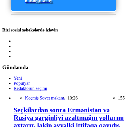
к омбудсмену
Bizi sosial şəbəkələrdə izləyin
Gündəmdə
Yeni
Populyar
Redaktorun seçimi
Keçmiş Sovet məkanı,
10:26
155
Seçkilərdən sonra Ermənistan və
Rusiya gərginliyi azaltmağın yollarını
axtarır, lakin əvvəlki ittifaqa qayıdış