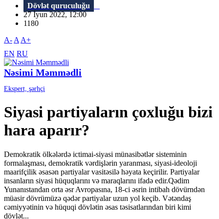
Dövlət quruculuğu
27 İyun 2022, 12:00
1180
A-
A
A+
EN
RU
Nəsimi Məmmədli
Ekspert, şərhçi
Siyasi partiyaların çoxluğu bizi
hara aparır?
Demokratik ölkələrdə ictimai-siyasi münasibətlər sisteminin
formalaşması, demokratik vərdişlərin yaranması, siyasi-ideoloji
maarifçilik əsasən partiyalar vasitəsilə həyata keçirilir. Partiyalar
insanların siyasi hüquqlarını və maraqlarını ifadə edir.Qədim
Yunanıstandan orta əsr Avropasına, 18-ci əsrin intibah dövürndən
müasir dövrümüzə qədər partiyalar uzun yol keçib. Vətəndaş
cəmiyyətinin və hüquqi dövlətin əsas təsisatlarından biri kimi
dövlət...