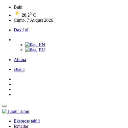
Bakı
0
28.2
C
Cümə, 7 Avqust 2026
Daxil ol
Abunə
Əlaqə
Turan
Ekspress təhlil
İcmallar