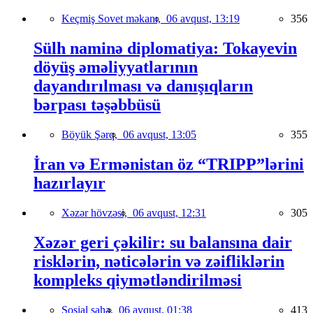
Keçmiş Sovet məkanı,
06 avqust, 13:19
356
Sülh naminə diplomatiya: Tokayevin
döyüş əməliyyatlarının
dayandırılması və danışıqların
bərpası təşəbbüsü
Böyük Şərq,
06 avqust, 13:05
355
İran və Ermənistan öz “TRIPP”lərini
hazırlayır
Xəzər hövzəsi,
06 avqust, 12:31
305
Xəzər geri çəkilir: su balansına dair
risklərin, nəticələrin və zəifliklərin
kompleks qiymətləndirilməsi
Sosial sahə,
06 avqust, 01:38
413