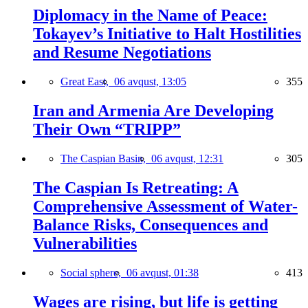
Diplomacy in the Name of Peace:
Tokayev’s Initiative to Halt Hostilities
and Resume Negotiations
Great East,
06 avqust, 13:05
355
Iran and Armenia Are Developing
Their Own “TRIPP”
The Caspian Basin,
06 avqust, 12:31
305
The Caspian Is Retreating: A
Comprehensive Assessment of Water-
Balance Risks, Consequences and
Vulnerabilities
Social sphere,
06 avqust, 01:38
413
Wages are rising, but life is getting