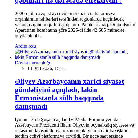
qəbulları nə dərəcədə effektivdir?
2026-cı ilin avqust ayı üçün mərkəzi icra hakimiyyəti
orqanlarının rəhbərləri tərəfindən regionlarda keçiriləcək
vətəndaş qəbulu qrafiki açıqlanıb. Paralel olaraq, Ombudsman
Aparatının hesabatına görə 2025-ci ildə 42 685 müraciət
qeydə alınıb...
Ardını oxu
Dövlət quruculuğu
13 İyul 2026, 15:11
Əliyev Azərbaycanın xarici siyasət
gündəliyini açıqladı, lakin
Ermənistanla sülh haqqında
danışmadı
İyulun 13-də Şuşada açılan IV Media Forumu yenidən
Azərbaycan Prezidenti İlham Əliyevin beynəlxalq siyasətə və
ölkəsinin dəyişən dünya nizamındakı yerinə dair baxışlarını
təqdim etdiyi platformaya çevrildi. Bir neçə saat ərzində