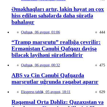
Əməkhaqları artır, lakin həyat ən çox
hiss edilən sahələrdə daha sürətlə
bahalaşır
Qafqaz,
06 avqust, 01:06
444
“Tramp marşrutu” reallığa çevrilir:
Ermənistan Cənubi Qafqazı dəyişə
biləcək layihəni sürətləndirir
Qafqaz,
06 avqust, 00:32
475
ABŞ və Çin Cənubi Qafqazda
marşrutlar uğrunda rəqabət aparır
Ekspress təhlil,
05 avqust, 18:11
629
Rəqəmsal Orta Dəhliz: Qazaxıstan və