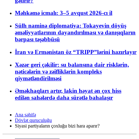
gətirir?
Məhkəmə icmalı: 3–5 avqust 2026-cı il
Sülh naminə diplomatiya: Tokayevin döyüş
əməliyyatlarının dayandırılması və danışıqların
bərpası təşəbbüsü
İran və Ermənistan öz “TRIPP”lərini hazırlayır
Xəzər geri çəkilir: su balansına dair risklərin,
nəticələrin və zəifliklərin kompleks
qiymətləndirilməsi
Əməkhaqları artır, lakin həyat ən çox hiss
edilən sahələrdə daha sürətlə bahalaşır
Ana səhifə
Dövlət quruculuğu
Siyasi partiyaların çoxluğu bizi hara aparır?