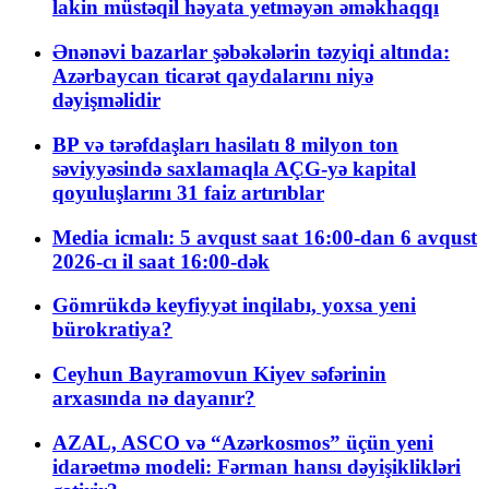
lakin müstəqil həyata yetməyən əməkhaqqı
Ənənəvi bazarlar şəbəkələrin təzyiqi altında:
Azərbaycan ticarət qaydalarını niyə
dəyişməlidir
BP və tərəfdaşları hasilatı 8 milyon ton
səviyyəsində saxlamaqla AÇG-yə kapital
qoyuluşlarını 31 faiz artırıblar
Media icmalı: 5 avqust saat 16:00-dan 6 avqust
2026-cı il saat 16:00-dək
Gömrükdə keyfiyyət inqilabı, yoxsa yeni
bürokratiya?
Ceyhun Bayramovun Kiyev səfərinin
arxasında nə dayanır?
AZAL, ASCO və “Azərkosmos” üçün yeni
idarəetmə modeli: Fərman hansı dəyişiklikləri