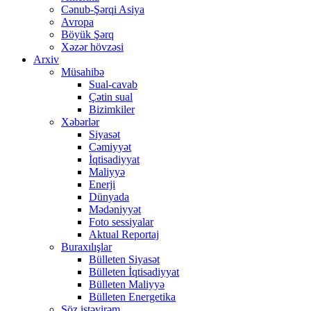
Cənub-Şərqi Asiya
Avropa
Böyük Şərq
Xəzər hövzəsi
Arxiv
Müsahibə
Sual-cavab
Çətin sual
Bizimkiler
Xəbərlər
Siyasət
Cəmiyyət
İqtisadiyyat
Maliyyə
Enerji
Dünyada
Mədəniyyət
Foto sessiyalar
Aktual Reportaj
Buraxılışlar
Bülleten Siyasət
Bülleten İqtisadiyyat
Bülleten Maliyyə
Bülleten Energetika
Söz istəyirəm