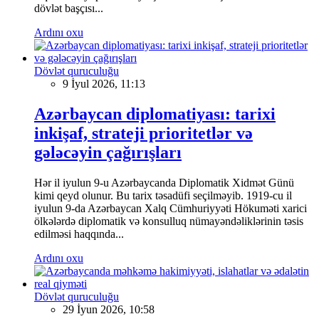
dövlət başçısı...
Ardını oxu
Dövlət quruculuğu
9 İyul 2026, 11:13
Azərbaycan diplomatiyası: tarixi
inkişaf, strateji prioritetlər və
gələcəyin çağırışları
Hər il iyulun 9-u Azərbaycanda Diplomatik Xidmət Günü
kimi qeyd olunur. Bu tarix təsadüfi seçilməyib. 1919-cu il
iyulun 9-da Azərbaycan Xalq Cümhuriyyəti Hökuməti xarici
ölkələrdə diplomatik və konsulluq nümayəndəliklərinin təsis
edilməsi haqqında...
Ardını oxu
Dövlət quruculuğu
29 İyun 2026, 10:58