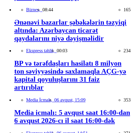
Biznes,
08:44
165
Ənənəvi bazarlar şəbəkələrin təzyiqi
altında: Azərbaycan ticarət
qaydalarını niyə dəyişməlidir
Ekspress təhlil,
00:03
234
BP və tərəfdaşları hasilatı 8 milyon
ton səviyyəsində saxlamaqla AÇG-yə
kapital qoyuluşlarını 31 faiz
artırıblar
Media İcmalı,
06 avqust, 15:09
353
Media icmalı: 5 avqust saat 16:00-dan
6 avqust 2026-cı il saat 16:00-dək