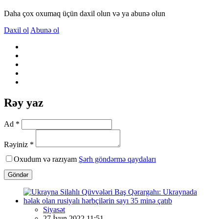
Daha çox oxumaq üçün daxil olun və ya abunə olun
Daxil ol
Abunə ol
Rəy yaz
Ad *
Rəyiniz *
Oxudum və razıyam
Şərh göndərmə qaydaları
Göndər
Siyasət
27 İyun 2022 11:51