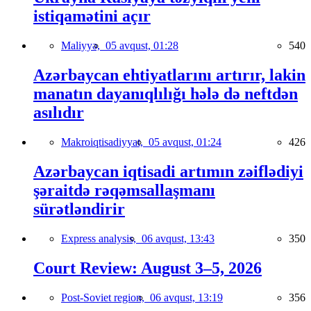
istiqamətini açır
Maliyyə,
05 avqust, 01:28
540
Azərbaycan ehtiyatlarını artırır, lakin
manatın dayanıqlılığı hələ də neftdən
asılıdır
Makroiqtisadiyyat,
05 avqust, 01:24
426
Azərbaycan iqtisadi artımın zəiflədiyi
şəraitdə rəqəmsallaşmanı
sürətləndirir
Express analysis,
06 avqust, 13:43
350
Court Review: August 3–5, 2026
Post-Soviet region,
06 avqust, 13:19
356