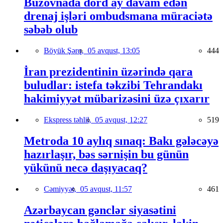
Buzovnada dörd ay davam edən
drenaj işləri ombudsmana müraciətə
səbəb olub
Böyük Şərq,
05 avqust, 13:05
444
İran prezidentinin üzərində qara
buludlar: istefa təkzibi Tehrandakı
hakimiyyət mübarizəsini üzə çıxarır
Ekspress təhlil,
05 avqust, 12:27
519
Metroda 10 aylıq sınaq: Bakı gələcəyə
hazırlaşır, bəs sərnişin bu günün
yükünü necə daşıyacaq?
Cəmiyyət,
05 avqust, 11:57
461
Azərbaycan gənclər siyasətini