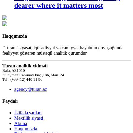
dearer where it matters most
Haqqımızda
“Turan” siyasət, iqtisadiyyat və cəmiyyət həyatının qovuşuğunda
fəaliyyət göstərən müstəqil analitik qurumdur.
Turan analitik xidməti
Bakı, AZ1010
Süleyman Rəhimov küç.,186, Mən. 24
Tel.: (+99412) 440 11 96
agency@turan.az
Faydalı
İstifadə şərtləri
Məxfilik siyasti
Abunə
Haqqımızda