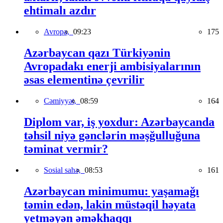
ehtimalı azdır
Avropa,
09:23
175
Azərbaycan qazı Türkiyənin
Avropadakı enerji ambisiyalarının
əsas elementinə çevrilir
Cəmiyyət,
08:59
164
Diplom var, iş yoxdur: Azərbaycanda
təhsil niyə gənclərin məşğulluğuna
təminat vermir?
Sosial sahə,
08:53
161
Azərbaycan minimumu: yaşamağı
təmin edən, lakin müstəqil həyata
yetməyən əməkhaqqı