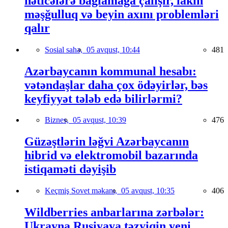
nəticələrə bağlamağa çalışır, lakin
məşğulluq və beyin axını problemləri
qalır
Sosial sahə,
05 avqust, 10:44
481
Azərbaycanın kommunal hesabı:
vətəndaşlar daha çox ödəyirlər, bəs
keyfiyyət tələb edə bilirlərmi?
Biznes,
05 avqust, 10:39
476
Güzəştlərin ləğvi Azərbaycanın
hibrid və elektromobil bazarında
istiqaməti dəyişib
Keçmiş Sovet məkanı,
05 avqust, 10:35
406
Wildberries anbarlarına zərbələr:
Ukrayna Rusiyaya təzyiqin yeni