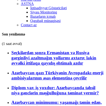
ASTNA
İqtisadiyyat Göstəriciləri
Siyası Monitorinq
Bazarların icmalı
Qarabağ münaqişəsi
Contact az
Son yenilənmə
(1 saat əvvəl)
Seçkilərdən sonra Ermənistan və Rusiya
gərginliyi azaltmağın yollarını axtarır, lakin
əvvəlki ittifaqa qayıdış ehtimalı azdır
Azərbaycan qazı Türkiyənin Avropadakı enerji
ambisiyalarının əsas elementinə çevrilir
Diplom var, iş yoxdur: Azərbaycanda təhsil
niyə gənclərin məşğulluğuna təminat vermir?
Azərbaycan minimumu: yaşamağı təmin edən,