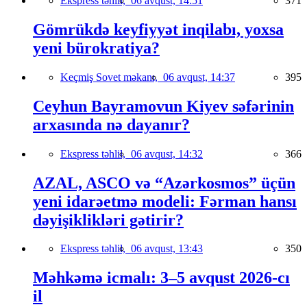
Ekspress təhlil,
06 avqust, 14:51
371
Gömrükdə keyfiyyət inqilabı, yoxsa
yeni bürokratiya?
Keçmiş Sovet məkanı,
06 avqust, 14:37
395
Ceyhun Bayramovun Kiyev səfərinin
arxasında nə dayanır?
Ekspress təhlil,
06 avqust, 14:32
366
AZAL, ASCO və “Azərkosmos” üçün
yeni idarəetmə modeli: Fərman hansı
dəyişiklikləri gətirir?
Ekspress təhlil,
06 avqust, 13:43
350
Məhkəmə icmalı: 3–5 avqust 2026-cı
il