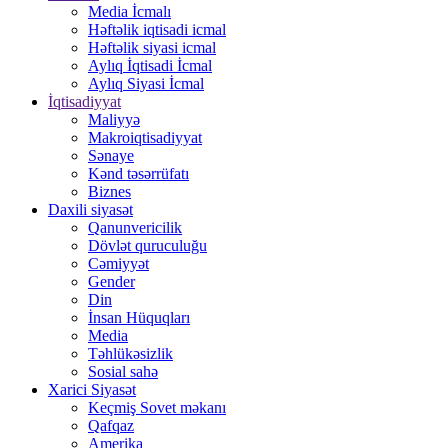
Media İcmalı
Həftəlik iqtisadi icmal
Həftəlik siyasi icmal
Aylıq İqtisadi İcmal
Aylıq Siyasi İcmal
İqtisadiyyat
Maliyyə
Makroiqtisadiyyat
Sənaye
Kənd təsərrüfatı
Biznes
Daxili siyasət
Qanunvericilik
Dövlət quruculuğu
Cəmiyyət
Gender
Din
İnsan Hüquqları
Media
Təhlükəsizlik
Sosial sahə
Xarici Siyasət
Keçmiş Sovet məkanı
Qafqaz
Amerika