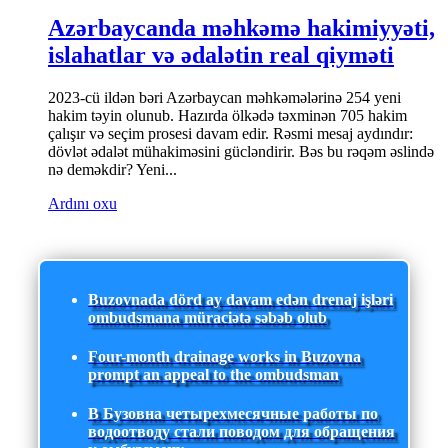
Azərbaycanda məhkəmə hakimiyyəti,
islahatlar və ədalətin real qiyməti
2023-cü ildən bəri Azərbaycan məhkəmələrinə 254 yeni
hakim təyin olunub. Hazırda ölkədə təxminən 705 hakim
çalışır və seçim prosesi davam edir. Rəsmi mesaj aydındır:
dövlət ədalət mühakiməsini gücləndirir. Bəs bu rəqəm əslində
nə deməkdir? Yeni...
Ardını oxu
Buzovnada dörd ay davam edən drenaj işləri
ombudsmana müraciətə səbəb olub
Four-month drainage works in Buzovna
prompt an appeal to the ombudsman
В Бузовна четырехмесячные работы по
водоотводу стали поводом для обращения