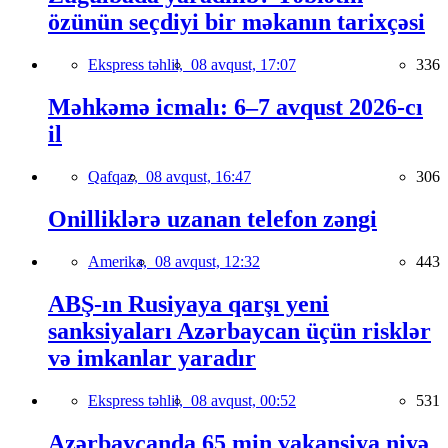
özünün seçdiyi bir məkanın tarixçəsi
Ekspress təhlil,
08 avqust, 17:07
336
Məhkəmə icmalı: 6–7 avqust 2026-cı
il
Qafqaz,
08 avqust, 16:47
306
Onilliklərə uzanan telefon zəngi
Amerika,
08 avqust, 12:32
443
ABŞ-ın Rusiyaya qarşı yeni
sanksiyaları Azərbaycan üçün risklər
və imkanlar yaradır
Ekspress təhlil,
08 avqust, 00:52
531
Azərbaycanda 65 min vakansiya niyə