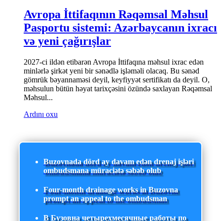
Avropa İttifaqının Rəqəmsal Məhsul
Pasportu sistemi: Azərbaycanın ixracı
və yeni çağırışlar
2027-ci ildən etibarən Avropa İttifaqına məhsul ixrac edən
minlərlə şirkət yeni bir sənədlə işləməli olacaq. Bu sənəd
gömrük bəyannaməsi deyil, keyfiyyət sertifikatı da deyil. O,
məhsulun bütün həyat tarixçəsini özündə saxlayan Rəqəmsal
Məhsul...
Ardını oxu
Buzovnada dörd ay davam edən drenaj işləri
ombudsmana müraciətə səbəb olub
Four-month drainage works in Buzovna
prompt an appeal to the ombudsman
В Бузовна четырехмесячные работы по