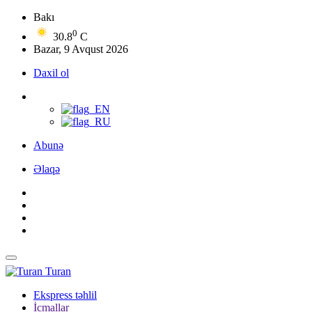
Bakı
0
30.8
C
Bazar, 9 Avqust 2026
Daxil ol
Abunə
Əlaqə
Turan
Ekspress təhlil
İcmallar