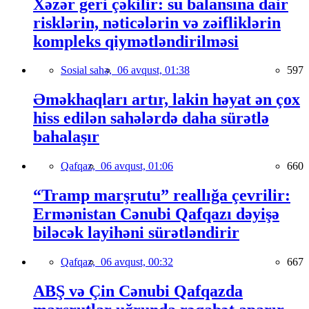
Xəzər geri çəkilir: su balansına dair
risklərin, nəticələrin və zəifliklərin
kompleks qiymətləndirilməsi
Sosial sahə,
06 avqust, 01:38
597
Əməkhaqları artır, lakin həyat ən çox
hiss edilən sahələrdə daha sürətlə
bahalaşır
Qafqaz,
06 avqust, 01:06
660
“Tramp marşrutu” reallığa çevrilir:
Ermənistan Cənubi Qafqazı dəyişə
biləcək layihəni sürətləndirir
Qafqaz,
06 avqust, 00:32
667
ABŞ və Çin Cənubi Qafqazda