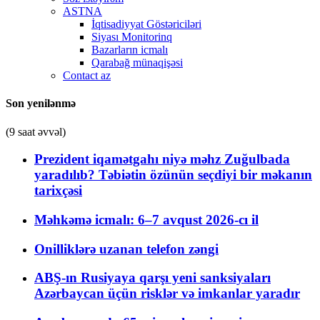
ASTNA
İqtisadiyyat Göstəriciləri
Siyası Monitorinq
Bazarların icmalı
Qarabağ münaqişəsi
Contact az
Son yenilənmə
(9 saat əvvəl)
Prezident iqamətgahı niyə məhz Zuğulbada
yaradılıb? Təbiətin özünün seçdiyi bir məkanın
tarixçəsi
Məhkəmə icmalı: 6–7 avqust 2026-cı il
Onilliklərə uzanan telefon zəngi
ABŞ-ın Rusiyaya qarşı yeni sanksiyaları
Azərbaycan üçün risklər və imkanlar yaradır