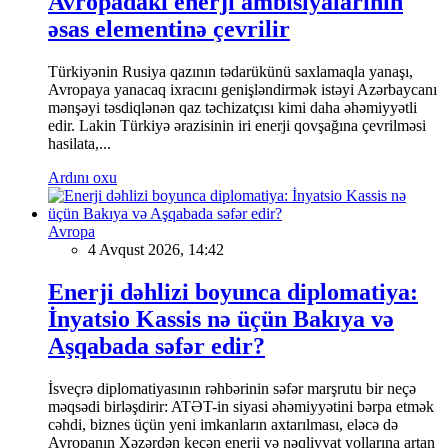
Avropadakı enerji ambisiyalarının
əsas elementinə çevrilir
Türkiyənin Rusiya qazının tədarükünü saxlamaqla yanaşı,
Avropaya yanacaq ixracını genişləndirmək istəyi Azərbaycanı
mənşəyi təsdiqlənən qaz təchizatçısı kimi daha əhəmiyyətli
edir. Lakin Türkiyə ərazisinin iri enerji qovşağına çevrilməsi
hasilata,...
Ardını oxu
Avropa
4 Avqust 2026, 14:42
Enerji dəhlizi boyunca diplomatiya:
İnyatsio Kassis nə üçün Bakıya və
Aşqabada səfər edir?
İsveçrə diplomatiyasının rəhbərinin səfər marşrutu bir neçə
məqsədi birləşdirir: ATƏT-in siyasi əhəmiyyətini bərpa etmək
cəhdi, biznes üçün yeni imkanların axtarılması, eləcə də
Avropanın Xəzərdən keçən enerji və nəqliyyat yollarına artan