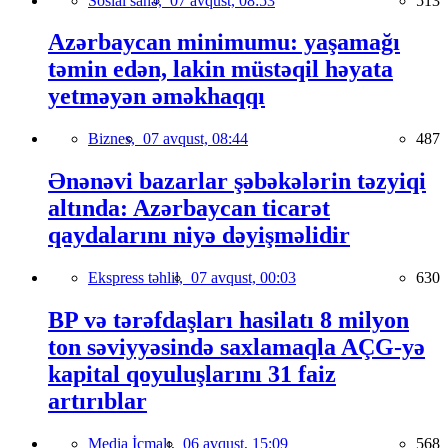
Sosial sahə,
07 avqust, 08:53
513
Azərbaycan minimumu: yaşamağı
təmin edən, lakin müstəqil həyata
yetməyən əməkhaqqı
Biznes,
07 avqust, 08:44
487
Ənənəvi bazarlar şəbəkələrin təzyiqi
altında: Azərbaycan ticarət
qaydalarını niyə dəyişməlidir
Ekspress təhlil,
07 avqust, 00:03
630
BP və tərəfdaşları hasilatı 8 milyon
ton səviyyəsində saxlamaqla AÇG-yə
kapital qoyuluşlarını 31 faiz
artırıblar
Media İcmalı,
06 avqust, 15:09
568