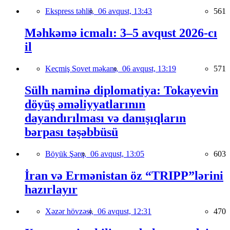
Ekspress təhlil,
06 avqust, 13:43
561
Məhkəmə icmalı: 3–5 avqust 2026-cı
il
Keçmiş Sovet məkanı,
06 avqust, 13:19
571
Sülh naminə diplomatiya: Tokayevin
döyüş əməliyyatlarının
dayandırılması və danışıqların
bərpası təşəbbüsü
Böyük Şərq,
06 avqust, 13:05
603
İran və Ermənistan öz “TRIPP”lərini
hazırlayır
Xəzər hövzəsi,
06 avqust, 12:31
470