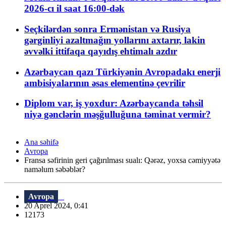
2026-cı il saat 16:00-dək
Seçkilərdən sonra Ermənistan və Rusiya
gərginliyi azaltmağın yollarını axtarır, lakin
əvvəlki ittifaqa qayıdış ehtimalı azdır
Azərbaycan qazı Türkiyənin Avropadakı enerji
ambisiyalarının əsas elementinə çevrilir
Diplom var, iş yoxdur: Azərbaycanda təhsil
niyə gənclərin məşğulluğuna təminat vermir?
Ana səhifə
Avropa
Fransa səfirinin geri çağırılması sualı: Qərəz, yoxsa cəmiyyətə
naməlum səbəblər?
Avropa
20 Aprel 2024, 0:41
12173