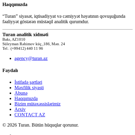
Haqqımızda
“Turan” siyasət, iqtisadiyyat və cəmiyyət həyatının qovuşuğunda
fəaliyyət göstərən müstəqil analitik qurumdur.
Turan analitik xidməti
Bakı, AZ1010
Süleyman Rəhimov küç.,186, Mən. 24
Tel.: (+99412) 440 11 96
agency@turan.az
Faydalı
İstifadə şərtləri
Məxfilik siyasti
Abunə
Haqqımızda
Bizim mütəxəssislərimiz
Arxiv
CONTACT AZ
© 2026 Turan. Bütün hüquqlar qorunur.