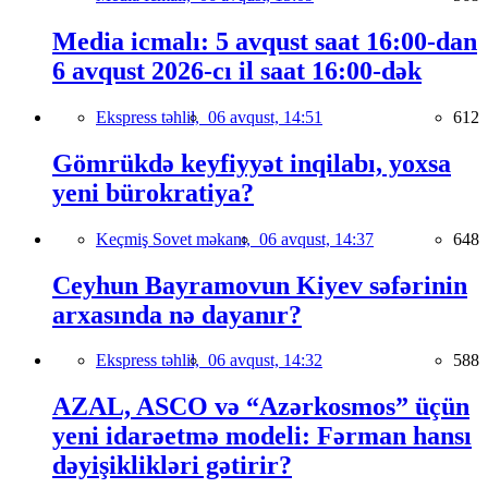
Media icmalı: 5 avqust saat 16:00-dan
6 avqust 2026-cı il saat 16:00-dək
Ekspress təhlil,
06 avqust, 14:51
612
Gömrükdə keyfiyyət inqilabı, yoxsa
yeni bürokratiya?
Keçmiş Sovet məkanı,
06 avqust, 14:37
648
Ceyhun Bayramovun Kiyev səfərinin
arxasında nə dayanır?
Ekspress təhlil,
06 avqust, 14:32
588
AZAL, ASCO və “Azərkosmos” üçün
yeni idarəetmə modeli: Fərman hansı
dəyişiklikləri gətirir?