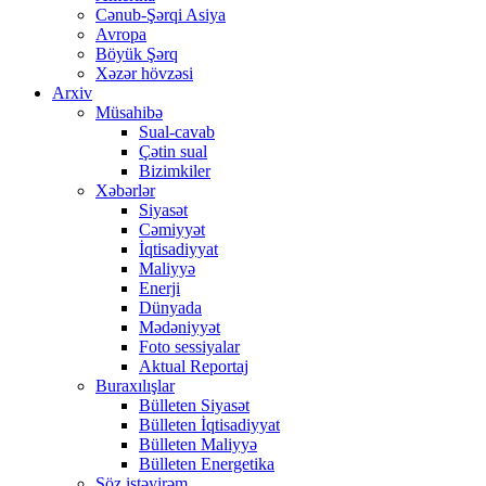
Cənub-Şərqi Asiya
Avropa
Böyük Şərq
Xəzər hövzəsi
Arxiv
Müsahibə
Sual-cavab
Çətin sual
Bizimkiler
Xəbərlər
Siyasət
Cəmiyyət
İqtisadiyyat
Maliyyə
Enerji
Dünyada
Mədəniyyət
Foto sessiyalar
Aktual Reportaj
Buraxılışlar
Bülleten Siyasət
Bülleten İqtisadiyyat
Bülleten Maliyyə
Bülleten Energetika
Söz istəyirəm