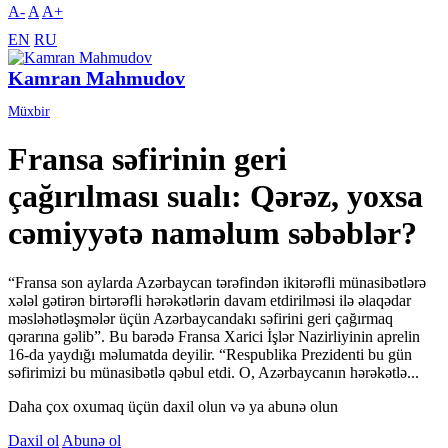
A-
A
A+
EN
RU
Kamran Mahmudov
Müxbir
Fransa səfirinin geri
çağırılması sualı: Qərəz, yoxsa
cəmiyyətə naməlum səbəblər?
“Fransa son aylarda Azərbaycan tərəfindən ikitərəfli münasibətlərə
xələl gətirən birtərəfli hərəkətlərin davam etdirilməsi ilə əlaqədar
məsləhətləşmələr üçün Azərbaycandakı səfirini geri çağırmaq
qərarına gəlib”. Bu barədə Fransa Xarici İşlər Nazirliyinin aprelin
16-da yaydığı məlumatda deyilir. “Respublika Prezidenti bu gün
səfirimizi bu münasibətlə qəbul etdi. O, Azərbaycanın hərəkətlə...
Daha çox oxumaq üçün daxil olun və ya abunə olun
Daxil ol
Abunə ol