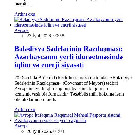
marağı....
Ardını oxu
Avropa
27 İyul 2026, 09:58
Bələdiyyə Sədrlərinin Razılaşması:
Azərbaycanın yerli idarəetməsində
iqlim və enerji siyasəti
2026-cı ildə Brüsseldə keçirilməsi nəzərdə tutulan «Bələdiyyə
Sədrlərinin Razılaşması» (Covenant of Mayors) tədbiri
Avropanın yerli iqlim diplomatiyasının bu gün ən
genişmiqyaslı platformasıdır. Təşəbbüs milli hökumətlərin
öhdəliklərindən fərqli...
Ardını oxu
Avropa
26 İyul 2026, 01:03