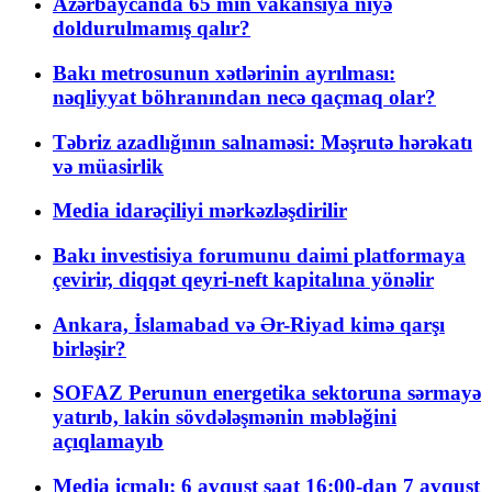
Azərbaycanda 65 min vakansiya niyə
doldurulmamış qalır?
Bakı metrosunun xətlərinin ayrılması:
nəqliyyat böhranından necə qaçmaq olar?
Təbriz azadlığının salnaməsi: Məşrutə hərəkatı
və müasirlik
Media idarəçiliyi mərkəzləşdirilir
Bakı investisiya forumunu daimi platformaya
çevirir, diqqət qeyri-neft kapitalına yönəlir
Ankara, İslamabad və Ər-Riyad kimə qarşı
birləşir?
SOFAZ Perunun energetika sektoruna sərmayə
yatırıb, lakin sövdələşmənin məbləğini
açıqlamayıb
Media icmalı: 6 avqust saat 16:00-dan 7 avqust