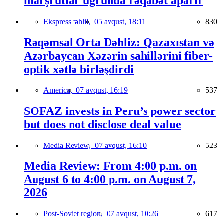
marşrutlar uğrunda rəqabət aparır
Ekspress təhlil,
05 avqust, 18:11
830
Rəqəmsal Orta Dəhliz: Qazaxıstan və
Azərbaycan Xəzərin sahillərini fiber-
optik xətlə birləşdirdi
America,
07 avqust, 16:19
537
SOFAZ invests in Peru’s power sector
but does not disclose deal value
Media Review,
07 avqust, 16:10
523
Media Review: From 4:00 p.m. on
August 6 to 4:00 p.m. on August 7,
2026
Post-Soviet region,
07 avqust, 10:26
617