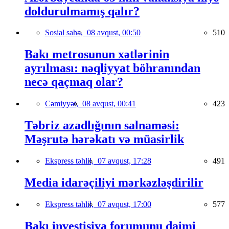
doldurulmamış qalır?
Sosial sahə,
08 avqust, 00:50
510
Bakı metrosunun xətlərinin
ayrılması: nəqliyyat böhranından
necə qaçmaq olar?
Cəmiyyət,
08 avqust, 00:41
423
Təbriz azadlığının salnaməsi:
Məşrutə hərəkatı və müasirlik
Ekspress təhlil,
07 avqust, 17:28
491
Media idarəçiliyi mərkəzləşdirilir
Ekspress təhlil,
07 avqust, 17:00
577
Bakı investisiya forumunu daimi