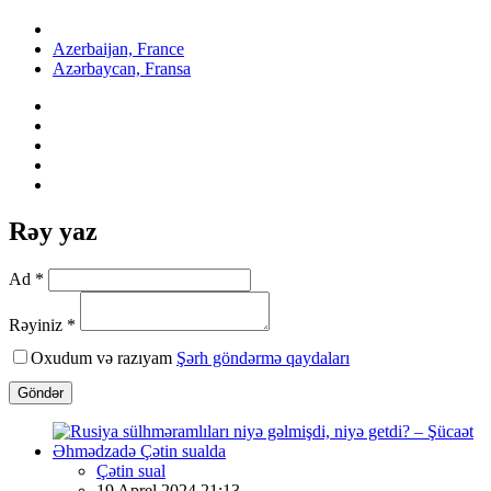
Azerbaijan, France
Azərbaycan, Fransa
Rəy yaz
Ad *
Rəyiniz *
Oxudum və razıyam
Şərh göndərmə qaydaları
Göndər
Çətin sual
19 Aprel 2024 21:13