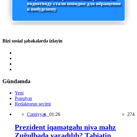
водоотводу стали поводом для обращения
к омбудсмену
Bizi sosial şəbəkələrdə izləyin
Gündəmdə
Yeni
Populyar
Redaktorun seçimi
Cəmiyyət,
01:26
274
Prezident iqamətgahı niyə məhz
Zuğulbada yaradılıb? Təbiətin