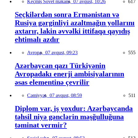
Keçmiş Sovet məkanı,
07 avqust, 10:26
617
Seçkilərdən sonra Ermənistan və
Rusiya gərginliyi azaltmağın yollarını
axtarır, lakin əvvəlki ittifaqa qayıdış
ehtimalı azdır
Avropa,
07 avqust, 09:23
555
Azərbaycan qazı Türkiyənin
Avropadakı enerji ambisiyalarının
əsas elementinə çevrilir
Cəmiyyət,
07 avqust, 08:59
511
Diplom var, iş yoxdur: Azərbaycanda
təhsil niyə gənclərin məşğulluğuna
təminat vermir?