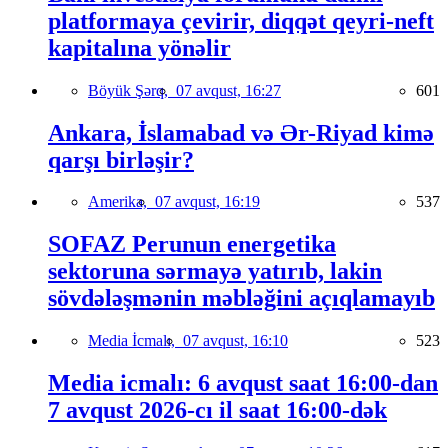
platformaya çevirir, diqqət qeyri-neft
kapitalına yönəlir
Böyük Şərq,
07 avqust, 16:27
601
Ankara, İslamabad və Ər-Riyad kimə
qarşı birləşir?
Amerika,
07 avqust, 16:19
537
SOFAZ Perunun energetika
sektoruna sərmayə yatırıb, lakin
sövdələşmənin məbləğini açıqlamayıb
Media İcmalı,
07 avqust, 16:10
523
Media icmalı: 6 avqust saat 16:00-dan
7 avqust 2026-cı il saat 16:00-dək