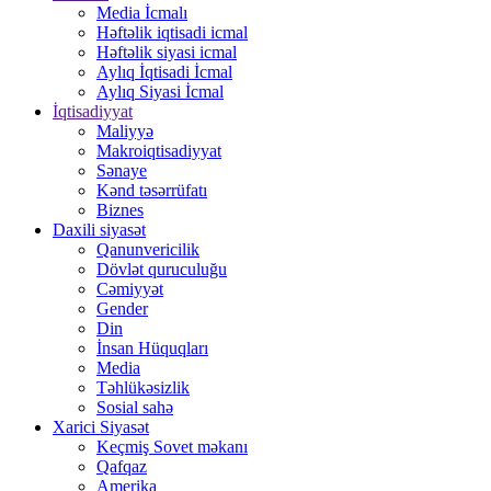
Media İcmalı
Həftəlik iqtisadi icmal
Həftəlik siyasi icmal
Aylıq İqtisadi İcmal
Aylıq Siyasi İcmal
İqtisadiyyat
Maliyyə
Makroiqtisadiyyat
Sənaye
Kənd təsərrüfatı
Biznes
Daxili siyasət
Qanunvericilik
Dövlət quruculuğu
Cəmiyyət
Gender
Din
İnsan Hüquqları
Media
Təhlükəsizlik
Sosial sahə
Xarici Siyasət
Keçmiş Sovet məkanı
Qafqaz
Amerika