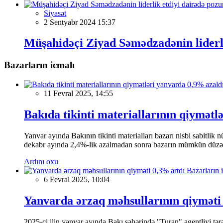
Siyasət
2 Sentyabr 2024 15:37
Müşahidəçi Ziyad Səmədzadənin liderli
Bazarların icmalı
11 Fevral 2025, 14:55
Bakıda tikinti materiallarının qiymətl
Yanvar ayında Bakının tikinti materialları bazarı nisbi sabitlik
dekabr ayında 2,4%-lik azalmadan sonra bazarın mümkün düzəliş
Ardını oxu
Bazarların 
6 Fevral 2025, 10:04
Yanvarda ərzaq məhsullarının qiyməti
2025-ci ilin yanvar ayında Bakı şəhərində "Turan" agentliyi tərə