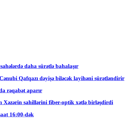
 sahələrdə daha sürətlə bahalaşır
ənubi Qafqazı dəyişə biləcək layihəni sürətləndirir
a rəqabət aparır
zərin sahillərini fiber-optik xətlə birləşdirdi
saat 16:00-dək