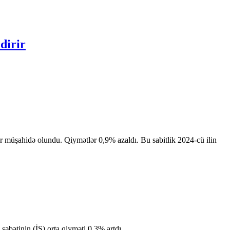
dirir
klər müşahidə olundu. Qiymətlər 0,9% azaldı. Bu sabitlik 2024-cü ilin
səbətinin (İS) orta qiyməti 0,3% artdı.