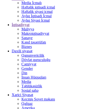
Media İcmalı
Həftəlik iqtisadi icmal
Həftəlik siyasi icmal
Aylıq İqtisadi İcmal
Aylıq Siyasi İcmal
İqtisadiyyat
Maliyyə
Makroiqtisadiyyat
Sənaye
Kənd təsərrüfatı
Biznes
Daxili siyasət
Qanunvericilik
Dövlət quruculuğu
Cəmiyyət
Gender
Din
İnsan Hüquqları
Media
Təhlükəsizlik
Sosial sahə
Xarici Siyasət
Keçmiş Sovet məkanı
Qafqaz
Amerika