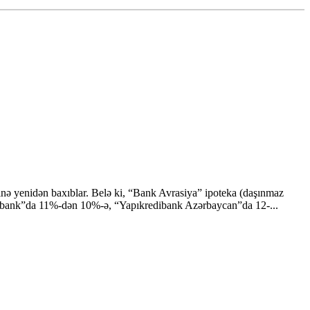
rinə yenidən baxıblar. Belə ki, “Bank Avrasiya” ipoteka (daşınmaz
 “Unibank”da 11%-dən 10%-ə, “Yapıkredibank Azərbaycan”da 12-...