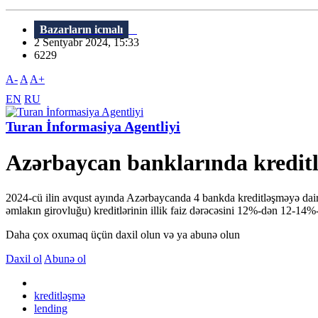
Bazarların icmalı
2 Sentyabr 2024, 15:33
6229
A-
A
A+
EN
RU
Turan İnformasiya Agentliyi
Azərbaycan banklarında kreditl
2024-cü ilin avqust ayında Azərbaycanda 4 bankda kreditləşməyə dair v
əmlakın girovluğu) kreditlərinin illik faiz dərəcəsini 12%-dən 12-14
Daha çox oxumaq üçün daxil olun və ya abunə olun
Daxil ol
Abunə ol
kreditləşmə
lending