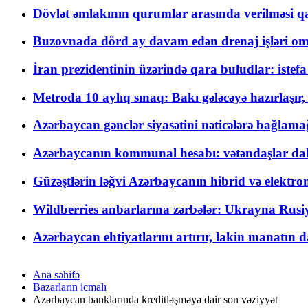
Dövlət əmlakının qurumlar arasında verilməsi qay
Buzovnada dörd ay davam edən drenaj işləri o
İran prezidentinin üzərində qara buludlar: istef
Metroda 10 aylıq sınaq: Bakı gələcəyə hazırlaşı
Azərbaycan gənclər siyasətini nəticələrə bağlamağ
Azərbaycanın kommunal hesabı: vətəndaşlar daha ç
Güzəştlərin ləğvi Azərbaycanın hibrid və elektro
Wildberries anbarlarına zərbələr: Ukrayna Rusiya
Azərbaycan ehtiyatlarını artırır, lakin manatın da
Ana səhifə
Bazarların icmalı
Azərbaycan banklarında kreditləşməyə dair son vəziyyət