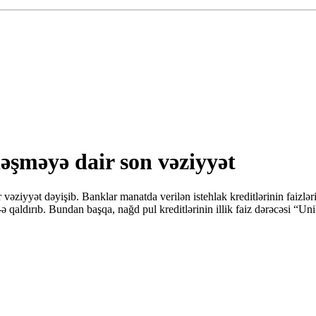
əşməyə dair son vəziyyət
əziyyət dəyişib. Banklar manatda verilən istehlak kreditlərinin faizlə
%-ə qaldırıb. Bundan başqa, nağd pul kreditlərinin illik faiz dərəcəsi