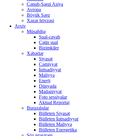
Cənub-Şərqi Asiya
Avropa
Böyük Şərq
Xəzər hövzəsi
Arxiv
Müsahibə
Sual-cavab
Çətin sual
Bizimkiler
Xəbərlər
Siyasət
Cəmiyyət
İqtisadiyyat
Maliyyə
Enerji
Dünyada
Mədəniyyət
Foto sessiyalar
Aktual Reportaj
Buraxılışlar
Bülleten Siyasət
Bülleten İqtisadiyyat
Bülleten Maliyyə
Bülleten Energetika
Söz istəyirəm