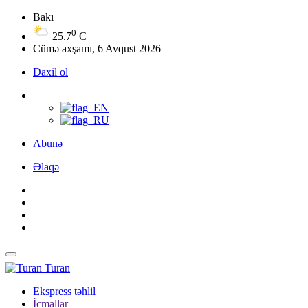
Bakı
0
25.7
C
Cümə axşamı, 6 Avqust 2026
Daxil ol
Abunə
Əlaqə
Turan
Ekspress təhlil
İcmallar