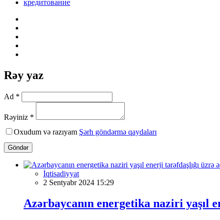
кредитование
Rəy yaz
Ad *
Rəyiniz *
Oxudum və razıyam
Şərh göndərmə qaydaları
Göndər
İqtisadiyyat
2 Sentyabr 2024 15:29
Azərbaycanın energetika naziri yaşıl e