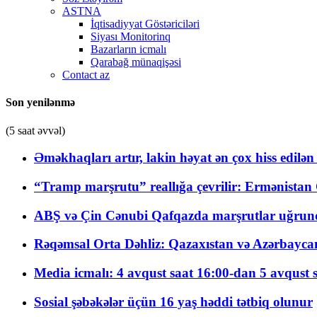
ASTNA
İqtisadiyyat Göstəriciləri
Siyası Monitorinq
Bazarların icmalı
Qarabağ münaqişəsi
Contact az
Son yenilənmə
(5 saat əvvəl)
Əməkhaqları artır, lakin həyat ən çox hiss edilən
“Tramp marşrutu” reallığa çevrilir: Ermənistan C
ABŞ və Çin Cənubi Qafqazda marşrutlar uğrund
Rəqəmsal Orta Dəhliz: Qazaxıstan və Azərbaycan Xə
Media icmalı: 4 avqust saat 16:00-dan 5 avqust 
Sosial şəbəkələr üçün 16 yaş həddi tətbiq olunur