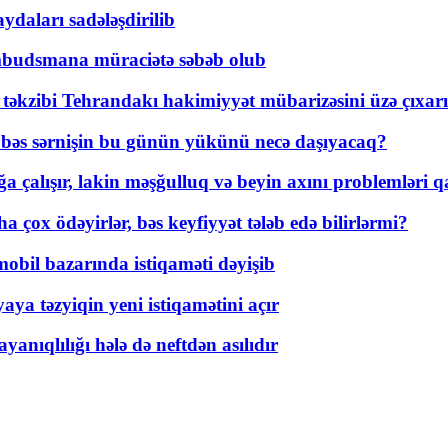
daları sadələşdirilib
mbudsmana müraciətə səbəb olub
a təkzibi Tehrandakı hakimiyyət mübarizəsini üzə çıxarı
r, bəs sərnişin bu günün yükünü necə daşıyacaq?
a çalışır, lakin məşğulluq və beyin axını problemləri qa
ox ödəyirlər, bəs keyfiyyət tələb edə bilirlərmi?
mobil bazarında istiqaməti dəyişib
ya təzyiqin yeni istiqamətini açır
yanıqlılığı hələ də neftdən asılıdır