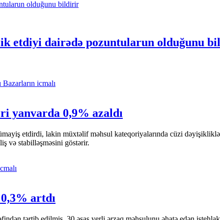
k etdiyi dairədə pozuntularun olduğunu bil
Bazarların icmalı
əri yanvarda 0,9% azaldı
 nümayiş etdirdi, lakin müxtəlif məhsul kateqoriyalarında cüzi dəyişikli
 və stabilləşməsini göstərir.
icmalı
 0,3% artdı
findən tərtib edilmiş, 30 əsas yerli ərzaq məhsulunu əhatə edən istehlak 