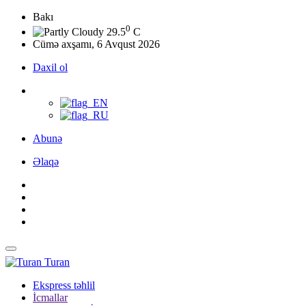
Bakı
0
29.5
C
Cümə axşamı, 6 Avqust 2026
Daxil ol
Abunə
Əlaqə
Turan
Ekspress təhlil
İcmallar