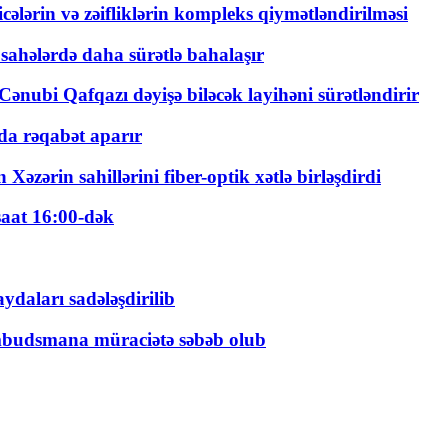
ticələrin və zəifliklərin kompleks qiymətləndirilməsi
 sahələrdə daha sürətlə bahalaşır
ənubi Qafqazı dəyişə biləcək layihəni sürətləndirir
a rəqabət aparır
zərin sahillərini fiber-optik xətlə birləşdirdi
saat 16:00-dək
daları sadələşdirilib
mbudsmana müraciətə səbəb olub