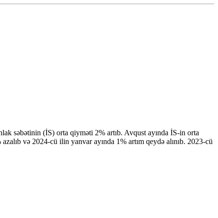
hlak səbətinin (İS) orta qiyməti 2% artıb. Avqust ayında İS-in orta
 azalıb və 2024-cü ilin yanvar ayında 1% artım qeydə alınıb. 2023-cü