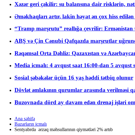
Xəzər geri çəkilir: su balansına dair risklərin, nə
Əməkhaqları artır, lakin həyat ən çox hiss edilən
“Tramp marşrutu” reallığa çevrilir: Ermənistan C
ABŞ və Çin Cənubi Qafqazda marşrutlar uğrund
Rəqəmsal Orta Dəhliz: Qazaxıstan və Azərbaycan Xə
Media icmalı: 4 avqust saat 16:00-dan 5 avqust 
Sosial şəbəkələr üçün 16 yaş həddi tətbiq olunur
Dövlət əmlakının qurumlar arasında verilməsi qay
Buzovnada dörd ay davam edən drenaj işləri o
Ana səhifə
Bazarların icmalı
Sentyabrda ərzaq məhsullarının qiymətləri 2% artıb