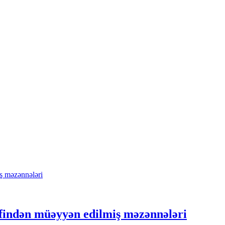
əfindən müəyyən edilmiş məzənnələri