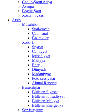
Cənub-Şərqi Asiya
Avropa
Böyük Şərq
Xəzər hövzəsi
Arxiv
Müsahibə
Sual-cavab
Çətin sual
Bizimkiler
Xəbərlər
Siyasət
Cəmiyyət
İqtisadiyyat
Maliyyə
Enerji
Dünyada
Mədəniyyət
Foto sessiyalar
Aktual Reportaj
Buraxılışlar
Bülleten Siyasət
Bülleten İqtisadiyyat
Bülleten Maliyyə
Bülleten Energetika
Söz istəyirəm