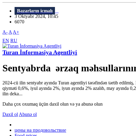
Bazarların icmalı
3 Oktyabr 2024, 10:45
6070
A-
A
A+
EN
RU
Turan İnformasiya Agentliyi
Sentyabrda ərzaq məhsullarının
2024-cü ilin sentyabr ayında Turan agentliyi tərəfindən tərtib edilmiş,
qiyməti 0,6%, iyul ayında 2%, iyun ayında 2% azalıb, may ayında 0,2%
ilin deka...
Daha çox oxumaq üçün daxil olun və ya abunə olun
Daxil ol
Abunə ol
цены на продовольствие
Food prices