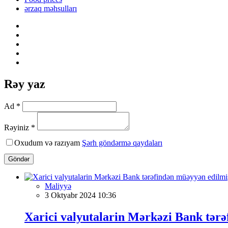
ərzaq məhsulları
Rəy yaz
Ad *
Rəyiniz *
Oxudum və razıyam
Şərh göndərmə qaydaları
Göndər
Maliyyə
3 Oktyabr 2024 10:36
Xarici valyutalarin Mərkəzi Bank tər