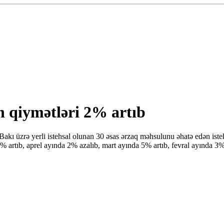
 qiymətləri 2% artıb
 Bakı üzrə yerli istehsal olunan 30 əsas ərzaq məhsulunu əhatə edən iste
 artıb, aprel ayında 2% azalıb, mart ayında 5% artıb, fevral ayında 3%