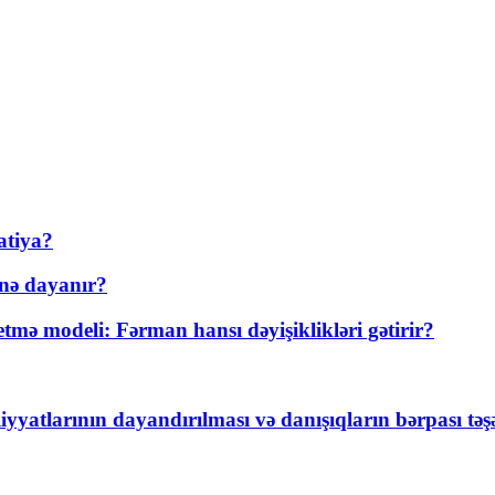
atiya?
nə dayanır?
ə modeli: Fərman hansı dəyişiklikləri gətirir?
yyatlarının dayandırılması və danışıqların bərpası tə