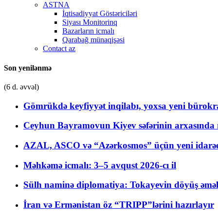
ASTNA
İqtisadiyyat Göstəriciləri
Siyası Monitorinq
Bazarların icmalı
Qarabağ münaqişəsi
Contact az
Son yenilənmə
(6 d. əvvəl)
Gömrükdə keyfiyyət inqilabı, yoxsa yeni bürokr
Ceyhun Bayramovun Kiyev səfərinin arxasında 
AZAL, ASCO və “Azərkosmos” üçün yeni idarəetm
Məhkəmə icmalı: 3–5 avqust 2026-cı il
Sülh naminə diplomatiya: Tokayevin döyüş əməli
İran və Ermənistan öz “TRIPP”lərini hazırlayır