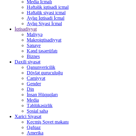
Media İcmalı
Həftəlik iqtisadi icmal
Həftəlik siyasi icmal
Aylıq İqtisadi İcmal
Aylıq Siyasi İcmal
İqtisadiyyat
Maliyyə
Makroiqtisadiyyat
Sənaye
Kənd təsərrüfatı
Biznes
Daxili siyasət
Qanunvericilik
Dövlət quruculuğu
Cəmiyyət
Gender
Din
İnsan Hüquqları
Media
Təhlükəsizlik
Sosial sahə
Xarici Siyasət
Keçmiş Sovet məkanı
Qafqaz
Amerika