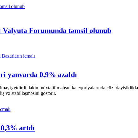
 Valyuta Forumunda təmsil olunub
Bazarların icmalı
əri yanvarda 0,9% azaldı
 nümayiş etdirdi, lakin müxtəlif məhsul kateqoriyalarında cüzi dəyişikli
 və stabilləşməsini göstərir.
icmalı
 0,3% artdı