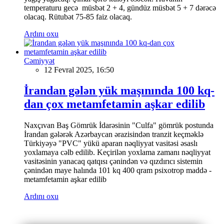
temperaturu gecə müsbət 2 + 4, gündüz müsbət 5 + 7 dərəcə
olacaq. Rütubət 75-85 faiz olacaq.
Ardını oxu
Cəmiyyət
12 Fevral 2025, 16:50
İrandan gələn yük maşınında 100 kq-
dan çox metamfetamin aşkar edilib
Naxçıvan Baş Gömrük İdarəsinin "Culfa" gömrük postunda
İrandan gələrək Azərbaycan ərazisindən tranzit keçməklə
Türkiyəyə "PVC" yükü aparan nəqliyyat vasitəsi əsaslı
yoxlamaya cəlb edilib. Keçirilən yoxlama zamanı nəqliyyat
vasitəsinin yanacaq qatqısı çənindən və qızdırıcı sistemin
çənindən maye halında 101 kq 400 qram psixotrop maddə -
metamfetamin aşkar edilib
Ardını oxu