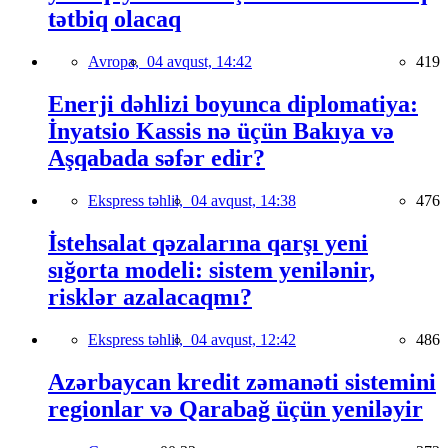
tətbiq olacaq
Avropa,
04 avqust, 14:42
419
Enerji dəhlizi boyunca diplomatiya:
İnyatsio Kassis nə üçün Bakıya və
Aşqabada səfər edir?
Ekspress təhlil,
04 avqust, 14:38
476
İstehsalat qəzalarına qarşı yeni
sığorta modeli: sistem yenilənir,
risklər azalacaqmı?
Ekspress təhlil,
04 avqust, 12:42
486
Azərbaycan kredit zəmanəti sistemini
regionlar və Qarabağ üçün yeniləyir