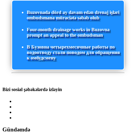
Buzovnada dörd ay davam edən drenaj işləri
ombudsmana müraciətə səbəb olub
Four-month drainage works in Buzovna
prompt an appeal to the ombudsman
В Бузовна четырехмесячные работы по
водоотводу стали поводом для обращения
к омбудсмену
Bizi sosial şəbəkələrdə izləyin
Gündəmdə