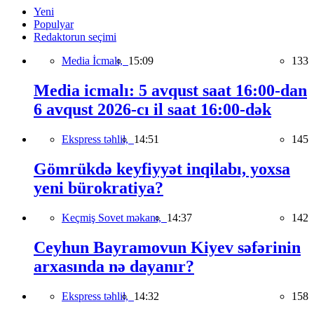
Yeni
Populyar
Redaktorun seçimi
Media İcmalı,
15:09
133
Media icmalı: 5 avqust saat 16:00-dan
6 avqust 2026-cı il saat 16:00-dək
Ekspress təhlil,
14:51
145
Gömrükdə keyfiyyət inqilabı, yoxsa
yeni bürokratiya?
Keçmiş Sovet məkanı,
14:37
142
Ceyhun Bayramovun Kiyev səfərinin
arxasında nə dayanır?
Ekspress təhlil,
14:32
158