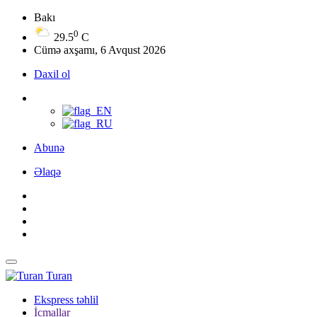
Bakı
0
29.5
C
Cümə axşamı, 6 Avqust 2026
Daxil ol
Abunə
Əlaqə
Turan
Ekspress təhlil
İcmallar