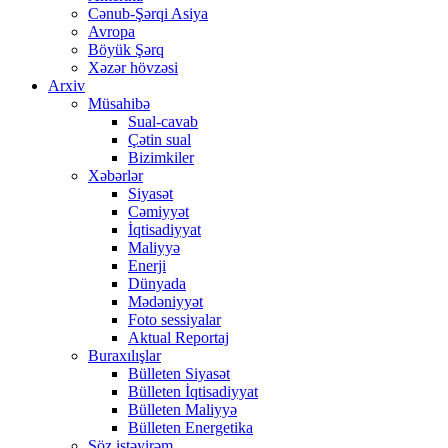
Cənub-Şərqi Asiya
Avropa
Böyük Şərq
Xəzər hövzəsi
Arxiv
Müsahibə
Sual-cavab
Çətin sual
Bizimkiler
Xəbərlər
Siyasət
Cəmiyyət
İqtisadiyyat
Maliyyə
Enerji
Dünyada
Mədəniyyət
Foto sessiyalar
Aktual Reportaj
Buraxılışlar
Bülleten Siyasət
Bülleten İqtisadiyyat
Bülleten Maliyyə
Bülleten Energetika
Söz istəyirəm