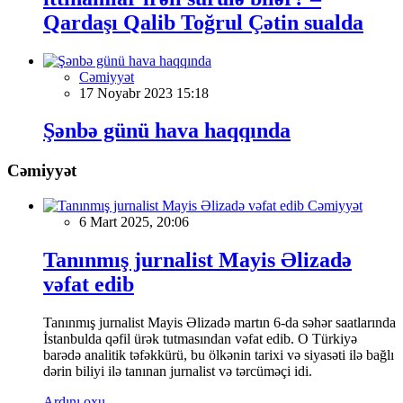
Qardaşı Qalib Toğrul Çətin sualda
Cəmiyyət
17 Noyabr 2023 15:18
Şənbə günü hava haqqında
Cəmiyyət
Cəmiyyət
6 Mart 2025, 20:06
Tanınmış jurnalist Mayis Əlizadə
vəfat edib
Tanınmış jurnalist Mayis Əlizadə martın 6-da səhər saatlarında
İstanbulda qəfil ürək tutmasından vəfat edib. O Türkiyə
barədə analitik təfəkkürü, bu ölkənin tarixi və siyasəti ilə bağlı
dərin biliyi ilə tanınan jurnalist və tərcüməçi idi.
Ardını oxu