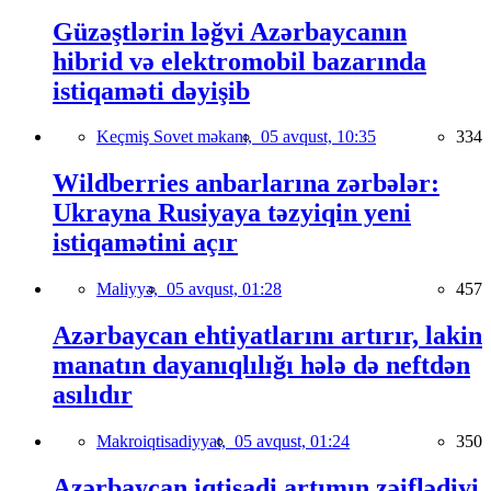
Güzəştlərin ləğvi Azərbaycanın
hibrid və elektromobil bazarında
istiqaməti dəyişib
Keçmiş Sovet məkanı,
05 avqust, 10:35
334
Wildberries anbarlarına zərbələr:
Ukrayna Rusiyaya təzyiqin yeni
istiqamətini açır
Maliyyə,
05 avqust, 01:28
457
Azərbaycan ehtiyatlarını artırır, lakin
manatın dayanıqlılığı hələ də neftdən
asılıdır
Makroiqtisadiyyat,
05 avqust, 01:24
350
Azərbaycan iqtisadi artımın zəiflədiyi