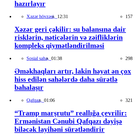
hazırlayır
Xəzər hövzəsi,
12:31
157
Xəzər geri çəkilir: su balansına dair
risklərin, nəticələrin və zəifliklərin
kompleks qiymətləndirilməsi
Sosial sahə,
01:38
298
Əməkhaqları artır, lakin həyat ən çox
hiss edilən sahələrdə daha sürətlə
bahalaşır
Qafqaz,
01:06
321
“Tramp marşrutu” reallığa çevrilir:
Ermənistan Cənubi Qafqazı dəyişə
biləcək layihəni sürətləndirir