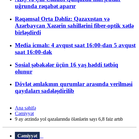
uğrunda rəqabət aparır
Rəqəmsal Orta Dəhliz: Qazaxıstan və
Azərbaycan Xəzərin sahillərini fiber-optik xətlə
birləşdirdi
Media icmalı: 4 avqust saat 16:00-dan 5 avqust
saat 16:00-dək
Sosial şəbəkələr üçün 16 yaş həddi tətbiq
olunur
Dövlət əmlakının qurumlar arasında verilməsi
qaydaları sadələşdirilib
Ana səhifə
Cəmiyyət
9 ay ərzində yol qəzalarında ölənlərin sayı 6,8 faiz artıb
Cəmiyyət