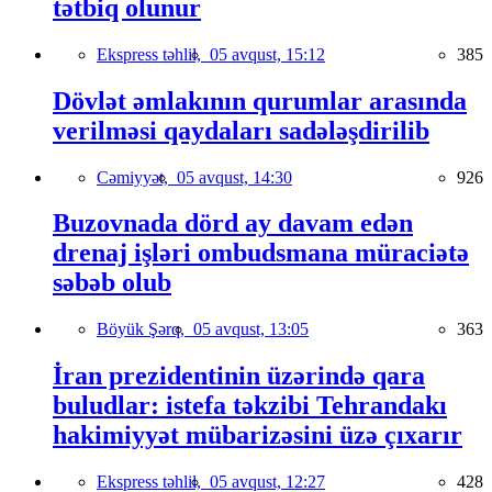
tətbiq olunur
Ekspress təhlil,
05 avqust, 15:12
385
Dövlət əmlakının qurumlar arasında
verilməsi qaydaları sadələşdirilib
Cəmiyyət,
05 avqust, 14:30
926
Buzovnada dörd ay davam edən
drenaj işləri ombudsmana müraciətə
səbəb olub
Böyük Şərq,
05 avqust, 13:05
363
İran prezidentinin üzərində qara
buludlar: istefa təkzibi Tehrandakı
hakimiyyət mübarizəsini üzə çıxarır
Ekspress təhlil,
05 avqust, 12:27
428