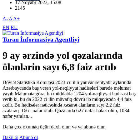
17 Noyabr 2023, 15:08
2145
A-
A
A+
EN
RU
Turan İnformasiya Agentliyi
9 ay ərzində yol qəzalarında
ölənlərin sayı 6,8 faiz artıb
Dövlət Statistika Komitəsi 2023-cü ilin yanvar-sentyabr aylarında
Azərbaycanda baş verən yol-nəqliyyat hadisələri barədə məlumat
yayıb Məlumata görə, bu müddətdə 1204 yol-nəqliyyat hadisəsi baş
verib ki, bu da 2022-ci ilin müvafiq dövrü ilə müqayisədə 4,4 faiz
azdır. Bu hadisələr nəticəsində xəsarət alanların sayı 2,2 faiz
azalaraq 1661 nəfər olub. Qəzalarda 627 nəfər həlak olub, 1034
nəfər yaralan...
Daha çox oxumaq üçün daxil olun və ya abunə olun
Daxil ol
Abunə ol