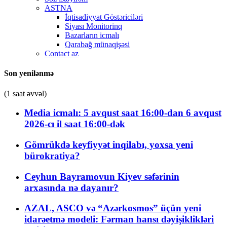
ASTNA
İqtisadiyyat Göstəriciləri
Siyası Monitorinq
Bazarların icmalı
Qarabağ münaqişəsi
Contact az
Son yenilənmə
(1 saat əvvəl)
Media icmalı: 5 avqust saat 16:00-dan 6 avqust
2026-cı il saat 16:00-dək
Gömrükdə keyfiyyət inqilabı, yoxsa yeni
bürokratiya?
Ceyhun Bayramovun Kiyev səfərinin
arxasında nə dayanır?
AZAL, ASCO və “Azərkosmos” üçün yeni
idarəetmə modeli: Fərman hansı dəyişiklikləri