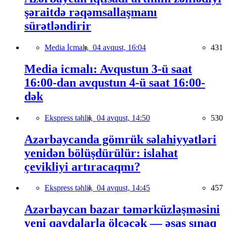
şəraitdə rəqəmsallaşmanı
sürətləndirir
Media İcmalı,
04 avqust, 16:04
431
Media icmalı: Avqustun 3-ü saat
16:00-dan avqustun 4-ü saat 16:00-
dək
Ekspress təhlil,
04 avqust, 14:50
530
Azərbaycanda gömrük səlahiyyətləri
yenidən bölüşdürülür: islahat
çevikliyi artıracaqmı?
Ekspress təhlil,
04 avqust, 14:45
457
Azərbaycan bazar təmərküzləşməsini
yeni qaydalarla ölçəcək — əsas sınaq