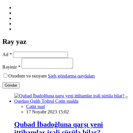
Rəy yaz
Ad *
Rəyiniz *
Oxudum və razıyam
Şərh göndərmə qaydaları
Göndər
Çətin sual
17 Noyabr 2023 15:02
Qubad İbadoğluna qarşı yeni
ittihamlar irəli sürülə bilər? –