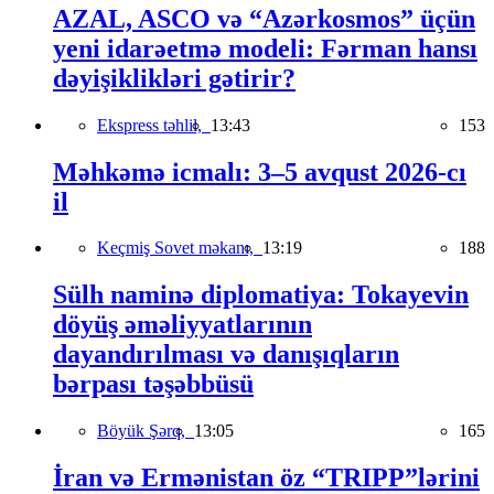
AZAL, ASCO və “Azərkosmos” üçün
yeni idarəetmə modeli: Fərman hansı
dəyişiklikləri gətirir?
Ekspress təhlil,
13:43
153
Məhkəmə icmalı: 3–5 avqust 2026-cı
il
Keçmiş Sovet məkanı,
13:19
188
Sülh naminə diplomatiya: Tokayevin
döyüş əməliyyatlarının
dayandırılması və danışıqların
bərpası təşəbbüsü
Böyük Şərq,
13:05
165
İran və Ermənistan öz “TRIPP”lərini