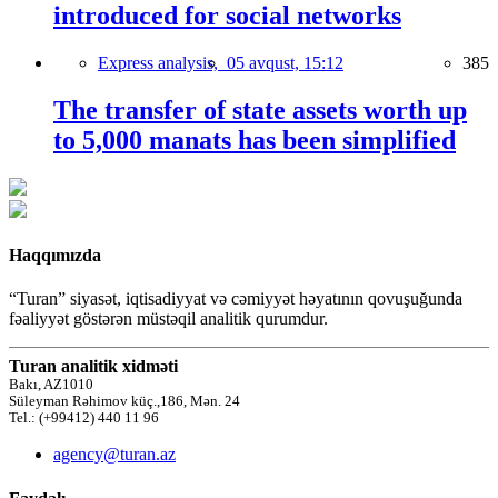
introduced for social networks
Express analysis,
05 avqust, 15:12
385
The transfer of state assets worth up
to 5,000 manats has been simplified
Haqqımızda
“Turan” siyasət, iqtisadiyyat və cəmiyyət həyatının qovuşuğunda
fəaliyyət göstərən müstəqil analitik qurumdur.
Turan analitik xidməti
Bakı, AZ1010
Süleyman Rəhimov küç.,186, Mən. 24
Tel.: (+99412) 440 11 96
agency@turan.az