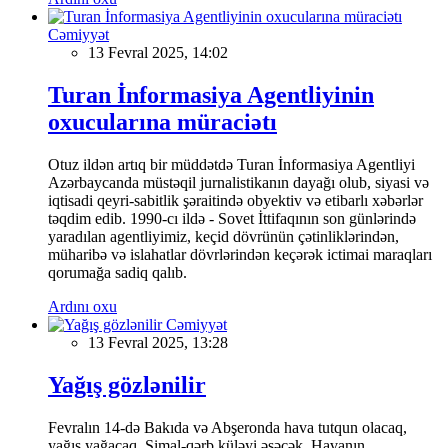
Cəmiyyət
13 Fevral 2025, 14:02
Turan İnformasiya Agentliyinin
oxucularına müraciətı
Otuz ildən artıq bir müddətdə Turan İnformasiya Agentliyi
Azərbaycanda müstəqil jurnalistikanın dayağı olub, siyasi və
iqtisadi qeyri-sabitlik şəraitində obyektiv və etibarlı xəbərlər
təqdim edib. 1990-cı ildə - Sovet İttifaqının son günlərində
yaradılan agentliyimiz, keçid dövrünün çətinliklərindən,
müharibə və islahatlar dövrlərindən keçərək ictimai maraqları
qorumağa sadiq qalıb.
Ardını oxu
Cəmiyyət
13 Fevral 2025, 13:28
Yağış gözlənilir
Fevralın 14-də Bakıda və Abşeronda hava tutqun olacaq,
yağış yağacaq. Şimal-qərb küləyi əsəcək. Havanın