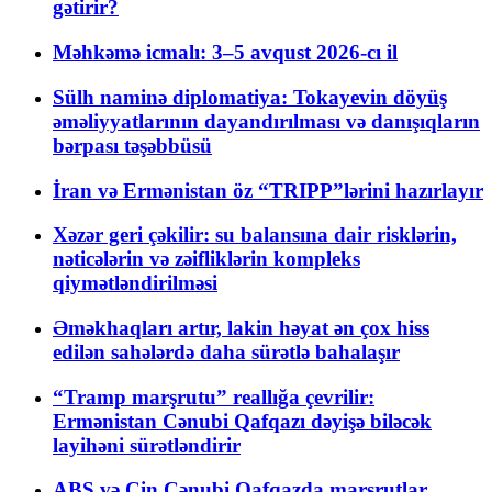
gətirir?
Məhkəmə icmalı: 3–5 avqust 2026-cı il
Sülh naminə diplomatiya: Tokayevin döyüş
əməliyyatlarının dayandırılması və danışıqların
bərpası təşəbbüsü
İran və Ermənistan öz “TRIPP”lərini hazırlayır
Xəzər geri çəkilir: su balansına dair risklərin,
nəticələrin və zəifliklərin kompleks
qiymətləndirilməsi
Əməkhaqları artır, lakin həyat ən çox hiss
edilən sahələrdə daha sürətlə bahalaşır
“Tramp marşrutu” reallığa çevrilir:
Ermənistan Cənubi Qafqazı dəyişə biləcək
layihəni sürətləndirir
ABŞ və Çin Cənubi Qafqazda marşrutlar