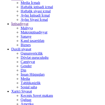
Media İcmalı
Həftəlik iqtisadi icmal
Həftəlik siyasi icmal
Aylıq İqtisadi İcmal
Aylıq Siyasi İcmal
İqtisadiyyat
Maliyyə
Makroiqtisadiyyat
Sənaye
Kənd təsərrüfatı
Biznes
Daxili siyasət
Qanunvericilik
Dövlət quruculuğu
Cəmiyyət
Gender
Din
İnsan Hüquqları
Media
Təhlükəsizlik
Sosial sahə
Xarici Siyasət
Keçmiş Sovet məkanı
Qafqaz
Amerika