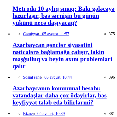
Metroda 10 aylıq sınaq: Bakı gələcəyə
hazırlaşır, bəs sərnişin bu günün
yükünü necə daşıyacaq?
Cəmiyyət,
05 avqust, 11:57
375
Azərbaycan gənclər siyasətini
nəticələrə bağlamağa çalışır, lakin
məşğulluq və beyin axını problemləri
qalır
Sosial sahə,
05 avqust, 10:44
396
Azərbaycanın kommunal hesabı:
vətəndaşlar daha çox ödəyirlər, bəs
keyfiyyət tələb edə bilirlərmi?
Biznes,
05 avqust, 10:39
381