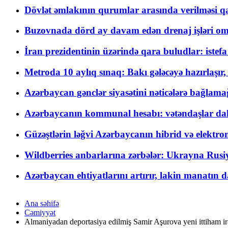
Dövlət əmlakının qurumlar arasında verilməsi qay
Buzovnada dörd ay davam edən drenaj işləri o
İran prezidentinin üzərində qara buludlar: istef
Metroda 10 aylıq sınaq: Bakı gələcəyə hazırlaşı
Azərbaycan gənclər siyasətini nəticələrə bağlamağ
Azərbaycanın kommunal hesabı: vətəndaşlar daha ç
Güzəştlərin ləğvi Azərbaycanın hibrid və elektro
Wildberries anbarlarına zərbələr: Ukrayna Rusiya
Azərbaycan ehtiyatlarını artırır, lakin manatın da
Ana səhifə
Cəmiyyət
Almaniyadan deportasiya edilmiş Samir Aşurova yeni ittiham ir