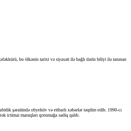
kkürü, bu ölkənin tarixi və siyasəti ilə bağlı dərin biliyi ilə tanınan
bitlik şəraitində obyektiv və etibarlı xəbərlər təqdim edib. 1990-cı
ərək ictimai maraqları qorumağa sadiq qalıb.