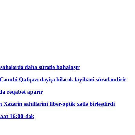
 sahələrdə daha sürətlə bahalaşır
ənubi Qafqazı dəyişə biləcək layihəni sürətləndirir
a rəqabət aparır
zərin sahillərini fiber-optik xətlə birləşdirdi
saat 16:00-dək