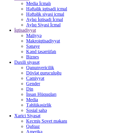
Media İcmalı
Həftəlik iqtisadi icmal
Həftəlik siyasi icmal
Aylıq İqtisadi İcmal
Aylıq Siyasi İcmal
İqtisadiyyat
Maliyyə
Makroiqtisadiyyat
Sənaye
Kənd təsərrüfatı
Biznes
Daxili siyasət
Qanunvericilik
Dövlət quruculuğu
Cəmiyyət
Gender
Din
İnsan Hüquqları
Media
Təhlükəsizlik
Sosial sahə
Xarici Siyasət
Keçmiş Sovet məkanı
Qafqaz
Amerika