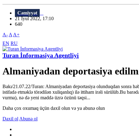
Cəmiyyət
21 İyul 2022, 17:10
640
A-
A
A+
EN
RU
Turan İnformasiya Agentliyi
Almaniyadan deportasiya edilmi
Bakı/21.07.22/Turan: Almaniyadan deportasiya olunduqdan sonra həbs 
istifadə etməklə törədilən xuliqanlıq) ilə ittiham irəli sürülüb.Bu b
vurma), nə də yeni maddə üzrə özünü təqsi...
Daha çox oxumaq üçün daxil olun və ya abunə olun
Daxil ol
Abunə ol