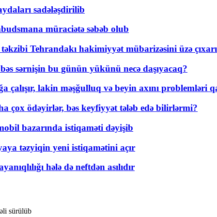
daları sadələşdirilib
mbudsmana müraciətə səbəb olub
a təkzibi Tehrandakı hakimiyyət mübarizəsini üzə çıxarı
r, bəs sərnişin bu günün yükünü necə daşıyacaq?
a çalışır, lakin məşğulluq və beyin axını problemləri qa
ox ödəyirlər, bəs keyfiyyət tələb edə bilirlərmi?
mobil bazarında istiqaməti dəyişib
ya təzyiqin yeni istiqamətini açır
yanıqlılığı hələ də neftdən asılıdır
əli sürülüb