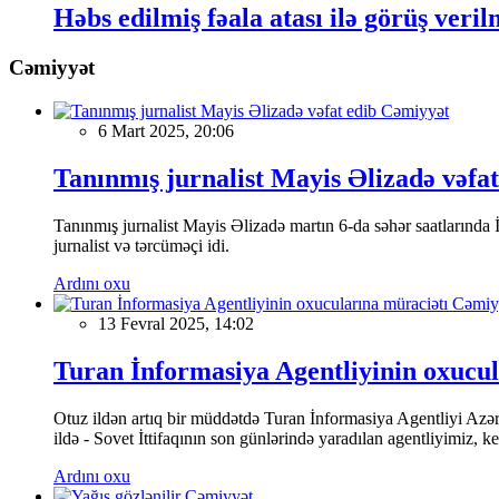
Həbs edilmiş fəala atası ilə görüş veri
Cəmiyyət
Cəmiyyət
6 Mart 2025, 20:06
Tanınmış jurnalist Mayis Əlizadə vəfat
Tanınmış jurnalist Mayis Əlizadə martın 6-da səhər saatlarında İs
jurnalist və tərcüməçi idi.
Ardını oxu
Cəmiy
13 Fevral 2025, 14:02
Turan İnformasiya Agentliyinin oxucul
Otuz ildən artıq bir müddətdə Turan İnformasiya Agentliyi Azərba
ildə - Sovet İttifaqının son günlərində yaradılan agentliyimiz, 
Ardını oxu
Cəmiyyət