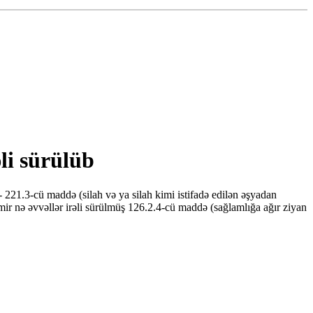
li sürülüb
221.3-cü maddə (silah və ya silah kimi istifadə edilən əşyadan
mir nə əvvəllər irəli sürülmüş 126.2.4-cü maddə (sağlamlığa ağır ziyan