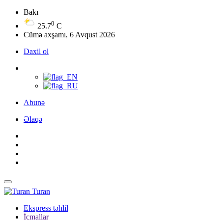
Bakı
0
25.7
C
Cümə axşamı, 6 Avqust 2026
Daxil ol
Abunə
Əlaqə
Turan
Ekspress təhlil
İcmallar