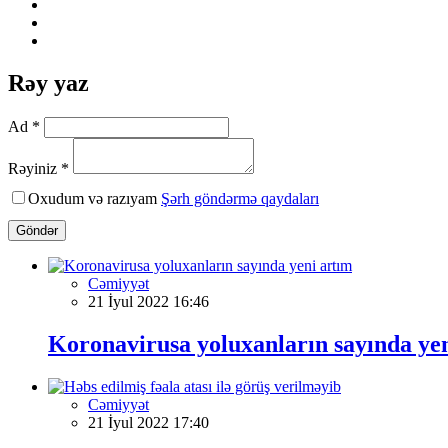
Rəy yaz
Ad *
Rəyiniz *
Oxudum və razıyam
Şərh göndərmə qaydaları
Göndər
Cəmiyyət
21 İyul 2022 16:46
Koronavirusa yoluxanların sayında ye
Cəmiyyət
21 İyul 2022 17:40