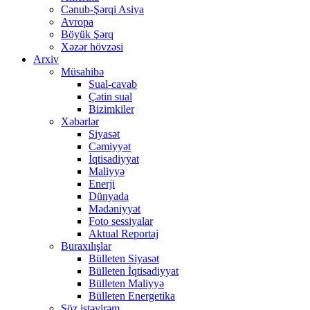
Cənub-Şərqi Asiya
Avropa
Böyük Şərq
Xəzər hövzəsi
Arxiv
Müsahibə
Sual-cavab
Çətin sual
Bizimkiler
Xəbərlər
Siyasət
Cəmiyyət
İqtisadiyyat
Maliyyə
Enerji
Dünyada
Mədəniyyət
Foto sessiyalar
Aktual Reportaj
Buraxılışlar
Bülleten Siyasət
Bülleten İqtisadiyyat
Bülleten Maliyyə
Bülleten Energetika
Söz istəyirəm