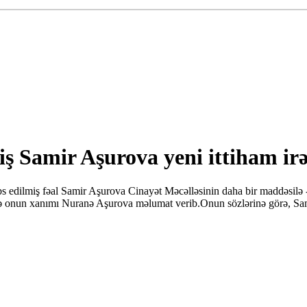
ş Samir Aşurova yeni ittiham irə
edilmiş fəal Samir Aşurova Cinayət Məcəlləsinin daha bir maddəsilə - 
arədə onun xanımı Nuranə Aşurova məlumat verib.Onun sözlərinə görə, Sa