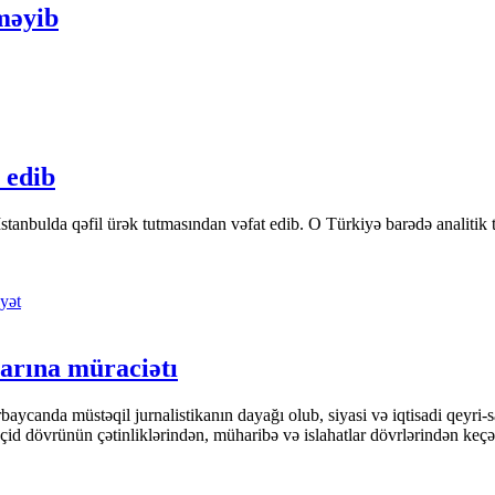
lməyib
 edib
tanbulda qəfil ürək tutmasından vəfat edib. O Türkiyə barədə analitik təfə
yət
arına müraciətı
ycanda müstəqil jurnalistikanın dayağı olub, siyasi və iqtisadi qeyri-sa
keçid dövrünün çətinliklərindən, müharibə və islahatlar dövrlərindən keç