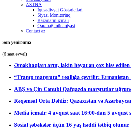
ASTNA
İqtisadiyyat Göstəriciləri
Siyası Monitorinq
Bazarların icmalı
Qarabağ münaqişəsi
Contact az
Son yenilənmə
(6 saat əvvəl)
Əməkhaqları artır, lakin həyat ən çox hiss edilən
“Tramp marşrutu” reallığa çevrilir: Ermənistan C
ABŞ və Çin Cənubi Qafqazda marşrutlar uğrund
Rəqəmsal Orta Dəhliz: Qazaxıstan və Azərbaycan Xə
Media icmalı: 4 avqust saat 16:00-dan 5 avqust 
Sosial şəbəkələr üçün 16 yaş həddi tətbiq olunur