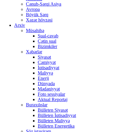
Cənub-Şərqi Asiya
Avropa
Böyük Şərq
Xəzər hövzəsi
Arxiv
Müsahibə
Sual-cavab
Çətin sual
Bizimkiler
Xəbərlər
Siyasət
Cəmiyyət
İqtisadiyyat
Maliyyə
Enerji
Dünyada
Mədəniyyət
Foto sessiyalar
Aktual Reportaj
Buraxılışlar
Bülleten Siyasət
Bülleten İqtisadiyyat
Bülleten Maliyyə
Bülleten Energetika
Söz istəyirəm