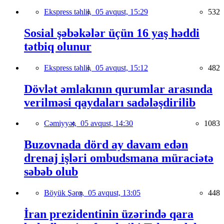
Ekspress təhlil,
05 avqust, 15:29
532
Sosial şəbəkələr üçün 16 yaş həddi
tətbiq olunur
Ekspress təhlil,
05 avqust, 15:12
482
Dövlət əmlakının qurumlar arasında
verilməsi qaydaları sadələşdirilib
Cəmiyyət,
05 avqust, 14:30
1083
Buzovnada dörd ay davam edən
drenaj işləri ombudsmana müraciətə
səbəb olub
Böyük Şərq,
05 avqust, 13:05
448
İran prezidentinin üzərində qara