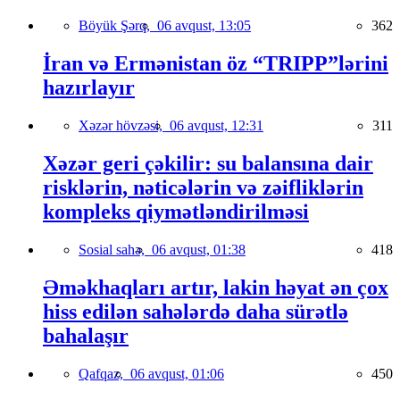
Böyük Şərq,
06 avqust, 13:05
362
İran və Ermənistan öz “TRIPP”lərini
hazırlayır
Xəzər hövzəsi,
06 avqust, 12:31
311
Xəzər geri çəkilir: su balansına dair
risklərin, nəticələrin və zəifliklərin
kompleks qiymətləndirilməsi
Sosial sahə,
06 avqust, 01:38
418
Əməkhaqları artır, lakin həyat ən çox
hiss edilən sahələrdə daha sürətlə
bahalaşır
Qafqaz,
06 avqust, 01:06
450