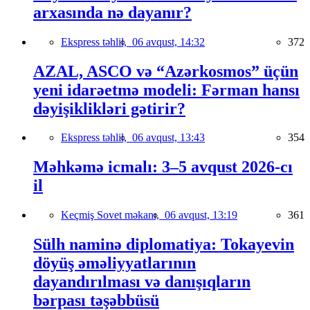
arxasında nə dayanır?
Ekspress təhlil,
06 avqust, 14:32
372
AZAL, ASCO və “Azərkosmos” üçün
yeni idarəetmə modeli: Fərman hansı
dəyişiklikləri gətirir?
Ekspress təhlil,
06 avqust, 13:43
354
Məhkəmə icmalı: 3–5 avqust 2026-cı
il
Keçmiş Sovet məkanı,
06 avqust, 13:19
361
Sülh naminə diplomatiya: Tokayevin
döyüş əməliyyatlarının
dayandırılması və danışıqların
bərpası təşəbbüsü