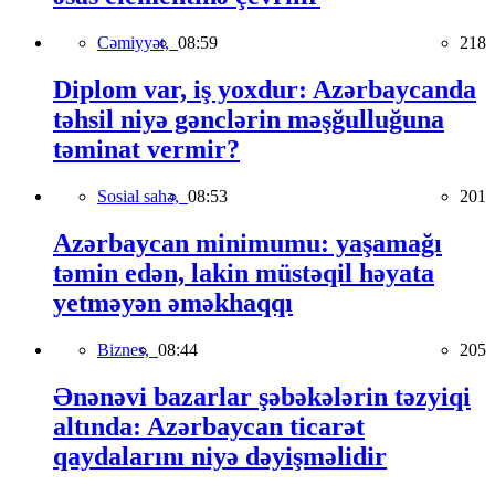
Cəmiyyət,
08:59
218
Diplom var, iş yoxdur: Azərbaycanda
təhsil niyə gənclərin məşğulluğuna
təminat vermir?
Sosial sahə,
08:53
201
Azərbaycan minimumu: yaşamağı
təmin edən, lakin müstəqil həyata
yetməyən əməkhaqqı
Biznes,
08:44
205
Ənənəvi bazarlar şəbəkələrin təzyiqi
altında: Azərbaycan ticarət
qaydalarını niyə dəyişməlidir