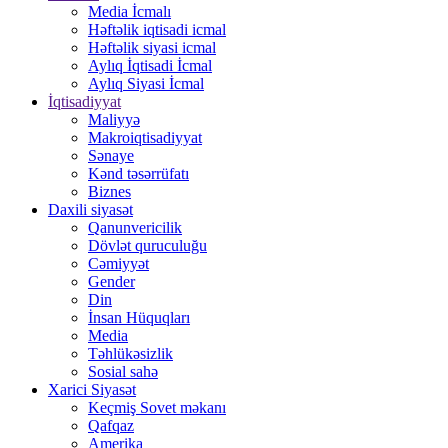
Media İcmalı
Həftəlik iqtisadi icmal
Həftəlik siyasi icmal
Aylıq İqtisadi İcmal
Aylıq Siyasi İcmal
İqtisadiyyat
Maliyyə
Makroiqtisadiyyat
Sənaye
Kənd təsərrüfatı
Biznes
Daxili siyasət
Qanunvericilik
Dövlət quruculuğu
Cəmiyyət
Gender
Din
İnsan Hüquqları
Media
Təhlükəsizlik
Sosial sahə
Xarici Siyasət
Keçmiş Sovet məkanı
Qafqaz
Amerika