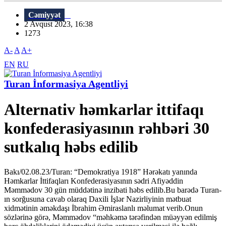
Cəmiyyət
2 Avqust 2023, 16:38
1273
A-
A
A+
EN
RU
Turan İnformasiya Agentliyi
Alternativ həmkarlar ittifaqı
konfederasiyasının rəhbəri 30
sutkalıq həbs edilib
Bakı/02.08.23/Turan: “Demokratiya 1918” Hərəkatı yanında
Həmkarlar İttifaqları Konfederasiyasının sədri Afiyəddin
Məmmədov 30 gün müddətinə inzibati həbs edilib.Bu barədə Turan-
ın sorğusuna cavab olaraq Daxili İşlər Nazirliyinin mətbuat
xidmətinin əməkdaşı İbrahim Əmiraslanlı məlumat verib.Onun
sözlərinə görə, Məmmədov “məhkəmə tərəfindən müəyyən edilmiş