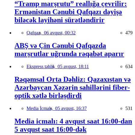
“Tramp marşrutu” reallığa çevrilir:
Ermənistan Cənubi Qafqazı dəyişə
biləcək layihəni sürətləndirir
Qafqaz,
06 avqust, 00:32
479
ABŞ və Çin Cənubi Qafqazda
marşrutlar uğrunda rəqabət aparır
Ekspress təhlil,
05 avqust, 18:11
634
Rəqəmsal Orta Dəhliz: Qazaxıstan və
Azərbaycan Xəzərin sahillərini fiber-
optik xətlə birləşdirdi
Media İcmalı,
05 avqust, 16:37
531
Media icmalı: 4 avqust saat 16:00-dan
5 avqust saat 16:00-dək