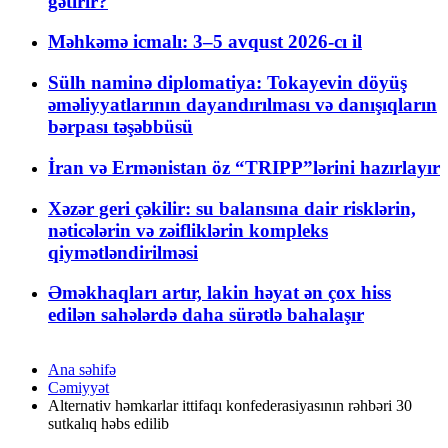
gətirir?
Məhkəmə icmalı: 3–5 avqust 2026-cı il
Sülh naminə diplomatiya: Tokayevin döyüş
əməliyyatlarının dayandırılması və danışıqların
bərpası təşəbbüsü
İran və Ermənistan öz “TRIPP”lərini hazırlayır
Xəzər geri çəkilir: su balansına dair risklərin,
nəticələrin və zəifliklərin kompleks
qiymətləndirilməsi
Əməkhaqları artır, lakin həyat ən çox hiss
edilən sahələrdə daha sürətlə bahalaşır
Ana səhifə
Cəmiyyət
Alternativ həmkarlar ittifaqı konfederasiyasının rəhbəri 30
sutkalıq həbs edilib