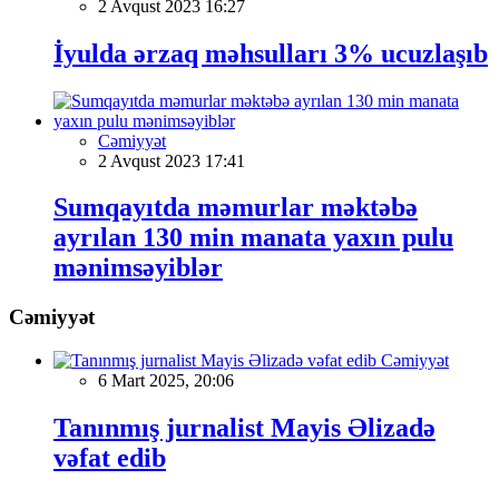
2 Avqust 2023 16:27
İyulda ərzaq məhsulları 3% ucuzlaşıb
Cəmiyyət
2 Avqust 2023 17:41
Sumqayıtda məmurlar məktəbə
ayrılan 130 min manata yaxın pulu
mənimsəyiblər
Cəmiyyət
Cəmiyyət
6 Mart 2025, 20:06
Tanınmış jurnalist Mayis Əlizadə
vəfat edib