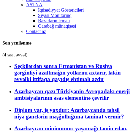
ASTNA
İqtisadiyyat Göstəriciləri
Siyası Monitorinq
Bazarların icmalı
Qarabağ münaqişəsi
Contact az
Son yenilənmə
(4 saat əvvəl)
Seçkilərdən sonra Ermənistan və Rusiya
gərginliyi azaltmağın yollarını axtarır, lakin
əvvəlki ittifaqa qayıdış ehtimalı azdır
Azərbaycan qazı Türkiyənin Avropadakı enerji
ambisiyalarının əsas elementinə çevrilir
Diplom var, iş yoxdur: Azərbaycanda təhsil
niyə gənclərin məşğulluğuna təminat vermir?
Azərbaycan minimumu: yaşamağı təmin edən,