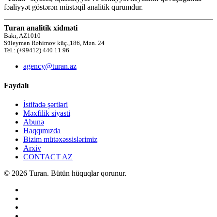
fəaliyyət göstərən müstəqil analitik qurumdur.
Turan analitik xidməti
Bakı, AZ1010
Süleyman Rəhimov küç.,186, Mən. 24
Tel.: (+99412) 440 11 96
agency@turan.az
Faydalı
İstifadə şərtləri
Məxfilik siyasti
Abunə
Haqqımızda
Bizim mütəxəssislərimiz
Arxiv
CONTACT AZ
© 2026 Turan. Bütün hüquqlar qorunur.