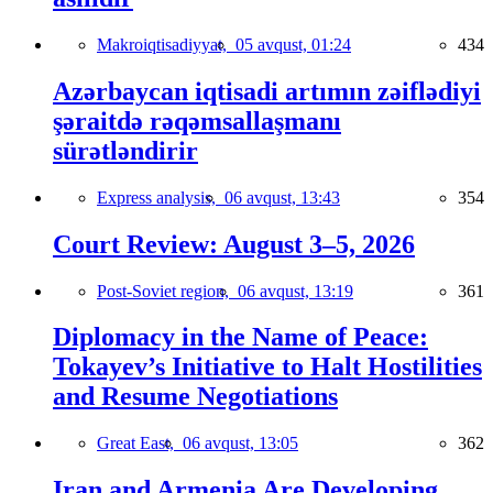
Makroiqtisadiyyat,
05 avqust, 01:24
434
Azərbaycan iqtisadi artımın zəiflədiyi
şəraitdə rəqəmsallaşmanı
sürətləndirir
Express analysis,
06 avqust, 13:43
354
Court Review: August 3–5, 2026
Post-Soviet region,
06 avqust, 13:19
361
Diplomacy in the Name of Peace:
Tokayev’s Initiative to Halt Hostilities
and Resume Negotiations
Great East,
06 avqust, 13:05
362
Iran and Armenia Are Developing