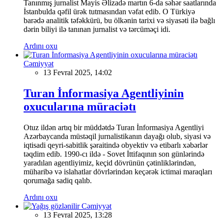
Tanınmış jurnalist Mayis Əlizadə martın 6-da səhər saatlarında
İstanbulda qəfil ürək tutmasından vəfat edib. O Türkiyə
barədə analitik təfəkkürü, bu ölkənin tarixi və siyasəti ilə bağlı
dərin biliyi ilə tanınan jurnalist və tərcüməçi idi.
Ardını oxu
Cəmiyyət
13 Fevral 2025, 14:02
Turan İnformasiya Agentliyinin
oxucularına müraciətı
Otuz ildən artıq bir müddətdə Turan İnformasiya Agentliyi
Azərbaycanda müstəqil jurnalistikanın dayağı olub, siyasi və
iqtisadi qeyri-sabitlik şəraitində obyektiv və etibarlı xəbərlər
təqdim edib. 1990-cı ildə - Sovet İttifaqının son günlərində
yaradılan agentliyimiz, keçid dövrünün çətinliklərindən,
müharibə və islahatlar dövrlərindən keçərək ictimai maraqları
qorumağa sadiq qalıb.
Ardını oxu
Cəmiyyət
13 Fevral 2025, 13:28