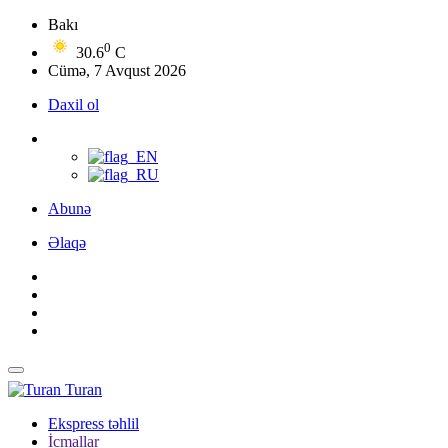
Bakı
0
30.6
C
Cümə, 7 Avqust 2026
Daxil ol
Abunə
Əlaqə
Turan
Ekspress təhlil
İcmallar