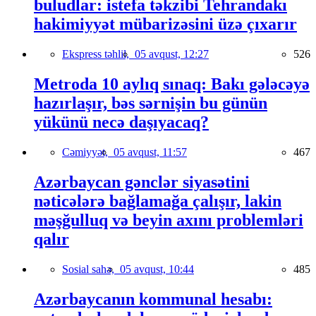
buludlar: istefa təkzibi Tehrandakı
hakimiyyət mübarizəsini üzə çıxarır
Ekspress təhlil,
05 avqust, 12:27
526
Metroda 10 aylıq sınaq: Bakı gələcəyə
hazırlaşır, bəs sərnişin bu günün
yükünü necə daşıyacaq?
Cəmiyyət,
05 avqust, 11:57
467
Azərbaycan gənclər siyasətini
nəticələrə bağlamağa çalışır, lakin
məşğulluq və beyin axını problemləri
qalır
Sosial sahə,
05 avqust, 10:44
485
Azərbaycanın kommunal hesabı: