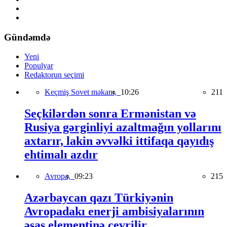
Gündəmdə
Yeni
Populyar
Redaktorun seçimi
Keçmiş Sovet məkanı,
10:26
211
Seçkilərdən sonra Ermənistan və
Rusiya gərginliyi azaltmağın yollarını
axtarır, lakin əvvəlki ittifaqa qayıdış
ehtimalı azdır
Avropa,
09:23
215
Azərbaycan qazı Türkiyənin
Avropadakı enerji ambisiyalarının
əsas elementinə çevrilir