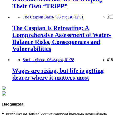
Their Own “TRIPP”
The Caspian Basin,
06 avqust, 12:31
311
The Caspian Is Retreating: A
Comprehensive Assessment of Water-
Balance Risks, Consequences and
Vulnerabilities
Social sphere,
06 avqust, 01:38
418
Wages are rising, but life is getting
dearer where it matters most
Haqqımızda
“Turan” siyasət, iqtisadiyyat və cəmiyyət həyatının qovuşuğunda