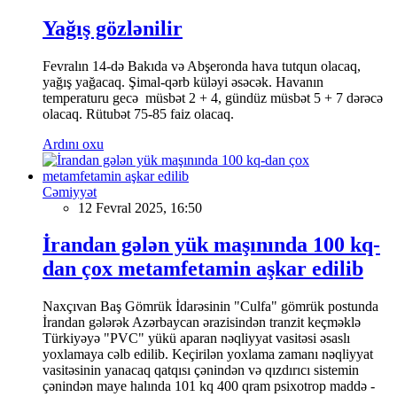
Yağış gözlənilir
Fevralın 14-də Bakıda və Abşeronda hava tutqun olacaq,
yağış yağacaq. Şimal-qərb küləyi əsəcək. Havanın
temperaturu gecə müsbət 2 + 4, gündüz müsbət 5 + 7 dərəcə
olacaq. Rütubət 75-85 faiz olacaq.
Ardını oxu
Cəmiyyət
12 Fevral 2025, 16:50
İrandan gələn yük maşınında 100 kq-
dan çox metamfetamin aşkar edilib
Naxçıvan Baş Gömrük İdarəsinin "Culfa" gömrük postunda
İrandan gələrək Azərbaycan ərazisindən tranzit keçməklə
Türkiyəyə "PVC" yükü aparan nəqliyyat vasitəsi əsaslı
yoxlamaya cəlb edilib. Keçirilən yoxlama zamanı nəqliyyat
vasitəsinin yanacaq qatqısı çənindən və qızdırıcı sistemin
çənindən maye halında 101 kq 400 qram psixotrop maddə -