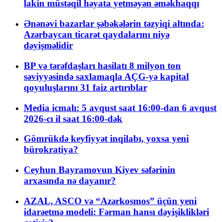
lakin müstəqil həyata yetməyən əməkhaqqı
Ənənəvi bazarlar şəbəkələrin təzyiqi altında:
Azərbaycan ticarət qaydalarını niyə
dəyişməlidir
BP və tərəfdaşları hasilatı 8 milyon ton
səviyyəsində saxlamaqla AÇG-yə kapital
qoyuluşlarını 31 faiz artırıblar
Media icmalı: 5 avqust saat 16:00-dan 6 avqust
2026-cı il saat 16:00-dək
Gömrükdə keyfiyyət inqilabı, yoxsa yeni
bürokratiya?
Ceyhun Bayramovun Kiyev səfərinin
arxasında nə dayanır?
AZAL, ASCO və “Azərkosmos” üçün yeni
idarəetmə modeli: Fərman hansı dəyişiklikləri