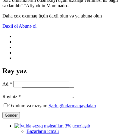
borc öhdəliklərini ödəmədiyi üçün axtarışa verilməsi ilə bağlı
saxlanılıb”.“Afiyəddin Məmmədo...
Daha çox oxumaq üçün daxil olun və ya abunə olun
Daxil ol
Abunə ol
Rəy yaz
Ad *
Rəyiniz *
Oxudum və razıyam
Şərh göndərmə qaydaları
Göndər
Bazarların icmalı