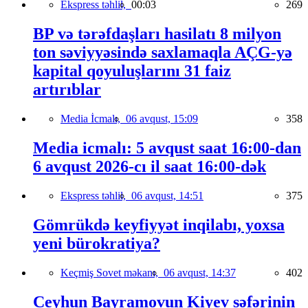
Ekspress təhlil,
00:03
269
BP və tərəfdaşları hasilatı 8 milyon
ton səviyyəsində saxlamaqla AÇG-yə
kapital qoyuluşlarını 31 faiz
artırıblar
Media İcmalı,
06 avqust, 15:09
358
Media icmalı: 5 avqust saat 16:00-dan
6 avqust 2026-cı il saat 16:00-dək
Ekspress təhlil,
06 avqust, 14:51
375
Gömrükdə keyfiyyət inqilabı, yoxsa
yeni bürokratiya?
Keçmiş Sovet məkanı,
06 avqust, 14:37
402
Ceyhun Bayramovun Kiyev səfərinin