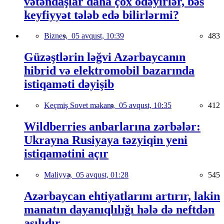
vətəndaşlar daha çox ödəyirlər, bəs
keyfiyyət tələb edə bilirlərmi?
Biznes,
05 avqust, 10:39
483
Güzəştlərin ləğvi Azərbaycanın
hibrid və elektromobil bazarında
istiqaməti dəyişib
Keçmiş Sovet məkanı,
05 avqust, 10:35
412
Wildberries anbarlarına zərbələr:
Ukrayna Rusiyaya təzyiqin yeni
istiqamətini açır
Maliyyə,
05 avqust, 01:28
545
Azərbaycan ehtiyatlarını artırır, lakin
manatın dayanıqlılığı hələ də neftdən
asılıdır