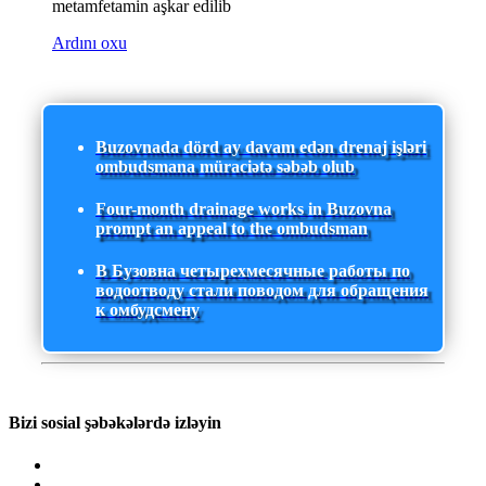
metamfetamin aşkar edilib
Ardını oxu
Buzovnada dörd ay davam edən drenaj işləri
ombudsmana müraciətə səbəb olub
Four-month drainage works in Buzovna
prompt an appeal to the ombudsman
В Бузовна четырехмесячные работы по
водоотводу стали поводом для обращения
к омбудсмену
Bizi sosial şəbəkələrdə izləyin