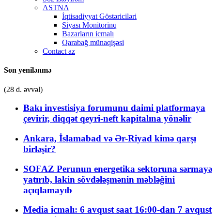
ASTNA
İqtisadiyyat Göstəriciləri
Siyası Monitorinq
Bazarların icmalı
Qarabağ münaqişəsi
Contact az
Son yenilənmə
(28 d. əvvəl)
Bakı investisiya forumunu daimi platformaya
çevirir, diqqət qeyri-neft kapitalına yönəlir
Ankara, İslamabad və Ər-Riyad kimə qarşı
birləşir?
SOFAZ Perunun energetika sektoruna sərmayə
yatırıb, lakin sövdələşmənin məbləğini
açıqlamayıb
Media icmalı: 6 avqust saat 16:00-dan 7 avqust