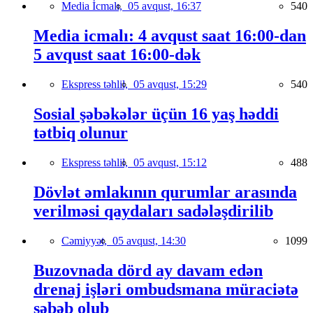
Media İcmalı,
05 avqust, 16:37
540
Media icmalı: 4 avqust saat 16:00-dan
5 avqust saat 16:00-dək
Ekspress təhlil,
05 avqust, 15:29
540
Sosial şəbəkələr üçün 16 yaş həddi
tətbiq olunur
Ekspress təhlil,
05 avqust, 15:12
488
Dövlət əmlakının qurumlar arasında
verilməsi qaydaları sadələşdirilib
Cəmiyyət,
05 avqust, 14:30
1099
Buzovnada dörd ay davam edən
drenaj işləri ombudsmana müraciətə
səbəb olub