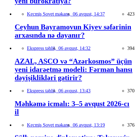
yeni bürokratiya?
Keçmiş Sovet məkanı,
06 avqust, 14:37
423
Ceyhun Bayramovun Kiyev səfərinin
arxasında nə dayanır?
Ekspress təhlil,
06 avqust, 14:32
394
AZAL, ASCO və “Azərkosmos” üçün
yeni idarəetmə modeli: Fərman hansı
dəyişiklikləri gətirir?
Ekspress təhlil,
06 avqust, 13:43
370
Məhkəmə icmalı: 3–5 avqust 2026-cı
il
Keçmiş Sovet məkanı,
06 avqust, 13:19
376