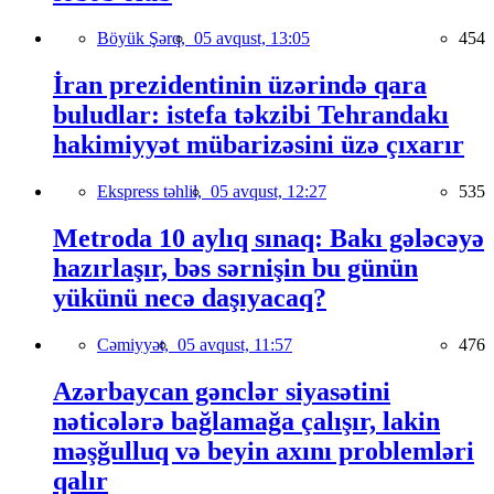
Böyük Şərq,
05 avqust, 13:05
454
İran prezidentinin üzərində qara
buludlar: istefa təkzibi Tehrandakı
hakimiyyət mübarizəsini üzə çıxarır
Ekspress təhlil,
05 avqust, 12:27
535
Metroda 10 aylıq sınaq: Bakı gələcəyə
hazırlaşır, bəs sərnişin bu günün
yükünü necə daşıyacaq?
Cəmiyyət,
05 avqust, 11:57
476
Azərbaycan gənclər siyasətini
nəticələrə bağlamağa çalışır, lakin
məşğulluq və beyin axını problemləri
qalır