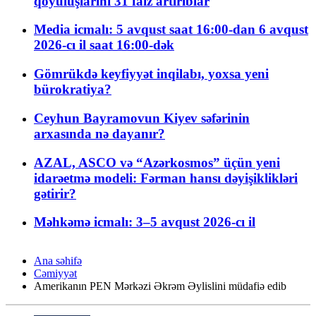
qoyuluşlarını 31 faiz artırıblar
Media icmalı: 5 avqust saat 16:00-dan 6 avqust
2026-cı il saat 16:00-dək
Gömrükdə keyfiyyət inqilabı, yoxsa yeni
bürokratiya?
Ceyhun Bayramovun Kiyev səfərinin
arxasında nə dayanır?
AZAL, ASCO və “Azərkosmos” üçün yeni
idarəetmə modeli: Fərman hansı dəyişiklikləri
gətirir?
Məhkəmə icmalı: 3–5 avqust 2026-cı il
Ana səhifə
Cəmiyyət
Amerikanın PEN Mərkəzi Əkrəm Əylislini müdafiə edib