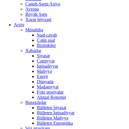
Cənub-Şərqi Asiya
Avropa
Böyük Şərq
Xəzər hövzəsi
Arxiv
Müsahibə
Sual-cavab
Çətin sual
Bizimkiler
Xəbərlər
Siyasət
Cəmiyyət
İqtisadiyyat
Maliyyə
Enerji
Dünyada
Mədəniyyət
Foto sessiyalar
Aktual Reportaj
Buraxılışlar
Bülleten Siyasət
Bülleten İqtisadiyyat
Bülleten Maliyyə
Bülleten Energetika
Söz istəyirəm