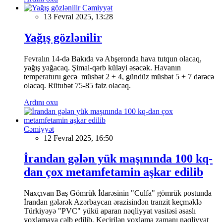
Cəmiyyət
13 Fevral 2025, 13:28
Yağış gözlənilir
Fevralın 14-də Bakıda və Abşeronda hava tutqun olacaq,
yağış yağacaq. Şimal-qərb küləyi əsəcək. Havanın
temperaturu gecə müsbət 2 + 4, gündüz müsbət 5 + 7 dərəcə
olacaq. Rütubət 75-85 faiz olacaq.
Ardını oxu
Cəmiyyət
12 Fevral 2025, 16:50
İrandan gələn yük maşınında 100 kq-
dan çox metamfetamin aşkar edilib
Naxçıvan Baş Gömrük İdarəsinin "Culfa" gömrük postunda
İrandan gələrək Azərbaycan ərazisindən tranzit keçməklə
Türkiyəyə "PVC" yükü aparan nəqliyyat vasitəsi əsaslı
yoxlamaya cəlb edilib. Keçirilən yoxlama zamanı nəqliyyat