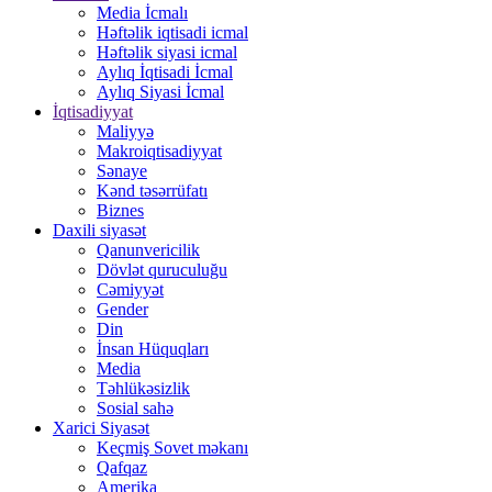
Media İcmalı
Həftəlik iqtisadi icmal
Həftəlik siyasi icmal
Aylıq İqtisadi İcmal
Aylıq Siyasi İcmal
İqtisadiyyat
Maliyyə
Makroiqtisadiyyat
Sənaye
Kənd təsərrüfatı
Biznes
Daxili siyasət
Qanunvericilik
Dövlət quruculuğu
Cəmiyyət
Gender
Din
İnsan Hüquqları
Media
Təhlükəsizlik
Sosial sahə
Xarici Siyasət
Keçmiş Sovet məkanı
Qafqaz
Amerika