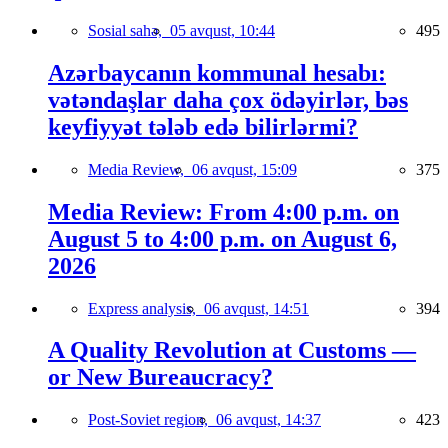
Sosial sahə,
05 avqust, 10:44
495
Azərbaycanın kommunal hesabı:
vətəndaşlar daha çox ödəyirlər, bəs
keyfiyyət tələb edə bilirlərmi?
Media Review,
06 avqust, 15:09
375
Media Review: From 4:00 p.m. on
August 5 to 4:00 p.m. on August 6,
2026
Express analysis,
06 avqust, 14:51
394
A Quality Revolution at Customs —
or New Bureaucracy?
Post-Soviet region,
06 avqust, 14:37
423