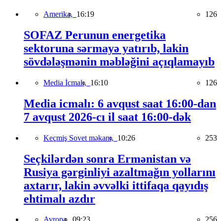
Amerika,
16:19
126
SOFAZ Perunun energetika
sektoruna sərmayə yatırıb, lakin
sövdələşmənin məbləğini açıqlamayıb
Media İcmalı,
16:10
126
Media icmalı: 6 avqust saat 16:00-dan
7 avqust 2026-cı il saat 16:00-dək
Keçmiş Sovet məkanı,
10:26
253
Seçkilərdən sonra Ermənistan və
Rusiya gərginliyi azaltmağın yollarını
axtarır, lakin əvvəlki ittifaqa qayıdış
ehtimalı azdır
Avropa,
09:23
256