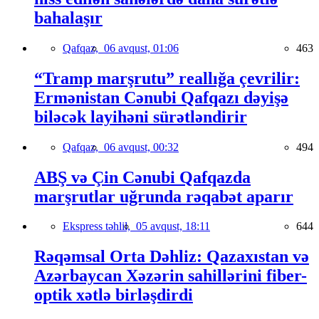
bahalaşır
Qafqaz,
06 avqust, 01:06
463
“Tramp marşrutu” reallığa çevrilir:
Ermənistan Cənubi Qafqazı dəyişə
biləcək layihəni sürətləndirir
Qafqaz,
06 avqust, 00:32
494
ABŞ və Çin Cənubi Qafqazda
marşrutlar uğrunda rəqabət aparır
Ekspress təhlil,
05 avqust, 18:11
644
Rəqəmsal Orta Dəhliz: Qazaxıstan və
Azərbaycan Xəzərin sahillərini fiber-
optik xətlə birləşdirdi