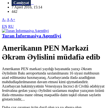
Cəmiyyət
7 Aprel 2016, 15:14
442
A-
A
A+
EN
RU
Turan İnformasiya Agentliyi
Amerikanın PEN Mərkəzi
Əkrəm Əylislini müdafiə edib
Amerikanın PEN mərkəzi yaydığı bəyanatda yazıçı Əkrəm
Əylislinin Bakı aeroportunda saxlanılmasını 16 siyasi məhbusun
azad edilməsinə baxmayaraq, Azərbaycanda ifadə azadlığının
məhdudlaşdırılmasının davam etməsi kimi qiymətləndirir.
Azərbaycan hakimiyyətinin Venesiyaya Incroci di Civiltà ədəbiyyat
festivalına gedən yazıçı Əylislini saxlaması məşhur yazıçının özünü
ifadə etməsinə mane olmaq məqsədilə daim təşkil olunan səylərin
göstəricisidir,...
Daha çox oxumaq üçün daxil olun və ya abunə olun