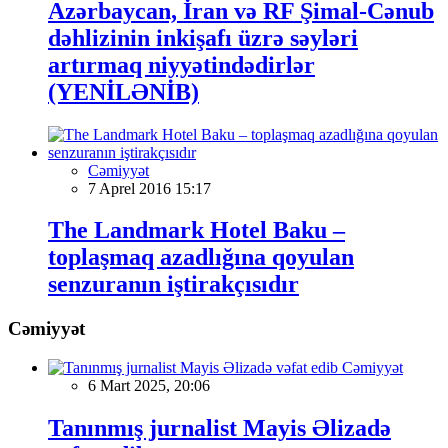
Azərbaycan, İran və RF Şimal-Cənub
dəhlizinin inkişafı üzrə səyləri
artırmaq niyyətindədirlər
(YENİLƏNİB)
Cəmiyyət
7 Aprel 2016 15:17
The Landmark Hotel Baku –
toplaşmaq azadlığına qoyulan
senzuranın iştirakçısıdır
Cəmiyyət
Cəmiyyət
6 Mart 2025, 20:06
Tanınmış jurnalist Mayis Əlizadə