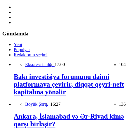
Gündəmdə
Yeni
Populyar
Redaktorun seçimi
Ekspress təhlil,
17:00
104
Bakı investisiya forumunu daimi
platformaya çevirir, diqqət qeyri-neft
kapitalına yönəlir
Böyük Şərq,
16:27
136
Ankara, İslamabad və Ər-Riyad kimə
qarşı birləşir?