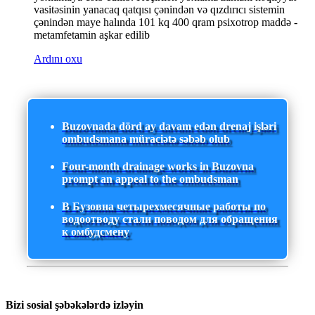
vasitəsinin yanacaq qatqısı çənindən və qızdırıcı sistemin
çənindən maye halında 101 kq 400 qram psixotrop maddə -
metamfetamin aşkar edilib
Ardını oxu
Buzovnada dörd ay davam edən drenaj işləri
ombudsmana müraciətə səbəb olub
Four-month drainage works in Buzovna
prompt an appeal to the ombudsman
В Бузовна четырехмесячные работы по
водоотводу стали поводом для обращения
к омбудсмену
Bizi sosial şəbəkələrdə izləyin