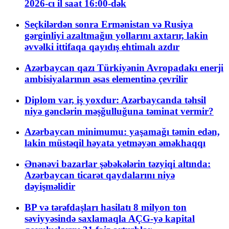
2026-cı il saat 16:00-dək
Seçkilərdən sonra Ermənistan və Rusiya
gərginliyi azaltmağın yollarını axtarır, lakin
əvvəlki ittifaqa qayıdış ehtimalı azdır
Azərbaycan qazı Türkiyənin Avropadakı enerji
ambisiyalarının əsas elementinə çevrilir
Diplom var, iş yoxdur: Azərbaycanda təhsil
niyə gənclərin məşğulluğuna təminat vermir?
Azərbaycan minimumu: yaşamağı təmin edən,
lakin müstəqil həyata yetməyən əməkhaqqı
Ənənəvi bazarlar şəbəkələrin təzyiqi altında:
Azərbaycan ticarət qaydalarını niyə
dəyişməlidir
BP və tərəfdaşları hasilatı 8 milyon ton
səviyyəsində saxlamaqla AÇG-yə kapital