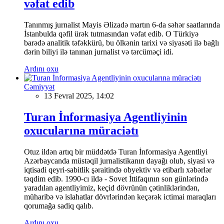
vəfat edib
Tanınmış jurnalist Mayis Əlizadə martın 6-da səhər saatlarında
İstanbulda qəfil ürək tutmasından vəfat edib. O Türkiyə
barədə analitik təfəkkürü, bu ölkənin tarixi və siyasəti ilə bağlı
dərin biliyi ilə tanınan jurnalist və tərcüməçi idi.
Ardını oxu
Cəmiyyət
13 Fevral 2025, 14:02
Turan İnformasiya Agentliyinin
oxucularına müraciətı
Otuz ildən artıq bir müddətdə Turan İnformasiya Agentliyi
Azərbaycanda müstəqil jurnalistikanın dayağı olub, siyasi və
iqtisadi qeyri-sabitlik şəraitində obyektiv və etibarlı xəbərlər
təqdim edib. 1990-cı ildə - Sovet İttifaqının son günlərində
yaradılan agentliyimiz, keçid dövrünün çətinliklərindən,
müharibə və islahatlar dövrlərindən keçərək ictimai maraqları
qorumağa sadiq qalıb.
Ardını oxu