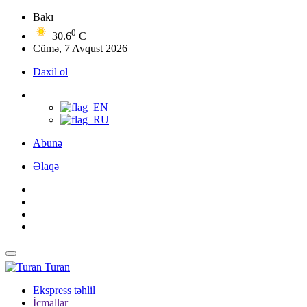
Bakı
0
30.6
C
Cümə, 7 Avqust 2026
Daxil ol
Abunə
Əlaqə
Turan
Ekspress təhlil
İcmallar