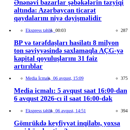
Ənənəvi bazarlar şəbəkələrin təzyiqi
altında: Azərbaycan ticarət
qaydalarını niyə dəyişməlidir
Ekspress təhlil,
00:03
287
BP və tərəfdaşları hasilatı 8 milyon
ton səviyyəsində saxlamaqla AÇG-yə
kapital qoyuluşlarını 31 faiz
artırıblar
Media İcmalı,
06 avqust, 15:09
375
Media icmalı: 5 avqust saat 16:00-dan
6 avqust 2026-cı il saat 16:00-dək
Ekspress təhlil,
06 avqust, 14:51
394
Gömrükdə keyfiyyət inqilabı, yoxsa