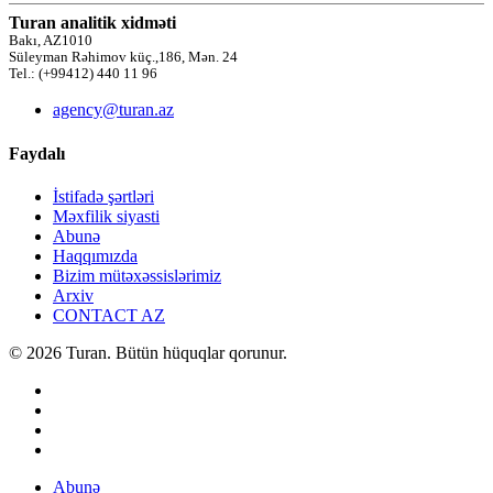
Turan analitik xidməti
Bakı, AZ1010
Süleyman Rəhimov küç.,186, Mən. 24
Tel.: (+99412) 440 11 96
agency@turan.az
Faydalı
İstifadə şərtləri
Məxfilik siyasti
Abunə
Haqqımızda
Bizim mütəxəssislərimiz
Arxiv
CONTACT AZ
© 2026 Turan. Bütün hüquqlar qorunur.
Abunə