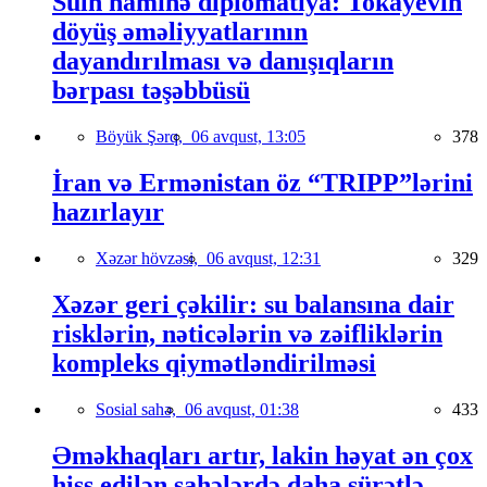
Sülh naminə diplomatiya: Tokayevin
döyüş əməliyyatlarının
dayandırılması və danışıqların
bərpası təşəbbüsü
Böyük Şərq,
06 avqust, 13:05
378
İran və Ermənistan öz “TRIPP”lərini
hazırlayır
Xəzər hövzəsi,
06 avqust, 12:31
329
Xəzər geri çəkilir: su balansına dair
risklərin, nəticələrin və zəifliklərin
kompleks qiymətləndirilməsi
Sosial sahə,
06 avqust, 01:38
433
Əməkhaqları artır, lakin həyat ən çox
hiss edilən sahələrdə daha sürətlə