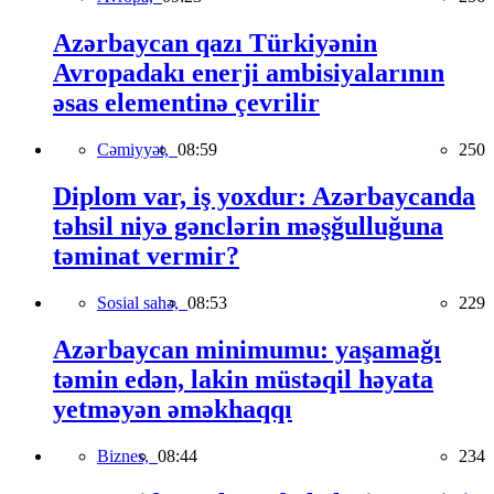
Azərbaycan qazı Türkiyənin
Avropadakı enerji ambisiyalarının
əsas elementinə çevrilir
Cəmiyyət,
08:59
250
Diplom var, iş yoxdur: Azərbaycanda
təhsil niyə gənclərin məşğulluğuna
təminat vermir?
Sosial sahə,
08:53
229
Azərbaycan minimumu: yaşamağı
təmin edən, lakin müstəqil həyata
yetməyən əməkhaqqı
Biznes,
08:44
234