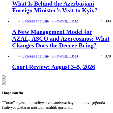
What Is Behind the Azerbaijani
Foreign Minister’s Visit to Kyiv?
Express analysis,
06 avqust, 14:32
394
A New Management Model for
AZAL, ASCO and Azercosmos: What
Changes Does the Decree Bring?
Express analysis,
06 avqust, 13:43
370
Court Review: August 3–5, 2026
Haqqımızda
“Turan” siyasət, iqtisadiyyat və cəmiyyət həyatının qovuşuğunda
fəaliyyət göstərən müstəqil analitik qurumdur.