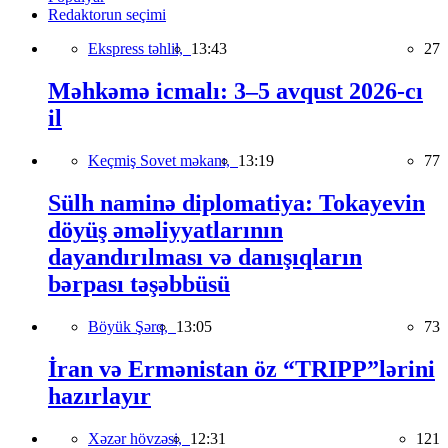
Redaktorun seçimi
Ekspress təhlil,
13:43
27
Məhkəmə icmalı: 3–5 avqust 2026-cı
il
Keçmiş Sovet məkanı,
13:19
77
Sülh naminə diplomatiya: Tokayevin
döyüş əməliyyatlarının
dayandırılması və danışıqların
bərpası təşəbbüsü
Böyük Şərq,
13:05
73
İran və Ermənistan öz “TRIPP”lərini
hazırlayır
Xəzər hövzəsi,
12:31
121