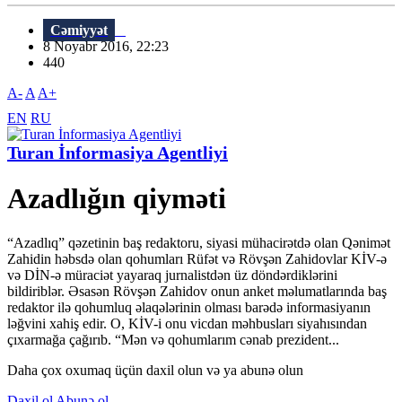
Cəmiyyət
8 Noyabr 2016, 22:23
440
A-
A
A+
EN
RU
Turan İnformasiya Agentliyi
Azadlığın qiyməti
“Azadlıq” qəzetinin baş redaktoru, siyasi mühacirətdə olan Qənimət
Zahidin həbsdə olan qohumları Rüfət və Rövşən Zahidovlar KİV-ə
və DİN-ə müraciət yayaraq jurnalistdən üz döndərdiklərini
bildiriblər. Əsasən Rövşən Zahidov onun anket məlumatlarında baş
redaktor ilə qohumluq əlaqələrinin olması barədə informasiyanın
ləğvini xahiş edir. O, KİV-i onu vicdan məhbusları siyahısından
çıxarmağa çağırıb. “Mən və qohumlarım cənab prezident...
Daha çox oxumaq üçün daxil olun və ya abunə olun
Daxil ol
Abunə ol