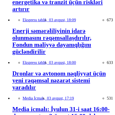
energetika və tranzit üçün riskləri
artırır
Ekspress təhlil,
03 avqust, 18:09
673
Enerji səmərəliliyinin idarə
olunmasını rəqəmsallaşdırılır,
Fondun maliyyə dayanıqlığını
gücləndirilir
Ekspress təhlil,
03 avqust, 18:00
633
Dronlar və avtonom nəqliyyat üçün
yeni rəqəmsal nəzarət sistemi
yaradılır
Media İcmalı,
03 avqust, 17:19
531
Media icmalı: İyulun 31-i saat 16:00-