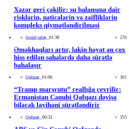
Xəzər geri çəkilir: su balansına dair
risklərin, nəticələrin və zəifliklərin
kompleks qiymətləndirilməsi
Sosial sahə,
01:38
276
Əməkhaqları artır, lakin həyat ən çox
hiss edilən sahələrdə daha sürətlə
bahalaşır
Qafqaz,
01:06
301
“Tramp marşrutu” reallığa çevrilir:
Ermənistan Cənubi Qafqazı dəyişə
biləcək layihəni sürətləndirir
Qafqaz,
00:32
355