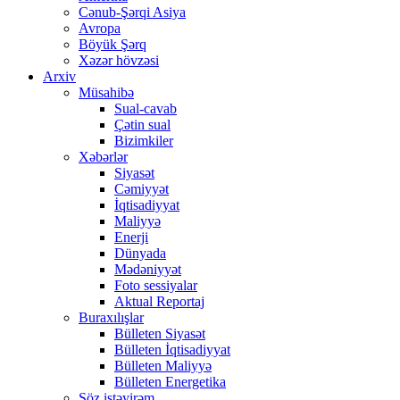
Cənub-Şərqi Asiya
Avropa
Böyük Şərq
Xəzər hövzəsi
Arxiv
Müsahibə
Sual-cavab
Çətin sual
Bizimkiler
Xəbərlər
Siyasət
Cəmiyyət
İqtisadiyyat
Maliyyə
Enerji
Dünyada
Mədəniyyət
Foto sessiyalar
Aktual Reportaj
Buraxılışlar
Bülleten Siyasət
Bülleten İqtisadiyyat
Bülleten Maliyyə
Bülleten Energetika
Söz istəyirəm