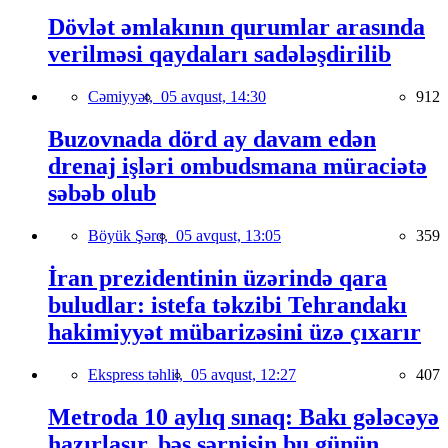
Dövlət əmlakının qurumlar arasında
verilməsi qaydaları sadələşdirilib
Cəmiyyət,
05 avqust, 14:30
912
Buzovnada dörd ay davam edən
drenaj işləri ombudsmana müraciətə
səbəb olub
Böyük Şərq,
05 avqust, 13:05
359
İran prezidentinin üzərində qara
buludlar: istefa təkzibi Tehrandakı
hakimiyyət mübarizəsini üzə çıxarır
Ekspress təhlil,
05 avqust, 12:27
407
Metroda 10 aylıq sınaq: Bakı gələcəyə
hazırlaşır, bəs sərnişin bu günün