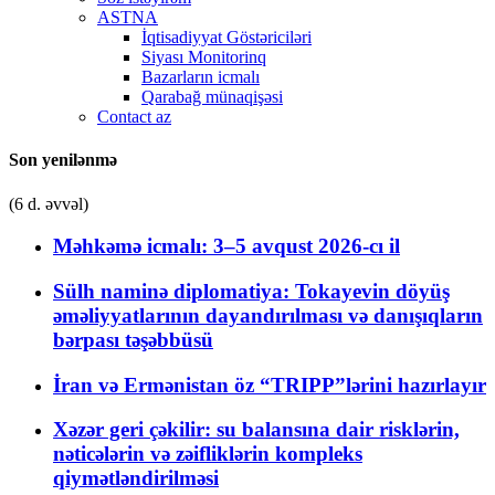
ASTNA
İqtisadiyyat Göstəriciləri
Siyası Monitorinq
Bazarların icmalı
Qarabağ münaqişəsi
Contact az
Son yenilənmə
(6 d. əvvəl)
Məhkəmə icmalı: 3–5 avqust 2026-cı il
Sülh naminə diplomatiya: Tokayevin döyüş
əməliyyatlarının dayandırılması və danışıqların
bərpası təşəbbüsü
İran və Ermənistan öz “TRIPP”lərini hazırlayır
Xəzər geri çəkilir: su balansına dair risklərin,
nəticələrin və zəifliklərin kompleks
qiymətləndirilməsi