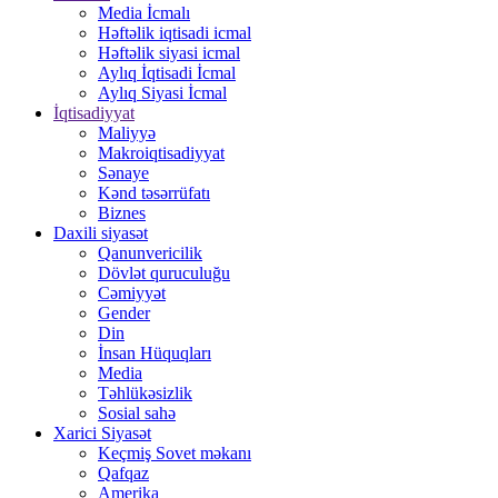
Media İcmalı
Həftəlik iqtisadi icmal
Həftəlik siyasi icmal
Aylıq İqtisadi İcmal
Aylıq Siyasi İcmal
İqtisadiyyat
Maliyyə
Makroiqtisadiyyat
Sənaye
Kənd təsərrüfatı
Biznes
Daxili siyasət
Qanunvericilik
Dövlət quruculuğu
Cəmiyyət
Gender
Din
İnsan Hüquqları
Media
Təhlükəsizlik
Sosial sahə
Xarici Siyasət
Keçmiş Sovet məkanı
Qafqaz
Amerika