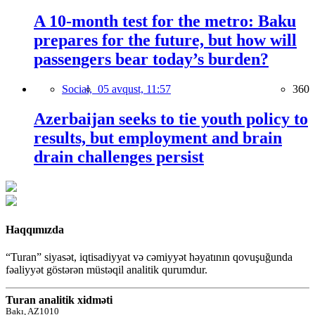
A 10-month test for the metro: Baku
prepares for the future, but how will
passengers bear today’s burden?
Social,
05 avqust, 11:57
360
Azerbaijan seeks to tie youth policy to
results, but employment and brain
drain challenges persist
Haqqımızda
“Turan” siyasət, iqtisadiyyat və cəmiyyət həyatının qovuşuğunda
fəaliyyət göstərən müstəqil analitik qurumdur.
Turan analitik xidməti
Bakı, AZ1010