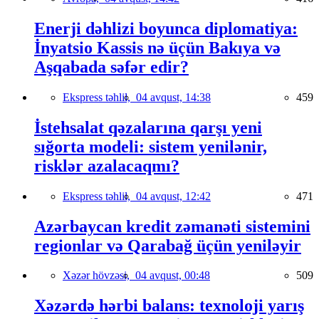
Enerji dəhlizi boyunca diplomatiya:
İnyatsio Kassis nə üçün Bakıya və
Aşqabada səfər edir?
Ekspress təhlil,
04 avqust, 14:38
459
İstehsalat qəzalarına qarşı yeni
sığorta modeli: sistem yenilənir,
risklər azalacaqmı?
Ekspress təhlil,
04 avqust, 12:42
471
Azərbaycan kredit zəmanəti sistemini
regionlar və Qarabağ üçün yeniləyir
Xəzər hövzəsi,
04 avqust, 00:48
509
Xəzərdə hərbi balans: texnoloji yarış