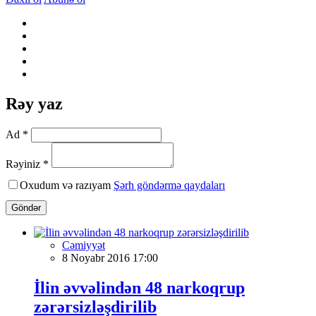
Rəy yaz
Ad *
Rəyiniz *
Oxudum və razıyam
Şərh göndərmə qaydaları
Göndər
Cəmiyyət
8 Noyabr 2016 17:00
İlin əvvəlindən 48 narkoqrup
zərərsizləşdirilib