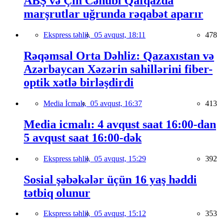
ABŞ və Çin Cənubi Qafqazda
marşrutlar uğrunda rəqabət aparır
Ekspress təhlil,
05 avqust, 18:11
478
Rəqəmsal Orta Dəhliz: Qazaxıstan və
Azərbaycan Xəzərin sahillərini fiber-
optik xətlə birləşdirdi
Media İcmalı,
05 avqust, 16:37
413
Media icmalı: 4 avqust saat 16:00-dan
5 avqust saat 16:00-dək
Ekspress təhlil,
05 avqust, 15:29
392
Sosial şəbəkələr üçün 16 yaş həddi
tətbiq olunur
Ekspress təhlil,
05 avqust, 15:12
353