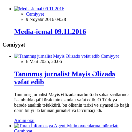
Cəmiyyət
9 Noyabr 2016 09:28
Media-icmal 09.11.2016
Cəmiyyət
Cəmiyyət
6 Mart 2025, 20:06
Tanınmış jurnalist Mayis Əlizadə
vəfat edib
Tanınmış jurnalist Mayis Əlizadə martın 6-da səhər saatlarında
İstanbulda qəfil ürək tutmasından vəfat edib. O Türkiyə
barədə analitik təfəkkürü, bu ölkənin tarixi və siyasəti ilə bağlı
dərin biliyi ilə tanınan jurnalist və tərcüməçi idi.
Ardını oxu
Cəmiyyət