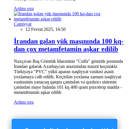
Ardını oxu
Cəmiyyət
12 Fevral 2025, 16:50
İrandan gələn yük maşınında 100 kq-
dan çox metamfetamin aşkar edilib
Naxçıvan Baş Gömrük İdarəsinin "Culfa" gömrük postunda
İrandan gələrək Azərbaycan ərazisindən tranzit keçməklə
Türkiyəyə "PVC" yükü aparan nəqliyyat vasitəsi əsaslı
yoxlamaya cəlb edilib. Keçirilən yoxlama zamanı nəqliyyat
vasitəsinin yanacaq qatqısı çənindən və qızdırıcı sistemin
çənindən maye halında 101 kq 400 qram psixotrop maddə -
metamfetamin aşkar edilib
Ardını oxu