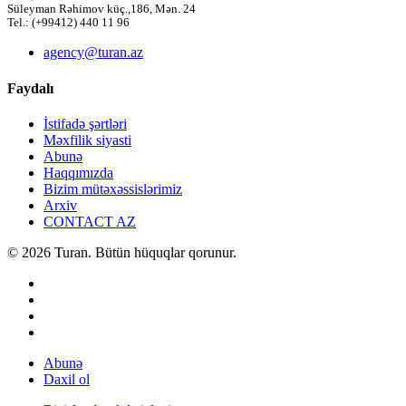
Süleyman Rəhimov küç.,186, Mən. 24
Tel.: (+99412) 440 11 96
agency@turan.az
Faydalı
İstifadə şərtləri
Məxfilik siyasti
Abunə
Haqqımızda
Bizim mütəxəssislərimiz
Arxiv
CONTACT AZ
© 2026 Turan. Bütün hüquqlar qorunur.
Abunə
Daxil ol