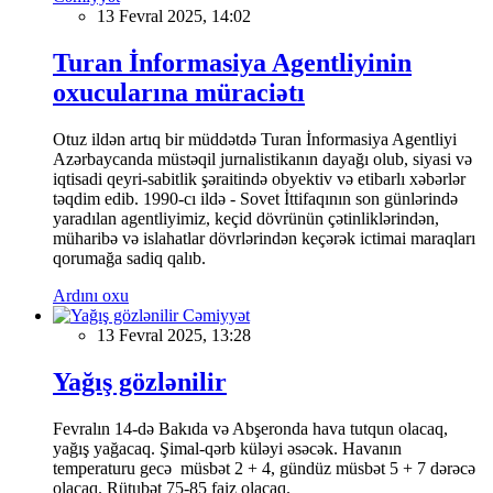
13 Fevral 2025, 14:02
Turan İnformasiya Agentliyinin
oxucularına müraciətı
Otuz ildən artıq bir müddətdə Turan İnformasiya Agentliyi
Azərbaycanda müstəqil jurnalistikanın dayağı olub, siyasi və
iqtisadi qeyri-sabitlik şəraitində obyektiv və etibarlı xəbərlər
təqdim edib. 1990-cı ildə - Sovet İttifaqının son günlərində
yaradılan agentliyimiz, keçid dövrünün çətinliklərindən,
müharibə və islahatlar dövrlərindən keçərək ictimai maraqları
qorumağa sadiq qalıb.
Ardını oxu
Cəmiyyət
13 Fevral 2025, 13:28
Yağış gözlənilir
Fevralın 14-də Bakıda və Abşeronda hava tutqun olacaq,
yağış yağacaq. Şimal-qərb küləyi əsəcək. Havanın
temperaturu gecə müsbət 2 + 4, gündüz müsbət 5 + 7 dərəcə
olacaq. Rütubət 75-85 faiz olacaq.