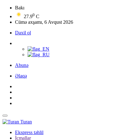
Bakı
0
27.9
C
Cümə axşamı, 6 Avqust 2026
Daxil ol
Abunə
Əlaqə
Turan
Ekspress təhlil
İcmallar