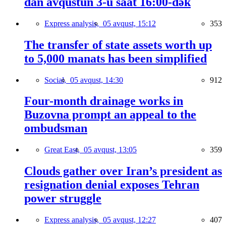
dan avqustun 3-ü saat 16:00-dək
Express analysis,
05 avqust, 15:12
353
The transfer of state assets worth up
to 5,000 manats has been simplified
Social,
05 avqust, 14:30
912
Four-month drainage works in
Buzovna prompt an appeal to the
ombudsman
Great East,
05 avqust, 13:05
359
Clouds gather over Iran’s president as
resignation denial exposes Tehran
power struggle
Express analysis,
05 avqust, 12:27
407