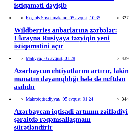
istiqaməti dəyişib
Keçmiş Sovet məkanı,
05 avqust, 10:35
327
Wildberries anbarlarına zərbələr:
Ukrayna Rusiyaya təzyiqin yeni
istiqamətini açır
Maliyyə,
05 avqust, 01:28
439
Azərbaycan ehtiyatlarını artırır, lakin
manatın dayanıqlılığı hələ də neftdən
asılıdır
Makroiqtisadiyyat,
05 avqust, 01:24
344
Azərbaycan iqtisadi artımın zəiflədiyi
şəraitdə rəqəmsallaşmanı
sürətləndirir