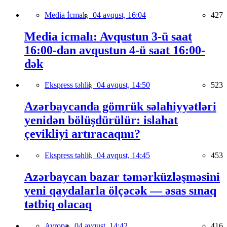
Media İcmalı,
04 avqust, 16:04
427
Media icmalı: Avqustun 3-ü saat
16:00-dan avqustun 4-ü saat 16:00-
dək
Ekspress təhlil,
04 avqust, 14:50
523
Azərbaycanda gömrük səlahiyyətləri
yenidən bölüşdürülür: islahat
çevikliyi artıracaqmı?
Ekspress təhlil,
04 avqust, 14:45
453
Azərbaycan bazar təmərküzləşməsini
yeni qaydalarla ölçəcək — əsas sınaq
tətbiq olacaq
Avropa,
04 avqust, 14:42
416