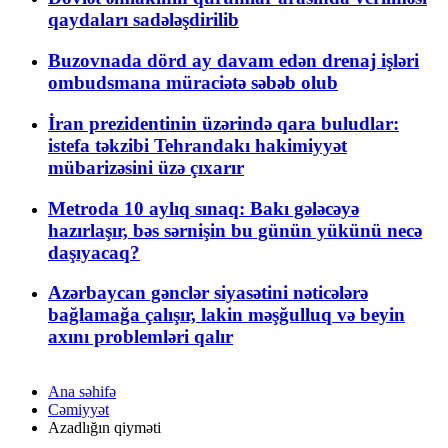
qaydaları sadələşdirilib
Buzovnada dörd ay davam edən drenaj işləri
ombudsmana müraciətə səbəb olub
İran prezidentinin üzərində qara buludlar:
istefa təkzibi Tehrandakı hakimiyyət
mübarizəsini üzə çıxarır
Metroda 10 aylıq sınaq: Bakı gələcəyə
hazırlaşır, bəs sərnişin bu günün yükünü necə
daşıyacaq?
Azərbaycan gənclər siyasətini nəticələrə
bağlamağa çalışır, lakin məşğulluq və beyin
axını problemləri qalır
Ana səhifə
Cəmiyyət
Azadlığın qiyməti