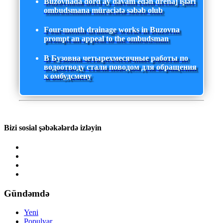
Buzovnada dörd ay davam edən drenaj işləri
ombudsmana müraciətə səbəb olub
Four-month drainage works in Buzovna
prompt an appeal to the ombudsman
В Бузовна четырехмесячные работы по
водоотводу стали поводом для обращения
к омбудсмену
Bizi sosial şəbəkələrdə izləyin
Gündəmdə
Yeni
Populyar