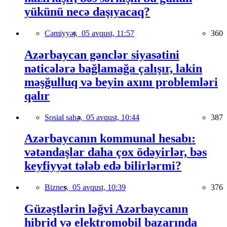
yükünü necə daşıyacaq?
Cəmiyyət,
05 avqust, 11:57
360
Azərbaycan gənclər siyasətini
nəticələrə bağlamağa çalışır, lakin
məşğulluq və beyin axını problemləri
qalır
Sosial sahə,
05 avqust, 10:44
387
Azərbaycanın kommunal hesabı:
vətəndaşlar daha çox ödəyirlər, bəs
keyfiyyət tələb edə bilirlərmi?
Biznes,
05 avqust, 10:39
376
Güzəştlərin ləğvi Azərbaycanın
hibrid və elektromobil bazarında