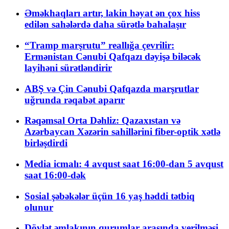
Əməkhaqları artır, lakin həyat ən çox hiss
edilən sahələrdə daha sürətlə bahalaşır
“Tramp marşrutu” reallığa çevrilir:
Ermənistan Cənubi Qafqazı dəyişə biləcək
layihəni sürətləndirir
ABŞ və Çin Cənubi Qafqazda marşrutlar
uğrunda rəqabət aparır
Rəqəmsal Orta Dəhliz: Qazaxıstan və
Azərbaycan Xəzərin sahillərini fiber-optik xətlə
birləşdirdi
Media icmalı: 4 avqust saat 16:00-dan 5 avqust
saat 16:00-dək
Sosial şəbəkələr üçün 16 yaş həddi tətbiq
olunur
Dövlət əmlakının qurumlar arasında verilməsi