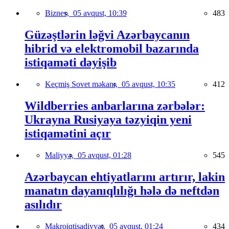
Biznes,
05 avqust, 10:39
483
Güzəştlərin ləğvi Azərbaycanın
hibrid və elektromobil bazarında
istiqaməti dəyişib
Keçmiş Sovet məkanı,
05 avqust, 10:35
412
Wildberries anbarlarına zərbələr:
Ukrayna Rusiyaya təzyiqin yeni
istiqamətini açır
Maliyyə,
05 avqust, 01:28
545
Azərbaycan ehtiyatlarını artırır, lakin
manatın dayanıqlılığı hələ də neftdən
asılıdır
Makroiqtisadiyyat,
05 avqust, 01:24
434