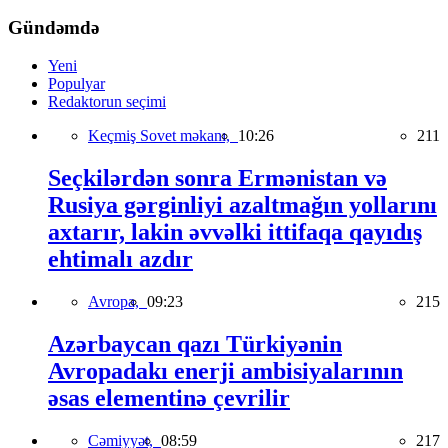
Gündəmdə
Yeni
Populyar
Redaktorun seçimi
Keçmiş Sovet məkanı,
10:26
211
Seçkilərdən sonra Ermənistan və
Rusiya gərginliyi azaltmağın yollarını
axtarır, lakin əvvəlki ittifaqa qayıdış
ehtimalı azdır
Avropa,
09:23
215
Azərbaycan qazı Türkiyənin
Avropadakı enerji ambisiyalarının
əsas elementinə çevrilir
Cəmiyyət,
08:59
217