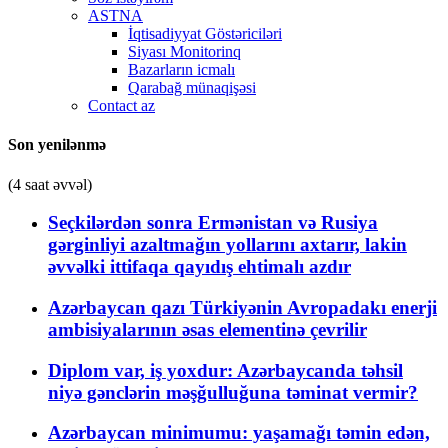
ASTNA
İqtisadiyyat Göstəriciləri
Siyası Monitorinq
Bazarların icmalı
Qarabağ münaqişəsi
Contact az
Son yenilənmə
(4 saat əvvəl)
Seçkilərdən sonra Ermənistan və Rusiya
gərginliyi azaltmağın yollarını axtarır, lakin
əvvəlki ittifaqa qayıdış ehtimalı azdır
Azərbaycan qazı Türkiyənin Avropadakı enerji
ambisiyalarının əsas elementinə çevrilir
Diplom var, iş yoxdur: Azərbaycanda təhsil
niyə gənclərin məşğulluğuna təminat vermir?
Azərbaycan minimumu: yaşamağı təmin edən,