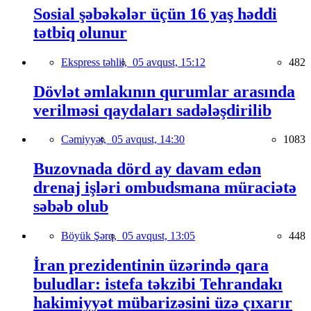
Sosial şəbəkələr üçün 16 yaş həddi
tətbiq olunur
Ekspress təhlil,
05 avqust, 15:12
482
Dövlət əmlakının qurumlar arasında
verilməsi qaydaları sadələşdirilib
Cəmiyyət,
05 avqust, 14:30
1083
Buzovnada dörd ay davam edən
drenaj işləri ombudsmana müraciətə
səbəb olub
Böyük Şərq,
05 avqust, 13:05
448
İran prezidentinin üzərində qara
buludlar: istefa təkzibi Tehrandakı
hakimiyyət mübarizəsini üzə çıxarır