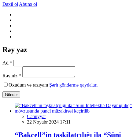
Daxil ol
Abunə ol
Rəy yaz
Ad *
Rəyiniz *
Oxudum və razıyam
Şərh göndərmə qaydaları
Göndər
Cəmiyyət
22 Noyabr 2024 17:11
“Bakcell”in təşkilatçılığı ilə “Süni