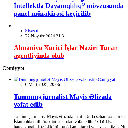
İntellektlə Dayanıqlılıq” mövzusunda
panel müzakirəsi keçirilib
Siyasət
22 Noyabr 2024 21:31
Almaniya Xarici İşlər Naziri Turan
agentliyində olub
Cəmiyyət
Cəmiyyət
6 Mart 2025, 20:06
Tanınmış jurnalist Mayis Əlizadə
vəfat edib
Tanınmış jurnalist Mayis Əlizadə martın 6-da səhər saatlarında
İstanbulda qəfil ürək tutmasından vəfat edib. O Türkiyə
barədə analitik təfəkkürü, bu ölkənin tarixi və siyasəti ilə bağlı