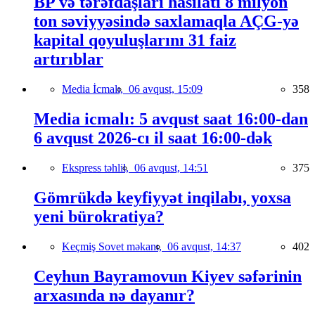
BP və tərəfdaşları hasilatı 8 milyon
ton səviyyəsində saxlamaqla AÇG-yə
kapital qoyuluşlarını 31 faiz
artırıblar
Media İcmalı,
06 avqust, 15:09
358
Media icmalı: 5 avqust saat 16:00-dan
6 avqust 2026-cı il saat 16:00-dək
Ekspress təhlil,
06 avqust, 14:51
375
Gömrükdə keyfiyyət inqilabı, yoxsa
yeni bürokratiya?
Keçmiş Sovet məkanı,
06 avqust, 14:37
402
Ceyhun Bayramovun Kiyev səfərinin
arxasında nə dayanır?