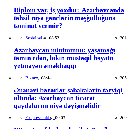
Diplom var, iş yoxdur: Azərbaycanda
təhsil niyə gənclərin məşğulluğuna
təminat vermir?
Sosial sahə,
08:53
201
Azərbaycan minimumu: yaşamağı
təmin edən, lakin müstəqil həyata
yetməyən əməkhaqqı
Biznes,
08:44
205
Ənənəvi bazarlar şəbəkələrin təzyiqi
altında: Azərbaycan ticarət
qaydalarını niyə dəyişməlidir
Ekspress təhlil,
00:03
269