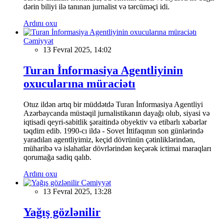
dərin biliyi ilə tanınan jurnalist və tərcüməçi idi.
Ardını oxu
Cəmiyyət
13 Fevral 2025, 14:02
Turan İnformasiya Agentliyinin
oxucularına müraciətı
Otuz ildən artıq bir müddətdə Turan İnformasiya Agentliyi
Azərbaycanda müstəqil jurnalistikanın dayağı olub, siyasi və
iqtisadi qeyri-sabitlik şəraitində obyektiv və etibarlı xəbərlər
təqdim edib. 1990-cı ildə - Sovet İttifaqının son günlərində
yaradılan agentliyimiz, keçid dövrünün çətinliklərindən,
müharibə və islahatlar dövrlərindən keçərək ictimai maraqları
qorumağa sadiq qalıb.
Ardını oxu
Cəmiyyət
13 Fevral 2025, 13:28
Yağış gözlənilir