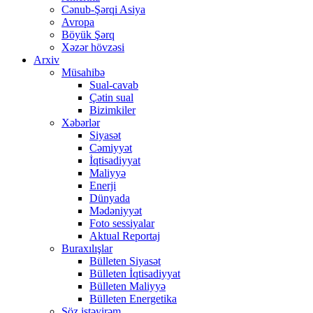
Cənub-Şərqi Asiya
Avropa
Böyük Şərq
Xəzər hövzəsi
Arxiv
Müsahibə
Sual-cavab
Çətin sual
Bizimkiler
Xəbərlər
Siyasət
Cəmiyyət
İqtisadiyyat
Maliyyə
Enerji
Dünyada
Mədəniyyət
Foto sessiyalar
Aktual Reportaj
Buraxılışlar
Bülleten Siyasət
Bülleten İqtisadiyyat
Bülleten Maliyyə
Bülleten Energetika
Söz istəyirəm