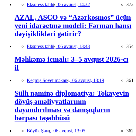
Ekspress təhlil,
06 avqust, 14:32
372
AZAL, ASCO və “Azərkosmos” üçün
yeni idarəetmə modeli: Fərman hansı
dəyişiklikləri gətirir?
Ekspress təhlil,
06 avqust, 13:43
354
Məhkəmə icmalı: 3–5 avqust 2026-cı
il
Keçmiş Sovet məkanı,
06 avqust, 13:19
361
Sülh naminə diplomatiya: Tokayevin
döyüş əməliyyatlarının
dayandırılması və danışıqların
bərpası təşəbbüsü
Böyük Şərq,
06 avqust, 13:05
362