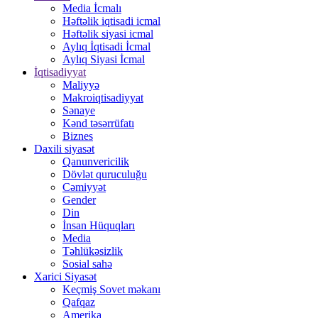
Media İcmalı
Həftəlik iqtisadi icmal
Həftəlik siyasi icmal
Aylıq İqtisadi İcmal
Aylıq Siyasi İcmal
İqtisadiyyat
Maliyyə
Makroiqtisadiyyat
Sənaye
Kənd təsərrüfatı
Biznes
Daxili siyasət
Qanunvericilik
Dövlət quruculuğu
Cəmiyyət
Gender
Din
İnsan Hüquqları
Media
Təhlükəsizlik
Sosial sahə
Xarici Siyasət
Keçmiş Sovet məkanı
Qafqaz
Amerika