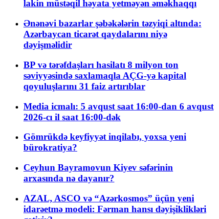
lakin müstəqil həyata yetməyən əməkhaqqı
Ənənəvi bazarlar şəbəkələrin təzyiqi altında:
Azərbaycan ticarət qaydalarını niyə
dəyişməlidir
BP və tərəfdaşları hasilatı 8 milyon ton
səviyyəsində saxlamaqla AÇG-yə kapital
qoyuluşlarını 31 faiz artırıblar
Media icmalı: 5 avqust saat 16:00-dan 6 avqust
2026-cı il saat 16:00-dək
Gömrükdə keyfiyyət inqilabı, yoxsa yeni
bürokratiya?
Ceyhun Bayramovun Kiyev səfərinin
arxasında nə dayanır?
AZAL, ASCO və “Azərkosmos” üçün yeni
idarəetmə modeli: Fərman hansı dəyişiklikləri