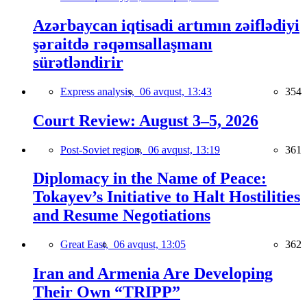
Azərbaycan iqtisadi artımın zəiflədiyi
şəraitdə rəqəmsallaşmanı
sürətləndirir
Express analysis,
06 avqust, 13:43
354
Court Review: August 3–5, 2026
Post-Soviet region,
06 avqust, 13:19
361
Diplomacy in the Name of Peace:
Tokayev’s Initiative to Halt Hostilities
and Resume Negotiations
Great East,
06 avqust, 13:05
362
Iran and Armenia Are Developing
Their Own “TRIPP”