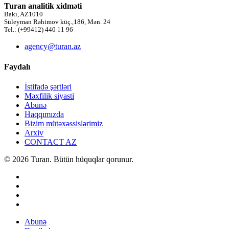
Turan analitik xidməti
Bakı, AZ1010
Süleyman Rəhimov küç.,186, Mən. 24
Tel.: (+99412) 440 11 96
agency@turan.az
Faydalı
İstifadə şərtləri
Məxfilik siyasti
Abunə
Haqqımızda
Bizim mütəxəssislərimiz
Arxiv
CONTACT AZ
© 2026 Turan. Bütün hüquqlar qorunur.
Abunə