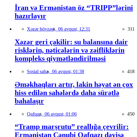
İran və Ermənistan öz “TRIPP”lərini
hazırlayır
Xəzər hövzəsi,
06 avqust, 12:31
311
Xəzər geri çəkilir: su balansına dair
risklərin, nəticələrin və zəifliklərin
kompleks qiymətləndirilməsi
Sosial sahə,
06 avqust, 01:38
418
Əməkhaqları artır, lakin həyat ən çox
hiss edilən sahələrdə daha sürətlə
bahalaşır
Qafqaz,
06 avqust, 01:06
450
“Tramp marşrutu” reallığa çevrilir:
Ermənistan Cənubi Qafqazı dəyişə