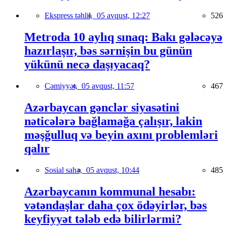
Ekspress təhlil,
05 avqust, 12:27
526
Metroda 10 aylıq sınaq: Bakı gələcəyə
hazırlaşır, bəs sərnişin bu günün
yükünü necə daşıyacaq?
Cəmiyyət,
05 avqust, 11:57
467
Azərbaycan gənclər siyasətini
nəticələrə bağlamağa çalışır, lakin
məşğulluq və beyin axını problemləri
qalır
Sosial sahə,
05 avqust, 10:44
485
Azərbaycanın kommunal hesabı:
vətəndaşlar daha çox ödəyirlər, bəs
keyfiyyət tələb edə bilirlərmi?