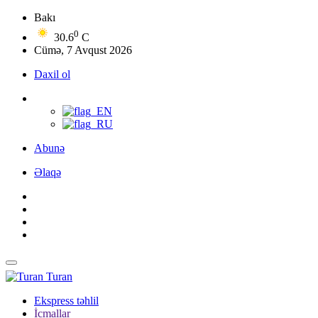
Bakı
0
30.6
C
Cümə, 7 Avqust 2026
Daxil ol
Abunə
Əlaqə
Turan
Ekspress təhlil
İcmallar