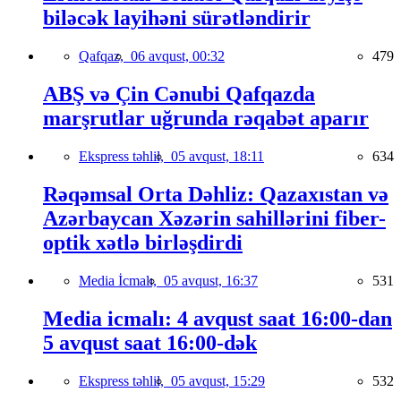
biləcək layihəni sürətləndirir
Qafqaz,
06 avqust, 00:32
479
ABŞ və Çin Cənubi Qafqazda
marşrutlar uğrunda rəqabət aparır
Ekspress təhlil,
05 avqust, 18:11
634
Rəqəmsal Orta Dəhliz: Qazaxıstan və
Azərbaycan Xəzərin sahillərini fiber-
optik xətlə birləşdirdi
Media İcmalı,
05 avqust, 16:37
531
Media icmalı: 4 avqust saat 16:00-dan
5 avqust saat 16:00-dək
Ekspress təhlil,
05 avqust, 15:29
532