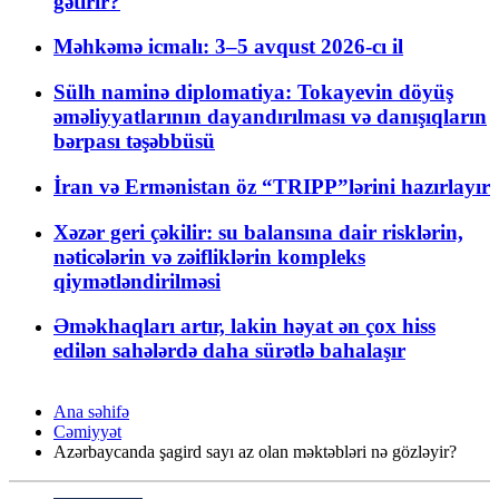
gətirir?
Məhkəmə icmalı: 3–5 avqust 2026-cı il
Sülh naminə diplomatiya: Tokayevin döyüş
əməliyyatlarının dayandırılması və danışıqların
bərpası təşəbbüsü
İran və Ermənistan öz “TRIPP”lərini hazırlayır
Xəzər geri çəkilir: su balansına dair risklərin,
nəticələrin və zəifliklərin kompleks
qiymətləndirilməsi
Əməkhaqları artır, lakin həyat ən çox hiss
edilən sahələrdə daha sürətlə bahalaşır
Ana səhifə
Cəmiyyət
Azərbaycanda şagird sayı az olan məktəbləri nə gözləyir?