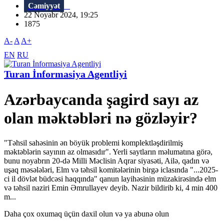
Cəmiyyət
22 Noyabr 2024, 19:25
1875
A-
A
A+
EN
RU
Turan İnformasiya Agentliyi
Azərbaycanda şagird sayı az
olan məktəbləri nə gözləyir?
"Təhsil sahəsinin ən böyük problemi komplektləşdirilmiş
məktəblərin sayının az olmasıdır". Yerli saytların məlumatına görə,
bunu noyabrın 20-də Milli Məclisin Aqrar siyasəti, Ailə, qadın və
uşaq məsələləri, Elm və təhsil komitələrinin birgə iclasında "...2025-
ci il dövlət büdcəsi haqqında" qanun layihəsinin müzakirəsində elm
və təhsil naziri Emin Əmrullayev deyib. Nazir bildirib ki, 4 min 400
m...
Daha çox oxumaq üçün daxil olun və ya abunə olun