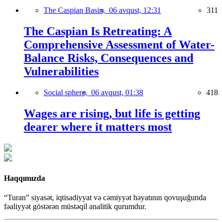
The Caspian Basin,
06 avqust, 12:31
311
The Caspian Is Retreating: A
Comprehensive Assessment of Water-
Balance Risks, Consequences and
Vulnerabilities
Social sphere,
06 avqust, 01:38
418
Wages are rising, but life is getting
dearer where it matters most
Haqqımızda
“Turan” siyasət, iqtisadiyyat və cəmiyyət həyatının qovuşuğunda
fəaliyyət göstərən müstəqil analitik qurumdur.