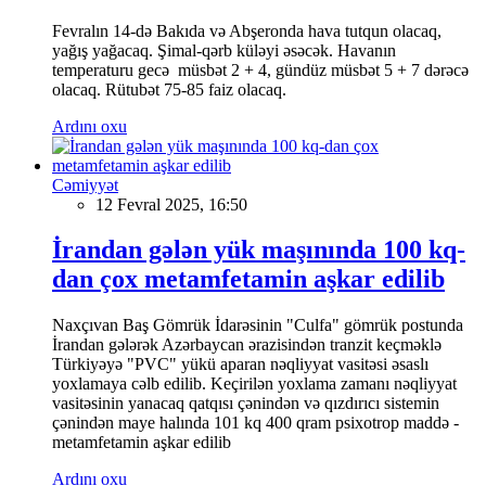
Fevralın 14-də Bakıda və Abşeronda hava tutqun olacaq,
yağış yağacaq. Şimal-qərb küləyi əsəcək. Havanın
temperaturu gecə müsbət 2 + 4, gündüz müsbət 5 + 7 dərəcə
olacaq. Rütubət 75-85 faiz olacaq.
Ardını oxu
Cəmiyyət
12 Fevral 2025, 16:50
İrandan gələn yük maşınında 100 kq-
dan çox metamfetamin aşkar edilib
Naxçıvan Baş Gömrük İdarəsinin "Culfa" gömrük postunda
İrandan gələrək Azərbaycan ərazisindən tranzit keçməklə
Türkiyəyə "PVC" yükü aparan nəqliyyat vasitəsi əsaslı
yoxlamaya cəlb edilib. Keçirilən yoxlama zamanı nəqliyyat
vasitəsinin yanacaq qatqısı çənindən və qızdırıcı sistemin
çənindən maye halında 101 kq 400 qram psixotrop maddə -
metamfetamin aşkar edilib
Ardını oxu