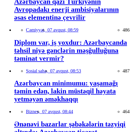
Azərbaycan qazı Türkiyənin
Avropadakı enerji ambisiyalarının
əsas elementinə çevrilir
Cəmiyyət,
07 avqust, 08:59
486
Diplom var, iş yoxdur: Azərbaycanda
təhsil niyə gənclərin məşğulluğuna
təminat vermir?
Sosial sahə,
07 avqust, 08:53
487
Azərbaycan minimumu: yaşamağı
təmin edən, lakin müstəqil həyata
yetməyən əməkhaqqı
Biznes,
07 avqust, 08:44
464
Ənənəvi bazarlar şəbəkələrin təzyiqi