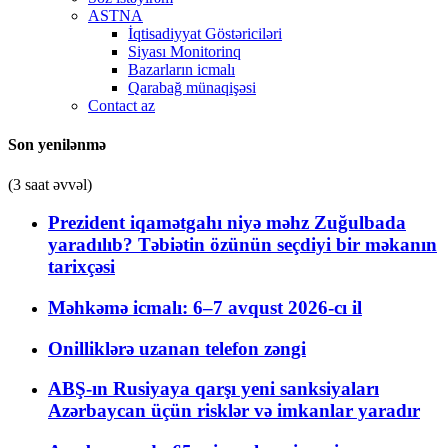
ASTNA
İqtisadiyyat Göstəriciləri
Siyası Monitorinq
Bazarların icmalı
Qarabağ münaqişəsi
Contact az
Son yenilənmə
(3 saat əvvəl)
Prezident iqamətgahı niyə məhz Zuğulbada
yaradılıb? Təbiətin özünün seçdiyi bir məkanın
tarixçəsi
Məhkəmə icmalı: 6–7 avqust 2026-cı il
Onilliklərə uzanan telefon zəngi
ABŞ-ın Rusiyaya qarşı yeni sanksiyaları
Azərbaycan üçün risklər və imkanlar yaradır