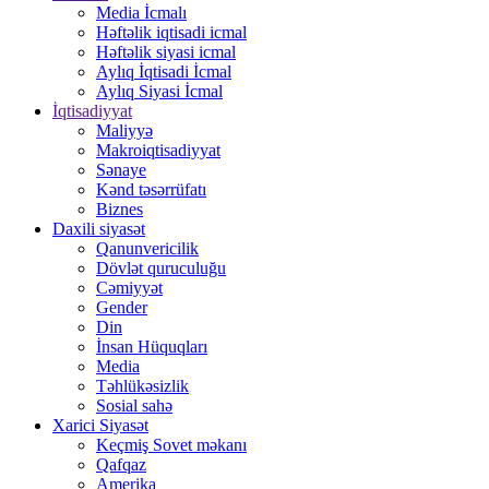
Media İcmalı
Həftəlik iqtisadi icmal
Həftəlik siyasi icmal
Aylıq İqtisadi İcmal
Aylıq Siyasi İcmal
İqtisadiyyat
Maliyyə
Makroiqtisadiyyat
Sənaye
Kənd təsərrüfatı
Biznes
Daxili siyasət
Qanunvericilik
Dövlət quruculuğu
Cəmiyyət
Gender
Din
İnsan Hüquqları
Media
Təhlükəsizlik
Sosial sahə
Xarici Siyasət
Keçmiş Sovet məkanı
Qafqaz
Amerika