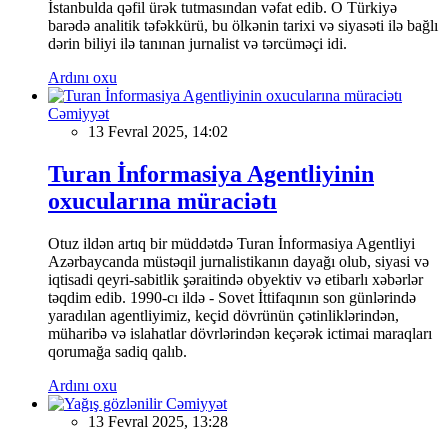
İstanbulda qəfil ürək tutmasından vəfat edib. O Türkiyə
barədə analitik təfəkkürü, bu ölkənin tarixi və siyasəti ilə bağlı
dərin biliyi ilə tanınan jurnalist və tərcüməçi idi.
Ardını oxu
Cəmiyyət
13 Fevral 2025, 14:02
Turan İnformasiya Agentliyinin
oxucularına müraciətı
Otuz ildən artıq bir müddətdə Turan İnformasiya Agentliyi
Azərbaycanda müstəqil jurnalistikanın dayağı olub, siyasi və
iqtisadi qeyri-sabitlik şəraitində obyektiv və etibarlı xəbərlər
təqdim edib. 1990-cı ildə - Sovet İttifaqının son günlərində
yaradılan agentliyimiz, keçid dövrünün çətinliklərindən,
müharibə və islahatlar dövrlərindən keçərək ictimai maraqları
qorumağa sadiq qalıb.
Ardını oxu
Cəmiyyət
13 Fevral 2025, 13:28