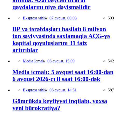
altında: Azərbaycan ticarət
qaydalarını niyə dəyişməlidir
Ekspress təhlil,
07 avqust, 00:03
593
BP və tərəfdaşları hasilatı 8 milyon
ton səviyyəsində saxlamaqla AÇG-yə
kapital qoyuluşlarını 31 faiz
artırıblar
Media İcmalı,
06 avqust, 15:09
542
Media icmalı: 5 avqust saat 16:00-dan
6 avqust 2026-cı il saat 16:00-dək
Ekspress təhlil,
06 avqust, 14:51
587
Gömrükdə keyfiyyət inqilabı, yoxsa
yeni bürokratiya?