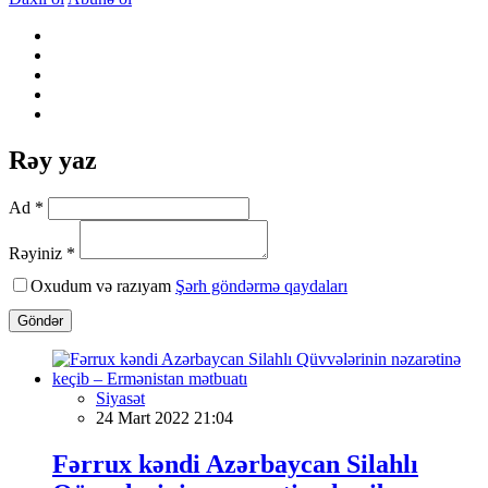
Rəy yaz
Ad *
Rəyiniz *
Oxudum və razıyam
Şərh göndərmə qaydaları
Göndər
Siyasət
24 Mart 2022 21:04
Fərrux kəndi Azərbaycan Silahlı