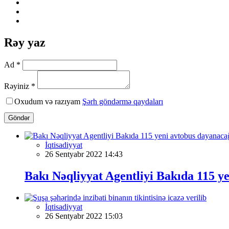
Rəy yaz
Ad *
Rəyiniz *
Oxudum və razıyam
Şərh göndərmə qaydaları
Göndər
İqtisadiyyat
26 Sentyabr 2022 14:43
Bakı Nəqliyyat Agentliyi Bakıda 115 y
İqtisadiyyat
26 Sentyabr 2022 15:03