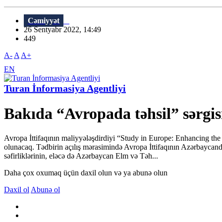
Cəmiyyət
26 Sentyabr 2022, 14:49
449
A-
A
A+
EN
Turan İnformasiya Agentliyi
Bakıda “Avropada təhsil” sərgisi
Avropa İttifaqının maliyyələşdirdiyi “Study in Europe: Enhancing the 
olunacaq. Tədbirin açılış mərasimində Avropa İttifaqının Azərbaycand
səfirliklərinin, eləcə də Azərbaycan Elm və Təh...
Daha çox oxumaq üçün daxil olun və ya abunə olun
Daxil ol
Abunə ol