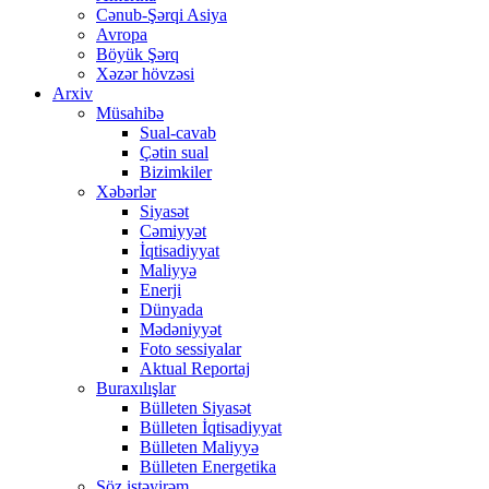
Cənub-Şərqi Asiya
Avropa
Böyük Şərq
Xəzər hövzəsi
Arxiv
Müsahibə
Sual-cavab
Çətin sual
Bizimkiler
Xəbərlər
Siyasət
Cəmiyyət
İqtisadiyyat
Maliyyə
Enerji
Dünyada
Mədəniyyət
Foto sessiyalar
Aktual Reportaj
Buraxılışlar
Bülleten Siyasət
Bülleten İqtisadiyyat
Bülleten Maliyyə
Bülleten Energetika
Söz istəyirəm