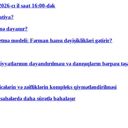
026-cı il saat 16:00-dək
atiya?
nə dayanır?
ə modeli: Fərman hansı dəyişiklikləri gətirir?
yyatlarının dayandırılması və danışıqların bərpası tə
ticələrin və zəifliklərin kompleks qiymətləndirilməsi
 sahələrdə daha sürətlə bahalaşır