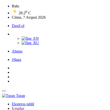
Bakı
0
28.2
C
Cümə, 7 Avqust 2026
Daxil ol
Abunə
Əlaqə
Turan
Ekspress təhlil
İcmallar