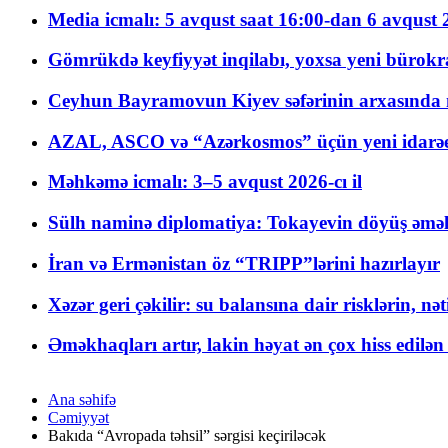
Media icmalı: 5 avqust saat 16:00-dan 6 avqust 2
Gömrükdə keyfiyyət inqilabı, yoxsa yeni bürokr
Ceyhun Bayramovun Kiyev səfərinin arxasında 
AZAL, ASCO və “Azərkosmos” üçün yeni idarəetm
Məhkəmə icmalı: 3–5 avqust 2026-cı il
Sülh naminə diplomatiya: Tokayevin döyüş əməli
İran və Ermənistan öz “TRIPP”lərini hazırlayır
Xəzər geri çəkilir: su balansına dair risklərin, nə
Əməkhaqları artır, lakin həyat ən çox hiss edilən
Ana səhifə
Cəmiyyət
Bakıda “Avropada təhsil” sərgisi keçiriləcək