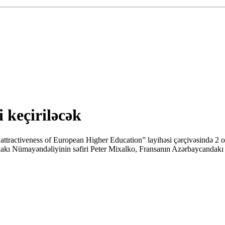
 keçiriləcək
attractiveness of European Higher Education” layihəsi çərçivəsində 2 o
akı Nümayəndəliyinin səfiri Peter Mixalko, Fransanın Azərbaycandakı sə