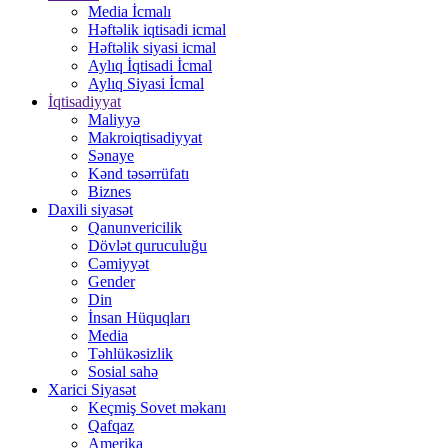
Media İcmalı
Həftəlik iqtisadi icmal
Həftəlik siyasi icmal
Aylıq İqtisadi İcmal
Aylıq Siyasi İcmal
İqtisadiyyat
Maliyyə
Makroiqtisadiyyat
Sənaye
Kənd təsərrüfatı
Biznes
Daxili siyasət
Qanunvericilik
Dövlət quruculuğu
Cəmiyyət
Gender
Din
İnsan Hüquqları
Media
Təhlükəsizlik
Sosial sahə
Xarici Siyasət
Keçmiş Sovet məkanı
Qafqaz
Amerika