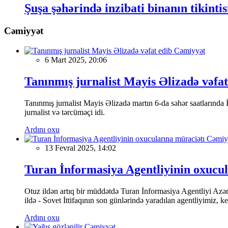
Şuşa şəhərində inzibati binanın tikintis
Cəmiyyət
Cəmiyyət
6 Mart 2025, 20:06
Tanınmış jurnalist Mayis Əlizadə vəfat
Tanınmış jurnalist Mayis Əlizadə martın 6-da səhər saatlarında İs
jurnalist və tərcüməçi idi.
Ardını oxu
Cəmiy
13 Fevral 2025, 14:02
Turan İnformasiya Agentliyinin oxucul
Otuz ildən artıq bir müddətdə Turan İnformasiya Agentliyi Azərba
ildə - Sovet İttifaqının son günlərində yaradılan agentliyimiz, 
Ardını oxu
Cəmiyyət