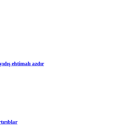
yıdış ehtimalı azdır
tırıblar