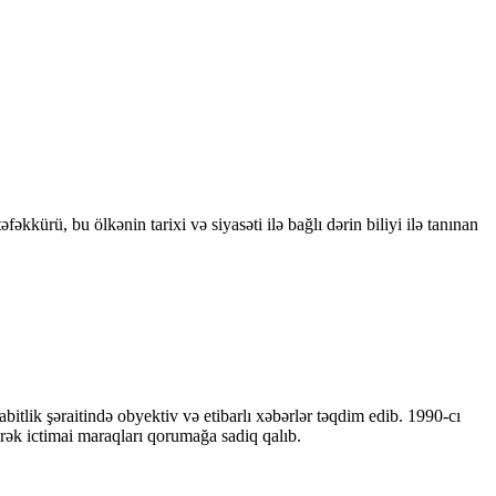
kkürü, bu ölkənin tarixi və siyasəti ilə bağlı dərin biliyi ilə tanınan
bitlik şəraitində obyektiv və etibarlı xəbərlər təqdim edib. 1990-cı
ərək ictimai maraqları qorumağa sadiq qalıb.