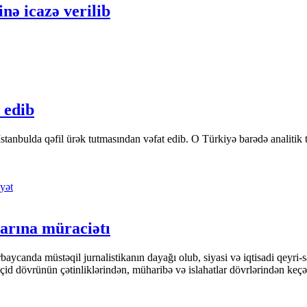
inə icazə verilib
 edib
tanbulda qəfil ürək tutmasından vəfat edib. O Türkiyə barədə analitik təfə
yət
arına müraciətı
ycanda müstəqil jurnalistikanın dayağı olub, siyasi və iqtisadi qeyri-sa
keçid dövrünün çətinliklərindən, müharibə və islahatlar dövrlərindən keç