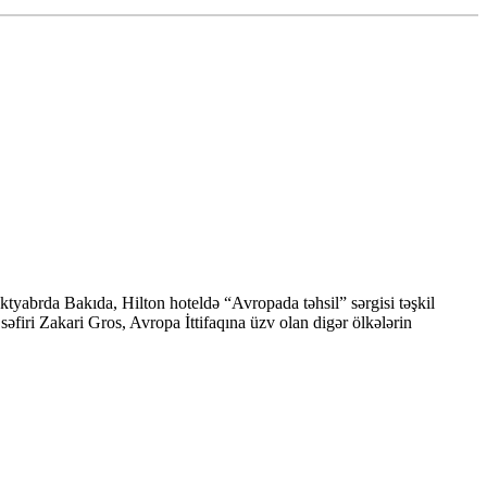
ktyabrda Bakıda, Hilton hoteldə “Avropada təhsil” sərgisi təşkil
firi Zakari Gros, Avropa İttifaqına üzv olan digər ölkələrin