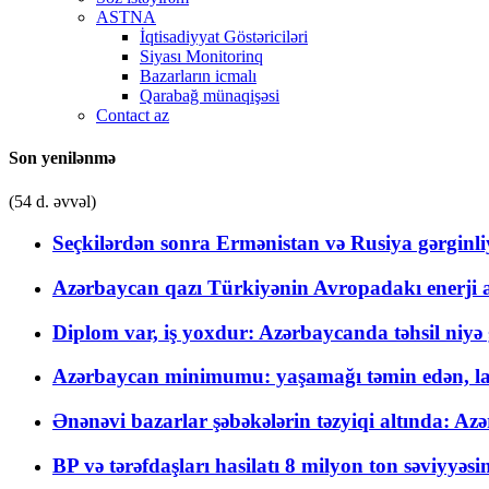
ASTNA
İqtisadiyyat Göstəriciləri
Siyası Monitorinq
Bazarların icmalı
Qarabağ münaqişəsi
Contact az
Son yenilənmə
(54 d. əvvəl)
Seçkilərdən sonra Ermənistan və Rusiya gərginliyi
Azərbaycan qazı Türkiyənin Avropadakı enerji am
Diplom var, iş yoxdur: Azərbaycanda təhsil niyə
Azərbaycan minimumu: yaşamağı təmin edən, la
Ənənəvi bazarlar şəbəkələrin təzyiqi altında: Azə
BP və tərəfdaşları hasilatı 8 milyon ton səviyyəs