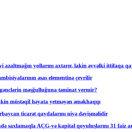
 azaltmağın yollarını axtarır, lakin əvvəlki ittifaqa qa
bisiyalarının əsas elementinə çevrilir
 gənclərin məşğulluğuna təminat vermir?
kin müstəqil həyata yetməyən əməkhaqqı
rbaycan ticarət qaydalarını niyə dəyişməlidir
ində saxlamaqla AÇG-yə kapital qoyuluşlarını 31 faiz ar