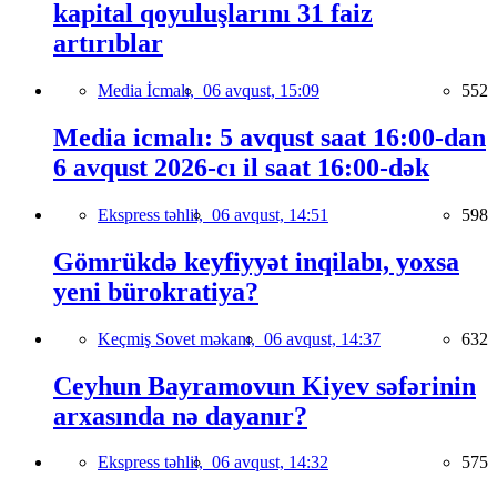
kapital qoyuluşlarını 31 faiz
artırıblar
Media İcmalı,
06 avqust, 15:09
552
Media icmalı: 5 avqust saat 16:00-dan
6 avqust 2026-cı il saat 16:00-dək
Ekspress təhlil,
06 avqust, 14:51
598
Gömrükdə keyfiyyət inqilabı, yoxsa
yeni bürokratiya?
Keçmiş Sovet məkanı,
06 avqust, 14:37
632
Ceyhun Bayramovun Kiyev səfərinin
arxasında nə dayanır?
Ekspress təhlil,
06 avqust, 14:32
575