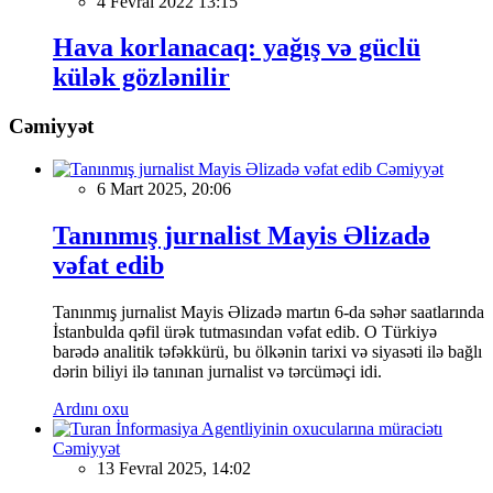
4 Fevral 2022 13:15
Hava korlanacaq: yağış və güclü
külək gözlənilir
Cəmiyyət
Cəmiyyət
6 Mart 2025, 20:06
Tanınmış jurnalist Mayis Əlizadə
vəfat edib
Tanınmış jurnalist Mayis Əlizadə martın 6-da səhər saatlarında
İstanbulda qəfil ürək tutmasından vəfat edib. O Türkiyə
barədə analitik təfəkkürü, bu ölkənin tarixi və siyasəti ilə bağlı
dərin biliyi ilə tanınan jurnalist və tərcüməçi idi.
Ardını oxu
Cəmiyyət
13 Fevral 2025, 14:02