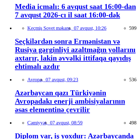
Media icmalı: 6 avqust saat 16:00-dan
7 avqust 2026-cı il saat 16:00-dək
Keçmiş Sovet məkanı,
07 avqust, 10:26
599
Seçkilərdən sonra Ermənistan və
Rusiya gərginliyi azaltmağın yollarını
axtarır, lakin əvvəlki ittifaqa qayıdış
ehtimalı azdır
Avropa,
07 avqust, 09:23
536
Azərbaycan qazı Türkiyənin
Avropadakı enerji ambisiyalarının
əsas elementinə çevrilir
Cəmiyyət,
07 avqust, 08:59
498
Diplom var, iş yoxdur: Azərbaycanda