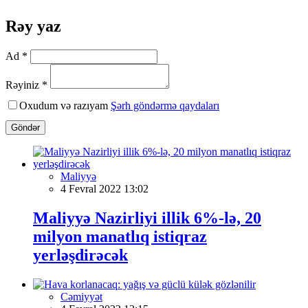
Rəy yaz
Ad *
Rəyiniz *
Oxudum və razıyam
Şərh göndərmə qaydaları
Göndər
Maliyyə
4 Fevral 2022 13:02
Maliyyə Nazirliyi illik 6%-lə, 20
milyon manatlıq istiqraz
yerləşdirəcək
Cəmiyyət