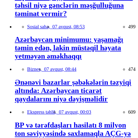
təhsil niyə gənclərin məşğulluğuna
təminat vermir?
Sosial sahə,
07 avqust, 08:53
499
Azərbaycan minimumu: yaşamağı
təmin edən, lakin müstəqil həyata
yetməyən əməkhaqqı
Biznes,
07 avqust, 08:44
474
Ənənəvi bazarlar şəbəkələrin təzyiqi
altında: Azərbaycan ticarət
qaydalarını niyə dəyişməlidir
Ekspress təhlil,
07 avqust, 00:03
609
BP və tərəfdaşları hasilatı 8 milyon
ton səviyyəsində saxlamaqla AÇG-yə