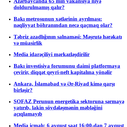
Azərbaycanda 65 min vakansiya niyə
doldurulmamış qalır?
Bakı metrosunun xətlərinin ayrılması:
nəqliyyat böhranından necə qaçmaq olar?
Təbriz azadlığının salnaməsi: Məşrutə hərəkatı
və müasirlik
Media idarəçiliyi mərkəzləşdirilir
Bakı investisiya forumunu daimi platformaya
çevirir, diqqət qeyri-neft kapitalına yönəlir
Ankara, İslamabad və Ər-Riyad kimə qarşı
birləşir?
SOFAZ Perunun energetika sektoruna sərmayə
yatırıb, lakin sövdələşmənin məbləğini
açıqlamayıb
Media icmalı: 6 avqust saat 16:00-dan 7 avqust