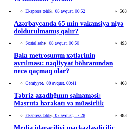
Ekspress təhlil,
08 avqust, 00:52
508
Azərbaycanda 65 min vakansiya niyə
doldurulmamış qalır?
Sosial sahə,
08 avqust, 00:50
493
Bakı metrosunun xətlərinin
ayrılması: nəqliyyat böhranından
necə qaçmaq olar?
Cəmiyyət,
08 avqust, 00:41
408
Təbriz azadlığının salnaməsi:
Məşrutə hərəkatı və müasirlik
Ekspress təhlil,
07 avqust, 17:28
483
Media idarəçiliyi mərkəzləşdirilir