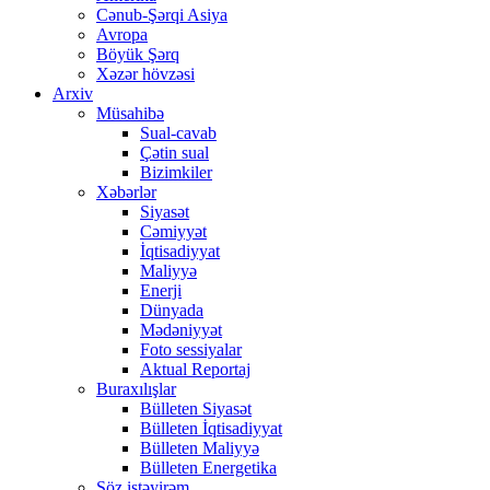
Cənub-Şərqi Asiya
Avropa
Böyük Şərq
Xəzər hövzəsi
Arxiv
Müsahibə
Sual-cavab
Çətin sual
Bizimkiler
Xəbərlər
Siyasət
Cəmiyyət
İqtisadiyyat
Maliyyə
Enerji
Dünyada
Mədəniyyət
Foto sessiyalar
Aktual Reportaj
Buraxılışlar
Bülleten Siyasət
Bülleten İqtisadiyyat
Bülleten Maliyyə
Bülleten Energetika
Söz istəyirəm