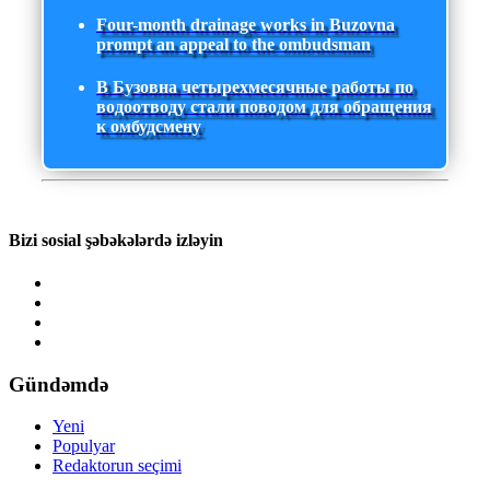
Four-month drainage works in Buzovna
prompt an appeal to the ombudsman
В Бузовна четырехмесячные работы по
водоотводу стали поводом для обращения
к омбудсмену
Bizi sosial şəbəkələrdə izləyin
Gündəmdə
Yeni
Populyar
Redaktorun seçimi