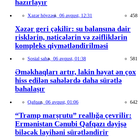
hazırlayır
Xəzər hövzəsi,
06 avqust, 12:31
458
Xəzər geri çəkilir: su balansına dair
risklərin, nəticələrin və zəifliklərin
kompleks qiymətləndirilməsi
Sosial sahə,
06 avqust, 01:38
581
Əməkhaqları artır, lakin həyat ən çox
hiss edilən sahələrdə daha sürətlə
bahalaşır
Qafqaz,
06 avqust, 01:06
642
“Tramp marşrutu” reallığa çevrilir:
Ermənistan Cənubi Qafqazı dəyişə
biləcək layihəni sürətləndirir