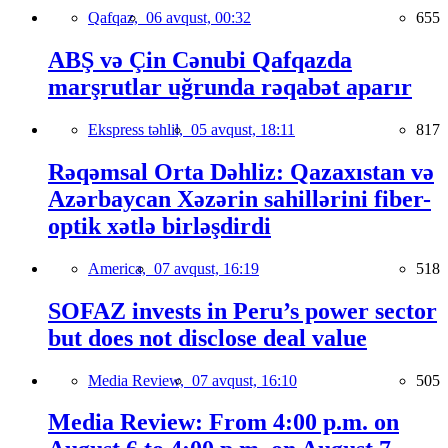
Qafqaz,
06 avqust, 00:32
655
ABŞ və Çin Cənubi Qafqazda
marşrutlar uğrunda rəqabət aparır
Ekspress təhlil,
05 avqust, 18:11
817
Rəqəmsal Orta Dəhliz: Qazaxıstan və
Azərbaycan Xəzərin sahillərini fiber-
optik xətlə birləşdirdi
America,
07 avqust, 16:19
518
SOFAZ invests in Peru’s power sector
but does not disclose deal value
Media Review,
07 avqust, 16:10
505
Media Review: From 4:00 p.m. on