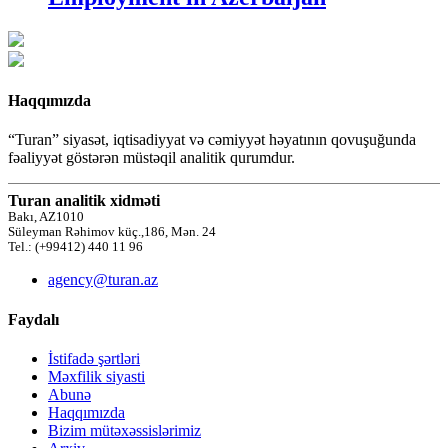
Haqqımızda
“Turan” siyasət, iqtisadiyyat və cəmiyyət həyatının qovuşuğunda
fəaliyyət göstərən müstəqil analitik qurumdur.
Turan analitik xidməti
Bakı, AZ1010
Süleyman Rəhimov küç.,186, Mən. 24
Tel.: (+99412) 440 11 96
agency@turan.az
Faydalı
İstifadə şərtləri
Məxfilik siyasti
Abunə
Haqqımızda
Bizim mütəxəssislərimiz