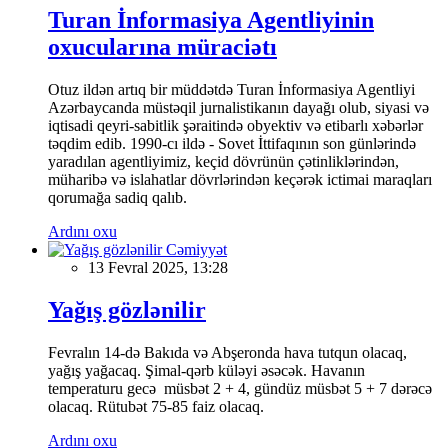
Turan İnformasiya Agentliyinin
oxucularına müraciətı
Otuz ildən artıq bir müddətdə Turan İnformasiya Agentliyi
Azərbaycanda müstəqil jurnalistikanın dayağı olub, siyasi və
iqtisadi qeyri-sabitlik şəraitində obyektiv və etibarlı xəbərlər
təqdim edib. 1990-cı ildə - Sovet İttifaqının son günlərində
yaradılan agentliyimiz, keçid dövrünün çətinliklərindən,
müharibə və islahatlar dövrlərindən keçərək ictimai maraqları
qorumağa sadiq qalıb.
Ardını oxu
Cəmiyyət
13 Fevral 2025, 13:28
Yağış gözlənilir
Fevralın 14-də Bakıda və Abşeronda hava tutqun olacaq,
yağış yağacaq. Şimal-qərb küləyi əsəcək. Havanın
temperaturu gecə müsbət 2 + 4, gündüz müsbət 5 + 7 dərəcə
olacaq. Rütubət 75-85 faiz olacaq.
Ardını oxu