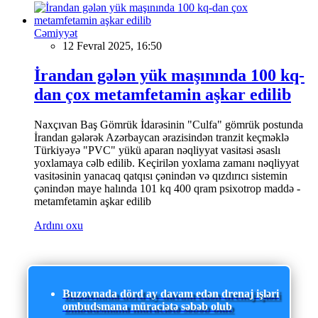
Cəmiyyət
12 Fevral 2025, 16:50
İrandan gələn yük maşınında 100 kq-
dan çox metamfetamin aşkar edilib
Naxçıvan Baş Gömrük İdarəsinin "Culfa" gömrük postunda
İrandan gələrək Azərbaycan ərazisindən tranzit keçməklə
Türkiyəyə "PVC" yükü aparan nəqliyyat vasitəsi əsaslı
yoxlamaya cəlb edilib. Keçirilən yoxlama zamanı nəqliyyat
vasitəsinin yanacaq qatqısı çənindən və qızdırıcı sistemin
çənindən maye halında 101 kq 400 qram psixotrop maddə -
metamfetamin aşkar edilib
Ardını oxu
Buzovnada dörd ay davam edən drenaj işləri
ombudsmana müraciətə səbəb olub