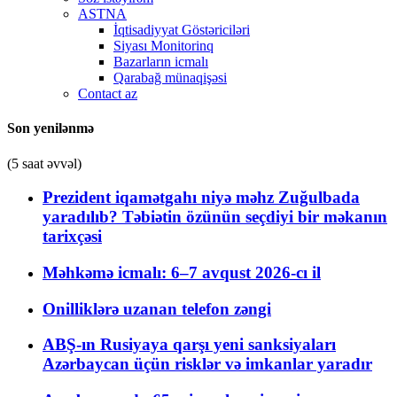
ASTNA
İqtisadiyyat Göstəriciləri
Siyası Monitorinq
Bazarların icmalı
Qarabağ münaqişəsi
Contact az
Son yenilənmə
(5 saat əvvəl)
Prezident iqamətgahı niyə məhz Zuğulbada
yaradılıb? Təbiətin özünün seçdiyi bir məkanın
tarixçəsi
Məhkəmə icmalı: 6–7 avqust 2026-cı il
Onilliklərə uzanan telefon zəngi
ABŞ-ın Rusiyaya qarşı yeni sanksiyaları
Azərbaycan üçün risklər və imkanlar yaradır