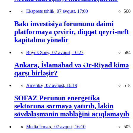
Ekspress təhlil,
07 avqust, 17:00
560
Bakı investisiya forumunu daimi
platformaya çevirir, diqqət qeyri-neft
kapitalına yönəlir
Böyük Şərq,
07 avqust, 16:27
584
Ankara, İslamabad və Ər-Riyad kimə
qarşı birləşir?
Amerika,
07 avqust, 16:19
518
SOFAZ Perunun energetika
sektoruna sərmayə yatırıb, lakin
sövdələşmənin məbləğini açıqlamayıb
Media İcmalı,
07 avqust, 16:10
505