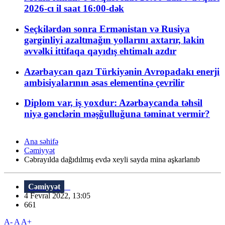
2026-cı il saat 16:00-dək
Seçkilərdən sonra Ermənistan və Rusiya
gərginliyi azaltmağın yollarını axtarır, lakin
əvvəlki ittifaqa qayıdış ehtimalı azdır
Azərbaycan qazı Türkiyənin Avropadakı enerji
ambisiyalarının əsas elementinə çevrilir
Diplom var, iş yoxdur: Azərbaycanda təhsil
niyə gənclərin məşğulluğuna təminat vermir?
Ana səhifə
Cəmiyyət
Cəbrayılda dağıdılmış evdə xeyli sayda mina aşkarlanıb
Cəmiyyət
4 Fevral 2022, 13:05
661
A-
A
A+