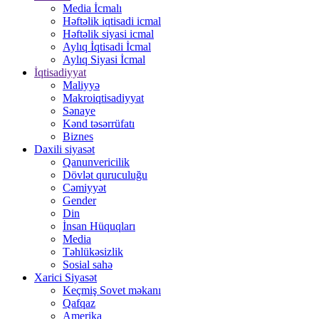
Media İcmalı
Həftəlik iqtisadi icmal
Həftəlik siyasi icmal
Aylıq İqtisadi İcmal
Aylıq Siyasi İcmal
İqtisadiyyat
Maliyyə
Makroiqtisadiyyat
Sənaye
Kənd təsərrüfatı
Biznes
Daxili siyasət
Qanunvericilik
Dövlət quruculuğu
Cəmiyyət
Gender
Din
İnsan Hüquqları
Media
Təhlükəsizlik
Sosial sahə
Xarici Siyasət
Keçmiş Sovet məkanı
Qafqaz
Amerika