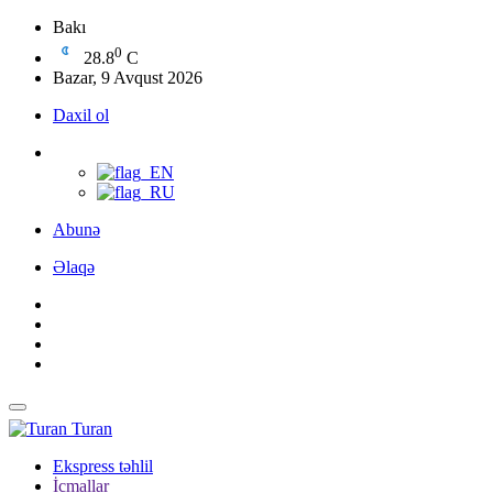
Bakı
0
28.8
C
Bazar, 9 Avqust 2026
Daxil ol
Abunə
Əlaqə
Turan
Ekspress təhlil
İcmallar