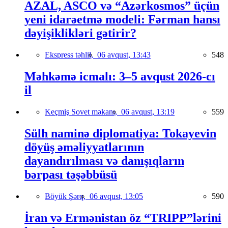
AZAL, ASCO və “Azərkosmos” üçün
yeni idarəetmə modeli: Fərman hansı
dəyişiklikləri gətirir?
Ekspress təhlil,
06 avqust, 13:43
548
Məhkəmə icmalı: 3–5 avqust 2026-cı
il
Keçmiş Sovet məkanı,
06 avqust, 13:19
559
Sülh naminə diplomatiya: Tokayevin
döyüş əməliyyatlarının
dayandırılması və danışıqların
bərpası təşəbbüsü
Böyük Şərq,
06 avqust, 13:05
590
İran və Ermənistan öz “TRIPP”lərini