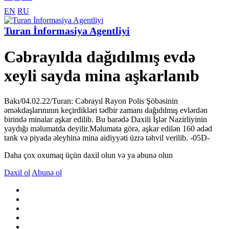
EN
RU
Turan İnformasiya Agentliyi
Cəbrayılda dağıdılmış evdə
xeyli sayda mina aşkarlanıb
Bakı/04.02.22/Turan: Cəbrayıl Rayon Polis Şöbəsinin
əməkdaşlarınının keçirdikləri tədbir zamanı dağıdılmış evlərdən
birində minalar aşkar edilib. Bu barədə Daxili İşlər Nazirliyinin
yaydığı məlumatda deyilir.Məlumata görə, aşkar edilən 160 ədəd
tank və piyada əleyhinə mina aidiyyəti üzrə təhvil verilib. -05D-
Daha çox oxumaq üçün daxil olun və ya abunə olun
Daxil ol
Abunə ol