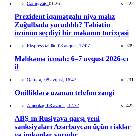
Cəmiyyət,
01:26
222
Prezident iqamətgahı niyə məhz
Zuğulbada yaradılıb? Təbiətin
özünün seçdiyi bir məkanın tarixçəsi
Ekspress təhlil,
08 avqust, 17:07
309
Məhkəmə icmalı: 6–7 avqust 2026-cı
il
Qafqaz,
08 avqust, 16:47
291
Onilliklərə uzanan telefon zəngi
Amerika,
08 avqust, 12:32
425
ABŞ-ın Rusiyaya qarşı yeni
sanksiyaları Azərbaycan üçün risklər
və imkanlar yaradır