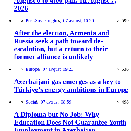
August 6 to 4:00 p.m. on August 7,
2026
Post-Soviet region,
07 avqust, 10:26
599
After the election, Armenia and
Russia seek a path toward de-
escalation, but a return to their
former alliance is unlikely
Europe,
07 avqust, 09:23
536
Azerbaijani gas emerges as a key to
Türkiye’s energy ambitions in Europe
Social,
07 avqust, 08:59
498
A Diploma but No Job: Why
Education Does Not Guarantee Youth
Employment in Azerbaijan