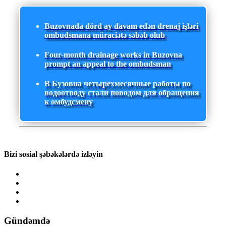
Buzovnada dörd ay davam edən drenaj işləri
ombudsmana müraciətə səbəb olub
Four-month drainage works in Buzovna
prompt an appeal to the ombudsman
В Бузовна четырехмесячные работы по
водоотводу стали поводом для обращения
к омбудсмену
Bizi sosial şəbəkələrdə izləyin
Gündəmdə