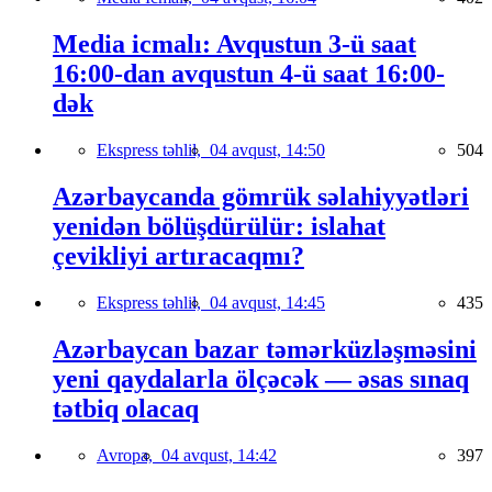
Media icmalı: Avqustun 3-ü saat
16:00-dan avqustun 4-ü saat 16:00-
dək
Ekspress təhlil,
04 avqust, 14:50
504
Azərbaycanda gömrük səlahiyyətləri
yenidən bölüşdürülür: islahat
çevikliyi artıracaqmı?
Ekspress təhlil,
04 avqust, 14:45
435
Azərbaycan bazar təmərküzləşməsini
yeni qaydalarla ölçəcək — əsas sınaq
tətbiq olacaq
Avropa,
04 avqust, 14:42
397