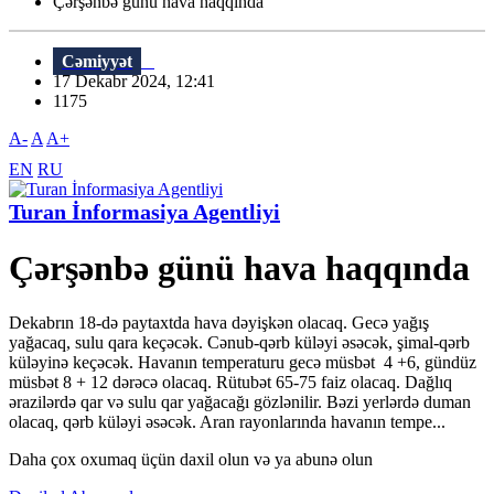
Çərşənbə günü hava haqqında
Cəmiyyət
17 Dekabr 2024, 12:41
1175
A-
A
A+
EN
RU
Turan İnformasiya Agentliyi
Çərşənbə günü hava haqqında
Dekabrın 18-də paytaxtda hava dəyişkən olacaq. Gecə yağış
yağacaq, sulu qara keçəcək. Cənub-qərb küləyi əsəcək, şimal-qərb
küləyinə keçəcək. Havanın temperaturu gecə müsbət 4 +6, gündüz
müsbət 8 + 12 dərəcə olacaq. Rütubət 65-75 faiz olacaq. Dağlıq
ərazilərdə qar və sulu qar yağacağı gözlənilir. Bəzi yerlərdə duman
olacaq, qərb küləyi əsəcək. Aran rayonlarında havanın tempe...
Daha çox oxumaq üçün daxil olun və ya abunə olun