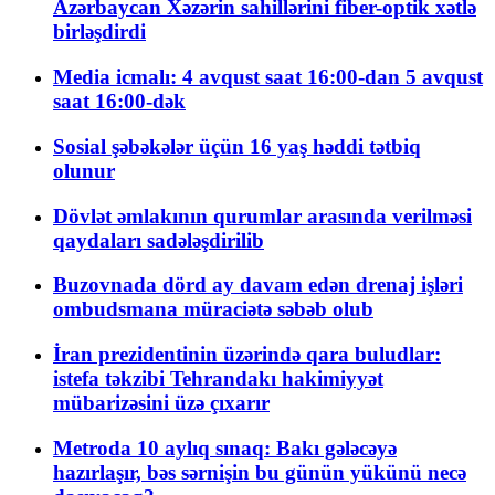
Azərbaycan Xəzərin sahillərini fiber-optik xətlə
birləşdirdi
Media icmalı: 4 avqust saat 16:00-dan 5 avqust
saat 16:00-dək
Sosial şəbəkələr üçün 16 yaş həddi tətbiq
olunur
Dövlət əmlakının qurumlar arasında verilməsi
qaydaları sadələşdirilib
Buzovnada dörd ay davam edən drenaj işləri
ombudsmana müraciətə səbəb olub
İran prezidentinin üzərində qara buludlar:
istefa təkzibi Tehrandakı hakimiyyət
mübarizəsini üzə çıxarır
Metroda 10 aylıq sınaq: Bakı gələcəyə
hazırlaşır, bəs sərnişin bu günün yükünü necə