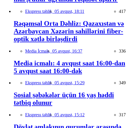
Ekspress təhlil,
05 avqust, 18:11
417
Rəqəmsal Orta Dəhliz: Qazaxıstan və
Azərbaycan Xəzərin sahillərini fiber-
optik xətlə birləşdirdi
Media İcmalı,
05 avqust, 16:37
336
Media icmalı: 4 avqust saat 16:00-dan
5 avqust saat 16:00-dək
Ekspress təhlil,
05 avqust, 15:29
349
Sosial şəbəkələr üçün 16 yaş həddi
tətbiq olunur
Ekspress təhlil,
05 avqust, 15:12
317
Dövlət əmlakının qurumlar arasında