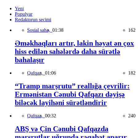
Yeni
Populyar
Redaktorun seçimi
Sosial sahə,
01:38
162
Əməkhaqları artır, lakin həyat ən çox
hiss edilən sahələrdə daha sürətlə
bahalaşır
Qafqaz,
01:06
182
“Tramp marşrutu” reallığa çevrilir:
Ermənistan Cənubi Qafqazı dəyişə
biləcək layihəni sürətləndirir
Qafqaz,
00:32
240
ABŞ və Çin Cənubi Qafqazda
marşrutlar uğrunda rəqabət aparır