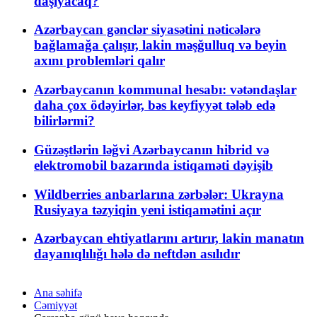
daşıyacaq?
Azərbaycan gənclər siyasətini nəticələrə
bağlamağa çalışır, lakin məşğulluq və beyin
axını problemləri qalır
Azərbaycanın kommunal hesabı: vətəndaşlar
daha çox ödəyirlər, bəs keyfiyyət tələb edə
bilirlərmi?
Güzəştlərin ləğvi Azərbaycanın hibrid və
elektromobil bazarında istiqaməti dəyişib
Wildberries anbarlarına zərbələr: Ukrayna
Rusiyaya təzyiqin yeni istiqamətini açır
Azərbaycan ehtiyatlarını artırır, lakin manatın
dayanıqlılığı hələ də neftdən asılıdır
Ana səhifə
Cəmiyyət