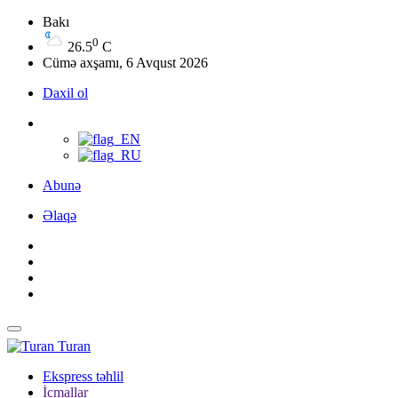
Bakı
0
26.5
C
Cümə axşamı, 6 Avqust 2026
Daxil ol
Abunə
Əlaqə
Turan
Ekspress təhlil
İcmallar