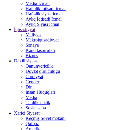
Media İcmalı
Həftəlik iqtisadi icmal
Həftəlik siyasi icmal
Aylıq İqtisadi İcmal
Aylıq Siyasi İcmal
İqtisadiyyat
Maliyyə
Makroiqtisadiyyat
Sənaye
Kənd təsərrüfatı
Biznes
Daxili siyasət
Qanunvericilik
Dövlət quruculuğu
Cəmiyyət
Gender
Din
İnsan Hüquqları
Media
Təhlükəsizlik
Sosial sahə
Xarici Siyasət
Keçmiş Sovet məkanı
Qafqaz
Amerika