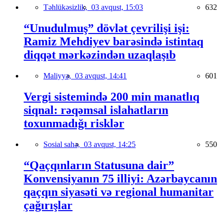
Təhlükəsizlik,
03 avqust, 15:03
632
“Unudulmuş” dövlət çevrilişi işi:
Ramiz Mehdiyev barəsində istintaq
diqqət mərkəzindən uzaqlaşıb
Maliyyə,
03 avqust, 14:41
601
Vergi sistemində 200 min manatlıq
siqnal: rəqəmsal islahatların
toxunmadığı risklər
Sosial sahə,
03 avqust, 14:25
550
“Qaçqınların Statusuna dair”
Konvensiyanın 75 illiyi: Azərbaycanın
qaçqın siyasəti və regional humanitar
çağırışlar