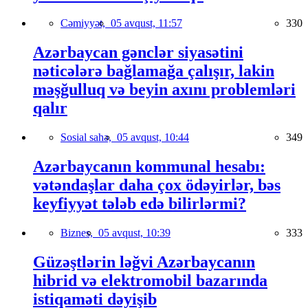
Cəmiyyət,
05 avqust, 11:57
330
Azərbaycan gənclər siyasətini
nəticələrə bağlamağa çalışır, lakin
məşğulluq və beyin axını problemləri
qalır
Sosial sahə,
05 avqust, 10:44
349
Azərbaycanın kommunal hesabı:
vətəndaşlar daha çox ödəyirlər, bəs
keyfiyyət tələb edə bilirlərmi?
Biznes,
05 avqust, 10:39
333
Güzəştlərin ləğvi Azərbaycanın
hibrid və elektromobil bazarında
istiqaməti dəyişib