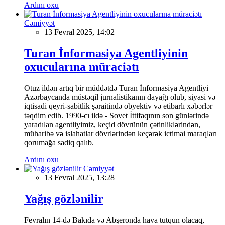
Ardını oxu
Cəmiyyət
13 Fevral 2025, 14:02
Turan İnformasiya Agentliyinin
oxucularına müraciətı
Otuz ildən artıq bir müddətdə Turan İnformasiya Agentliyi
Azərbaycanda müstəqil jurnalistikanın dayağı olub, siyasi və
iqtisadi qeyri-sabitlik şəraitində obyektiv və etibarlı xəbərlər
təqdim edib. 1990-cı ildə - Sovet İttifaqının son günlərində
yaradılan agentliyimiz, keçid dövrünün çətinliklərindən,
müharibə və islahatlar dövrlərindən keçərək ictimai maraqları
qorumağa sadiq qalıb.
Ardını oxu
Cəmiyyət
13 Fevral 2025, 13:28
Yağış gözlənilir
Fevralın 14-də Bakıda və Abşeronda hava tutqun olacaq,