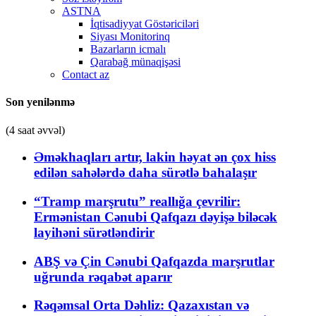
ASTNA
İqtisadiyyat Göstəriciləri
Siyası Monitorinq
Bazarların icmalı
Qarabağ münaqişəsi
Contact az
Son yenilənmə
(4 saat əvvəl)
Əməkhaqları artır, lakin həyat ən çox hiss
edilən sahələrdə daha sürətlə bahalaşır
“Tramp marşrutu” reallığa çevrilir:
Ermənistan Cənubi Qafqazı dəyişə biləcək
layihəni sürətləndirir
ABŞ və Çin Cənubi Qafqazda marşrutlar
uğrunda rəqabət aparır
Rəqəmsal Orta Dəhliz: Qazaxıstan və