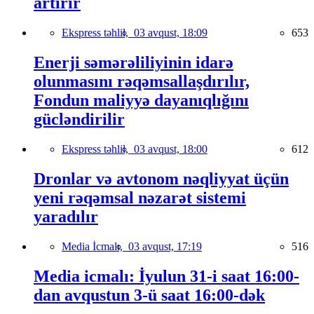
artırır
Ekspress təhlil,
03 avqust, 18:09
653
Enerji səmərəliliyinin idarə
olunmasını rəqəmsallaşdırılır,
Fondun maliyyə dayanıqlığını
gücləndirilir
Ekspress təhlil,
03 avqust, 18:00
612
Dronlar və avtonom nəqliyyat üçün
yeni rəqəmsal nəzarət sistemi
yaradılır
Media İcmalı,
03 avqust, 17:19
516
Media icmalı: İyulun 31-i saat 16:00-
dan avqustun 3-ü saat 16:00-dək