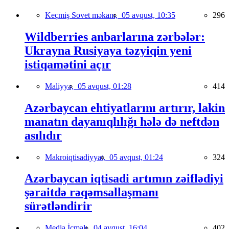
Keçmiş Sovet məkanı,
05 avqust, 10:35
296
Wildberries anbarlarına zərbələr:
Ukrayna Rusiyaya təzyiqin yeni
istiqamətini açır
Maliyyə,
05 avqust, 01:28
414
Azərbaycan ehtiyatlarını artırır, lakin
manatın dayanıqlılığı hələ də neftdən
asılıdır
Makroiqtisadiyyat,
05 avqust, 01:24
324
Azərbaycan iqtisadi artımın zəiflədiyi
şəraitdə rəqəmsallaşmanı
sürətləndirir
Media İcmalı,
04 avqust, 16:04
402