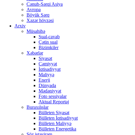
Cənub-Şərqi Asiya
Avropa
Böyük Şərq
Xəzər hövzəsi
Arxiv
Müsahibə
Sual-cavab
Çətin sual
Bizimkiler
Xəbərlər
Siyasət
Cəmiyyət
İqtisadiyyat
Maliyyə
Enerji
Dünyada
Mədəniyyət
Foto sessiyalar
Aktual Reportaj
Buraxılışlar
Bülleten Siyasət
Bülleten İqtisadiyyat
Bülleten Maliyyə
Bülleten Energetika
Söz istəyirəm