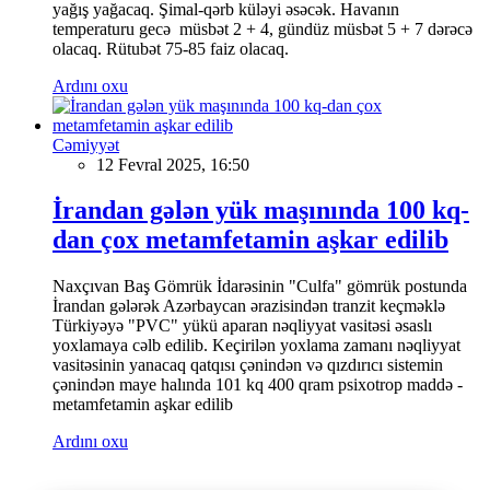
yağış yağacaq. Şimal-qərb küləyi əsəcək. Havanın
temperaturu gecə müsbət 2 + 4, gündüz müsbət 5 + 7 dərəcə
olacaq. Rütubət 75-85 faiz olacaq.
Ardını oxu
Cəmiyyət
12 Fevral 2025, 16:50
İrandan gələn yük maşınında 100 kq-
dan çox metamfetamin aşkar edilib
Naxçıvan Baş Gömrük İdarəsinin "Culfa" gömrük postunda
İrandan gələrək Azərbaycan ərazisindən tranzit keçməklə
Türkiyəyə "PVC" yükü aparan nəqliyyat vasitəsi əsaslı
yoxlamaya cəlb edilib. Keçirilən yoxlama zamanı nəqliyyat
vasitəsinin yanacaq qatqısı çənindən və qızdırıcı sistemin
çənindən maye halında 101 kq 400 qram psixotrop maddə -
metamfetamin aşkar edilib
Ardını oxu