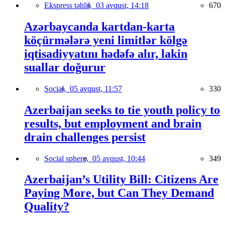
Ekspress təhlil,
03 avqust, 14:18
670
Azərbaycanda kartdan-karta
köçürmələrə yeni limitlər kölgə
iqtisadiyyatını hədəfə alır, lakin
suallar doğurur
Social,
05 avqust, 11:57
330
Azerbaijan seeks to tie youth policy to
results, but employment and brain
drain challenges persist
Social sphere,
05 avqust, 10:44
349
Azerbaijan’s Utility Bill: Citizens Are
Paying More, but Can They Demand
Quality?