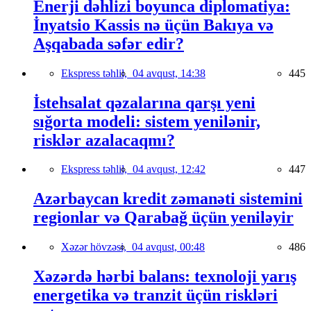
Enerji dəhlizi boyunca diplomatiya:
İnyatsio Kassis nə üçün Bakıya və
Aşqabada səfər edir?
Ekspress təhlil,
04 avqust, 14:38
445
İstehsalat qəzalarına qarşı yeni
sığorta modeli: sistem yenilənir,
risklər azalacaqmı?
Ekspress təhlil,
04 avqust, 12:42
447
Azərbaycan kredit zəmanəti sistemini
regionlar və Qarabağ üçün yeniləyir
Xəzər hövzəsi,
04 avqust, 00:48
486
Xəzərdə hərbi balans: texnoloji yarış
energetika və tranzit üçün riskləri