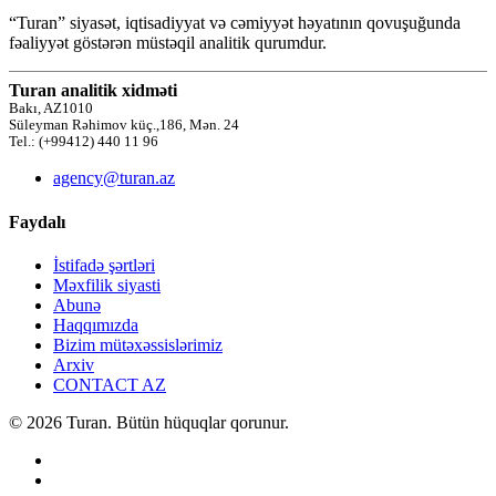
“Turan” siyasət, iqtisadiyyat və cəmiyyət həyatının qovuşuğunda
fəaliyyət göstərən müstəqil analitik qurumdur.
Turan analitik xidməti
Bakı, AZ1010
Süleyman Rəhimov küç.,186, Mən. 24
Tel.: (+99412) 440 11 96
agency@turan.az
Faydalı
İstifadə şərtləri
Məxfilik siyasti
Abunə
Haqqımızda
Bizim mütəxəssislərimiz
Arxiv
CONTACT AZ
© 2026 Turan. Bütün hüquqlar qorunur.