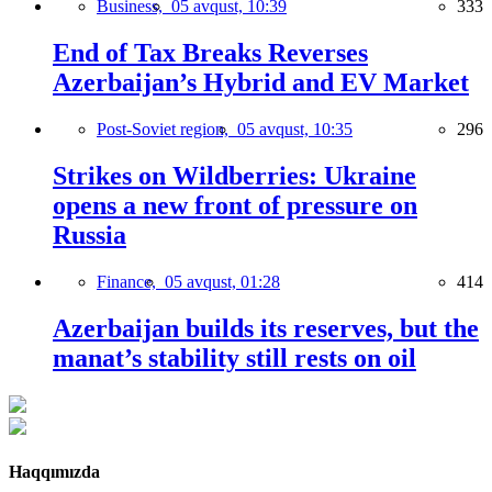
Business,
05 avqust, 10:39
333
End of Tax Breaks Reverses
Azerbaijan’s Hybrid and EV Market
Post-Soviet region,
05 avqust, 10:35
296
Strikes on Wildberries: Ukraine
opens a new front of pressure on
Russia
Finance,
05 avqust, 01:28
414
Azerbaijan builds its reserves, but the
manat’s stability still rests on oil
Haqqımızda