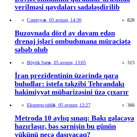
verilməsi qaydaları sadələşdirilib
Cəmiyyət,
05 avqust, 14:30
828
Buzovnada dörd ay davam edən
drenaj işləri ombudsmana müraciətə
səbəb olub
Böyük Şərq,
05 avqust, 13:05
315
İran prezidentinin üzərində qara
buludlar: istefa təkzibi Tehrandakı
hakimiyyət mübarizəsini üzə çıxarır
Ekspress təhlil,
05 avqust, 12:27
366
Metroda 10 aylıq sınaq: Bakı gələcəyə
hazırlaşır, bəs sərnişin bu günün
yükünü necə daşıyacaq?