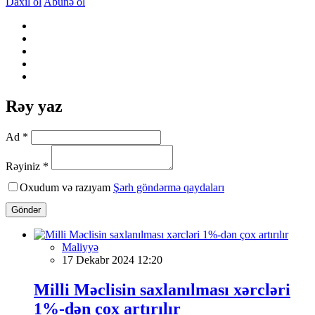
Daxil ol
Abunə ol
Rəy yaz
Ad *
Rəyiniz *
Oxudum və razıyam
Şərh göndərmə qaydaları
Göndər
Maliyyə
17 Dekabr 2024 12:20
Milli Məclisin saxlanılması xərcləri
1%-dən çox artırılır