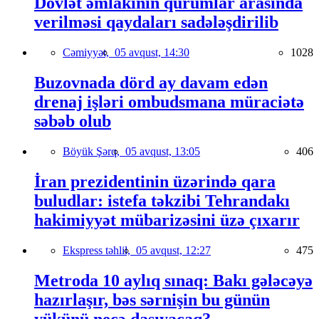
Dövlət əmlakının qurumlar arasında
verilməsi qaydaları sadələşdirilib
Cəmiyyət,
05 avqust, 14:30
1028
Buzovnada dörd ay davam edən
drenaj işləri ombudsmana müraciətə
səbəb olub
Böyük Şərq,
05 avqust, 13:05
406
İran prezidentinin üzərində qara
buludlar: istefa təkzibi Tehrandakı
hakimiyyət mübarizəsini üzə çıxarır
Ekspress təhlil,
05 avqust, 12:27
475
Metroda 10 aylıq sınaq: Bakı gələcəyə
hazırlaşır, bəs sərnişin bu günün
yükünü necə daşıyacaq?