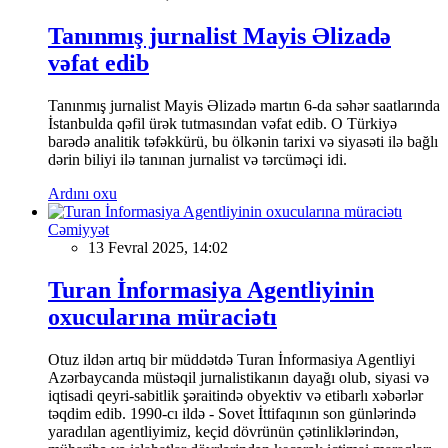
Tanınmış jurnalist Mayis Əlizadə
vəfat edib
Tanınmış jurnalist Mayis Əlizadə martın 6-da səhər saatlarında
İstanbulda qəfil ürək tutmasından vəfat edib. O Türkiyə
barədə analitik təfəkkürü, bu ölkənin tarixi və siyasəti ilə bağlı
dərin biliyi ilə tanınan jurnalist və tərcüməçi idi.
Ardını oxu
Cəmiyyət
13 Fevral 2025, 14:02
Turan İnformasiya Agentliyinin
oxucularına müraciətı
Otuz ildən artıq bir müddətdə Turan İnformasiya Agentliyi
Azərbaycanda müstəqil jurnalistikanın dayağı olub, siyasi və
iqtisadi qeyri-sabitlik şəraitində obyektiv və etibarlı xəbərlər
təqdim edib. 1990-cı ildə - Sovet İttifaqının son günlərində
yaradılan agentliyimiz, keçid dövrünün çətinliklərindən,