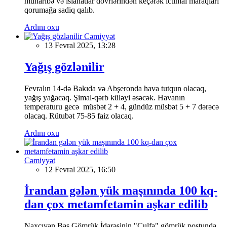
müharibə və islahatlar dövrlərindən keçərək ictimai maraqları
qorumağa sadiq qalıb.
Ardını oxu
Cəmiyyət
13 Fevral 2025, 13:28
Yağış gözlənilir
Fevralın 14-də Bakıda və Abşeronda hava tutqun olacaq,
yağış yağacaq. Şimal-qərb küləyi əsəcək. Havanın
temperaturu gecə müsbət 2 + 4, gündüz müsbət 5 + 7 dərəcə
olacaq. Rütubət 75-85 faiz olacaq.
Ardını oxu
Cəmiyyət
12 Fevral 2025, 16:50
İrandan gələn yük maşınında 100 kq-
dan çox metamfetamin aşkar edilib
Naxçıvan Baş Gömrük İdarəsinin "Culfa" gömrük postunda