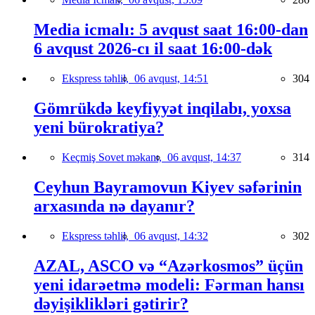
Media icmalı: 5 avqust saat 16:00-dan
6 avqust 2026-cı il saat 16:00-dək
Ekspress təhlil,
06 avqust, 14:51
304
Gömrükdə keyfiyyət inqilabı, yoxsa
yeni bürokratiya?
Keçmiş Sovet məkanı,
06 avqust, 14:37
314
Ceyhun Bayramovun Kiyev səfərinin
arxasında nə dayanır?
Ekspress təhlil,
06 avqust, 14:32
302
AZAL, ASCO və “Azərkosmos” üçün
yeni idarəetmə modeli: Fərman hansı
dəyişiklikləri gətirir?