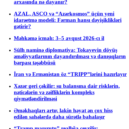
arxasında nə dayanır?
AZAL, ASCO və “Azərkosmos” üçün yeni
idarəetmə modeli: Fərman hansı dəyişiklikləri
gətirir?
Məhkəmə icmalı: 3–5 avqust 2026-cı il
Sülh naminə diplomatiya: Tokayevin döyüş
əməliyyatlarının dayandırılması və danışıqların
bərpası təşəbbüsü
İran və Ermənistan öz “TRIPP”lərini hazırlayır
Xəzər geri çəkilir: su balansına dair risklərin,
nəticələrin və zəifliklərin kompleks
qiymətləndirilməsi
Əməkhaqları artır, lakin həyat ən çox hiss
edilən sahələrdə daha sürətlə bahalaşır
“Tramp marşrutu” reallığa çevrilir: