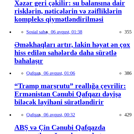
Xəzər geri çəkilir: su balansına dair
risklərin, nəticələrin və zəifliklərin
kompleks qiymətləndirilməsi
Sosial sahə,
06 avqust, 01:38
355
Əməkhaqları artır, lakin həyat ən çox
hiss edilən sahələrdə daha sürətlə
bahalaşır
Qafqaz,
06 avqust, 01:06
386
“Tramp marşrutu” reallığa çevrilir:
Ermənistan Cənubi Qafqazı dəyişə
biləcək layihəni sürətləndirir
Qafqaz,
06 avqust, 00:32
429
ABŞ və Çin Cənubi Qafqazda