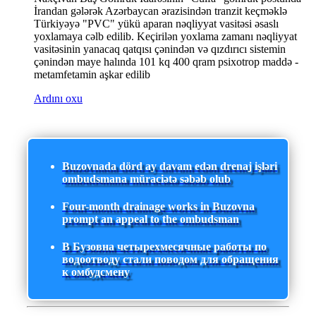
İrandan gələrək Azərbaycan ərazisindən tranzit keçməklə
Türkiyəyə "PVC" yükü aparan nəqliyyat vasitəsi əsaslı
yoxlamaya cəlb edilib. Keçirilən yoxlama zamanı nəqliyyat
vasitəsinin yanacaq qatqısı çənindən və qızdırıcı sistemin
çənindən maye halında 101 kq 400 qram psixotrop maddə -
metamfetamin aşkar edilib
Ardını oxu
Buzovnada dörd ay davam edən drenaj işləri
ombudsmana müraciətə səbəb olub
Four-month drainage works in Buzovna
prompt an appeal to the ombudsman
В Бузовна четырехмесячные работы по
водоотводу стали поводом для обращения
к омбудсмену