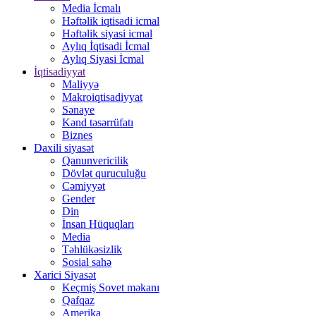
Media İcmalı
Həftəlik iqtisadi icmal
Həftəlik siyasi icmal
Aylıq İqtisadi İcmal
Aylıq Siyasi İcmal
İqtisadiyyat
Maliyyə
Makroiqtisadiyyat
Sənaye
Kənd təsərrüfatı
Biznes
Daxili siyasət
Qanunvericilik
Dövlət quruculuğu
Cəmiyyət
Gender
Din
İnsan Hüquqları
Media
Təhlükəsizlik
Sosial sahə
Xarici Siyasət
Keçmiş Sovet məkanı
Qafqaz
Amerika