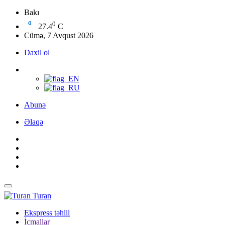
Bakı
0
27.4
C
Cümə, 7 Avqust 2026
Daxil ol
Abunə
Əlaqə
Turan
Ekspress təhlil
İcmallar