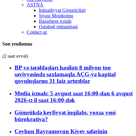
ASTNA
İqtisadiyyat Göstəriciləri
Siyası Monitorinq
Bazarların icmalı
Qarabağ münaqişəsi
Contact az
Son yenilənmə
(2 saat əvvəl)
BP və tərəfdaşları hasilatı 8 milyon ton
səviyyəsində saxlamaqla AÇG-yə kapital
qoyuluşlarını 31 faiz artırıblar
Media icmalı: 5 avqust saat 16:00-dan 6 avqust
2026-cı il saat 16:00-dək
Gömrükdə keyfiyyət inqilabı, yoxsa yeni
bürokratiya?
Ceyhun Bayramovun Kiyev səfərinin