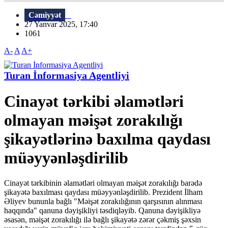
Cəmiyyət
27 Yanvar 2025, 17:40
1061
A-
A
A+
Turan İnformasiya Agentliyi
Cinayət tərkibi əlamətləri
olmayan məişət zorakılığı
şikayətlərinə baxılma qaydası
müəyyənləşdirilib
Cinayət tərkibinin əlamətləri olmayan məişət zorakılığı barədə
şikayətə baxılması qaydası müəyyənləşdirilib. Prezident İlham
Əliyev bununla bağlı "Məişət zorakılığının qarşısının alınması
haqqında" qanuna dəyişikliyi təsdiqləyib. Qanuna dəyişikliyə
əsasən, məişət zorakılığı ilə bağlı şikayətə zərər çəkmiş şəxsin