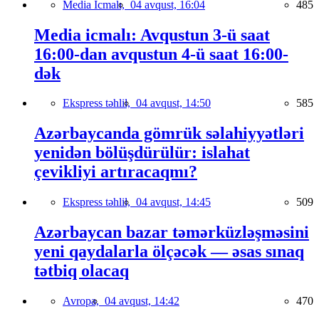
Media İcmalı,
04 avqust, 16:04
485
Media icmalı: Avqustun 3-ü saat
16:00-dan avqustun 4-ü saat 16:00-
dək
Ekspress təhlil,
04 avqust, 14:50
585
Azərbaycanda gömrük səlahiyyətləri
yenidən bölüşdürülür: islahat
çevikliyi artıracaqmı?
Ekspress təhlil,
04 avqust, 14:45
509
Azərbaycan bazar təmərküzləşməsini
yeni qaydalarla ölçəcək — əsas sınaq
tətbiq olacaq
Avropa,
04 avqust, 14:42
470