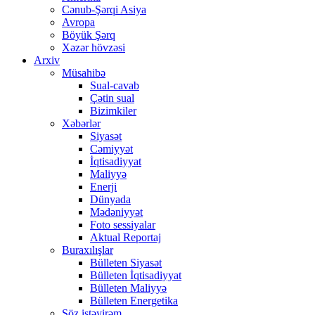
Cənub-Şərqi Asiya
Avropa
Böyük Şərq
Xəzər hövzəsi
Arxiv
Müsahibə
Sual-cavab
Çətin sual
Bizimkiler
Xəbərlər
Siyasət
Cəmiyyət
İqtisadiyyat
Maliyyə
Enerji
Dünyada
Mədəniyyət
Foto sessiyalar
Aktual Reportaj
Buraxılışlar
Bülleten Siyasət
Bülleten İqtisadiyyat
Bülleten Maliyyə
Bülleten Energetika
Söz istəyirəm