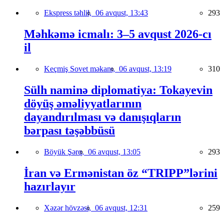
Ekspress təhlil,
06 avqust, 13:43
293
Məhkəmə icmalı: 3–5 avqust 2026-cı
il
Keçmiş Sovet məkanı,
06 avqust, 13:19
310
Sülh naminə diplomatiya: Tokayevin
döyüş əməliyyatlarının
dayandırılması və danışıqların
bərpası təşəbbüsü
Böyük Şərq,
06 avqust, 13:05
293
İran və Ermənistan öz “TRIPP”lərini
hazırlayır
Xəzər hövzəsi,
06 avqust, 12:31
259