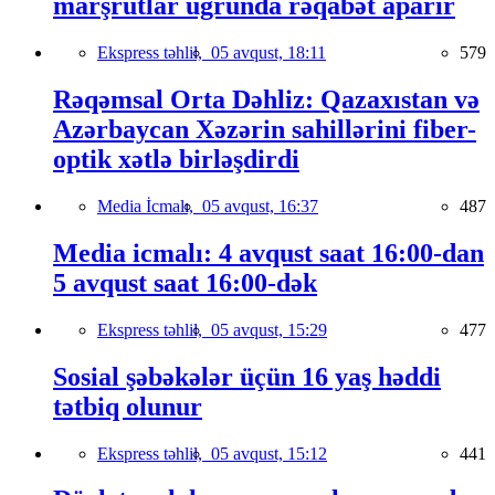
marşrutlar uğrunda rəqabət aparır
Ekspress təhlil,
05 avqust, 18:11
579
Rəqəmsal Orta Dəhliz: Qazaxıstan və
Azərbaycan Xəzərin sahillərini fiber-
optik xətlə birləşdirdi
Media İcmalı,
05 avqust, 16:37
487
Media icmalı: 4 avqust saat 16:00-dan
5 avqust saat 16:00-dək
Ekspress təhlil,
05 avqust, 15:29
477
Sosial şəbəkələr üçün 16 yaş həddi
tətbiq olunur
Ekspress təhlil,
05 avqust, 15:12
441