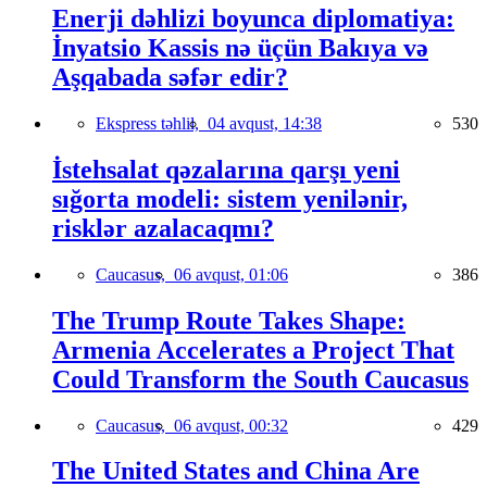
Enerji dəhlizi boyunca diplomatiya:
İnyatsio Kassis nə üçün Bakıya və
Aşqabada səfər edir?
Ekspress təhlil,
04 avqust, 14:38
530
İstehsalat qəzalarına qarşı yeni
sığorta modeli: sistem yenilənir,
risklər azalacaqmı?
Caucasus,
06 avqust, 01:06
386
The Trump Route Takes Shape:
Armenia Accelerates a Project That
Could Transform the South Caucasus
Caucasus,
06 avqust, 00:32
429
The United States and China Are