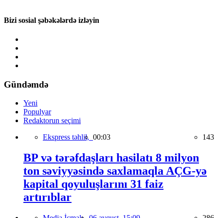
Bizi sosial şəbəkələrdə izləyin
Gündəmdə
Yeni
Populyar
Redaktorun seçimi
Ekspress təhlil,
00:03
143
BP və tərəfdaşları hasilatı 8 milyon
ton səviyyəsində saxlamaqla AÇG-yə
kapital qoyuluşlarını 31 faiz
artırıblar
Media İcmalı,
06 avqust, 15:09
286