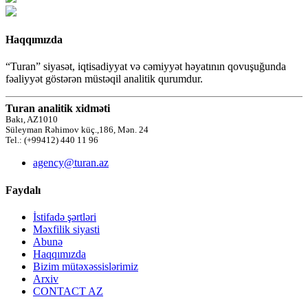
Haqqımızda
“Turan” siyasət, iqtisadiyyat və cəmiyyət həyatının qovuşuğunda
fəaliyyət göstərən müstəqil analitik qurumdur.
Turan analitik xidməti
Bakı, AZ1010
Süleyman Rəhimov küç.,186, Mən. 24
Tel.: (+99412) 440 11 96
agency@turan.az
Faydalı
İstifadə şərtləri
Məxfilik siyasti
Abunə
Haqqımızda
Bizim mütəxəssislərimiz
Arxiv
CONTACT AZ