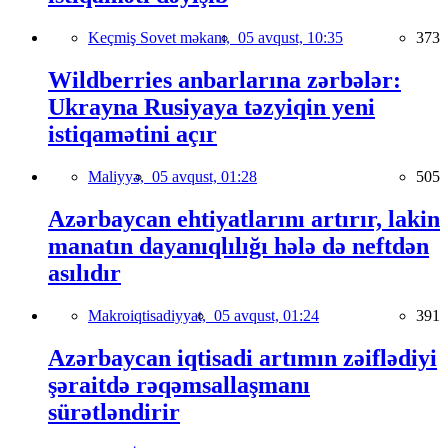
Keçmiş Sovet məkanı,
05 avqust, 10:35
373
Wildberries anbarlarına zərbələr:
Ukrayna Rusiyaya təzyiqin yeni
istiqamətini açır
Maliyyə,
05 avqust, 01:28
505
Azərbaycan ehtiyatlarını artırır, lakin
manatın dayanıqlılığı hələ də neftdən
asılıdır
Makroiqtisadiyyat,
05 avqust, 01:24
391
Azərbaycan iqtisadi artımın zəiflədiyi
şəraitdə rəqəmsallaşmanı
sürətləndirir