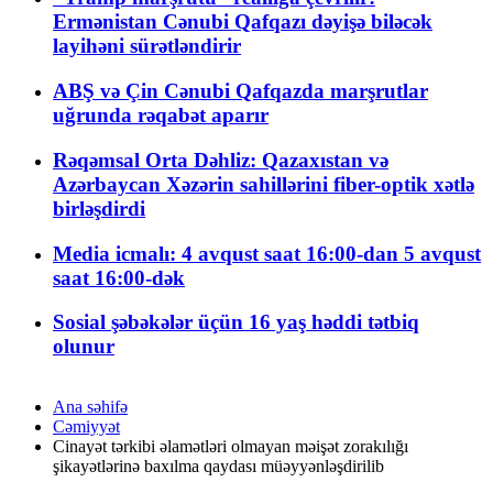
Ermənistan Cənubi Qafqazı dəyişə biləcək
layihəni sürətləndirir
ABŞ və Çin Cənubi Qafqazda marşrutlar
uğrunda rəqabət aparır
Rəqəmsal Orta Dəhliz: Qazaxıstan və
Azərbaycan Xəzərin sahillərini fiber-optik xətlə
birləşdirdi
Media icmalı: 4 avqust saat 16:00-dan 5 avqust
saat 16:00-dək
Sosial şəbəkələr üçün 16 yaş həddi tətbiq
olunur
Ana səhifə
Cəmiyyət
Cinayət tərkibi əlamətləri olmayan məişət zorakılığı
şikayətlərinə baxılma qaydası müəyyənləşdirilib