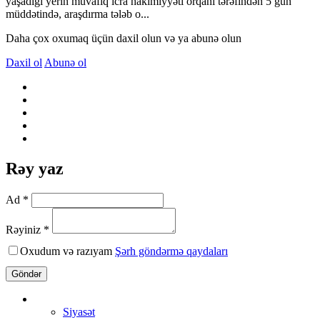
yaşadığı yerin müvafiq icra hakimiyyəti orqanı tərəfindən 5 gün
müddətində, araşdırma tələb o...
Daha çox oxumaq üçün daxil olun və ya abunə olun
Daxil ol
Abunə ol
Rəy yaz
Ad *
Rəyiniz *
Oxudum və razıyam
Şərh göndərmə qaydaları
Göndər
Siyasət