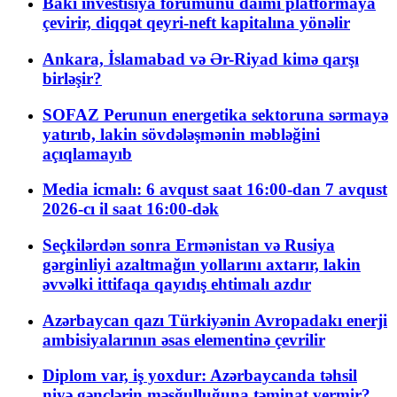
Bakı investisiya forumunu daimi platformaya
çevirir, diqqət qeyri-neft kapitalına yönəlir
Ankara, İslamabad və Ər-Riyad kimə qarşı
birləşir?
SOFAZ Perunun energetika sektoruna sərmayə
yatırıb, lakin sövdələşmənin məbləğini
açıqlamayıb
Media icmalı: 6 avqust saat 16:00-dan 7 avqust
2026-cı il saat 16:00-dək
Seçkilərdən sonra Ermənistan və Rusiya
gərginliyi azaltmağın yollarını axtarır, lakin
əvvəlki ittifaqa qayıdış ehtimalı azdır
Azərbaycan qazı Türkiyənin Avropadakı enerji
ambisiyalarının əsas elementinə çevrilir
Diplom var, iş yoxdur: Azərbaycanda təhsil
niyə gənclərin məşğulluğuna təminat vermir?