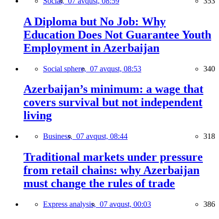
Social,
07 avqust, 08:59
353
A Diploma but No Job: Why
Education Does Not Guarantee Youth
Employment in Azerbaijan
Social sphere,
07 avqust, 08:53
340
Azerbaijan’s minimum: a wage that
covers survival but not independent
living
Business,
07 avqust, 08:44
318
Traditional markets under pressure
from retail chains: why Azerbaijan
must change the rules of trade
Express analysis,
07 avqust, 00:03
386