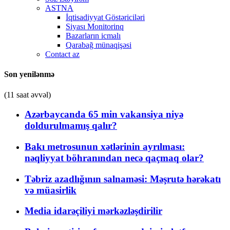
ASTNA
İqtisadiyyat Göstəriciləri
Siyası Monitorinq
Bazarların icmalı
Qarabağ münaqişəsi
Contact az
Son yenilənmə
(11 saat əvvəl)
Azərbaycanda 65 min vakansiya niyə
doldurulmamış qalır?
Bakı metrosunun xətlərinin ayrılması:
nəqliyyat böhranından necə qaçmaq olar?
Təbriz azadlığının salnaməsi: Məşrutə hərəkatı
və müasirlik
Media idarəçiliyi mərkəzləşdirilir