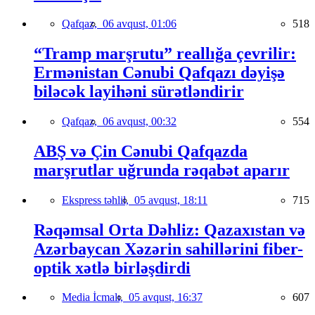
Qafqaz,
06 avqust, 01:06
518
“Tramp marşrutu” reallığa çevrilir:
Ermənistan Cənubi Qafqazı dəyişə
biləcək layihəni sürətləndirir
Qafqaz,
06 avqust, 00:32
554
ABŞ və Çin Cənubi Qafqazda
marşrutlar uğrunda rəqabət aparır
Ekspress təhlil,
05 avqust, 18:11
715
Rəqəmsal Orta Dəhliz: Qazaxıstan və
Azərbaycan Xəzərin sahillərini fiber-
optik xətlə birləşdirdi
Media İcmalı,
05 avqust, 16:37
607