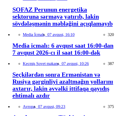
SOFAZ Perunun energetika
sektoruna sərmayə yatırıb, lakin
sövdələşmənin məbləğini açıqlamayıb
Media İcmalı,
07 avqust, 16:10
320
Media icmalı: 6 avqust saat 16:00-dan
7 avqust 2026-cı il saat 16:00-dək
Keçmiş Sovet məkanı,
07 avqust, 10:26
387
Seçkilərdən sonra Ermənistan və
Rusiya gərginliyi azaltmağın yollarını
axtarır, lakin əvvəlki ittifaqa qayıdış
ehtimalı azdır
Avropa,
07 avqust, 09:23
375