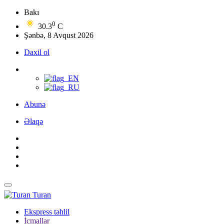
Bakı
0
30.3
C
Şənbə, 8 Avqust 2026
Daxil ol
Abunə
Əlaqə
Turan
Ekspress təhlil
İcmallar