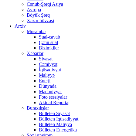
Cənub-Şərqi Asiya
Avropa
Böyük Şərq
Xəzər hövzəsi
Arxiv
Müsahibə
Sual-cavab
Çətin sual
Bizimkiler
Xəbərlər
Siyasət
Cəmiyyət
İqtisadiyyat
Maliyyə
Enerji
Dünyada
Mədəniyyət
Foto sessiyalar
Aktual Reportaj
Buraxılışlar
Bülleten Siyasət
Bülleten İqtisadiyyat
Bülleten Maliyyə
Bülleten Energetika
Söz istəyirəm