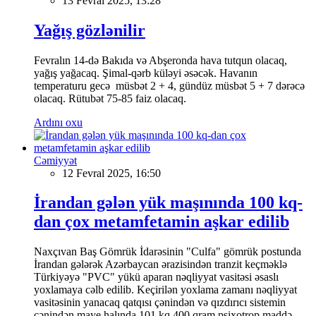
13 Fevral 2025, 13:28
Yağış gözlənilir
Fevralın 14-də Bakıda və Abşeronda hava tutqun olacaq,
yağış yağacaq. Şimal-qərb küləyi əsəcək. Havanın
temperaturu gecə müsbət 2 + 4, gündüz müsbət 5 + 7 dərəcə
olacaq. Rütubət 75-85 faiz olacaq.
Ardını oxu
Cəmiyyət
12 Fevral 2025, 16:50
İrandan gələn yük maşınında 100 kq-
dan çox metamfetamin aşkar edilib
Naxçıvan Baş Gömrük İdarəsinin "Culfa" gömrük postunda
İrandan gələrək Azərbaycan ərazisindən tranzit keçməklə
Türkiyəyə "PVC" yükü aparan nəqliyyat vasitəsi əsaslı
yoxlamaya cəlb edilib. Keçirilən yoxlama zamanı nəqliyyat
vasitəsinin yanacaq qatqısı çənindən və qızdırıcı sistemin
çənindən maye halında 101 kq 400 qram psixotrop maddə -