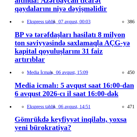
altında: Azərbaycan ticarət
qaydalarını niyə dəyişməlidir
Ekspress təhlil,
07 avqust, 00:03
386
BP və tərəfdaşları hasilatı 8 milyon
ton səviyyəsində saxlamaqla AÇG-yə
kapital qoyuluşlarını 31 faiz
artırıblar
Media İcmalı,
06 avqust, 15:09
450
Media icmalı: 5 avqust saat 16:00-dan
6 avqust 2026-cı il saat 16:00-dək
Ekspress təhlil,
06 avqust, 14:51
471
Gömrükdə keyfiyyət inqilabı, yoxsa
yeni bürokratiya?