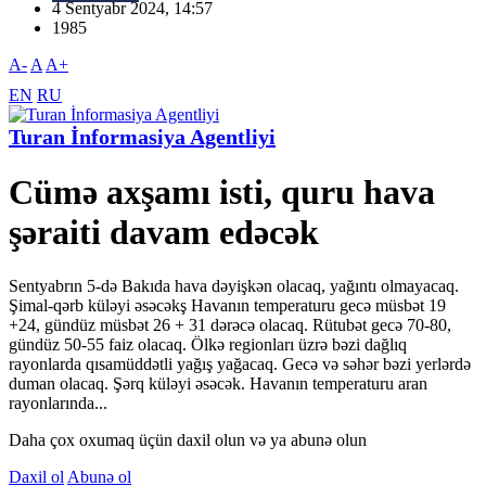
4 Sentyabr 2024, 14:57
1985
A-
A
A+
EN
RU
Turan İnformasiya Agentliyi
Cümə axşamı isti, quru hava
şəraiti davam edəcək
Sentyabrın 5-də Bakıda hava dəyişkən olacaq, yağıntı olmayacaq.
Şimal-qərb küləyi əsəcəkş Havanın temperaturu gecə müsbət 19
+24, gündüz müsbət 26 + 31 dərəcə olacaq. Rütubət gecə 70-80,
gündüz 50-55 faiz olacaq. Ölkə regionları üzrə bəzi dağlıq
rayonlarda qısamüddətli yağış yağacaq. Gecə və səhər bəzi yerlərdə
duman olacaq. Şərq küləyi əsəcək. Havanın temperaturu aran
rayonlarında...
Daha çox oxumaq üçün daxil olun və ya abunə olun
Daxil ol
Abunə ol