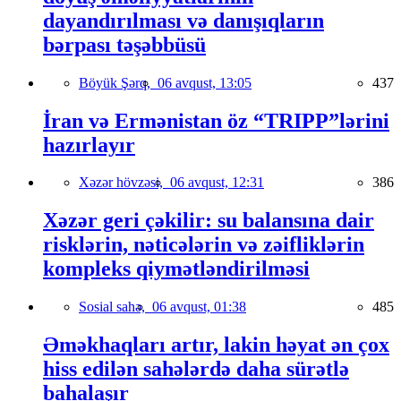
dayandırılması və danışıqların
bərpası təşəbbüsü
Böyük Şərq,
06 avqust, 13:05
437
İran və Ermənistan öz “TRIPP”lərini
hazırlayır
Xəzər hövzəsi,
06 avqust, 12:31
386
Xəzər geri çəkilir: su balansına dair
risklərin, nəticələrin və zəifliklərin
kompleks qiymətləndirilməsi
Sosial sahə,
06 avqust, 01:38
485
Əməkhaqları artır, lakin həyat ən çox
hiss edilən sahələrdə daha sürətlə
bahalaşır