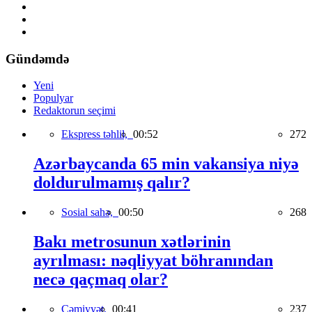
Gündəmdə
Yeni
Populyar
Redaktorun seçimi
Ekspress təhlil,
00:52
272
Azərbaycanda 65 min vakansiya niyə
doldurulmamış qalır?
Sosial sahə,
00:50
268
Bakı metrosunun xətlərinin
ayrılması: nəqliyyat böhranından
necə qaçmaq olar?
Cəmiyyət,
00:41
237