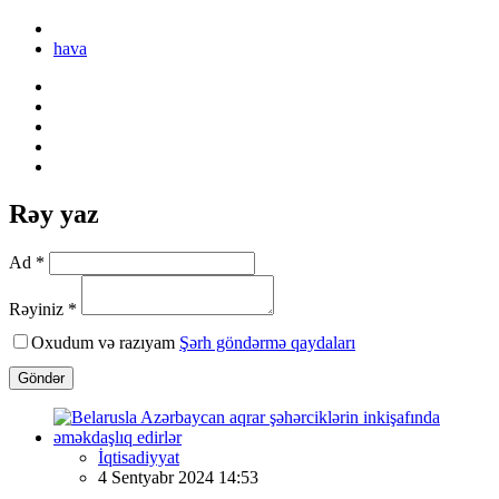
hava
Rəy yaz
Ad *
Rəyiniz *
Oxudum və razıyam
Şərh göndərmə qaydaları
Göndər
İqtisadiyyat
4 Sentyabr 2024 14:53