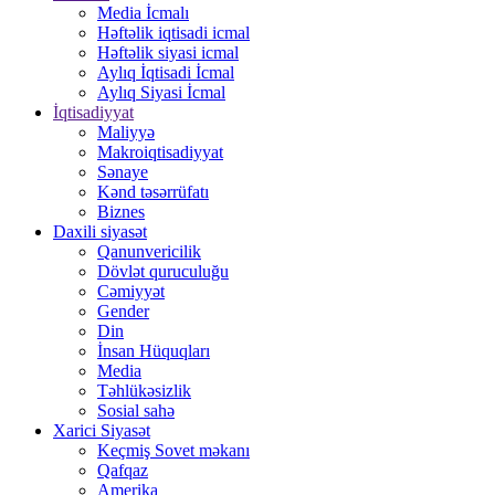
Media İcmalı
Həftəlik iqtisadi icmal
Həftəlik siyasi icmal
Aylıq İqtisadi İcmal
Aylıq Siyasi İcmal
İqtisadiyyat
Maliyyə
Makroiqtisadiyyat
Sənaye
Kənd təsərrüfatı
Biznes
Daxili siyasət
Qanunvericilik
Dövlət quruculuğu
Cəmiyyət
Gender
Din
İnsan Hüquqları
Media
Təhlükəsizlik
Sosial sahə
Xarici Siyasət
Keçmiş Sovet məkanı
Qafqaz
Amerika