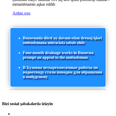
metamfetamin aşkar edilib
Ardını oxu
Buzovnada dörd ay davam edən drenaj işləri
ombudsmana müraciətə səbəb olub
Four-month drainage works in Buzovna
prompt an appeal to the ombudsman
В Бузовна четырехмесячные работы по
водоотводу стали поводом для обращения
к омбудсмену
Bizi sosial şəbəkələrdə izləyin