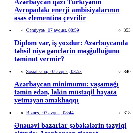
Azərbaycan qazı Türkiyənin
Avropadakı enerji ambisiyalarının
əsas elementinə çevrilir
Cəmiyyət,
07 avqust, 08:59
353
Diplom var, iş yoxdur: Azərbaycanda
təhsil niyə gənclərin məşğulluğuna
təminat vermir?
Sosial sahə,
07 avqust, 08:53
340
Azərbaycan minimumu: yaşamağı
təmin edən, lakin müstəqil həyata
yetməyən əməkhaqqı
Biznes,
07 avqust, 08:44
318
Ənənəvi bazarlar şəbəkələrin təzyiqi