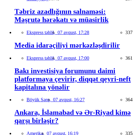
Təbriz azadlığının salnaməsi:
Məşrutə hərəkatı və müasirlik
Ekspress təhlil,
07 avqust, 17:28
337
Media idarəçiliyi mərkəzləşdirilir
Ekspress təhlil,
07 avqust, 17:00
361
Bakı investisiya forumunu daimi
platformaya çevirir, diqqət qeyri-neft
kapitalına yönəlir
Böyük Şərq,
07 avqust, 16:27
364
Ankara, İslamabad və Ər-Riyad kimə
qarşı birləşir?
Amerika,
07 avqust, 16:19
335