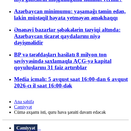
Azərbaycan minimumu: yaşamağı təmin edən,
lakin müstəqil həyata yetməyən əməkhaqqı
Ənənəvi bazarlar şəbəkələrin təzyiqi altında:
Azərbaycan ticarət qaydalarını niyə
dəyişməlidir
BP və tərəfdaşları hasilatı 8 milyon ton
səviyyəsində saxlamaqla AÇG-yə kapital
qoyuluşlarını 31 faiz artırıblar
Media icmalı: 5 avqust saat 16:00-dan 6 avqust
2026-cı il saat 16:00-dək
Ana səhifə
Cəmiyyət
Cümə axşamı isti, quru hava şəraiti davam edəcək
Cəmiyyət