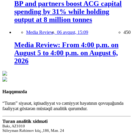
BP and partners boost ACG capital
spending by 31% while holding
output at 8 million tonnes
Media Review,
06 avqust, 15:09
450
Media Review: From 4:00 p.m. on
August 5 to 4:00 p.m. on August 6,
2026
Haqqımızda
“Turan” siyasət, iqtisadiyyat və cəmiyyət həyatının qovuşuğunda
fəaliyyət göstərən müstəqil analitik qurumdur.
Turan analitik xidməti
Bakı, AZ1010
Süleyman Rəhimov küç.,186, Mən. 24