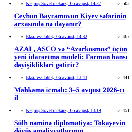
Keçmiş Sovet məkanı,
06 avqust, 14:37
502
Ceyhun Bayramovun Kiyev səfərinin
arxasında nə dayanır?
Ekspress təhlil,
06 avqust, 14:32
467
AZAL, ASCO və “Azərkosmos” üçün
yeni idarəetmə modeli: Fərman hansı
dəyişiklikləri gətirir?
Ekspress təhlil,
06 avqust, 13:43
441
Məhkəmə icmalı: 3–5 avqust 2026-cı
il
Keçmiş Sovet məkanı,
06 avqust, 13:19
451
Sülh naminə diplomatiya: Tokayevin
döyüş əməliyyatlarının