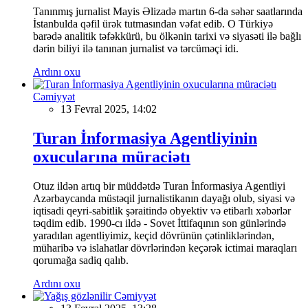
Tanınmış jurnalist Mayis Əlizadə martın 6-da səhər saatlarında
İstanbulda qəfil ürək tutmasından vəfat edib. O Türkiyə
barədə analitik təfəkkürü, bu ölkənin tarixi və siyasəti ilə bağlı
dərin biliyi ilə tanınan jurnalist və tərcüməçi idi.
Ardını oxu
Cəmiyyət
13 Fevral 2025, 14:02
Turan İnformasiya Agentliyinin
oxucularına müraciətı
Otuz ildən artıq bir müddətdə Turan İnformasiya Agentliyi
Azərbaycanda müstəqil jurnalistikanın dayağı olub, siyasi və
iqtisadi qeyri-sabitlik şəraitində obyektiv və etibarlı xəbərlər
təqdim edib. 1990-cı ildə - Sovet İttifaqının son günlərində
yaradılan agentliyimiz, keçid dövrünün çətinliklərindən,
müharibə və islahatlar dövrlərindən keçərək ictimai maraqları
qorumağa sadiq qalıb.
Ardını oxu
Cəmiyyət