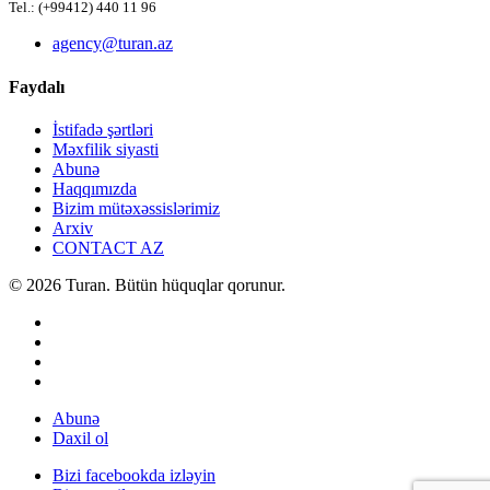
Tel.: (+99412) 440 11 96
agency@turan.az
Faydalı
İstifadə şərtləri
Məxfilik siyasti
Abunə
Haqqımızda
Bizim mütəxəssislərimiz
Arxiv
CONTACT AZ
© 2026 Turan. Bütün hüquqlar qorunur.
Abunə
Daxil ol
Bizi facebookda izləyin