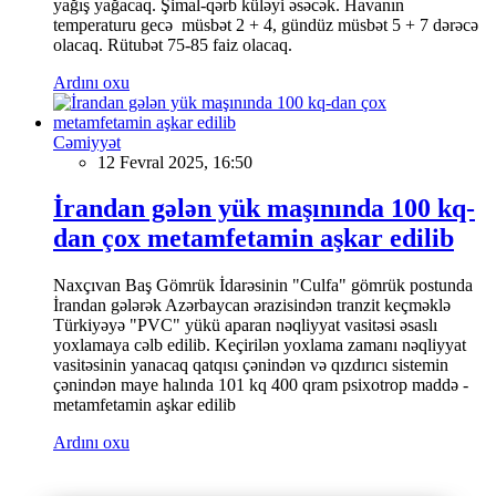
yağış yağacaq. Şimal-qərb küləyi əsəcək. Havanın
temperaturu gecə müsbət 2 + 4, gündüz müsbət 5 + 7 dərəcə
olacaq. Rütubət 75-85 faiz olacaq.
Ardını oxu
Cəmiyyət
12 Fevral 2025, 16:50
İrandan gələn yük maşınında 100 kq-
dan çox metamfetamin aşkar edilib
Naxçıvan Baş Gömrük İdarəsinin "Culfa" gömrük postunda
İrandan gələrək Azərbaycan ərazisindən tranzit keçməklə
Türkiyəyə "PVC" yükü aparan nəqliyyat vasitəsi əsaslı
yoxlamaya cəlb edilib. Keçirilən yoxlama zamanı nəqliyyat
vasitəsinin yanacaq qatqısı çənindən və qızdırıcı sistemin
çənindən maye halında 101 kq 400 qram psixotrop maddə -
metamfetamin aşkar edilib
Ardını oxu