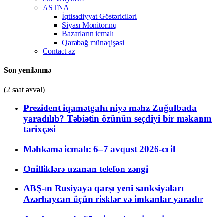
ASTNA
İqtisadiyyat Göstəriciləri
Siyası Monitorinq
Bazarların icmalı
Qarabağ münaqişəsi
Contact az
Son yenilənmə
(2 saat əvvəl)
Prezident iqamətgahı niyə məhz Zuğulbada
yaradılıb? Təbiətin özünün seçdiyi bir məkanın
tarixçəsi
Məhkəmə icmalı: 6–7 avqust 2026-cı il
Onilliklərə uzanan telefon zəngi
ABŞ-ın Rusiyaya qarşı yeni sanksiyaları
Azərbaycan üçün risklər və imkanlar yaradır