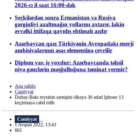
2026-cı il saat 16:00-dək
Seçkilərdən sonra Ermənistan və Rusiya
gərginliyi azaltmağın yollarını axtarır, lakin
əvvəlki ittifaqa qayıdış ehtimalı azdır
Azərbaycan qazı Türkiyənin Avropadakı enerji
ambisiyalarının əsas elementinə çevrilir
Diplom var, iş yoxdur: Azərbaycanda təhsil
niyə gənclərin məşğulluğuna təminat vermir?
Ana səhifə
Cəmiyyət
Dubay-Bakı reysinin sərnişini ölkəyə 30 ədəd Iphone 13
keçirməyə cəhd edib
Cəmiyyət
1 Avqust 2022, 13:43
661