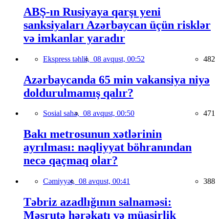
ABŞ-ın Rusiyaya qarşı yeni
sanksiyaları Azərbaycan üçün risklər
və imkanlar yaradır
Ekspress təhlil,
08 avqust, 00:52
482
Azərbaycanda 65 min vakansiya niyə
doldurulmamış qalır?
Sosial sahə,
08 avqust, 00:50
471
Bakı metrosunun xətlərinin
ayrılması: nəqliyyat böhranından
necə qaçmaq olar?
Cəmiyyət,
08 avqust, 00:41
388
Təbriz azadlığının salnaməsi:
Məşrutə hərəkatı və müasirlik