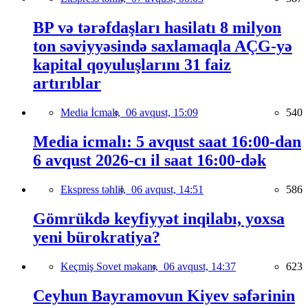
BP və tərəfdaşları hasilatı 8 milyon
ton səviyyəsində saxlamaqla AÇG-yə
kapital qoyuluşlarını 31 faiz
artırıblar
Media İcmalı,
06 avqust, 15:09
540
Media icmalı: 5 avqust saat 16:00-dan
6 avqust 2026-cı il saat 16:00-dək
Ekspress təhlil,
06 avqust, 14:51
586
Gömrükdə keyfiyyət inqilabı, yoxsa
yeni bürokratiya?
Keçmiş Sovet məkanı,
06 avqust, 14:37
623
Ceyhun Bayramovun Kiyev səfərinin