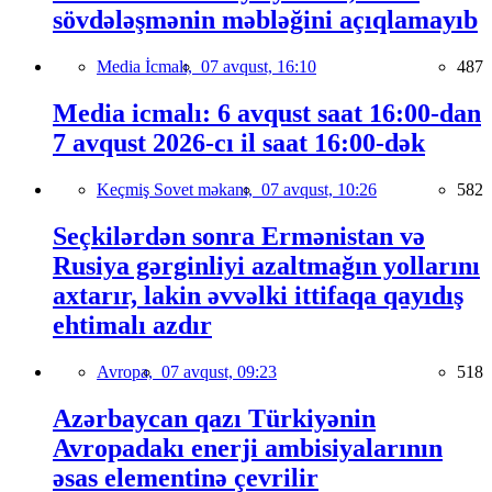
sövdələşmənin məbləğini açıqlamayıb
Media İcmalı,
07 avqust, 16:10
487
Media icmalı: 6 avqust saat 16:00-dan
7 avqust 2026-cı il saat 16:00-dək
Keçmiş Sovet məkanı,
07 avqust, 10:26
582
Seçkilərdən sonra Ermənistan və
Rusiya gərginliyi azaltmağın yollarını
axtarır, lakin əvvəlki ittifaqa qayıdış
ehtimalı azdır
Avropa,
07 avqust, 09:23
518
Azərbaycan qazı Türkiyənin
Avropadakı enerji ambisiyalarının
əsas elementinə çevrilir