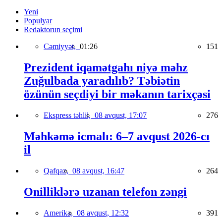
Yeni
Populyar
Redaktorun seçimi
Cəmiyyət,
01:26
151
Prezident iqamətgahı niyə məhz
Zuğulbada yaradılıb? Təbiətin
özünün seçdiyi bir məkanın tarixçəsi
Ekspress təhlil,
08 avqust, 17:07
276
Məhkəmə icmalı: 6–7 avqust 2026-cı
il
Qafqaz,
08 avqust, 16:47
264
Onilliklərə uzanan telefon zəngi
Amerika,
08 avqust, 12:32
391