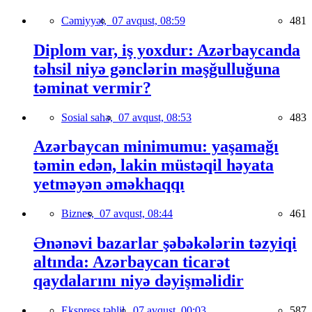
Cəmiyyət,
07 avqust, 08:59
481
Diplom var, iş yoxdur: Azərbaycanda
təhsil niyə gənclərin məşğulluğuna
təminat vermir?
Sosial sahə,
07 avqust, 08:53
483
Azərbaycan minimumu: yaşamağı
təmin edən, lakin müstəqil həyata
yetməyən əməkhaqqı
Biznes,
07 avqust, 08:44
461
Ənənəvi bazarlar şəbəkələrin təzyiqi
altında: Azərbaycan ticarət
qaydalarını niyə dəyişməlidir
Ekspress təhlil,
07 avqust, 00:03
587