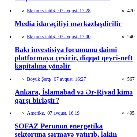
Ekspress təhlil,
07 avqust, 17:28
470
Media idarəçiliyi mərkəzləşdirilir
Ekspress təhlil,
07 avqust, 17:00
540
Bakı investisiya forumunu daimi
platformaya çevirir, diqqət qeyri-neft
kapitalına yönəlir
Böyük Şərq,
07 avqust, 16:27
567
Ankara, İslamabad və Ər-Riyad kimə
qarşı birləşir?
Amerika,
07 avqust, 16:19
495
SOFAZ Perunun energetika
sektoruna sərmayə yatırıb, lakin