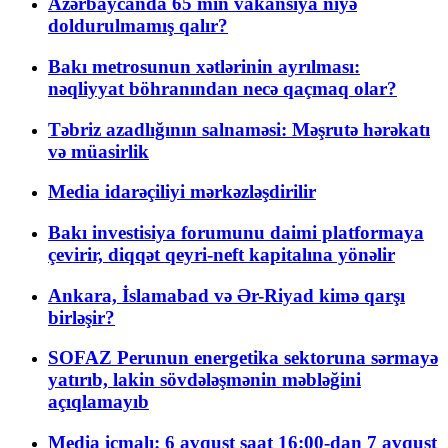
Azərbaycanda 65 min vakansiya niyə
doldurulmamış qalır?
Bakı metrosunun xətlərinin ayrılması:
nəqliyyat böhranından necə qaçmaq olar?
Təbriz azadlığının salnaməsi: Məşrutə hərəkatı
və müasirlik
Media idarəçiliyi mərkəzləşdirilir
Bakı investisiya forumunu daimi platformaya
çevirir, diqqət qeyri-neft kapitalına yönəlir
Ankara, İslamabad və Ər-Riyad kimə qarşı
birləşir?
SOFAZ Perunun energetika sektoruna sərmayə
yatırıb, lakin sövdələşmənin məbləğini
açıqlamayıb
Media icmalı: 6 avqust saat 16:00-dan 7 avqust