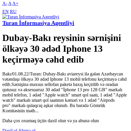
A-
A
A+
EN
RU
Turan İnformasiya Agentliyi
Dubay-Bakı reysinin sərnişini
ölkəyə 30 ədəd Iphone 13
keçirməyə cəhd edib
Bakı/01.08.22/Turan: Dubay-Bakı aviareysi ilə gələn Azərbaycan
vətəndaşı ölkəyə 30 ədəd Iphone 13 mobil telefonu keçirməyə cəhd
edib.Sərnişinə məxsus sellofan paketə baxış keçirilib və oradan
qutusuz və aksesuarsız 30 ədəd "İphone 13 pro 128 GB" markalı
mobil telefon, 1 ədəd "Apple watch" smart qol saatı, 1 ədəd "Apple
watch" markalı smart qol saatının kəməri və 1 ədəd "Airpods
pro" markalı qulaqcıq aşkar olunub. Bu barədə Gömrük
Komitəsinin mətb...
Daha çox oxumaq üçün daxil olun və ya abunə olun
Daxil ol
Abunə ol