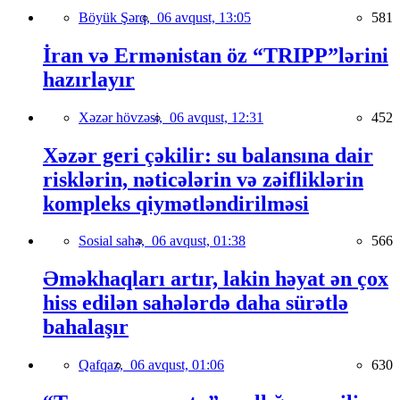
Böyük Şərq,
06 avqust, 13:05
581
İran və Ermənistan öz “TRIPP”lərini
hazırlayır
Xəzər hövzəsi,
06 avqust, 12:31
452
Xəzər geri çəkilir: su balansına dair
risklərin, nəticələrin və zəifliklərin
kompleks qiymətləndirilməsi
Sosial sahə,
06 avqust, 01:38
566
Əməkhaqları artır, lakin həyat ən çox
hiss edilən sahələrdə daha sürətlə
bahalaşır
Qafqaz,
06 avqust, 01:06
630