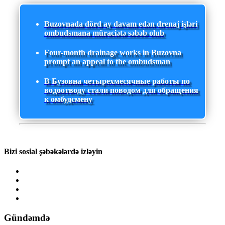
Buzovnada dörd ay davam edən drenaj işləri
ombudsmana müraciətə səbəb olub
Four-month drainage works in Buzovna
prompt an appeal to the ombudsman
В Бузовна четырехмесячные работы по
водоотводу стали поводом для обращения
к омбудсмену
Bizi sosial şəbəkələrdə izləyin
Gündəmdə