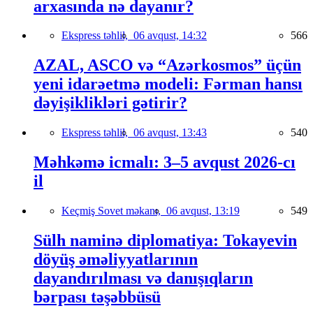
arxasında nə dayanır?
Ekspress təhlil,
06 avqust, 14:32
566
AZAL, ASCO və “Azərkosmos” üçün
yeni idarəetmə modeli: Fərman hansı
dəyişiklikləri gətirir?
Ekspress təhlil,
06 avqust, 13:43
540
Məhkəmə icmalı: 3–5 avqust 2026-cı
il
Keçmiş Sovet məkanı,
06 avqust, 13:19
549
Sülh naminə diplomatiya: Tokayevin
döyüş əməliyyatlarının
dayandırılması və danışıqların
bərpası təşəbbüsü