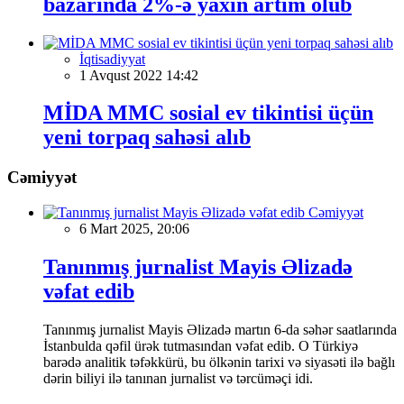
bazarında 2%-ə yaxın artım olub
İqtisadiyyat
1 Avqust 2022 14:42
MİDA MMC sosial ev tikintisi üçün
yeni torpaq sahəsi alıb
Cəmiyyət
Cəmiyyət
6 Mart 2025, 20:06
Tanınmış jurnalist Mayis Əlizadə
vəfat edib
Tanınmış jurnalist Mayis Əlizadə martın 6-da səhər saatlarında
İstanbulda qəfil ürək tutmasından vəfat edib. O Türkiyə
barədə analitik təfəkkürü, bu ölkənin tarixi və siyasəti ilə bağlı
dərin biliyi ilə tanınan jurnalist və tərcüməçi idi.