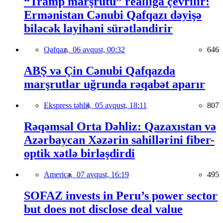
“Tramp marşrutu” reallığa çevrilir:
Ermənistan Cənubi Qafqazı dəyişə
biləcək layihəni sürətləndirir
Qafqaz,
06 avqust, 00:32
646
ABŞ və Çin Cənubi Qafqazda
marşrutlar uğrunda rəqabət aparır
Ekspress təhlil,
05 avqust, 18:11
807
Rəqəmsal Orta Dəhliz: Qazaxıstan və
Azərbaycan Xəzərin sahillərini fiber-
optik xətlə birləşdirdi
America,
07 avqust, 16:19
495
SOFAZ invests in Peru’s power sector
but does not disclose deal value