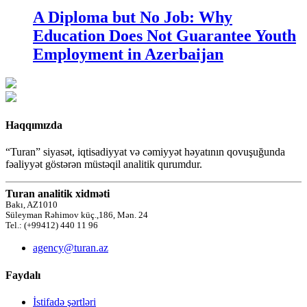
A Diploma but No Job: Why
Education Does Not Guarantee Youth
Employment in Azerbaijan
Haqqımızda
“Turan” siyasət, iqtisadiyyat və cəmiyyət həyatının qovuşuğunda
fəaliyyət göstərən müstəqil analitik qurumdur.
Turan analitik xidməti
Bakı, AZ1010
Süleyman Rəhimov küç.,186, Mən. 24
Tel.: (+99412) 440 11 96
agency@turan.az
Faydalı
İstifadə şərtləri