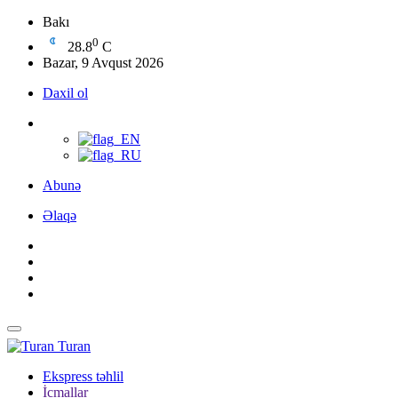
Bakı
0
28.8
C
Bazar, 9 Avqust 2026
Daxil ol
Abunə
Əlaqə
Turan
Ekspress təhlil
İcmallar