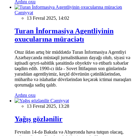
Ardını oxu
Cəmiyyət
13 Fevral 2025, 14:02
Turan İnformasiya Agentliyinin
oxucularına müraciətı
Otuz ildən artıq bir müddətdə Turan İnformasiya Agentliyi
Azərbaycanda müstəqil jurnalistikanın dayağı olub, siyasi və
iqtisadi qeyri-sabitlik şəraitində obyektiv və etibarlı xəbərlər
təqdim edib. 1990-cı ildə - Sovet İttifaqının son günlərində
yaradılan agentliyimiz, keçid dövrünün çətinliklərindən,
müharibə və islahatlar dövrlərindən keçərək ictimai maraqları
qorumağa sadiq qalıb.
Ardını oxu
Cəmiyyət
13 Fevral 2025, 13:28
Yağış gözlənilir
Fevralın 14-də Bakıda və Abşeronda hava tutqun olacaq,