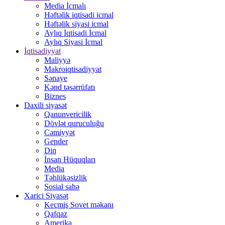
Media İcmalı
Həftəlik iqtisadi icmal
Həftəlik siyasi icmal
Aylıq İqtisadi İcmal
Aylıq Siyasi İcmal
İqtisadiyyat
Maliyyə
Makroiqtisadiyyat
Sənaye
Kənd təsərrüfatı
Biznes
Daxili siyasət
Qanunvericilik
Dövlət quruculuğu
Cəmiyyət
Gender
Din
İnsan Hüquqları
Media
Təhlükəsizlik
Sosial sahə
Xarici Siyasət
Keçmiş Sovet məkanı
Qafqaz
Amerika