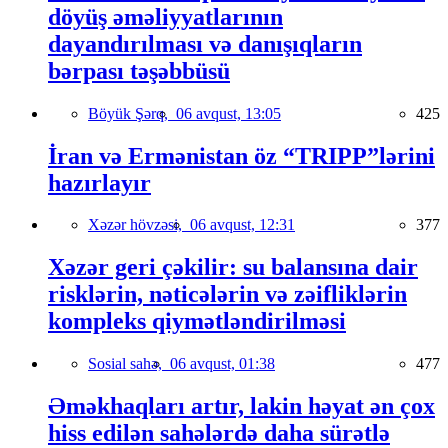
döyüş əməliyyatlarının
dayandırılması və danışıqların
bərpası təşəbbüsü
Böyük Şərq,
06 avqust, 13:05
425
İran və Ermənistan öz “TRIPP”lərini
hazırlayır
Xəzər hövzəsi,
06 avqust, 12:31
377
Xəzər geri çəkilir: su balansına dair
risklərin, nəticələrin və zəifliklərin
kompleks qiymətləndirilməsi
Sosial sahə,
06 avqust, 01:38
477
Əməkhaqları artır, lakin həyat ən çox
hiss edilən sahələrdə daha sürətlə