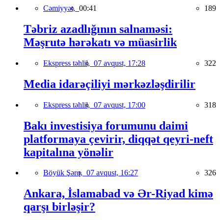
Cəmiyyət,
00:41
189
Təbriz azadlığının salnaməsi:
Məşrutə hərəkatı və müasirlik
Ekspress təhlil,
07 avqust, 17:28
322
Media idarəçiliyi mərkəzləşdirilir
Ekspress təhlil,
07 avqust, 17:00
318
Bakı investisiya forumunu daimi
platformaya çevirir, diqqət qeyri-neft
kapitalına yönəlir
Böyük Şərq,
07 avqust, 16:27
326
Ankara, İslamabad və Ər-Riyad kimə
qarşı birləşir?