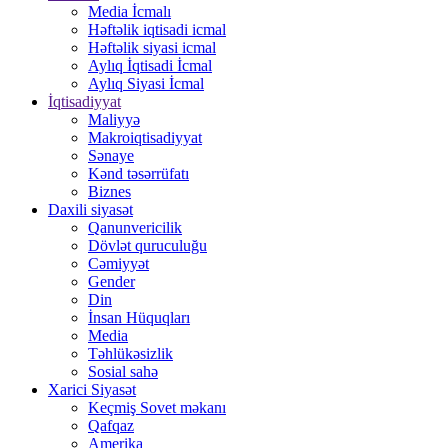
Media İcmalı
Həftəlik iqtisadi icmal
Həftəlik siyasi icmal
Aylıq İqtisadi İcmal
Aylıq Siyasi İcmal
İqtisadiyyat
Maliyyə
Makroiqtisadiyyat
Sənaye
Kənd təsərrüfatı
Biznes
Daxili siyasət
Qanunvericilik
Dövlət quruculuğu
Cəmiyyət
Gender
Din
İnsan Hüquqları
Media
Təhlükəsizlik
Sosial sahə
Xarici Siyasət
Keçmiş Sovet məkanı
Qafqaz
Amerika