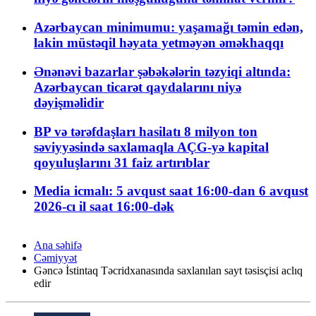
Azərbaycan minimumu: yaşamağı təmin edən,
lakin müstəqil həyata yetməyən əməkhaqqı
Ənənəvi bazarlar şəbəkələrin təzyiqi altında:
Azərbaycan ticarət qaydalarını niyə
dəyişməlidir
BP və tərəfdaşları hasilatı 8 milyon ton
səviyyəsində saxlamaqla AÇG-yə kapital
qoyuluşlarını 31 faiz artırıblar
Media icmalı: 5 avqust saat 16:00-dan 6 avqust
2026-cı il saat 16:00-dək
Ana səhifə
Cəmiyyət
Gəncə İstintaq Təcridxanasında saxlanılan sayt təsisçisi aclıq
edir