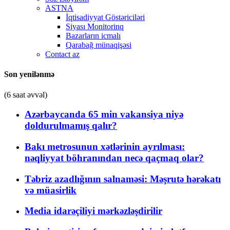
ASTNA
İqtisadiyyat Göstəriciləri
Siyası Monitorinq
Bazarların icmalı
Qarabağ münaqişəsi
Contact az
Son yenilənmə
(6 saat əvvəl)
Azərbaycanda 65 min vakansiya niyə
doldurulmamış qalır?
Bakı metrosunun xətlərinin ayrılması:
nəqliyyat böhranından necə qaçmaq olar?
Təbriz azadlığının salnaməsi: Məşrutə hərəkatı
və müasirlik
Media idarəçiliyi mərkəzləşdirilir