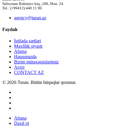
Süleyman Rəhimov küç.,186, Mən. 24
Tel.: (+99412) 440 11 96
agency@turan.az
Faydalı
İstifadə şərtləri
Məxfilik siyasti
Abunə
Haqqımızda
Bizim mütəxəssislərimiz
Arxiv
CONTACT AZ
© 2026 Turan. Bütün hüquqlar qorunur.
Abunə
Daxil ol