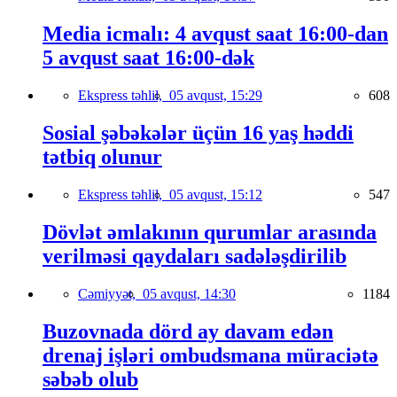
Media icmalı: 4 avqust saat 16:00-dan
5 avqust saat 16:00-dək
Ekspress təhlil,
05 avqust, 15:29
608
Sosial şəbəkələr üçün 16 yaş həddi
tətbiq olunur
Ekspress təhlil,
05 avqust, 15:12
547
Dövlət əmlakının qurumlar arasında
verilməsi qaydaları sadələşdirilib
Cəmiyyət,
05 avqust, 14:30
1184
Buzovnada dörd ay davam edən
drenaj işləri ombudsmana müraciətə
səbəb olub