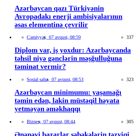
Azərbaycan qazı Türkiyənin
Avropadakı enerji ambisiyalarının
əsas elementinə çevrilir
Cəmiyyət,
07 avqust, 08:59
337
Diplom var, iş yoxdur: Azərbaycanda
təhsil niyə gənclərin məşğulluğuna
təminat vermir?
Sosial sahə,
07 avqust, 08:53
323
Azərbaycan minimumu: yaşamağı
təmin edən, lakin müstəqil həyata
yetməyən əməkhaqqı
Biznes,
07 avqust, 08:44
305
Ənənəvi bazarlar şəbəkələrin təzyiqi