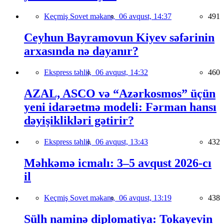
Keçmiş Sovet məkanı,
06 avqust, 14:37
491
Ceyhun Bayramovun Kiyev səfərinin
arxasında nə dayanır?
Ekspress təhlil,
06 avqust, 14:32
460
AZAL, ASCO və “Azərkosmos” üçün
yeni idarəetmə modeli: Fərman hansı
dəyişiklikləri gətirir?
Ekspress təhlil,
06 avqust, 13:43
432
Məhkəmə icmalı: 3–5 avqust 2026-cı
il
Keçmiş Sovet məkanı,
06 avqust, 13:19
438
Sülh naminə diplomatiya: Tokayevin