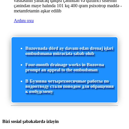
vasitəsinin yanacaq qatqısı çənindən və qızdırıcı sistemin
çənindən maye halında 101 kq 400 qram psixotrop maddə -
metamfetamin aşkar edilib
Ardını oxu
Buzovnada dörd ay davam edən drenaj işləri
ombudsmana müraciətə səbəb olub
Four-month drainage works in Buzovna
prompt an appeal to the ombudsman
В Бузовна четырехмесячные работы по
водоотводу стали поводом для обращения
к омбудсмену
Bizi sosial şəbəkələrdə izləyin