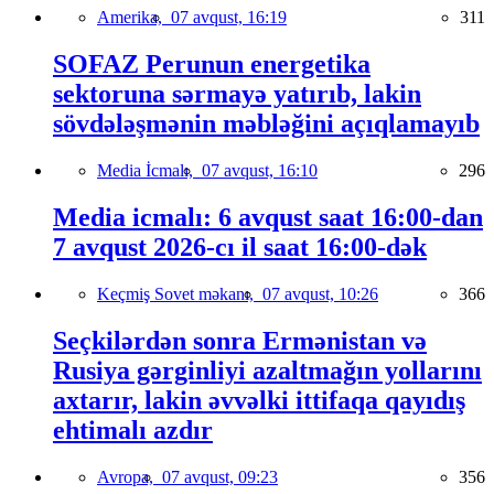
Amerika,
07 avqust, 16:19
311
SOFAZ Perunun energetika
sektoruna sərmayə yatırıb, lakin
sövdələşmənin məbləğini açıqlamayıb
Media İcmalı,
07 avqust, 16:10
296
Media icmalı: 6 avqust saat 16:00-dan
7 avqust 2026-cı il saat 16:00-dək
Keçmiş Sovet məkanı,
07 avqust, 10:26
366
Seçkilərdən sonra Ermənistan və
Rusiya gərginliyi azaltmağın yollarını
axtarır, lakin əvvəlki ittifaqa qayıdış
ehtimalı azdır
Avropa,
07 avqust, 09:23
356