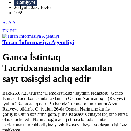
Cəmiyyət
26 İyul 2023, 16:46
1059
A-
A
A+
EN
RU
Turan İnformasiya Agentliyi
Gəncə İstintaq
Təcridxanasında saxlanılan
sayt təsisçisi aclıq edir
Bakı/26.07.23/Turan: "Demokratik.az" saytının redaktoru, Gəncə
İstintaq Təcridxanasında saxlanılan Osman Nərimanoğlu (Rzayev)
iyulun 23-dən aclıq edir. Bu barədə Turan-a onun xanımı Arzu
Rzayeva bildirib. O, iyulun 26-da Osman Nərimanoğlu ilə
görüşüb.Onun sözlərinə görə, jurnalist əsassız cinayət təqibinə etiraz
olaraq aclıq edir.Nərimanoğlu aclıq etməsi barədə istintaq
təcridxanasının rəhbərliyinə yazıb.Rzayeva həyat yoldaşının işi üzrə
məhkəmə...