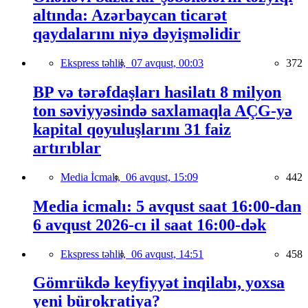
altında: Azərbaycan ticarət
qaydalarını niyə dəyişməlidir
Ekspress təhlil,
07 avqust, 00:03
372
BP və tərəfdaşları hasilatı 8 milyon
ton səviyyəsində saxlamaqla AÇG-yə
kapital qoyuluşlarını 31 faiz
artırıblar
Media İcmalı,
06 avqust, 15:09
442
Media icmalı: 5 avqust saat 16:00-dan
6 avqust 2026-cı il saat 16:00-dək
Ekspress təhlil,
06 avqust, 14:51
458
Gömrükdə keyfiyyət inqilabı, yoxsa
yeni bürokratiya?