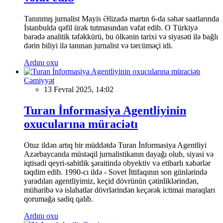
Tanınmış jurnalist Mayis Əlizadə martın 6-da səhər saatlarında
İstanbulda qəfil ürək tutmasından vəfat edib. O Türkiyə
barədə analitik təfəkkürü, bu ölkənin tarixi və siyasəti ilə bağlı
dərin biliyi ilə tanınan jurnalist və tərcüməçi idi.
Ardını oxu
Cəmiyyət
13 Fevral 2025, 14:02
Turan İnformasiya Agentliyinin
oxucularına müraciətı
Otuz ildən artıq bir müddətdə Turan İnformasiya Agentliyi
Azərbaycanda müstəqil jurnalistikanın dayağı olub, siyasi və
iqtisadi qeyri-sabitlik şəraitində obyektiv və etibarlı xəbərlər
təqdim edib. 1990-cı ildə - Sovet İttifaqının son günlərində
yaradılan agentliyimiz, keçid dövrünün çətinliklərindən,
müharibə və islahatlar dövrlərindən keçərək ictimai maraqları
qorumağa sadiq qalıb.
Ardını oxu