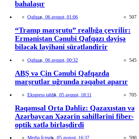
bahalaşır
Qafqaz,
06 avqust, 01:06
507
“Tramp marşrutu” reallığa çevrilir:
Ermənistan Cənubi Qafqazı dəyişə
biləcək layihəni sürətləndirir
Qafqaz,
06 avqust, 00:32
545
ABŞ və Çin Cənubi Qafqazda
marşrutlar uğrunda rəqabət aparır
Ekspress təhlil,
05 avqust, 18:11
705
Rəqəmsal Orta Dəhliz: Qazaxıstan və
Azərbaycan Xəzərin sahillərini fiber-
optik xətlə birləşdirdi
Media İcmalı,
05 avqust, 16:37
590