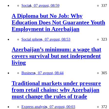
Social,
07 avqust, 08:59
337
A Diploma but No Job: Why
Education Does Not Guarantee Youth
Employment in Azerbaijan
Social sphere,
07 avqust, 08:53
323
Azerbaijan’s minimum: a wage that
covers survival but not independent
living
Business,
07 avqust, 08:44
305
Traditional markets under pressure
from retail chains: why Azerbaijan
must change the rules of trade
Express analysis,
07 avqust, 00:03
372