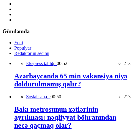
Gündəmdə
Yeni
Populyar
Redaktorun seçimi
Ekspress təhlil,
00:52
213
Azərbaycanda 65 min vakansiya niyə
doldurulmamış qalır?
Sosial sahə,
00:50
213
Bakı metrosunun xətlərinin
ayrılması: nəqliyyat böhranından
necə qaçmaq olar?