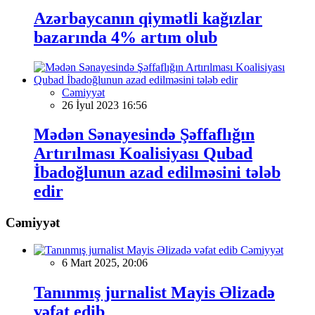
Azərbaycanın qiymətli kağızlar
bazarında 4% artım olub
Cəmiyyət
26 İyul 2023 16:56
Mədən Sənayesində Şəffaflığın
Artırılması Koalisiyası Qubad
İbadoğlunun azad edilməsini tələb
edir
Cəmiyyət
Cəmiyyət
6 Mart 2025, 20:06
Tanınmış jurnalist Mayis Əlizadə
vəfat edib