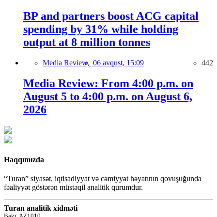
BP and partners boost ACG capital
spending by 31% while holding
output at 8 million tonnes
Media Review,
06 avqust, 15:09
442
Media Review: From 4:00 p.m. on
August 5 to 4:00 p.m. on August 6,
2026
Haqqımızda
“Turan” siyasət, iqtisadiyyat və cəmiyyət həyatının qovuşuğunda
fəaliyyət göstərən müstəqil analitik qurumdur.
Turan analitik xidməti
Bakı, AZ1010