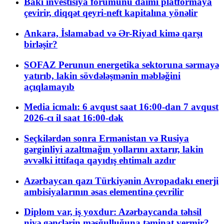
Bakı investisiya forumunu daimi platformaya
çevirir, diqqət qeyri-neft kapitalına yönəlir
Ankara, İslamabad və Ər-Riyad kimə qarşı
birləşir?
SOFAZ Perunun energetika sektoruna sərmayə
yatırıb, lakin sövdələşmənin məbləğini
açıqlamayıb
Media icmalı: 6 avqust saat 16:00-dan 7 avqust
2026-cı il saat 16:00-dək
Seçkilərdən sonra Ermənistan və Rusiya
gərginliyi azaltmağın yollarını axtarır, lakin
əvvəlki ittifaqa qayıdış ehtimalı azdır
Azərbaycan qazı Türkiyənin Avropadakı enerji
ambisiyalarının əsas elementinə çevrilir
Diplom var, iş yoxdur: Azərbaycanda təhsil
niyə gənclərin məşğulluğuna təminat vermir?