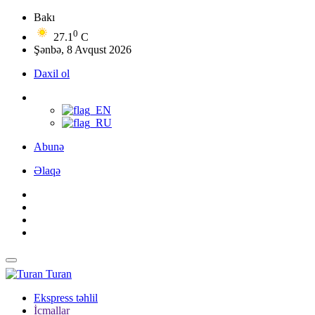
Bakı
0
27.1
C
Şənbə, 8 Avqust 2026
Daxil ol
Abunə
Əlaqə
Turan
Ekspress təhlil
İcmallar