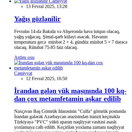
Cəmiyyət
13 Fevral 2025, 13:28
Yağış gözlənilir
Fevralın 14-də Bakıda və Abşeronda hava tutqun olacaq,
yağış yağacaq. Şimal-qərb küləyi əsəcək. Havanın
temperaturu gecə müsbət 2 + 4, gündüz müsbət 5 + 7 dərəcə
olacaq. Rütubət 75-85 faiz olacaq.
Ardını oxu
Cəmiyyət
12 Fevral 2025, 16:50
İrandan gələn yük maşınında 100 kq-
dan çox metamfetamin aşkar edilib
Naxçıvan Baş Gömrük İdarəsinin "Culfa" gömrük postunda
İrandan gələrək Azərbaycan ərazisindən tranzit keçməklə
Türkiyəyə "PVC" yükü aparan nəqliyyat vasitəsi əsaslı
yoxlamaya cəlb edilib. Keçirilən yoxlama zamanı nəqliyyat