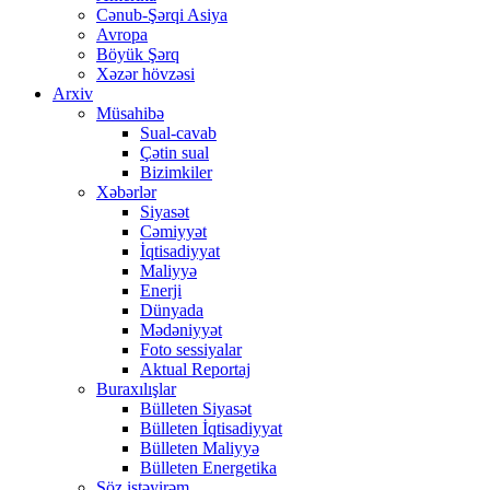
Cənub-Şərqi Asiya
Avropa
Böyük Şərq
Xəzər hövzəsi
Arxiv
Müsahibə
Sual-cavab
Çətin sual
Bizimkiler
Xəbərlər
Siyasət
Cəmiyyət
İqtisadiyyat
Maliyyə
Enerji
Dünyada
Mədəniyyət
Foto sessiyalar
Aktual Reportaj
Buraxılışlar
Bülleten Siyasət
Bülleten İqtisadiyyat
Bülleten Maliyyə
Bülleten Energetika
Söz istəyirəm