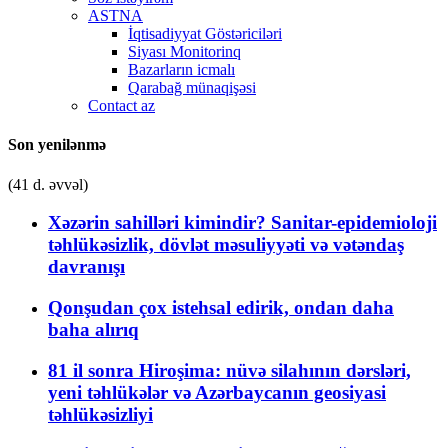
ASTNA
İqtisadiyyat Göstəriciləri
Siyası Monitorinq
Bazarların icmalı
Qarabağ münaqişəsi
Contact az
Son yenilənmə
(41 d. əvvəl)
Xəzərin sahilləri kimindir? Sanitar-epidemioloji
təhlükəsizlik, dövlət məsuliyyəti və vətəndaş
davranışı
Qonşudan çox istehsal edirik, ondan daha
baha alırıq
81 il sonra Hiroşima: nüvə silahının dərsləri,
yeni təhlükələr və Azərbaycanın geosiyasi
təhlükəsizliyi