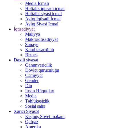
Media İcmalı
Həftəlik iqtisadi icmal
Həftəlik siyasi icmal
Aylıq İqtisadi İcmal
Aylıq Siyasi İcmal
İqtisadiyyat
Maliyyə
Makroiqtisadiyyat
Sənaye
Kənd təsərrüfatı
Biznes
Daxili siyasət
Qanunvericilik
Dövlət quruculuğu
Cəmiyyət
Gender
Din
İnsan Hüquqları
Media
Təhlükəsizlik
Sosial sahə
Xarici Siyasət
Keçmiş Sovet məkanı
Qafqaz
Amerika