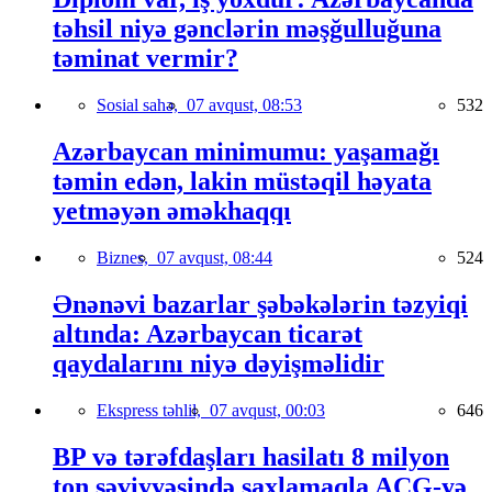
təhsil niyə gənclərin məşğulluğuna
təminat vermir?
Sosial sahə,
07 avqust, 08:53
532
Azərbaycan minimumu: yaşamağı
təmin edən, lakin müstəqil həyata
yetməyən əməkhaqqı
Biznes,
07 avqust, 08:44
524
Ənənəvi bazarlar şəbəkələrin təzyiqi
altında: Azərbaycan ticarət
qaydalarını niyə dəyişməlidir
Ekspress təhlil,
07 avqust, 00:03
646
BP və tərəfdaşları hasilatı 8 milyon
ton səviyyəsində saxlamaqla AÇG-yə