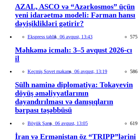
AZAL, ASCO və “Azərkosmos” üçün
yeni idarəetmə modeli: Fərman hansı
dəyişiklikləri gətirir?
Ekspress təhlil,
06 avqust, 13:43
575
Məhkəmə icmalı: 3–5 avqust 2026-cı
il
Keçmiş Sovet məkanı,
06 avqust, 13:19
586
Sülh naminə diplomatiya: Tokayevin
döyüş əməliyyatlarının
dayandırılması və danışıqların
bərpası təşəbbüsü
Böyük Şərq,
06 avqust, 13:05
619
İran və Ermənistan öz “TRIPP”lərini