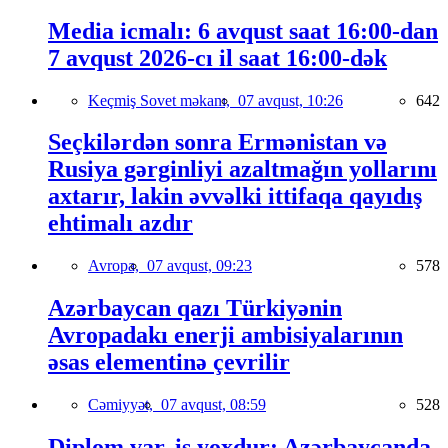
Media icmalı: 6 avqust saat 16:00-dan
7 avqust 2026-cı il saat 16:00-dək
Keçmiş Sovet məkanı,
07 avqust, 10:26
642
Seçkilərdən sonra Ermənistan və
Rusiya gərginliyi azaltmağın yollarını
axtarır, lakin əvvəlki ittifaqa qayıdış
ehtimalı azdır
Avropa,
07 avqust, 09:23
578
Azərbaycan qazı Türkiyənin
Avropadakı enerji ambisiyalarının
əsas elementinə çevrilir
Cəmiyyət,
07 avqust, 08:59
528
Diplom var, iş yoxdur: Azərbaycanda