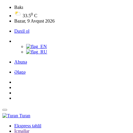
Bakı
0
33.5
C
Bazar, 9 Avqust 2026
Daxil ol
Abunə
Əlaqə
Turan
Ekspress təhlil
İcmallar