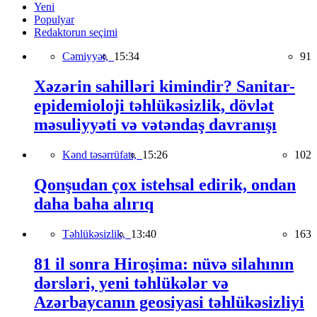
Yeni
Populyar
Redaktorun seçimi
Cəmiyyət,
15:34
91
Xəzərin sahilləri kimindir? Sanitar-
epidemioloji təhlükəsizlik, dövlət
məsuliyyəti və vətəndaş davranışı
Kənd təsərrüfatı,
15:26
102
Qonşudan çox istehsal edirik, ondan
daha baha alırıq
Təhlükəsizlik,
13:40
163
81 il sonra Hiroşima: nüvə silahının
dərsləri, yeni təhlükələr və
Azərbaycanın geosiyasi təhlükəsizliyi