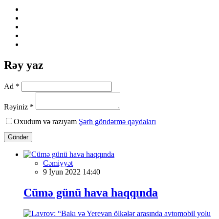
Rəy yaz
Ad *
Rəyiniz *
Oxudum və razıyam
Şərh göndərmə qaydaları
Göndər
Cəmiyyət
9 İyun 2022 14:40
Cümə günü hava haqqında