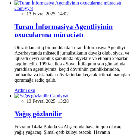
Cəmiyyət
13 Fevral 2025, 14:02
Turan İnformasiya Agentliyinin
oxucularına müraciətı
Otuz ildən artıq bir müddətdə Turan İnformasiya Agentliyi
Azərbaycanda müstəqil jurnalistikanın dayağı olub, siyasi və
iqtisadi qeyri-sabitlik şəraitində obyektiv və etibarlı xəbərlər
təqdim edib. 1990-cı ildə - Sovet İttifaqının son günlərində
yaradılan agentliyimiz, keçid dövrünün çətinliklərindən,
müharibə və islahatlar dövrlərindən keçərək ictimai maraqları
qorumağa sadiq qalıb.
Ardını oxu
Cəmiyyət
13 Fevral 2025, 13:28
Yağış gözlənilir
Fevralın 14-də Bakıda və Abşeronda hava tutqun olacaq,
yağış yağacaq. Şimal-qərb küləyi əsəcək. Havanın