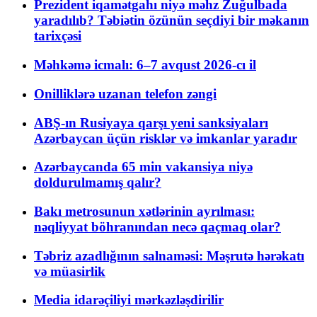
Prezident iqamətgahı niyə məhz Zuğulbada
yaradılıb? Təbiətin özünün seçdiyi bir məkanın
tarixçəsi
Məhkəmə icmalı: 6–7 avqust 2026-cı il
Onilliklərə uzanan telefon zəngi
ABŞ-ın Rusiyaya qarşı yeni sanksiyaları
Azərbaycan üçün risklər və imkanlar yaradır
Azərbaycanda 65 min vakansiya niyə
doldurulmamış qalır?
Bakı metrosunun xətlərinin ayrılması:
nəqliyyat böhranından necə qaçmaq olar?
Təbriz azadlığının salnaməsi: Məşrutə hərəkatı
və müasirlik
Media idarəçiliyi mərkəzləşdirilir