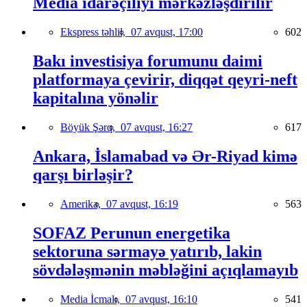
Media idarəçiliyi mərkəzləşdirilir
Ekspress təhlil,
07 avqust, 17:00
602
Bakı investisiya forumunu daimi
platformaya çevirir, diqqət qeyri-neft
kapitalına yönəlir
Böyük Şərq,
07 avqust, 16:27
617
Ankara, İslamabad və Ər-Riyad kimə
qarşı birləşir?
Amerika,
07 avqust, 16:19
563
SOFAZ Perunun energetika
sektoruna sərmayə yatırıb, lakin
sövdələşmənin məbləğini açıqlamayıb
Media İcmalı,
07 avqust, 16:10
541