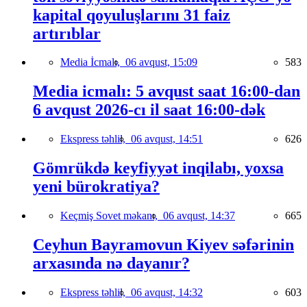
kapital qoyuluşlarını 31 faiz
artırıblar
Media İcmalı,
06 avqust, 15:09
583
Media icmalı: 5 avqust saat 16:00-dan
6 avqust 2026-cı il saat 16:00-dək
Ekspress təhlil,
06 avqust, 14:51
626
Gömrükdə keyfiyyət inqilabı, yoxsa
yeni bürokratiya?
Keçmiş Sovet məkanı,
06 avqust, 14:37
665
Ceyhun Bayramovun Kiyev səfərinin
arxasında nə dayanır?
Ekspress təhlil,
06 avqust, 14:32
603