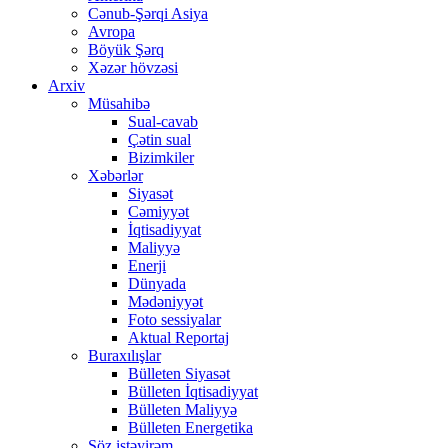
Cənub-Şərqi Asiya
Avropa
Böyük Şərq
Xəzər hövzəsi
Arxiv
Müsahibə
Sual-cavab
Çətin sual
Bizimkiler
Xəbərlər
Siyasət
Cəmiyyət
İqtisadiyyat
Maliyyə
Enerji
Dünyada
Mədəniyyət
Foto sessiyalar
Aktual Reportaj
Buraxılışlar
Bülleten Siyasət
Bülleten İqtisadiyyat
Bülleten Maliyyə
Bülleten Energetika
Söz istəyirəm