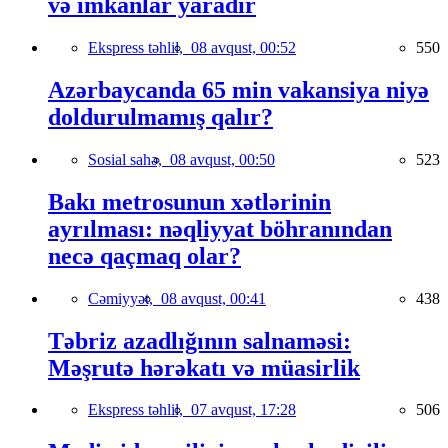
və imkanlar yaradır
Ekspress təhlil,
08 avqust, 00:52
550
Azərbaycanda 65 min vakansiya niyə
doldurulmamış qalır?
Sosial sahə,
08 avqust, 00:50
523
Bakı metrosunun xətlərinin
ayrılması: nəqliyyat böhranından
necə qaçmaq olar?
Cəmiyyət,
08 avqust, 00:41
438
Təbriz azadlığının salnaməsi:
Məşrutə hərəkatı və müasirlik
Ekspress təhlil,
07 avqust, 17:28
506