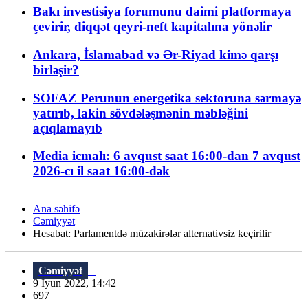
Bakı investisiya forumunu daimi platformaya
çevirir, diqqət qeyri-neft kapitalına yönəlir
Ankara, İslamabad və Ər-Riyad kimə qarşı
birləşir?
SOFAZ Perunun energetika sektoruna sərmayə
yatırıb, lakin sövdələşmənin məbləğini
açıqlamayıb
Media icmalı: 6 avqust saat 16:00-dan 7 avqust
2026-cı il saat 16:00-dək
Ana səhifə
Cəmiyyət
Hesabat: Parlamentdə müzakirələr alternativsiz keçirilir
Cəmiyyət
9 İyun 2022, 14:42
697