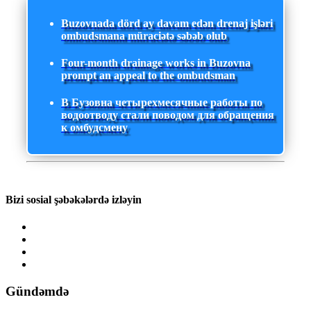
Buzovnada dörd ay davam edən drenaj işləri
ombudsmana müraciətə səbəb olub
Four-month drainage works in Buzovna
prompt an appeal to the ombudsman
В Бузовна четырехмесячные работы по
водоотводу стали поводом для обращения
к омбудсмену
Bizi sosial şəbəkələrdə izləyin
Gündəmdə