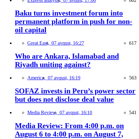
Express analysis,
07 avqust, 17:00
602
Baku turns investment forum into
permanent platform in push for non-
oil capital
Great East,
07 avqust, 16:27
617
Who are Ankara, Islamabad and
Riyadh uniting against?
America,
07 avqust, 16:19
563
SOFAZ invests in Peru’s power sector
but does not disclose deal value
Media Review,
07 avqust, 16:10
541
Media Review: From 4:00 p.m. on
August 6 to 4:00 p.m. on August 7,