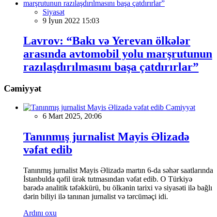
Siyasət
9 İyun 2022 15:03
Lavrov: “Bakı və Yerevan ölkələr
arasında avtomobil yolu marşrutunun
razılaşdırılmasını başa çatdırırlar”
Cəmiyyət
Cəmiyyət
6 Mart 2025, 20:06
Tanınmış jurnalist Mayis Əlizadə
vəfat edib
Tanınmış jurnalist Mayis Əlizadə martın 6-da səhər saatlarında
İstanbulda qəfil ürək tutmasından vəfat edib. O Türkiyə
barədə analitik təfəkkürü, bu ölkənin tarixi və siyasəti ilə bağlı
dərin biliyi ilə tanınan jurnalist və tərcüməçi idi.
Ardını oxu