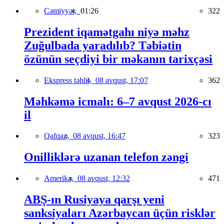
Cəmiyyət,
01:26
322
Prezident iqamətgahı niyə məhz
Zuğulbada yaradılıb? Təbiətin
özünün seçdiyi bir məkanın tarixçəsi
Ekspress təhlil,
08 avqust, 17:07
362
Məhkəmə icmalı: 6–7 avqust 2026-cı
il
Qafqaz,
08 avqust, 16:47
323
Onilliklərə uzanan telefon zəngi
Amerika,
08 avqust, 12:32
471
ABŞ-ın Rusiyaya qarşı yeni
sanksiyaları Azərbaycan üçün risklər