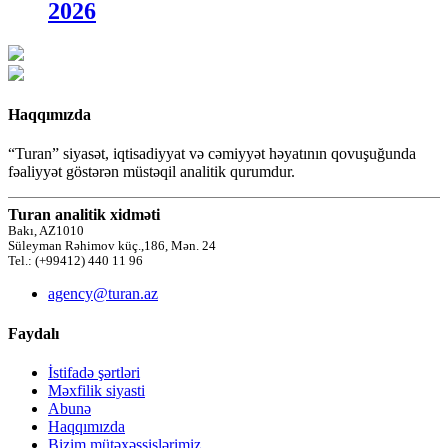
2026
Haqqımızda
“Turan” siyasət, iqtisadiyyat və cəmiyyət həyatının qovuşuğunda
fəaliyyət göstərən müstəqil analitik qurumdur.
Turan analitik xidməti
Bakı, AZ1010
Süleyman Rəhimov küç.,186, Mən. 24
Tel.: (+99412) 440 11 96
agency@turan.az
Faydalı
İstifadə şərtləri
Məxfilik siyasti
Abunə
Haqqımızda
Bizim mütəxəssislərimiz