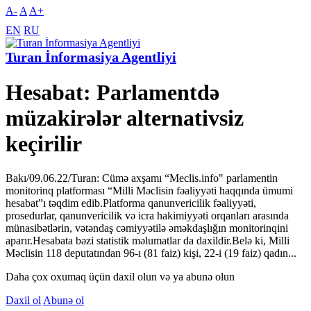
A-
A
A+
EN
RU
Turan İnformasiya Agentliyi
Hesabat: Parlamentdə
müzakirələr alternativsiz
keçirilir
Bakı/09.06.22/Turan: Cümə axşamı “Meclis.info" parlamentin
monitorinq platforması “Milli Məclisin fəaliyyəti haqqında ümumi
hesabat”ı təqdim edib.Platforma qanunvericilik fəaliyyəti,
prosedurlar, qanunvericilik və icra hakimiyyəti orqanları arasında
münasibətlərin, vətəndaş cəmiyyətilə əməkdaşlığın monitorinqini
aparır.Hesabata bəzi statistik məlumatlar da daxildir.Belə ki, Milli
Məclisin 118 deputatından 96-ı (81 faiz) kişi, 22-i (19 faiz) qadın...
Daha çox oxumaq üçün daxil olun və ya abunə olun
Daxil ol
Abunə ol