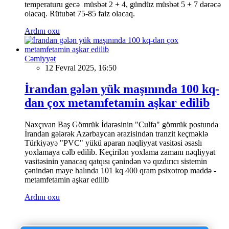
temperaturu gecə müsbət 2 + 4, gündüz müsbət 5 + 7 dərəcə
olacaq. Rütubət 75-85 faiz olacaq.
Ardını oxu
Cəmiyyət
12 Fevral 2025, 16:50
İrandan gələn yük maşınında 100 kq-
dan çox metamfetamin aşkar edilib
Naxçıvan Baş Gömrük İdarəsinin "Culfa" gömrük postunda
İrandan gələrək Azərbaycan ərazisindən tranzit keçməklə
Türkiyəyə "PVC" yükü aparan nəqliyyat vasitəsi əsaslı
yoxlamaya cəlb edilib. Keçirilən yoxlama zamanı nəqliyyat
vasitəsinin yanacaq qatqısı çənindən və qızdırıcı sistemin
çənindən maye halında 101 kq 400 qram psixotrop maddə -
metamfetamin aşkar edilib
Ardını oxu