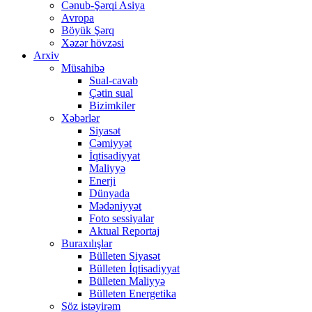
Cənub-Şərqi Asiya
Avropa
Böyük Şərq
Xəzər hövzəsi
Arxiv
Müsahibə
Sual-cavab
Çətin sual
Bizimkiler
Xəbərlər
Siyasət
Cəmiyyət
İqtisadiyyat
Maliyyə
Enerji
Dünyada
Mədəniyyət
Foto sessiyalar
Aktual Reportaj
Buraxılışlar
Bülleten Siyasət
Bülleten İqtisadiyyat
Bülleten Maliyyə
Bülleten Energetika
Söz istəyirəm