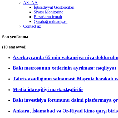
ASTNA
İqtisadiyyat Göstəriciləri
Siyası Monitorinq
Bazarların icmalı
Qarabağ münaqişəsi
Contact az
Son yenilənmə
(10 saat əvvəl)
Azərbaycanda 65 min vakansiya niyə doldurulm
Bakı metrosunun xətlərinin ayrılması: nəqliyya
Təbriz azadlığının salnaməsi: Məşrutə hərəkatı v
Media idarəçiliyi mərkəzləşdirilir
Bakı investisiya forumunu daimi platformaya çevi
Ankara, İslamabad və Ər-Riyad kimə qarşı birlə