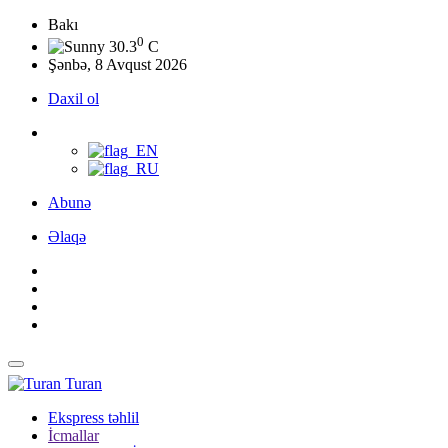
Bakı
0
30.3
C
Şənbə, 8 Avqust 2026
Daxil ol
Abunə
Əlaqə
Turan
Ekspress təhlil
İcmallar