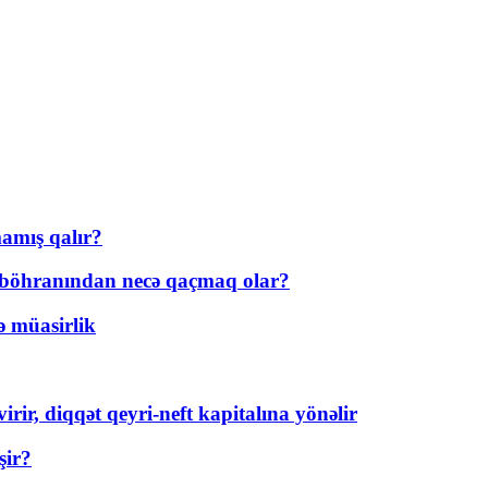
amış qalır?
t böhranından necə qaçmaq olar?
ə müasirlik
rir, diqqət qeyri-neft kapitalına yönəlir
şir?