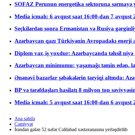
SOFAZ Perunun energetika sektoruna sərmayə ya
Media icmalı: 6 avqust saat 16:00-dan 7 avqust 2
Seçkilərdən sonra Ermənistan və Rusiya gərginliyi
Azərbaycan qazı Türkiyənin Avropadakı enerji am
Diplom var, iş yoxdur: Azərbaycanda təhsil niyə
Azərbaycan minimumu: yaşamağı təmin edən, la
Ənənəvi bazarlar şəbəkələrin təzyiqi altında: Azə
BP və tərəfdaşları hasilatı 8 milyon ton səviyyəs
Media icmalı: 5 avqust saat 16:00-dan 6 avqust 2
Ana səhifə
Cəmiyyət
İrandan gələn 52 nəfər Cəlilabad xəstəxanasına yerləşdirilib