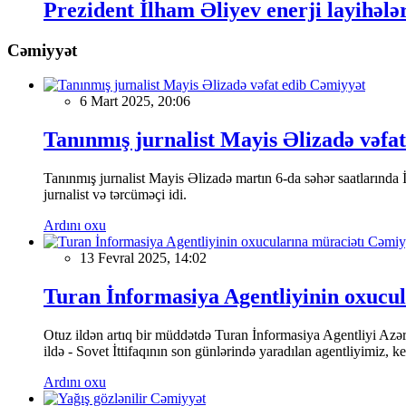
Prezident İlham Əliyev enerji layihələ
Cəmiyyət
Cəmiyyət
6 Mart 2025, 20:06
Tanınmış jurnalist Mayis Əlizadə vəfat
Tanınmış jurnalist Mayis Əlizadə martın 6-da səhər saatlarında İs
jurnalist və tərcüməçi idi.
Ardını oxu
Cəmiy
13 Fevral 2025, 14:02
Turan İnformasiya Agentliyinin oxucul
Otuz ildən artıq bir müddətdə Turan İnformasiya Agentliyi Azərba
ildə - Sovet İttifaqının son günlərində yaradılan agentliyimiz, 
Ardını oxu
Cəmiyyət