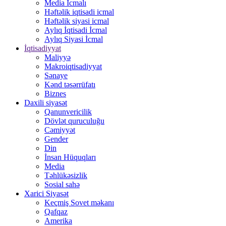
Media İcmalı
Həftəlik iqtisadi icmal
Həftəlik siyasi icmal
Aylıq İqtisadi İcmal
Aylıq Siyasi İcmal
İqtisadiyyat
Maliyyə
Makroiqtisadiyyat
Sənaye
Kənd təsərrüfatı
Biznes
Daxili siyasət
Qanunvericilik
Dövlət quruculuğu
Cəmiyyət
Gender
Din
İnsan Hüquqları
Media
Təhlükəsizlik
Sosial sahə
Xarici Siyasət
Keçmiş Sovet məkanı
Qafqaz
Amerika