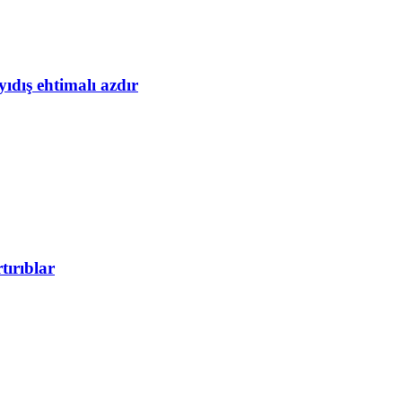
yıdış ehtimalı azdır
tırıblar