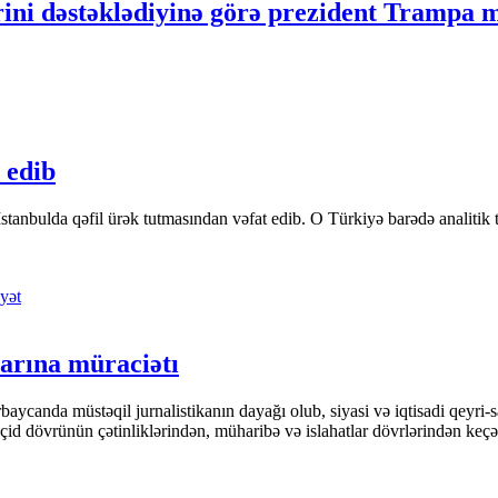
rini dəstəklədiyinə görə prezident Trampa m
 edib
tanbulda qəfil ürək tutmasından vəfat edib. O Türkiyə barədə analitik təfə
yət
arına müraciətı
ycanda müstəqil jurnalistikanın dayağı olub, siyasi və iqtisadi qeyri-sa
keçid dövrünün çətinliklərindən, müharibə və islahatlar dövrlərindən keç