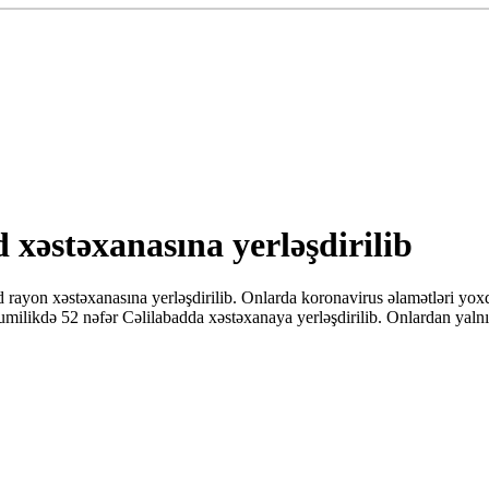
 xəstəxanasına yerləşdirilib
ayon xəstəxanasına yerləşdirilib. Onlarda koronavirus əlamətləri yoxdur
umilikdə 52 nəfər Cəlilabadda xəstəxanaya yerləşdirilib. Onlardan yalnı