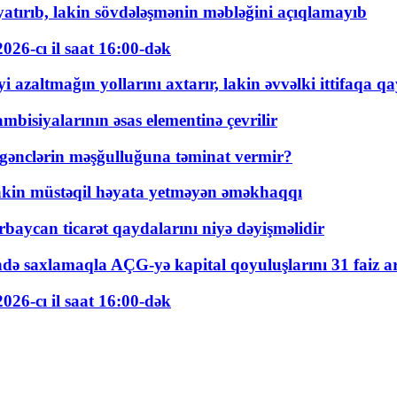
tırıb, lakin sövdələşmənin məbləğini açıqlamayıb
026-cı il saat 16:00-dək
 azaltmağın yollarını axtarır, lakin əvvəlki ittifaqa qa
bisiyalarının əsas elementinə çevrilir
 gənclərin məşğulluğuna təminat vermir?
kin müstəqil həyata yetməyən əməkhaqqı
rbaycan ticarət qaydalarını niyə dəyişməlidir
ində saxlamaqla AÇG-yə kapital qoyuluşlarını 31 faiz ar
026-cı il saat 16:00-dək