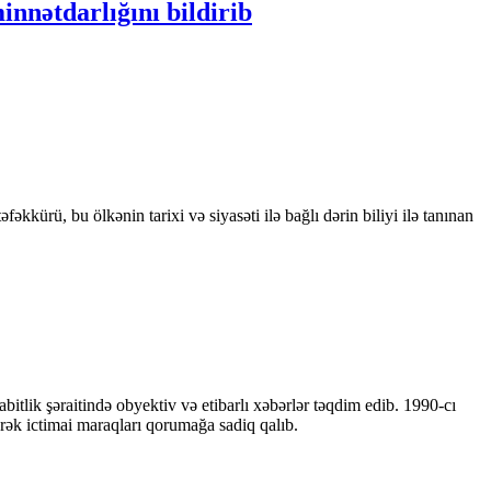
innətdarlığını bildirib
kkürü, bu ölkənin tarixi və siyasəti ilə bağlı dərin biliyi ilə tanınan
bitlik şəraitində obyektiv və etibarlı xəbərlər təqdim edib. 1990-cı
ərək ictimai maraqları qorumağa sadiq qalıb.