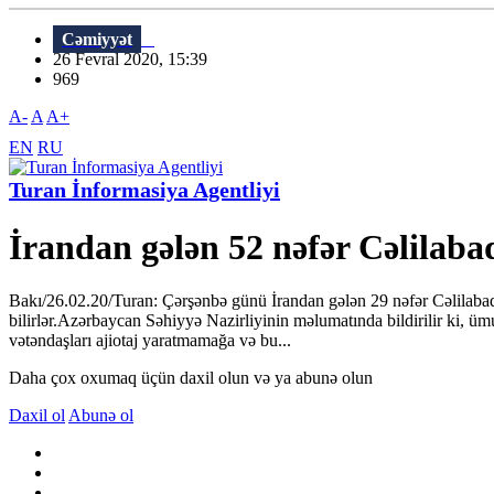
Cəmiyyət
26 Fevral 2020, 15:39
969
A-
A
A+
EN
RU
Turan İnformasiya Agentliyi
İrandan gələn 52 nəfər Cəlilabad
Bakı/26.02.20/Turan: Çərşənbə günü İrandan gələn 29 nəfər Cəlilabad r
bilirlər.Azərbaycan Səhiyyə Nazirliyinin məlumatında bildirilir ki, üm
vətəndaşları ajiotaj yaratmamağa və bu...
Daha çox oxumaq üçün daxil olun və ya abunə olun
Daxil ol
Abunə ol