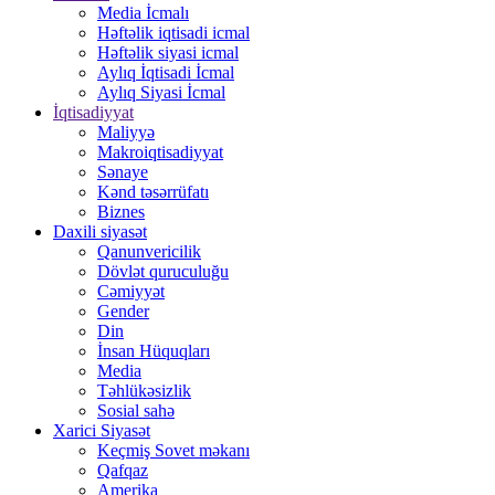
Media İcmalı
Həftəlik iqtisadi icmal
Həftəlik siyasi icmal
Aylıq İqtisadi İcmal
Aylıq Siyasi İcmal
İqtisadiyyat
Maliyyə
Makroiqtisadiyyat
Sənaye
Kənd təsərrüfatı
Biznes
Daxili siyasət
Qanunvericilik
Dövlət quruculuğu
Cəmiyyət
Gender
Din
İnsan Hüquqları
Media
Təhlükəsizlik
Sosial sahə
Xarici Siyasət
Keçmiş Sovet məkanı
Qafqaz
Amerika