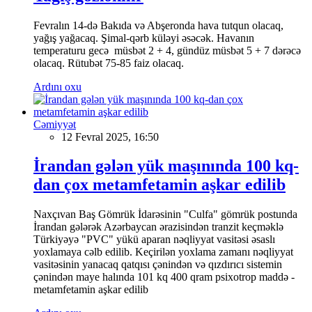
Fevralın 14-də Bakıda və Abşeronda hava tutqun olacaq,
yağış yağacaq. Şimal-qərb küləyi əsəcək. Havanın
temperaturu gecə müsbət 2 + 4, gündüz müsbət 5 + 7 dərəcə
olacaq. Rütubət 75-85 faiz olacaq.
Ardını oxu
Cəmiyyət
12 Fevral 2025, 16:50
İrandan gələn yük maşınında 100 kq-
dan çox metamfetamin aşkar edilib
Naxçıvan Baş Gömrük İdarəsinin "Culfa" gömrük postunda
İrandan gələrək Azərbaycan ərazisindən tranzit keçməklə
Türkiyəyə "PVC" yükü aparan nəqliyyat vasitəsi əsaslı
yoxlamaya cəlb edilib. Keçirilən yoxlama zamanı nəqliyyat
vasitəsinin yanacaq qatqısı çənindən və qızdırıcı sistemin
çənindən maye halında 101 kq 400 qram psixotrop maddə -
metamfetamin aşkar edilib