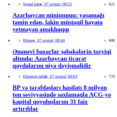
Sosial sahə,
07 avqust, 08:53
621
Azərbaycan minimumu: yaşamağı
təmin edən, lakin müstəqil həyata
yetməyən əməkhaqqı
Biznes,
07 avqust, 08:44
600
Ənənəvi bazarlar şəbəkələrin təzyiqi
altında: Azərbaycan ticarət
qaydalarını niyə dəyişməlidir
Ekspress təhlil,
07 avqust, 00:03
733
BP və tərəfdaşları hasilatı 8 milyon
ton səviyyəsində saxlamaqla AÇG-yə
kapital qoyuluşlarını 31 faiz
artırıblar