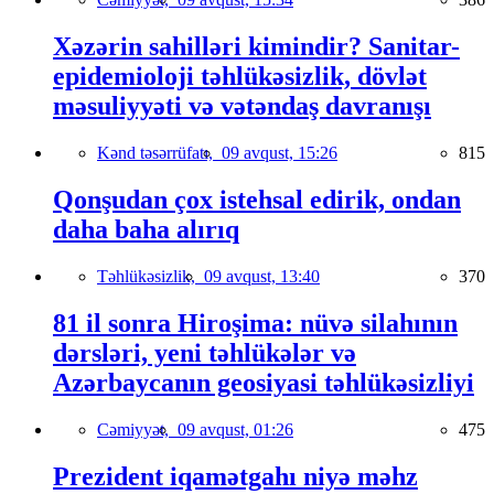
Xəzərin sahilləri kimindir? Sanitar-
epidemioloji təhlükəsizlik, dövlət
məsuliyyəti və vətəndaş davranışı
Kənd təsərrüfatı,
09 avqust, 15:26
815
Qonşudan çox istehsal edirik, ondan
daha baha alırıq
Təhlükəsizlik,
09 avqust, 13:40
370
81 il sonra Hiroşima: nüvə silahının
dərsləri, yeni təhlükələr və
Azərbaycanın geosiyasi təhlükəsizliyi
Cəmiyyət,
09 avqust, 01:26
475
Prezident iqamətgahı niyə məhz