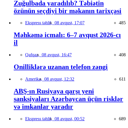
Zuğulbada yaradılıb? Təbiətin
özünün seçdiyi bir məkanın tarixçəsi
Ekspress təhlil,
08 avqust, 17:07
485
Məhkəmə icmalı: 6–7 avqust 2026-cı
il
Qafqaz,
08 avqust, 16:47
408
Onilliklərə uzanan telefon zəngi
Amerika,
08 avqust, 12:32
611
ABŞ-ın Rusiyaya qarşı yeni
sanksiyaları Azərbaycan üçün risklər
və imkanlar yaradır
Ekspress təhlil,
08 avqust, 00:52
689