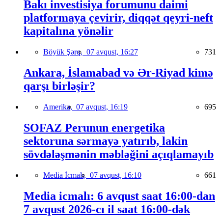
Bakı investisiya forumunu daimi
platformaya çevirir, diqqət qeyri-neft
kapitalına yönəlir
Böyük Şərq,
07 avqust, 16:27
731
Ankara, İslamabad və Ər-Riyad kimə
qarşı birləşir?
Amerika,
07 avqust, 16:19
695
SOFAZ Perunun energetika
sektoruna sərmayə yatırıb, lakin
sövdələşmənin məbləğini açıqlamayıb
Media İcmalı,
07 avqust, 16:10
661
Media icmalı: 6 avqust saat 16:00-dan
7 avqust 2026-cı il saat 16:00-dək