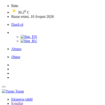
Bakı
0
30.2
C
Bazar ertəsi, 10 Avqust 2026
Daxil ol
Abunə
Əlaqə
Turan
Ekspress təhlil
İcmallar