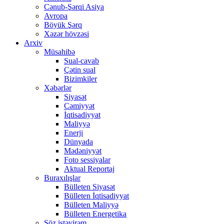
Cənub-Şərqi Asiya
Avropa
Böyük Şərq
Xəzər hövzəsi
Arxiv
Müsahibə
Sual-cavab
Çətin sual
Bizimkiler
Xəbərlər
Siyasət
Cəmiyyət
İqtisadiyyat
Maliyyə
Enerji
Dünyada
Mədəniyyət
Foto sessiyalar
Aktual Reportaj
Buraxılışlar
Bülleten Siyasət
Bülleten İqtisadiyyat
Bülleten Maliyyə
Bülleten Energetika
Söz istəyirəm