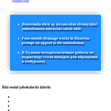
Ardını oxu
Buzovnada dörd ay davam edən drenaj işləri
ombudsmana müraciətə səbəb olub
Four-month drainage works in Buzovna
prompt an appeal to the ombudsman
В Бузовна четырехмесячные работы по
водоотводу стали поводом для обращения
к омбудсмену
Bizi sosial şəbəkələrdə izləyin