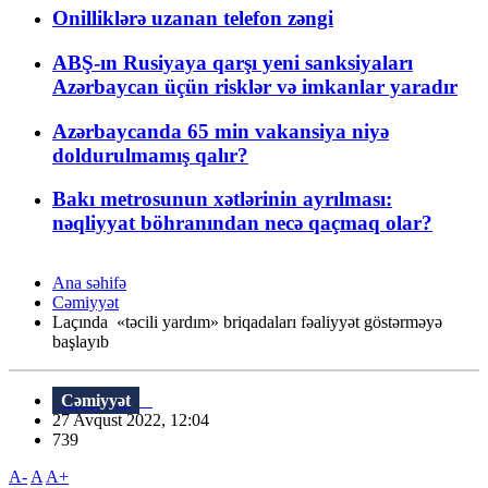
Onilliklərə uzanan telefon zəngi
ABŞ-ın Rusiyaya qarşı yeni sanksiyaları
Azərbaycan üçün risklər və imkanlar yaradır
Azərbaycanda 65 min vakansiya niyə
doldurulmamış qalır?
Bakı metrosunun xətlərinin ayrılması:
nəqliyyat böhranından necə qaçmaq olar?
Ana səhifə
Cəmiyyət
Laçında «təcili yardım» briqadaları fəaliyyət göstərməyə
başlayıb
Cəmiyyət
27 Avqust 2022, 12:04
739
A-
A
A+