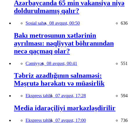
Azərbaycanda 65 min vakansiya niyə
doldurulmamış qalır?
Sosial sahə,
08 avqust, 00:50
636
Bakı metrosunun xətlərinin
ayrılması: nəqliyyat böhranından
necə qaçmaq olar?
Cəmiyyət,
08 avqust, 00:41
551
Təbriz azadlığının salnaməsi:
Məşrutə hərəkatı və müasirlik
Ekspress təhlil,
07 avqust, 17:28
594
Media idarəçiliyi mərkəzləşdirilir
Ekspress təhlil,
07 avqust, 17:00
736