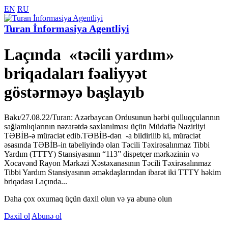
EN
RU
Turan İnformasiya Agentliyi
Laçında «təcili yardım»
briqadaları fəaliyyət
göstərməyə başlayıb
Bakı/27.08.22/Turan: Azərbaycan Ordusunun hərbi qulluqçularının
sağlamlıqlarının nəzarətdə saxlanılması üçün Müdafiə Nazirliyi
TƏBİB-ə müraciət edib.TƏBİB-dən -a bildirilib ki, müraciət
əsasında TƏBİB-in tabeliyində olan Təcili Təxirəsalınmaz Tibbi
Yardım (TTTY) Stansiyasının “113” dispetçer mərkəzinin və
Xocavənd Rayon Mərkəzi Xəstəxanasının Təcili Təxirəsalınmaz
Tibbi Yardım Stansiyasının əməkdaşlarından ibarət iki TTTY həkim
briqadası Laçında...
Daha çox oxumaq üçün daxil olun və ya abunə olun
Daxil ol
Abunə ol