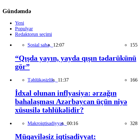
Gündəmdə
Yeni
Populyar
Redaktorun seçimi
Sosial sahə,
12:07
155
“Qışda yayın, yayda qışın tədarükünü
gör”
Təhlükəsizlik,
11:37
166
İdxal olunan inflyasiya: ərzağın
bahalaşması Azərbaycan üçün niyə
xüsusilə təhlükəlidir?
Makroiqtisadiyyat,
00:16
328
Müqaviləsiz iqtisadiyyat: