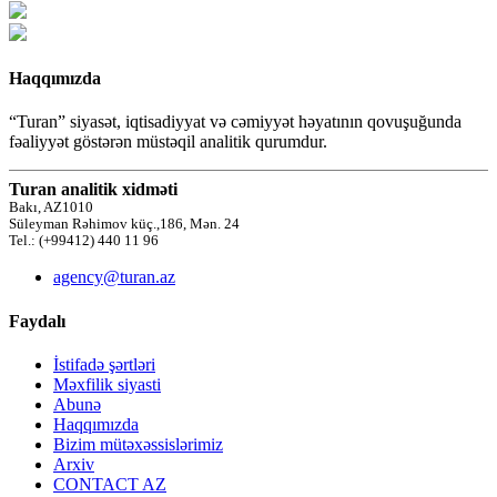
Haqqımızda
“Turan” siyasət, iqtisadiyyat və cəmiyyət həyatının qovuşuğunda
fəaliyyət göstərən müstəqil analitik qurumdur.
Turan analitik xidməti
Bakı, AZ1010
Süleyman Rəhimov küç.,186, Mən. 24
Tel.: (+99412) 440 11 96
agency@turan.az
Faydalı
İstifadə şərtləri
Məxfilik siyasti
Abunə
Haqqımızda
Bizim mütəxəssislərimiz
Arxiv
CONTACT AZ