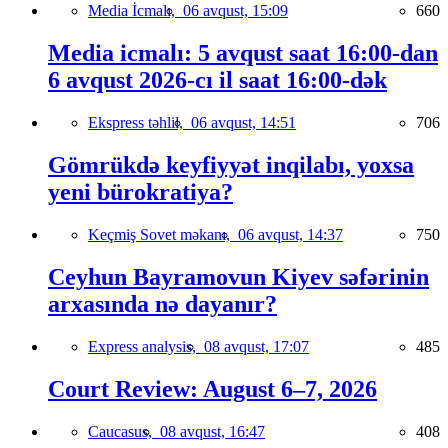
Media İcmalı,
06 avqust, 15:09
660
Media icmalı: 5 avqust saat 16:00-dan
6 avqust 2026-cı il saat 16:00-dək
Ekspress təhlil,
06 avqust, 14:51
706
Gömrükdə keyfiyyət inqilabı, yoxsa
yeni bürokratiya?
Keçmiş Sovet məkanı,
06 avqust, 14:37
750
Ceyhun Bayramovun Kiyev səfərinin
arxasında nə dayanır?
Express analysis,
08 avqust, 17:07
485
Court Review: August 6–7, 2026
Caucasus,
08 avqust, 16:47
408