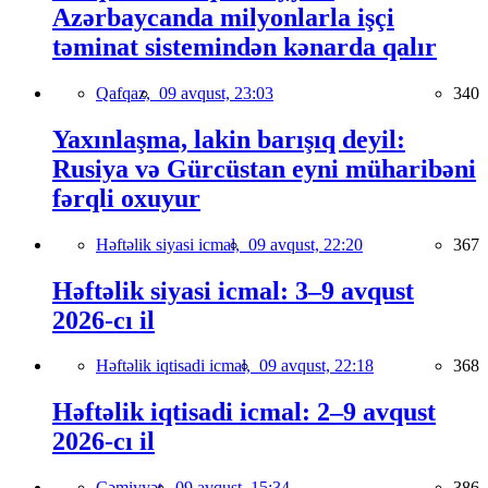
Azərbaycanda milyonlarla işçi
təminat sistemindən kənarda qalır
Qafqaz,
09 avqust, 23:03
340
Yaxınlaşma, lakin barışıq deyil:
Rusiya və Gürcüstan eyni müharibəni
fərqli oxuyur
Həftəlik siyasi icmal,
09 avqust, 22:20
367
Həftəlik siyasi icmal: 3–9 avqust
2026-cı il
Həftəlik iqtisadi icmal,
09 avqust, 22:18
368
Həftəlik iqtisadi icmal: 2–9 avqust
2026-cı il
Cəmiyyət,
09 avqust, 15:34
386