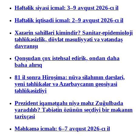
Həftəlik siyasi icmal: 3–9 avqust 2026-cı il
Həftəlik iqtisadi icmal: 2–9 avqust 2026-cı il
Xəzərin sahilləri kimindir? Sanitar-epidemioloji
təhlükəsizlik, dövlət məsuliyyəti və vətəndaş
davranışı
Qonşudan çox istehsal edirik, ondan daha
baha alırıq
81 il sonra Hiroşima: nüvə silahının dərsləri,
yeni təhlükələr və Azərbaycanın geosiyasi
təhlükəsizliyi
Prezident iqamətgahı niyə məhz Zuğulbada
yaradılıb? Təbiətin özünün seçdiyi bir məkanın
tarixçəsi
Məhkəmə icmalı: 6–7 avqust 2026-cı il