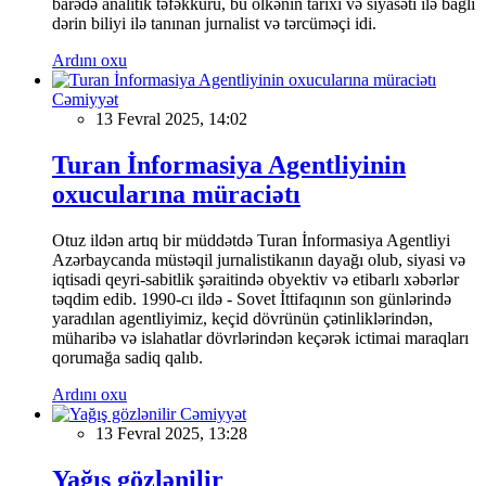
barədə analitik təfəkkürü, bu ölkənin tarixi və siyasəti ilə bağlı
dərin biliyi ilə tanınan jurnalist və tərcüməçi idi.
Ardını oxu
Cəmiyyət
13 Fevral 2025, 14:02
Turan İnformasiya Agentliyinin
oxucularına müraciətı
Otuz ildən artıq bir müddətdə Turan İnformasiya Agentliyi
Azərbaycanda müstəqil jurnalistikanın dayağı olub, siyasi və
iqtisadi qeyri-sabitlik şəraitində obyektiv və etibarlı xəbərlər
təqdim edib. 1990-cı ildə - Sovet İttifaqının son günlərində
yaradılan agentliyimiz, keçid dövrünün çətinliklərindən,
müharibə və islahatlar dövrlərindən keçərək ictimai maraqları
qorumağa sadiq qalıb.
Ardını oxu
Cəmiyyət
13 Fevral 2025, 13:28
Yağış gözlənilir