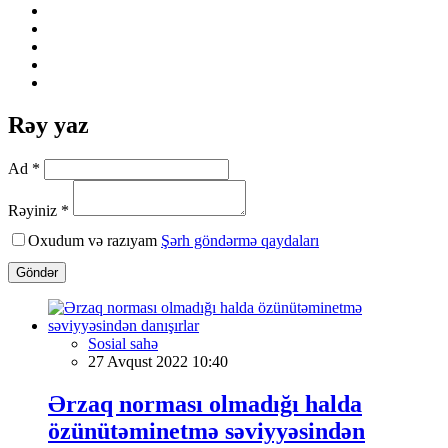
Rəy yaz
Ad *
Rəyiniz *
Oxudum və razıyam
Şərh göndərmə qaydaları
Göndər
Sosial sahə
27 Avqust 2022 10:40
Ərzaq norması olmadığı halda
özünütəminetmə səviyyəsindən