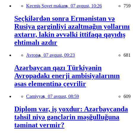
Keçmiş Sovet məkanı,
07 avqust, 10:26
759
Seçkilərdən sonra Ermənistan və
Rusiya gərginliyi azaltmağın yollarını
axtarır, lakin əvvəlki ittifaqa qayıdış
ehtimalı azdır
Avropa,
07 avqust, 09:23
681
Azərbaycan qazı Türkiyənin
Avropadakı enerji ambisiyalarının
əsas elementinə çevrilir
Cəmiyyət,
07 avqust, 08:59
609
Diplom var, iş yoxdur: Azərbaycanda
təhsil niyə gənclərin məşğulluğuna
təminat vermir?