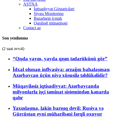
ASTNA
İqtisadiyyat Göstəriciləri
Siyası Monitorinq
Bazarların icmalı
Qarabağ münaqişəsi
Contact az
Son yenilənmə
(2 saat əvvəl)
“Qışda yayın, yayda qışın tədarükünü gör”
İdxal olunan inflyasiya: ərzağın bahalaşması
Azərbaycan üçün niyə xüsusilə təhlükəlidir?
Müqaviləsiz iqtisadiyyat: Azərbaycanda
milyonlarla işçi təminat sistemindən kənarda
qalır
Yaxınlaşma, lakin barışıq deyil: Rusiya və
Gürcüstan eyni müharibəni fərqli oxuyur