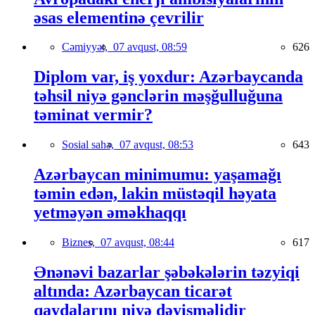
əsas elementinə çevrilir
Cəmiyyət,
07 avqust, 08:59
626
Diplom var, iş yoxdur: Azərbaycanda
təhsil niyə gənclərin məşğulluğuna
təminat vermir?
Sosial sahə,
07 avqust, 08:53
643
Azərbaycan minimumu: yaşamağı
təmin edən, lakin müstəqil həyata
yetməyən əməkhaqqı
Biznes,
07 avqust, 08:44
617
Ənənəvi bazarlar şəbəkələrin təzyiqi
altında: Azərbaycan ticarət
qaydalarını niyə dəyişməlidir