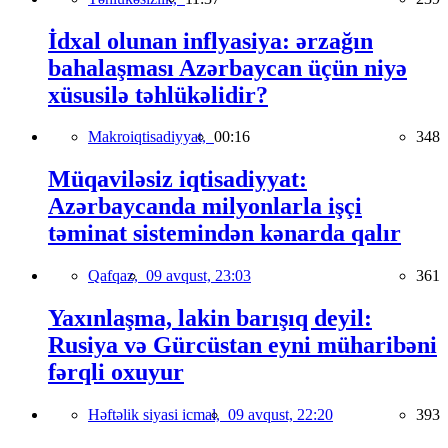
İdxal olunan inflyasiya: ərzağın
bahalaşması Azərbaycan üçün niyə
xüsusilə təhlükəlidir?
Makroiqtisadiyyat,
00:16
348
Müqaviləsiz iqtisadiyyat:
Azərbaycanda milyonlarla işçi
təminat sistemindən kənarda qalır
Qafqaz,
09 avqust, 23:03
361
Yaxınlaşma, lakin barışıq deyil:
Rusiya və Gürcüstan eyni müharibəni
fərqli oxuyur
Həftəlik siyasi icmal,
09 avqust, 22:20
393