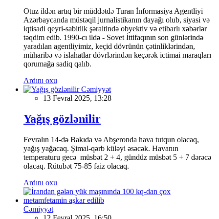
Otuz ildən artıq bir müddətdə Turan İnformasiya Agentliyi
Azərbaycanda müstəqil jurnalistikanın dayağı olub, siyasi və
iqtisadi qeyri-sabitlik şəraitində obyektiv və etibarlı xəbərlər
təqdim edib. 1990-cı ildə - Sovet İttifaqının son günlərində
yaradılan agentliyimiz, keçid dövrünün çətinliklərindən,
müharibə və islahatlar dövrlərindən keçərək ictimai maraqları
qorumağa sadiq qalıb.
Ardını oxu
Cəmiyyət
13 Fevral 2025, 13:28
Yağış gözlənilir
Fevralın 14-də Bakıda və Abşeronda hava tutqun olacaq,
yağış yağacaq. Şimal-qərb küləyi əsəcək. Havanın
temperaturu gecə müsbət 2 + 4, gündüz müsbət 5 + 7 dərəcə
olacaq. Rütubət 75-85 faiz olacaq.
Ardını oxu
Cəmiyyət
12 Fevral 2025, 16:50