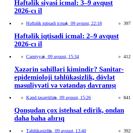
Həftəlik siyasi icmal: 3–9 avqust
2026-cı il
Həftəlik iqtisadi icmal,
09 avqust, 22:18
397
Həftəlik iqtisadi icmal: 2–9 avqust
2026-cı il
Cəmiyyət,
09 avqust, 15:34
412
Xəzərin sahilləri kimindir? Sanitar-
epidemioloji təhlükəsizlik, dövlət
məsuliyyəti və vətəndaş davranışı
Kənd təsərrüfatı,
09 avqust, 15:26
841
Qonşudan çox istehsal edirik, ondan
daha baha alırıq
Təhlükəsizlik,
09 avqust, 13:40
392