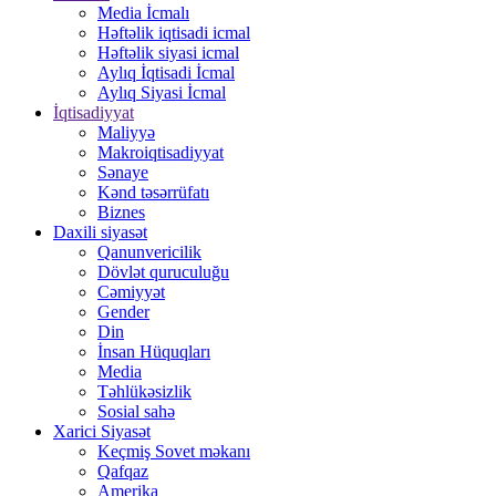
Media İcmalı
Həftəlik iqtisadi icmal
Həftəlik siyasi icmal
Aylıq İqtisadi İcmal
Aylıq Siyasi İcmal
İqtisadiyyat
Maliyyə
Makroiqtisadiyyat
Sənaye
Kənd təsərrüfatı
Biznes
Daxili siyasət
Qanunvericilik
Dövlət quruculuğu
Cəmiyyət
Gender
Din
İnsan Hüquqları
Media
Təhlükəsizlik
Sosial sahə
Xarici Siyasət
Keçmiş Sovet məkanı
Qafqaz
Amerika