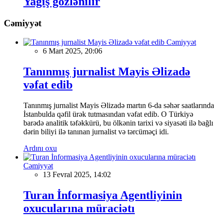
Yağış gözlənilir
Cəmiyyət
Cəmiyyət
6 Mart 2025, 20:06
Tanınmış jurnalist Mayis Əlizadə
vəfat edib
Tanınmış jurnalist Mayis Əlizadə martın 6-da səhər saatlarında
İstanbulda qəfil ürək tutmasından vəfat edib. O Türkiyə
barədə analitik təfəkkürü, bu ölkənin tarixi və siyasəti ilə bağlı
dərin biliyi ilə tanınan jurnalist və tərcüməçi idi.
Ardını oxu
Cəmiyyət
13 Fevral 2025, 14:02
Turan İnformasiya Agentliyinin
oxucularına müraciətı