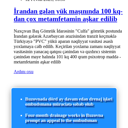
İrandan gələn yük maşınında 100 kq-
dan çox metamfetamin aşkar edilib
Naxçıvan Baş Gömrük İdarəsinin "Culfa" gömrük postunda
İrandan gələrək Azərbaycan ərazisindən tranzit keçməklə
Türkiyəyə "PVC" yükü aparan nəqliyyat vasitəsi əsaslı
yoxlamaya cəlb edilib. Keçirilən yoxlama zamanı nəqliyyat
vasitəsinin yanacaq qatqısı çənindən və qızdırıcı sistemin
çənindən maye halında 101 kq 400 qram psixotrop maddə -
metamfetamin aşkar edilib
Ardını oxu
Buzovnada dörd ay davam edən drenaj işləri
ombudsmana müraciətə səbəb olub
Four-month drainage works in Buzovna
prompt an appeal to the ombudsman