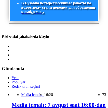
В Бузовна четырехмесячные работы по
водоотводу стали поводом для обращения
к омбудсмену
Bizi sosial şəbəkələrdə izləyin
Gündəmdə
Yeni
Populyar
Redaktorun seçimi
Media İcmalı,
16:26
73
Media icmalı: 7 avqust saat 16:00-dan