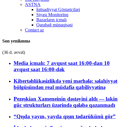
ASTNA
İqtisadiyyat Göstəriciləri
Siyası Monitorinq
Bazarların icmalı
Qarabağ münaqişəsi
Contact az
Son yenilənmə
(36 d. əvvəl)
Media icmalı: 7 avqust saat 16:00-dan 10
avqust saat 16:00-dək
Kibertəhlükəsizlikdə yeni mərhələ: səlahiyyət
bölgüsündən real müdafiə qabiliyyətinə
Pezeşkian Xameneinin dəstəyini aldı — lakin
güc strukturları üzərində qələbə qazanmadı
“Qışda yayın, yayda qışın tədarükünü gör”