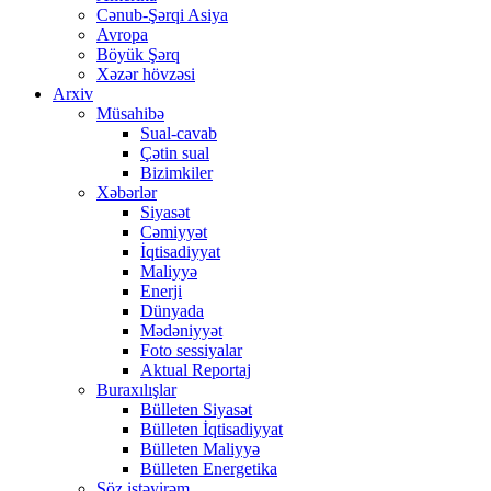
Cənub-Şərqi Asiya
Avropa
Böyük Şərq
Xəzər hövzəsi
Arxiv
Müsahibə
Sual-cavab
Çətin sual
Bizimkiler
Xəbərlər
Siyasət
Cəmiyyət
İqtisadiyyat
Maliyyə
Enerji
Dünyada
Mədəniyyət
Foto sessiyalar
Aktual Reportaj
Buraxılışlar
Bülleten Siyasət
Bülleten İqtisadiyyat
Bülleten Maliyyə
Bülleten Energetika
Söz istəyirəm