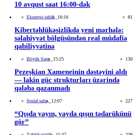
10 avqust saat 16:00-dək
Ekspress təhlil,
16:16
81
Kibertəhlükəsizlikdə yeni mərhələ:
səlahiyyət bölgüsündən real müdafiə
qabiliyyətinə
Böyük Şərq,
15:25
130
Pezeşkian Xameneinin dəstəyini aldı
— lakin güc strukturları üzərində
qələbə qazanmadı
Sosial sahə,
12:07
227
“Qışda yayın, yayda qışın tədarükünü
gör”
Təhlükəsizlik,
11:37
239