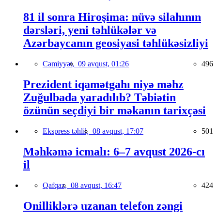
81 il sonra Hiroşima: nüvə silahının
dərsləri, yeni təhlükələr və
Azərbaycanın geosiyasi təhlükəsizliyi
Cəmiyyət,
09 avqust, 01:26
496
Prezident iqamətgahı niyə məhz
Zuğulbada yaradılıb? Təbiətin
özünün seçdiyi bir məkanın tarixçəsi
Ekspress təhlil,
08 avqust, 17:07
501
Məhkəmə icmalı: 6–7 avqust 2026-cı
il
Qafqaz,
08 avqust, 16:47
424
Onilliklərə uzanan telefon zəngi