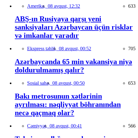
Amerika,
08 avqust, 12:32
633
ABŞ-ın Rusiyaya qarşı yeni
sanksiyaları Azərbaycan üçün risklər
və imkanlar yaradır
Ekspress təhlil,
08 avqust, 00:52
705
Azərbaycanda 65 min vakansiya niyə
doldurulmamış qalır?
Sosial sahə,
08 avqust, 00:50
653
Bakı metrosunun xətlərinin
ayrılması: nəqliyyat böhranından
necə qaçmaq olar?
Cəmiyyət,
08 avqust, 00:41
566