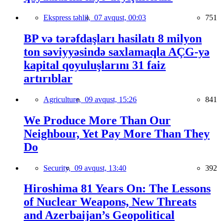
Ekspress təhlil,
07 avqust, 00:03
751
BP və tərəfdaşları hasilatı 8 milyon
ton səviyyəsində saxlamaqla AÇG-yə
kapital qoyuluşlarını 31 faiz
artırıblar
Agriculture,
09 avqust, 15:26
841
We Produce More Than Our
Neighbour, Yet Pay More Than They
Do
Security,
09 avqust, 13:40
392
Hiroshima 81 Years On: The Lessons
of Nuclear Weapons, New Threats
and Azerbaijan’s Geopolitical