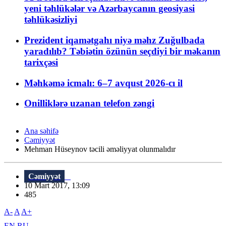
yeni təhlükələr və Azərbaycanın geosiyasi
təhlükəsizliyi
Prezident iqamətgahı niyə məhz Zuğulbada
yaradılıb? Təbiətin özünün seçdiyi bir məkanın
tarixçəsi
Məhkəmə icmalı: 6–7 avqust 2026-cı il
Onilliklərə uzanan telefon zəngi
Ana səhifə
Cəmiyyət
Mehman Hüseynov təcili əməliyyat olunmalıdır
Cəmiyyət
10 Mart 2017, 13:09
485
A-
A
A+
EN
RU