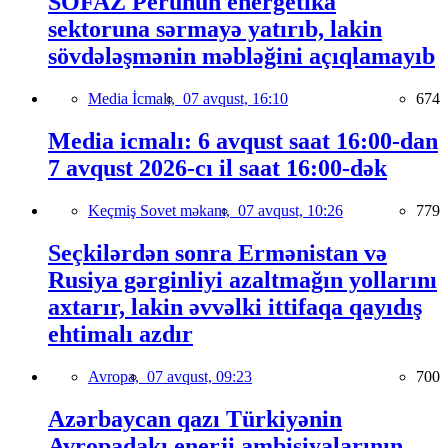
SOFAZ Perunun energetika
sektoruna sərmayə yatırıb, lakin
sövdələşmənin məbləğini açıqlamayıb
Media İcmalı,
07 avqust, 16:10
674
Media icmalı: 6 avqust saat 16:00-dan
7 avqust 2026-cı il saat 16:00-dək
Keçmiş Sovet məkanı,
07 avqust, 10:26
779
Seçkilərdən sonra Ermənistan və
Rusiya gərginliyi azaltmağın yollarını
axtarır, lakin əvvəlki ittifaqa qayıdış
ehtimalı azdır
Avropa,
07 avqust, 09:23
700
Azərbaycan qazı Türkiyənin
Avropadakı enerji ambisiyalarının