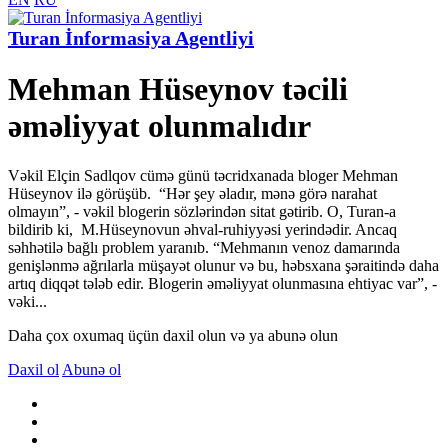
Turan İnformasiya Agentliyi
Mehman Hüseynov təcili
əməliyyat olunmalıdır
Vəkil Elçin Sadlqov cümə günü təcridxanada bloger Mehman
Hüseynov ilə görüşüb. “Hər şey əladır, mənə görə narahat
olmayın”, - vəkil blogerin sözlərindən sitat gətirib. O, Turan-a
bildirib ki, M.Hüseynovun əhval-ruhiyyəsi yerindədir. Ancaq
səhhətilə bağlı problem yaranıb. “Mehmanın venoz damarında
genişlənmə ağrılarla müşayət olunur və bu, həbsxana şəraitində daha
artıq diqqət tələb edir. Blogerin əməliyyat olunmasına ehtiyac var”, -
vəki...
Daha çox oxumaq üçün daxil olun və ya abunə olun
Daxil ol
Abunə ol