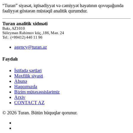
“Turan” siyasət, iqtisadiyyat və cəmiyyət həyatının qovuşuğunda
fəaliyyət göstərən müstəqil analitik qurumdur.
Turan analitik xidməti
Bakı, AZ1010
Süleyman Rəhimov küç.,186, Mən. 24
Tel.: (+99412) 440 11 96
agency@turan.az
Faydalı
İstifadə şərtləri
Məxfilik siyasti
Abunə
Haqqımızda
Bizim mütəxəssislərimiz
Arxiv
CONTACT AZ
© 2026 Turan. Bütün hüquqlar qorunur.