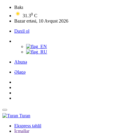
Bakı
0
31.3
C
Bazar ertəsi, 10 Avqust 2026
Daxil ol
Abunə
Əlaqə
Turan
Ekspress təhlil
İcmallar