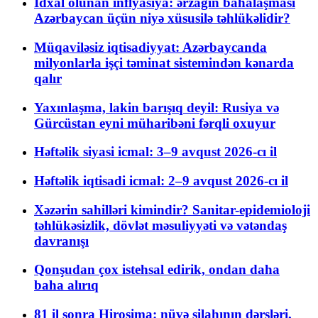
İdxal olunan inflyasiya: ərzağın bahalaşması
Azərbaycan üçün niyə xüsusilə təhlükəlidir?
Müqaviləsiz iqtisadiyyat: Azərbaycanda
milyonlarla işçi təminat sistemindən kənarda
qalır
Yaxınlaşma, lakin barışıq deyil: Rusiya və
Gürcüstan eyni müharibəni fərqli oxuyur
Həftəlik siyasi icmal: 3–9 avqust 2026-cı il
Həftəlik iqtisadi icmal: 2–9 avqust 2026-cı il
Xəzərin sahilləri kimindir? Sanitar-epidemioloji
təhlükəsizlik, dövlət məsuliyyəti və vətəndaş
davranışı
Qonşudan çox istehsal edirik, ondan daha
baha alırıq
81 il sonra Hiroşima: nüvə silahının dərsləri,