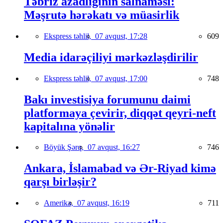
Təbriz azadlığının salnaməsi:
Məşrutə hərəkatı və müasirlik
Ekspress təhlil,
07 avqust, 17:28
609
Media idarəçiliyi mərkəzləşdirilir
Ekspress təhlil,
07 avqust, 17:00
748
Bakı investisiya forumunu daimi
platformaya çevirir, diqqət qeyri-neft
kapitalına yönəlir
Böyük Şərq,
07 avqust, 16:27
746
Ankara, İslamabad və Ər-Riyad kimə
qarşı birləşir?
Amerika,
07 avqust, 16:19
711