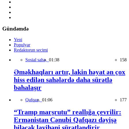
Gündəmdə
Yeni
Populyar
Redaktorun seçimi
Sosial sahə,
01:38
158
Əməkhaqları artır, lakin həyat ən çox
hiss edilən sahələrdə daha sürətlə
bahalaşır
Qafqaz,
01:06
177
“Tramp marşrutu” reallığa çevrilir:
Ermənistan Cənubi Qafqazı dəyişə
biləcək layihəni sürətləndirir