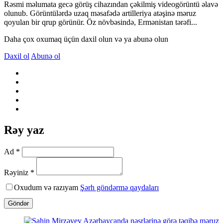
Rəsmi məlumata gecə görüş cihazından çəkilmiş videogörüntü əlavə
olunub. Görüntülərdə uzaq məsafədə artilleriya atəşinə məruz
qoyulan bir qrup görünür. Öz növbəsində, Ermənistan tərəfi...
Daha çox oxumaq üçün daxil olun və ya abunə olun
Daxil ol
Abunə ol
Rəy yaz
Ad *
Rəyiniz *
Oxudum və razıyam
Şərh göndərmə qaydaları
Göndər