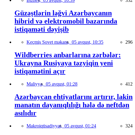
Biznes,
05 avqust, 10:39
332
Güzəştlərin ləğvi Azərbaycanın
hibrid və elektromobil bazarında
istiqaməti dəyişib
Keçmiş Sovet məkanı,
05 avqust, 10:35
296
Wildberries anbarlarına zərbələr:
Ukrayna Rusiyaya təzyiqin yeni
istiqamətini açır
Maliyyə,
05 avqust, 01:28
412
Azərbaycan ehtiyatlarını artırır, lakin
manatın dayanıqlılığı hələ də neftdən
asılıdır
Makroiqtisadiyyat,
05 avqust, 01:24
324