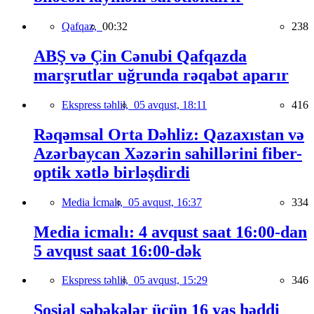
Qafqaz,
00:32
238
ABŞ və Çin Cənubi Qafqazda
marşrutlar uğrunda rəqabət aparır
Ekspress təhlil,
05 avqust, 18:11
416
Rəqəmsal Orta Dəhliz: Qazaxıstan və
Azərbaycan Xəzərin sahillərini fiber-
optik xətlə birləşdirdi
Media İcmalı,
05 avqust, 16:37
334
Media icmalı: 4 avqust saat 16:00-dan
5 avqust saat 16:00-dək
Ekspress təhlil,
05 avqust, 15:29
346
Sosial şəbəkələr üçün 16 yaş həddi