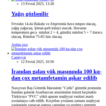
13 Fevral 2025, 13:28
Yağış gözlənilir
Fevralın 14-də Bakıda və Abşeronda hava tutqun olacaq,
yağış yağacaq. Şimal-qərb küləyi əsəcək. Havanın
temperaturu gecə müsbət 2 + 4, gündüz müsbət 5 + 7 dərəcə
olacaq. Rütubət 75-85 faiz olacaq.
Ardını oxu
Cəmiyyət
12 Fevral 2025, 16:50
İrandan gələn yük maşınında 100 kq-
dan çox metamfetamin aşkar edilib
Naxçıvan Baş Gömrük İdarəsinin "Culfa" gömrük postunda
İrandan gələrək Azərbaycan ərazisindən tranzit keçməklə
Türkiyəyə "PVC" yükü aparan nəqliyyat vasitəsi əsaslı
yoxlamaya cəlb edilib. Keçirilən yoxlama zamanı nəqliyyat
vasitəsinin yanacaq qatqısı çənindən və qızdırıcı sistemin