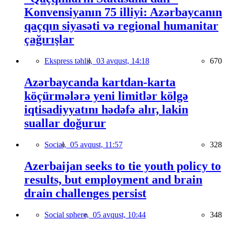
Konvensiyanın 75 illiyi: Azərbaycanın
qaçqın siyasəti və regional humanitar
çağırışlar
Ekspress təhlil,
03 avqust, 14:18
670
Azərbaycanda kartdan-karta
köçürmələrə yeni limitlər kölgə
iqtisadiyyatını hədəfə alır, lakin
suallar doğurur
Social,
05 avqust, 11:57
328
Azerbaijan seeks to tie youth policy to
results, but employment and brain
drain challenges persist
Social sphere,
05 avqust, 10:44
348