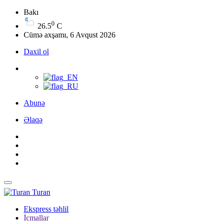
Bakı
0
26.5
C
Cümə axşamı, 6 Avqust 2026
Daxil ol
Abunə
Əlaqə
Turan
Ekspress təhlil
İcmallar