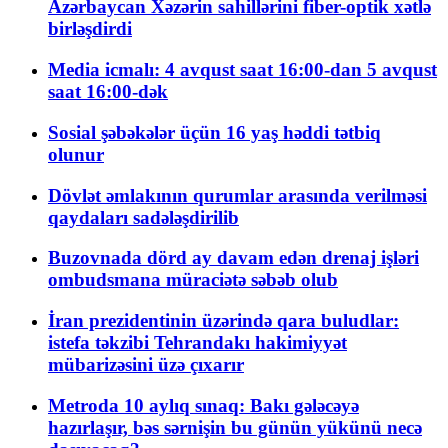
Azərbaycan Xəzərin sahillərini fiber-optik xətlə
birləşdirdi
Media icmalı: 4 avqust saat 16:00-dan 5 avqust
saat 16:00-dək
Sosial şəbəkələr üçün 16 yaş həddi tətbiq
olunur
Dövlət əmlakının qurumlar arasında verilməsi
qaydaları sadələşdirilib
Buzovnada dörd ay davam edən drenaj işləri
ombudsmana müraciətə səbəb olub
İran prezidentinin üzərində qara buludlar:
istefa təkzibi Tehrandakı hakimiyyət
mübarizəsini üzə çıxarır
Metroda 10 aylıq sınaq: Bakı gələcəyə
hazırlaşır, bəs sərnişin bu günün yükünü necə