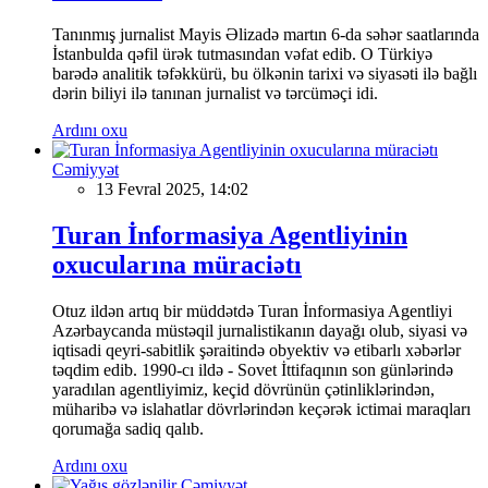
Tanınmış jurnalist Mayis Əlizadə martın 6-da səhər saatlarında
İstanbulda qəfil ürək tutmasından vəfat edib. O Türkiyə
barədə analitik təfəkkürü, bu ölkənin tarixi və siyasəti ilə bağlı
dərin biliyi ilə tanınan jurnalist və tərcüməçi idi.
Ardını oxu
Cəmiyyət
13 Fevral 2025, 14:02
Turan İnformasiya Agentliyinin
oxucularına müraciətı
Otuz ildən artıq bir müddətdə Turan İnformasiya Agentliyi
Azərbaycanda müstəqil jurnalistikanın dayağı olub, siyasi və
iqtisadi qeyri-sabitlik şəraitində obyektiv və etibarlı xəbərlər
təqdim edib. 1990-cı ildə - Sovet İttifaqının son günlərində
yaradılan agentliyimiz, keçid dövrünün çətinliklərindən,
müharibə və islahatlar dövrlərindən keçərək ictimai maraqları
qorumağa sadiq qalıb.
Ardını oxu
Cəmiyyət