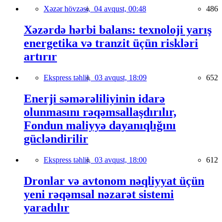
Xəzər hövzəsi,
04 avqust, 00:48
486
Xəzərdə hərbi balans: texnoloji yarış
energetika və tranzit üçün riskləri
artırır
Ekspress təhlil,
03 avqust, 18:09
652
Enerji səmərəliliyinin idarə
olunmasını rəqəmsallaşdırılır,
Fondun maliyyə dayanıqlığını
gücləndirilir
Ekspress təhlil,
03 avqust, 18:00
612
Dronlar və avtonom nəqliyyat üçün
yeni rəqəmsal nəzarət sistemi
yaradılır