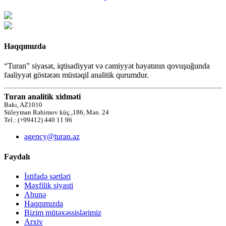
Haqqımızda
“Turan” siyasət, iqtisadiyyat və cəmiyyət həyatının qovuşuğunda
fəaliyyət göstərən müstəqil analitik qurumdur.
Turan analitik xidməti
Bakı, AZ1010
Süleyman Rəhimov küç.,186, Mən. 24
Tel.: (+99412) 440 11 96
agency@turan.az
Faydalı
İstifadə şərtləri
Məxfilik siyasti
Abunə
Haqqımızda
Bizim mütəxəssislərimiz
Arxiv