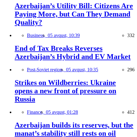
Azerbaijan’s Utility Bill: Citizens Are
Paying More, but Can They Demand
Quality?
Business,
05 avqust, 10:39
332
End of Tax Breaks Reverses
Azerbaijan’s Hybrid and EV Market
Post-Soviet region,
05 avqust, 10:35
296
Strikes on Wildberries: Ukraine
opens a new front of pressure on
Russia
Finance,
05 avqust, 01:28
412
Azerbaijan builds its reserves, but the
manat’s stability still rests on oil