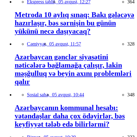
Ekspress təhlil,
05 avqust, 12:27
364
Metroda 10 aylıq sınaq: Bakı gələcəyə
hazırlaşır, bəs sərnişin bu günün
yükünü necə daşıyacaq?
Cəmiyyət,
05 avqust, 11:57
328
Azərbaycan gənclər siyasətini
nəticələrə bağlamağa çalışır, lakin
məşğulluq və beyin axını problemləri
qalır
Sosial sahə,
05 avqust, 10:44
348
Azərbaycanın kommunal hesabı:
vətəndaşlar daha çox ödəyirlər, bəs
keyfiyyət tələb edə bilirlərmi?