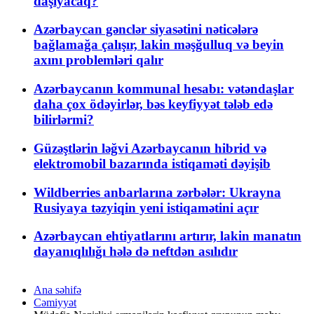
daşıyacaq?
Azərbaycan gənclər siyasətini nəticələrə
bağlamağa çalışır, lakin məşğulluq və beyin
axını problemləri qalır
Azərbaycanın kommunal hesabı: vətəndaşlar
daha çox ödəyirlər, bəs keyfiyyət tələb edə
bilirlərmi?
Güzəştlərin ləğvi Azərbaycanın hibrid və
elektromobil bazarında istiqaməti dəyişib
Wildberries anbarlarına zərbələr: Ukrayna
Rusiyaya təzyiqin yeni istiqamətini açır
Azərbaycan ehtiyatlarını artırır, lakin manatın
dayanıqlılığı hələ də neftdən asılıdır
Ana səhifə
Cəmiyyət