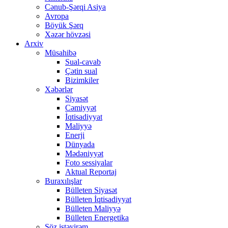
Cənub-Şərqi Asiya
Avropa
Böyük Şərq
Xəzər hövzəsi
Arxiv
Müsahibə
Sual-cavab
Çətin sual
Bizimkiler
Xəbərlər
Siyasət
Cəmiyyət
İqtisadiyyat
Maliyyə
Enerji
Dünyada
Mədəniyyət
Foto sessiyalar
Aktual Reportaj
Buraxılışlar
Bülleten Siyasət
Bülleten İqtisadiyyat
Bülleten Maliyyə
Bülleten Energetika
Söz istəyirəm