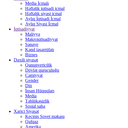
Media İcmalı
Həftəlik iqtisadi icmal
Həftəlik siyasi icmal
Aylıq İqtisadi İcmal
Aylıq Siyasi İcmal
İqtisadiyyat
Maliyyə
Makroiqtisadiyyat
Sənaye
Kənd təsərrüfatı
Biznes
Daxili siyasət
Qanunvericilik
Dövlət quruculuğu
Cəmiyyət
Gender
Din
İnsan Hüquqları
Media
Təhlükəsizlik
Sosial sahə
Xarici Siyasət
Keçmiş Sovet məkanı
Qafqaz
Amerika