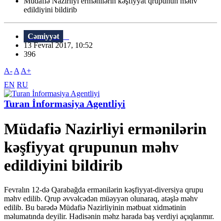
Müdafiə Nazirliyi ermənilərin kəşfiyyat qrupunun məhv
edildiyini bildirib
Cəmiyyət
13 Fevral 2017, 10:52
396
A-
A
A+
EN
RU
Turan İnformasiya Agentliyi
Müdafiə Nazirliyi ermənilərin
kəşfiyyat qrupunun məhv
edildiyini bildirib
Fevralın 12-də Qarabağda ermənilərin kəşfiyyat-diversiya qrupu
məhv edilib. Qrup əvvəlcədən müəyyən olunaraq, atəşlə məhv
edilib. Bu barədə Müdafiə Nazirliyinin mətbuat xidmətinin
məlumatında deyilir. Hadisənin məhz harada baş verdiyi açıqlanmır.