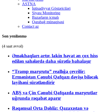
ASTNA
İqtisadiyyat Göstəriciləri
Siyası Monitorinq
Bazarların icmalı
Qarabağ münaqişəsi
Contact az
Son yenilənmə
(4 saat əvvəl)
Əməkhaqları artır, lakin həyat ən çox hiss
edilən sahələrdə daha sürətlə bahalaşır
“Tramp marşrutu” reallığa çevrilir:
Ermənistan Cənubi Qafqazı dəyişə biləcək
layihəni sürətləndirir
ABŞ və Çin Cənubi Qafqazda marşrutlar
uğrunda rəqabət aparır
Rəqəmsal Orta Dəhliz: Qazaxıstan və