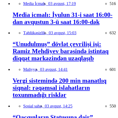
Media İcmalı,
03 avqust, 17:19
516
Media icmalı: İyulun 31-i saat 16:00-
dan avqustun 3-ü saat 16:00-dək
Təhlükəsizlik,
03 avqust, 15:03
632
“Unudulmuş” dövlət çevrilişi işi:
Ramiz Mehdiyev barəsində istintaq
diqqət mərkəzindən uzaqlaşıb
Maliyyə,
03 avqust, 14:41
601
Vergi sistemində 200 min manatlıq
siqnal: rəqəmsal islahatların
toxunmadığı risklər
Sosial sahə,
03 avqust, 14:25
550
“Qaçqınların Statusuna dair”