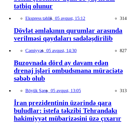
tətbiq olunur
Ekspress təhlil,
05 avqust, 15:12
314
Dövlət əmlakının qurumlar arasında
verilməsi qaydaları sadələşdirilib
Cəmiyyət,
05 avqust, 14:30
827
Buzovnada dörd ay davam edən
drenaj işləri ombudsmana müraciətə
səbəb olub
Böyük Şərq,
05 avqust, 13:05
313
İran prezidentinin üzərində qara
buludlar: istefa təkzibi Tehrandakı
hakimiyyət mübarizəsini üzə çıxarır