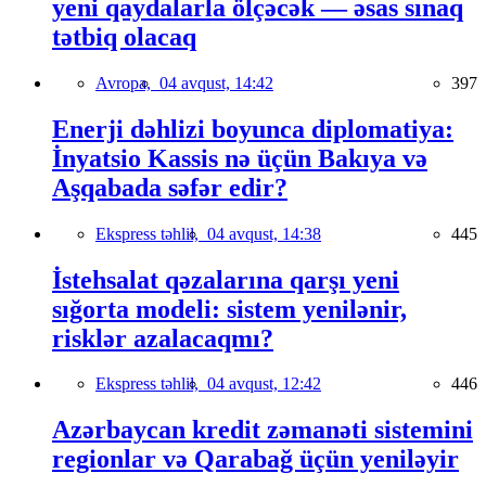
yeni qaydalarla ölçəcək — əsas sınaq
tətbiq olacaq
Avropa,
04 avqust, 14:42
397
Enerji dəhlizi boyunca diplomatiya:
İnyatsio Kassis nə üçün Bakıya və
Aşqabada səfər edir?
Ekspress təhlil,
04 avqust, 14:38
445
İstehsalat qəzalarına qarşı yeni
sığorta modeli: sistem yenilənir,
risklər azalacaqmı?
Ekspress təhlil,
04 avqust, 12:42
446
Azərbaycan kredit zəmanəti sistemini
regionlar və Qarabağ üçün yeniləyir