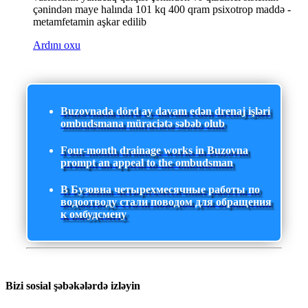
çənindən maye halında 101 kq 400 qram psixotrop maddə -
metamfetamin aşkar edilib
Ardını oxu
Buzovnada dörd ay davam edən drenaj işləri
ombudsmana müraciətə səbəb olub
Four-month drainage works in Buzovna
prompt an appeal to the ombudsman
В Бузовна четырехмесячные работы по
водоотводу стали поводом для обращения
к омбудсмену
Bizi sosial şəbəkələrdə izləyin