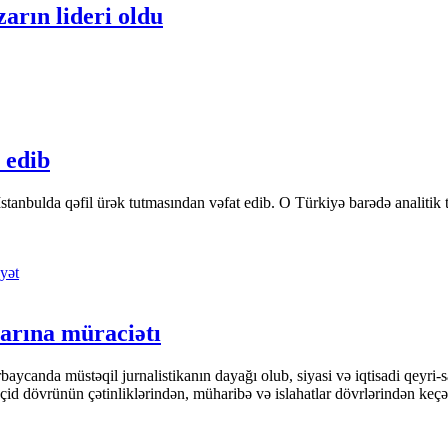
arın lideri oldu
 edib
tanbulda qəfil ürək tutmasından vəfat edib. O Türkiyə barədə analitik təfə
yət
arına müraciətı
ycanda müstəqil jurnalistikanın dayağı olub, siyasi və iqtisadi qeyri-sa
keçid dövrünün çətinliklərindən, müharibə və islahatlar dövrlərindən keç