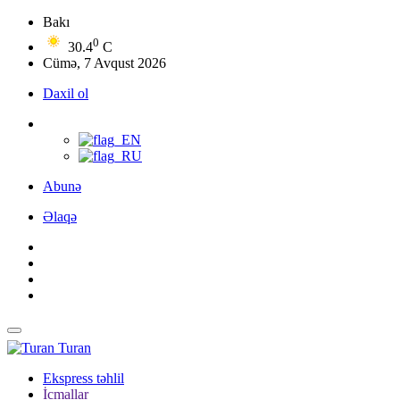
Bakı
0
30.4
C
Cümə, 7 Avqust 2026
Daxil ol
Abunə
Əlaqə
Turan
Ekspress təhlil
İcmallar