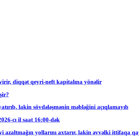
rir, diqqət qeyri-neft kapitalına yönəlir
şir?
tırıb, lakin sövdələşmənin məbləğini açıqlamayıb
026-cı il saat 16:00-dək
 azaltmağın yollarını axtarır, lakin əvvəlki ittifaqa qa