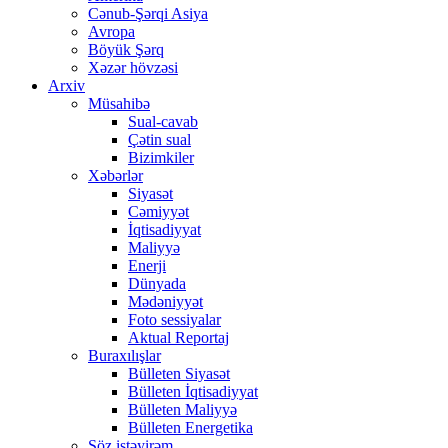
Cənub-Şərqi Asiya
Avropa
Böyük Şərq
Xəzər hövzəsi
Arxiv
Müsahibə
Sual-cavab
Çətin sual
Bizimkiler
Xəbərlər
Siyasət
Cəmiyyət
İqtisadiyyat
Maliyyə
Enerji
Dünyada
Mədəniyyət
Foto sessiyalar
Aktual Reportaj
Buraxılışlar
Bülleten Siyasət
Bülleten İqtisadiyyat
Bülleten Maliyyə
Bülleten Energetika
Söz istəyirəm