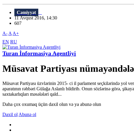
Cəmiyyət
11 Avqust 2016, 14:30
607
A-
A
A+
EN
RU
Turan İnformasiya Agentliyi
Müsavat Partiyası nümayəndələ
Müsavat Partiyası üzvlərinin 2015- ci il parlament seçkilərində yol ve
aparatının rəhbəri Gülağa Aslanlı bildirib. Onun sözlərinə görə, şikay
saxtakarlıqları məsələləri qald...
Daha çox oxumaq üçün daxil olun və ya abunə olun
Daxil ol
Abunə ol