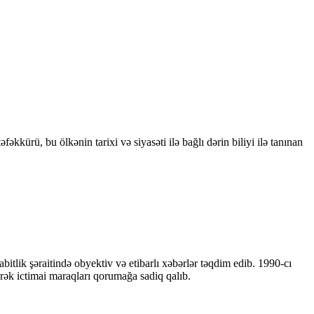
kkürü, bu ölkənin tarixi və siyasəti ilə bağlı dərin biliyi ilə tanınan
bitlik şəraitində obyektiv və etibarlı xəbərlər təqdim edib. 1990-cı
ərək ictimai maraqları qorumağa sadiq qalıb.