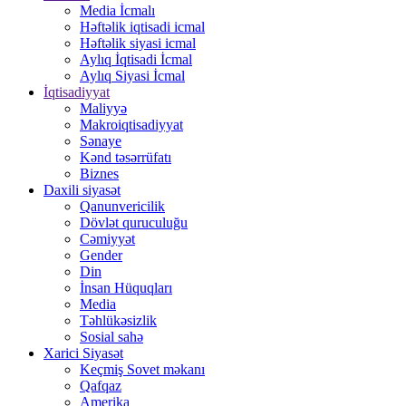
Media İcmalı
Həftəlik iqtisadi icmal
Həftəlik siyasi icmal
Aylıq İqtisadi İcmal
Aylıq Siyasi İcmal
İqtisadiyyat
Maliyyə
Makroiqtisadiyyat
Sənaye
Kənd təsərrüfatı
Biznes
Daxili siyasət
Qanunvericilik
Dövlət quruculuğu
Cəmiyyət
Gender
Din
İnsan Hüquqları
Media
Təhlükəsizlik
Sosial sahə
Xarici Siyasət
Keçmiş Sovet məkanı
Qafqaz
Amerika