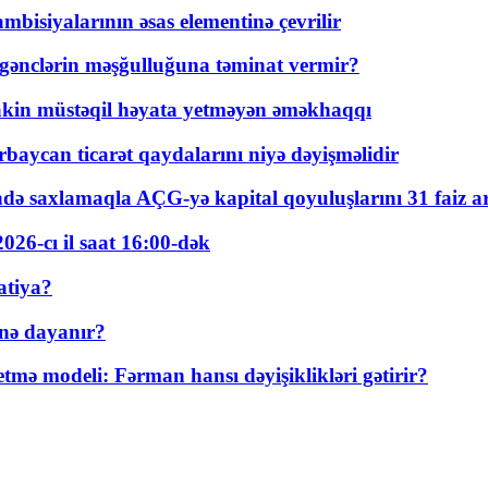
bisiyalarının əsas elementinə çevrilir
 gənclərin məşğulluğuna təminat vermir?
kin müstəqil həyata yetməyən əməkhaqqı
rbaycan ticarət qaydalarını niyə dəyişməlidir
ində saxlamaqla AÇG-yə kapital qoyuluşlarını 31 faiz ar
026-cı il saat 16:00-dək
atiya?
nə dayanır?
ə modeli: Fərman hansı dəyişiklikləri gətirir?