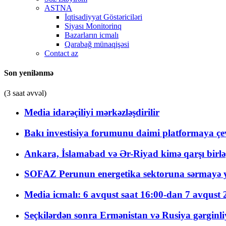
ASTNA
İqtisadiyyat Göstəriciləri
Siyası Monitorinq
Bazarların icmalı
Qarabağ münaqişəsi
Contact az
Son yenilənmə
(3 saat əvvəl)
Media idarəçiliyi mərkəzləşdirilir
Bakı investisiya forumunu daimi platformaya çevi
Ankara, İslamabad və Ər-Riyad kimə qarşı birlə
SOFAZ Perunun energetika sektoruna sərmayə ya
Media icmalı: 6 avqust saat 16:00-dan 7 avqust 2
Seçkilərdən sonra Ermənistan və Rusiya gərginliyi