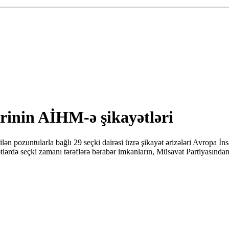
rinin AİHM-ə şikayətləri
rilən pozuntularla bağlı 29 seçki dairəsi üzrə şikayət ərizələri Avropa
ətlərdə seçki zamanı tərəflərə bərabər imkanların, Müsavat Partiyasından