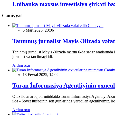
Unibanka məxsus investisiya şirkəti baz
Cəmiyyət
Cəmiyyət
6 Mart 2025, 20:06
Tanınmış jurnalist Mayis Əlizadə vəfat
Tanınmış jurnalist Mayis Əlizadə martın 6-da səhər saatlarında İs
jurnalist və tərcüməçi idi.
Ardını oxu
Cəmiy
13 Fevral 2025, 14:02
Turan İnformasiya Agentliyinin oxucul
Otuz ildən artıq bir müddətdə Turan İnformasiya Agentliyi Azərba
ildə - Sovet İttifaqının son günlərində yaradılan agentliyimiz, 
Ardını oxu
Cəmiyyət