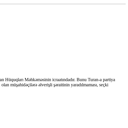
 İnsan Hüquqları Məhkəməsinin icraatındadır. Bunu Turan-a partiya
 olan müşahidəçilərə əlverişli şəraitinin yaradılmaması, seçki