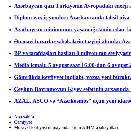
Azərbaycan qazı Türkiyənin Avropadakı enerji am
Diplom var, iş yoxdur: Azərbaycanda təhsil niyə
Azərbaycan minimumu: yaşamağı təmin edən, la
Ənənəvi bazarlar şəbəkələrin təzyiqi altında: Azə
BP və tərəfdaşları hasilatı 8 milyon ton səviyyəs
Media icmalı: 5 avqust saat 16:00-dan 6 avqust 2
Gömrükdə keyfiyyət inqilabı, yoxsa yeni bürokr
Ceyhun Bayramovun Kiyev səfərinin arxasında 
AZAL, ASCO və “Azərkosmos” üçün yeni idarəetm
Ana səhifə
Cəmiyyət
Müsavat Partiyası nümayəndələrinin AİHM-ə şikayətləri