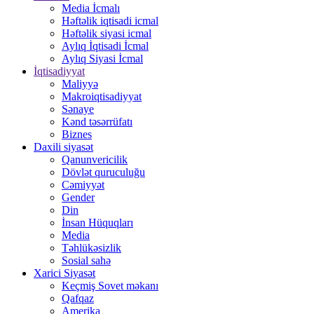
Media İcmalı
Həftəlik iqtisadi icmal
Həftəlik siyasi icmal
Aylıq İqtisadi İcmal
Aylıq Siyasi İcmal
İqtisadiyyat
Maliyyə
Makroiqtisadiyyat
Sənaye
Kənd təsərrüfatı
Biznes
Daxili siyasət
Qanunvericilik
Dövlət quruculuğu
Cəmiyyət
Gender
Din
İnsan Hüquqları
Media
Təhlükəsizlik
Sosial sahə
Xarici Siyasət
Keçmiş Sovet məkanı
Qafqaz
Amerika