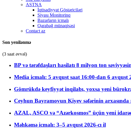
ASTNA
İqtisadiyyat Göstəriciləri
Siyası Monitorinq
Bazarların icmalı
Qarabağ münaqişəsi
Contact az
Son yenilənmə
(3 saat əvvəl)
BP və tərəfdaşları hasilatı 8 milyon ton səviyyəs
Media icmalı: 5 avqust saat 16:00-dan 6 avqust 2
Gömrükdə keyfiyyət inqilabı, yoxsa yeni bürokr
Ceyhun Bayramovun Kiyev səfərinin arxasında 
AZAL, ASCO və “Azərkosmos” üçün yeni idarəetm
Məhkəmə icmalı: 3–5 avqust 2026-cı il