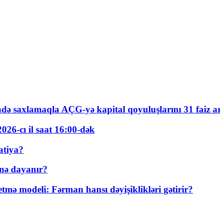
ində saxlamaqla AÇG-yə kapital qoyuluşlarını 31 faiz ar
026-cı il saat 16:00-dək
atiya?
nə dayanır?
ə modeli: Fərman hansı dəyişiklikləri gətirir?