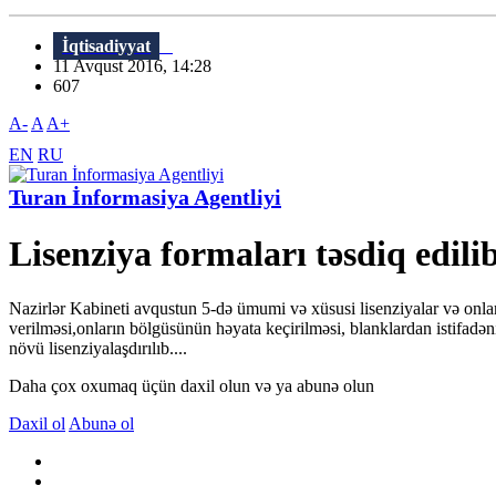
İqtisadiyyat
11 Avqust 2016, 14:28
607
A-
A
A+
EN
RU
Turan İnformasiya Agentliyi
Lisenziya formaları təsdiq edili
Nazirlər Kabineti avqustun 5-də ümumi və xüsusi lisenziyalar və onlar
verilməsi,onların bölgüsünün həyata keçirilməsi, blanklardan istifadəni
növü lisenziyalaşdırılıb....
Daha çox oxumaq üçün daxil olun və ya abunə olun
Daxil ol
Abunə ol