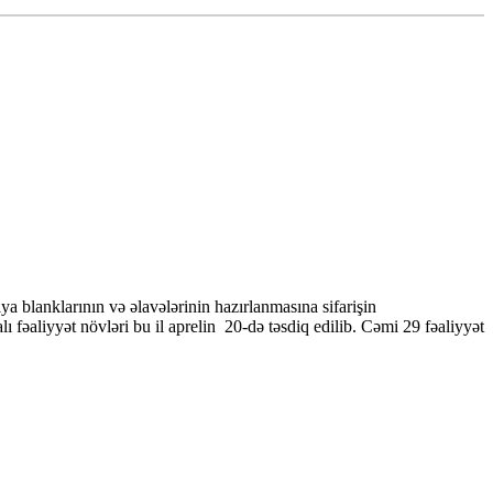
a blanklarının və əlavələrinin hazırlanmasına sifarişin
ı fəaliyyət növləri bu il aprelin 20-də təsdiq edilib. Cəmi 29 fəaliyyət