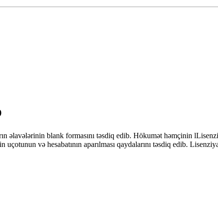
b
ın əlavələrinin blank formasını təsdiq edib. Hökumət həmçinin lLisenziy
n uçotunun və hesabatının aparılması qaydalarını təsdiq edib. Lisenziyal