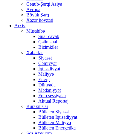
Cənub-Şərqi Asiya
Avropa
Böyük Şərq
Xəzər hövzəsi
Arxiv
Müsahibə
Sual-cavab
Çətin sual
Bizimkiler
Xəbərlər
Siyasət
Cəmiyyət
İqtisadiyyat
Maliyyə
Enerji
Dünyada
Mədəniyyət
Foto sessiyalar
Aktual Reportaj
Buraxılışlar
Bülleten Siyasət
Bülleten İqtisadiyyat
Bülleten Maliyyə
Bülleten Energetika
Söz istəyirəm