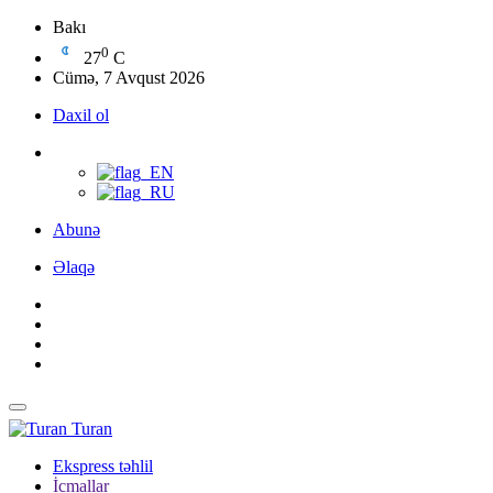
Bakı
0
27
C
Cümə, 7 Avqust 2026
Daxil ol
Abunə
Əlaqə
Turan
Ekspress təhlil
İcmallar