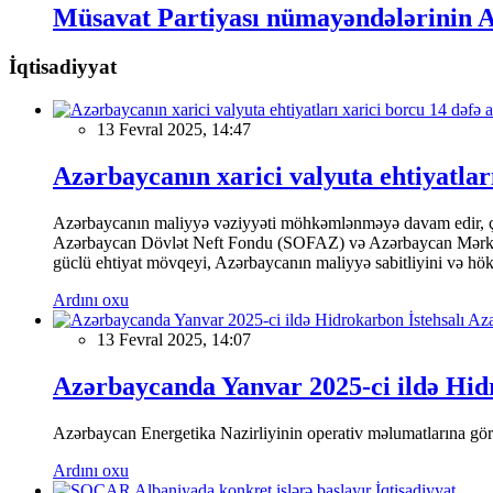
Müsavat Partiyası nümayəndələrinin A
İqtisadiyyat
13 Fevral 2025, 14:47
Azərbaycanın xarici valyuta ehtiyatları
Azərbaycanın maliyyə vəziyyəti möhkəmlənməyə davam edir, çünk
Azərbaycan Dövlət Neft Fondu (SOFAZ) və Azərbaycan Mərkəzi Ba
güclü ehtiyat mövqeyi, Azərbaycanın maliyyə sabitliyini və hökumə
Ardını oxu
13 Fevral 2025, 14:07
Azərbaycanda Yanvar 2025-ci ildə Hidr
Azərbaycan Energetika Nazirliyinin operativ məlumatlarına görə,
Ardını oxu
İqtisadiyyat