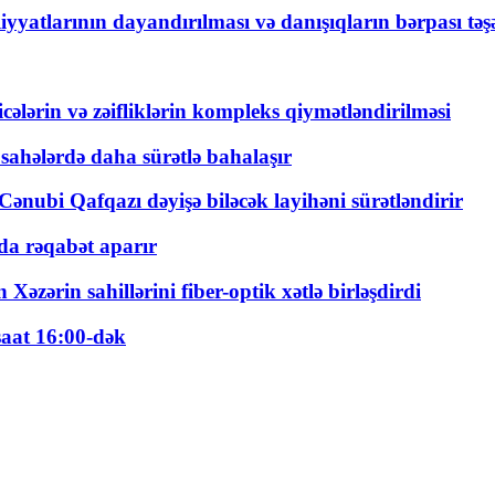
yyatlarının dayandırılması və danışıqların bərpası tə
ticələrin və zəifliklərin kompleks qiymətləndirilməsi
 sahələrdə daha sürətlə bahalaşır
ənubi Qafqazı dəyişə biləcək layihəni sürətləndirir
a rəqabət aparır
zərin sahillərini fiber-optik xətlə birləşdirdi
saat 16:00-dək