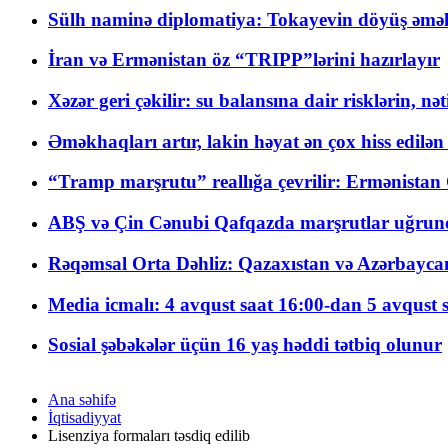
Sülh naminə diplomatiya: Tokayevin döyüş əməli
İran və Ermənistan öz “TRIPP”lərini hazırlayır
Xəzər geri çəkilir: su balansına dair risklərin, nə
Əməkhaqları artır, lakin həyat ən çox hiss edilən
“Tramp marşrutu” reallığa çevrilir: Ermənistan C
ABŞ və Çin Cənubi Qafqazda marşrutlar uğrund
Rəqəmsal Orta Dəhliz: Qazaxıstan və Azərbaycan Xə
Media icmalı: 4 avqust saat 16:00-dan 5 avqust 
Sosial şəbəkələr üçün 16 yaş həddi tətbiq olunur
Ana səhifə
İqtisadiyyat
Lisenziya formaları təsdiq edilib