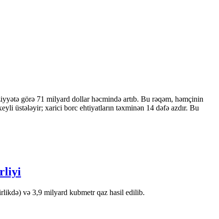
ziyyətə görə 71 milyard dollar həcmində artıb. Bu rəqəm, həmçinin
 üstələyir; xarici borc ehtiyatların təxminən 14 dəfə azdır. Bu
rliyi
likdə) və 3,9 milyard kubmetr qaz hasil edilib.