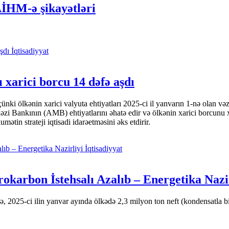
İHM-ə şikayətləri
İqtisadiyyat
 xarici borcu 14 dəfə aşdı
i ölkənin xarici valyuta ehtiyatları 2025-ci il yanvarın 1-nə olan və
nkının (AMB) ehtiyatlarını əhatə edir və ölkənin xarici borcunu xeyli
tin strateji iqtisadi idarəetməsini əks etdirir.
İqtisadiyyat
okarbon İstehsalı Azalıb – Energetika Nazi
 2025-ci ilin yanvar ayında ölkədə 2,3 milyon ton neft (kondensatla bir