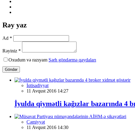
Rəy yaz
Ad *
Rəyiniz *
Oxudum və razıyam
Şərh göndərmə qaydaları
Göndər
İqtisadiyyat
11 Avqust 2016 14:27
İyulda qiymətli kağızlar bazarında 4 b
Cəmiyyət
11 Avqust 2016 14:30