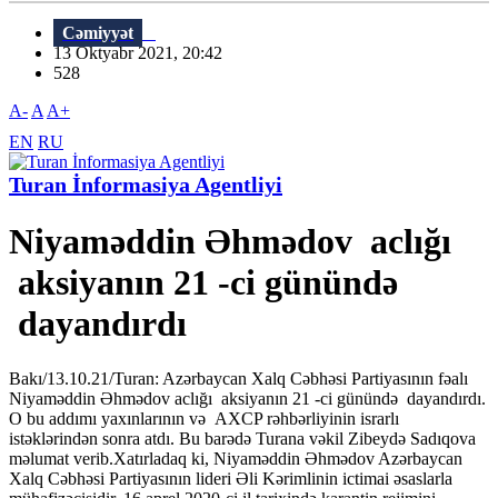
Cəmiyyət
13 Oktyabr 2021, 20:42
528
A-
A
A+
EN
RU
Turan İnformasiya Agentliyi
Niyaməddin Əhmədov aclığı
aksiyanın 21 -ci günündə
dayandırdı
Bakı/13.10.21/Turan: Azərbaycan Xalq Cəbhəsi Partiyasının fəalı
Niyaməddin Əhmədov aclığı aksiyanın 21 -ci günündə dayandırdı.
O bu addımı yaxınlarının və AXCP rəhbərliyinin israrlı
istəklərindən sonra atdı. Bu barədə Turana vəkil Zibeydə Sadıqova
məlumat verib.Xatırladaq ki, Niyaməddin Əhmədov Azərbaycan
Xalq Cəbhəsi Partiyasının lideri Əli Kərimlinin ictimai əsaslarla