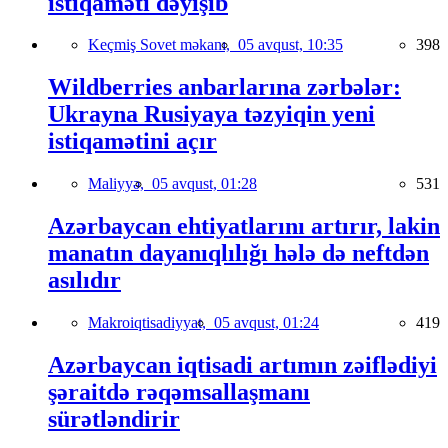
istiqaməti dəyişib
Keçmiş Sovet məkanı,
05 avqust, 10:35
398
Wildberries anbarlarına zərbələr:
Ukrayna Rusiyaya təzyiqin yeni
istiqamətini açır
Maliyyə,
05 avqust, 01:28
531
Azərbaycan ehtiyatlarını artırır, lakin
manatın dayanıqlılığı hələ də neftdən
asılıdır
Makroiqtisadiyyat,
05 avqust, 01:24
419
Azərbaycan iqtisadi artımın zəiflədiyi
şəraitdə rəqəmsallaşmanı
sürətləndirir