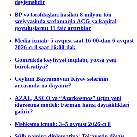
dəyişməlidir
BP və tərəfdaşları hasilatı 8 milyon ton
səviyyəsində saxlamaqla AÇG-yə kapital
qoyuluşlarını 31 faiz artırıblar
Media icmalı: 5 avqust saat 16:00-dan 6 avqust
2026-cı il saat 16:00-dək
Gömrükdə keyfiyyət inqilabı, yoxsa yeni
bürokratiya?
Ceyhun Bayramovun Kiyev səfərinin
arxasında nə dayanır?
AZAL, ASCO və “Azərkosmos” üçün yeni
idarəetmə modeli: Fərman hansı dəyişiklikləri
gətirir?
Məhkəmə icmalı: 3–5 avqust 2026-cı il
Sülh naminə diplomatiya: Tokayevin döyüş