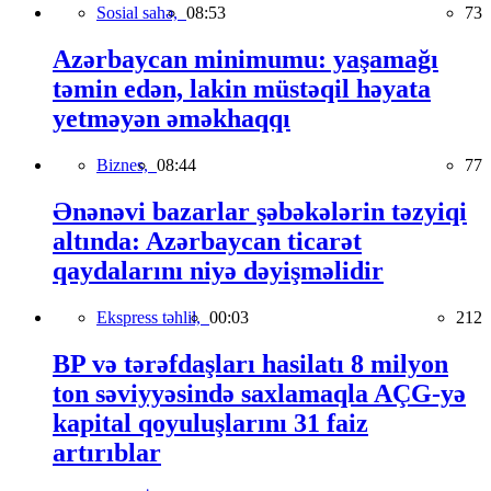
Sosial sahə,
08:53
73
Azərbaycan minimumu: yaşamağı
təmin edən, lakin müstəqil həyata
yetməyən əməkhaqqı
Biznes,
08:44
77
Ənənəvi bazarlar şəbəkələrin təzyiqi
altında: Azərbaycan ticarət
qaydalarını niyə dəyişməlidir
Ekspress təhlil,
00:03
212
BP və tərəfdaşları hasilatı 8 milyon
ton səviyyəsində saxlamaqla AÇG-yə
kapital qoyuluşlarını 31 faiz
artırıblar