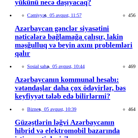
yükünü necə daşıyacaq?
Cəmiyyət,
05 avqust, 11:57
456
Azərbaycan gənclər siyasətini
nəticələrə bağlamağa çalışır, lakin
məşğulluq və beyin axını problemləri
qalır
Sosial sahə,
05 avqust, 10:44
469
Azərbaycanın kommunal hesabı:
vətəndaşlar daha çox ödəyirlər, bəs
keyfiyyət tələb edə bilirlərmi?
Biznes,
05 avqust, 10:39
464
Güzəştlərin ləğvi Azərbaycanın
hibrid və elektromobil bazarında