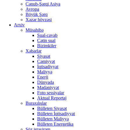
Cənub-Şərqi Asiya
Avropa
Böyük Şərq
Xəzər hövzəsi
Arxiv
Müsahibə
Sual-cavab
Çətin sual
Bizimkiler
Xəbərlər
Siyasət
Cəmiyyət
İqtisadiyyat
Maliyyə
Enerji
Dünyada
Mədəniyyət
Foto sessiyalar
Aktual Reportaj
Buraxılışlar
Bülleten Siyasət
Bülleten İqtisadiyyat
Bülleten Maliyyə
Bülleten Energetika
Söz istəyirəm