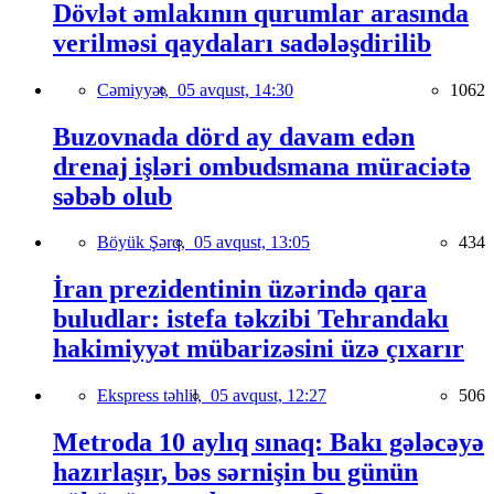
Dövlət əmlakının qurumlar arasında
verilməsi qaydaları sadələşdirilib
Cəmiyyət,
05 avqust, 14:30
1062
Buzovnada dörd ay davam edən
drenaj işləri ombudsmana müraciətə
səbəb olub
Böyük Şərq,
05 avqust, 13:05
434
İran prezidentinin üzərində qara
buludlar: istefa təkzibi Tehrandakı
hakimiyyət mübarizəsini üzə çıxarır
Ekspress təhlil,
05 avqust, 12:27
506
Metroda 10 aylıq sınaq: Bakı gələcəyə
hazırlaşır, bəs sərnişin bu günün