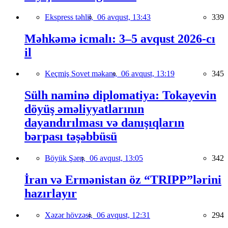
Ekspress təhlil,
06 avqust, 13:43
339
Məhkəmə icmalı: 3–5 avqust 2026-cı
il
Keçmiş Sovet məkanı,
06 avqust, 13:19
345
Sülh naminə diplomatiya: Tokayevin
döyüş əməliyyatlarının
dayandırılması və danışıqların
bərpası təşəbbüsü
Böyük Şərq,
06 avqust, 13:05
342
İran və Ermənistan öz “TRIPP”lərini
hazırlayır
Xəzər hövzəsi,
06 avqust, 12:31
294