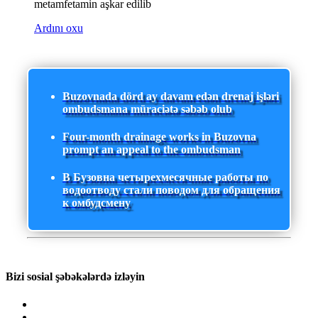
metamfetamin aşkar edilib
Ardını oxu
Buzovnada dörd ay davam edən drenaj işləri
ombudsmana müraciətə səbəb olub
Four-month drainage works in Buzovna
prompt an appeal to the ombudsman
В Бузовна четырехмесячные работы по
водоотводу стали поводом для обращения
к омбудсмену
Bizi sosial şəbəkələrdə izləyin