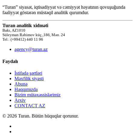
“Turan” siyasət, iqtisadiyyat və cəmiyyət həyatının qovuşuğunda
fəaliyyət göstərən müstəqil analitik qurumdur.
Turan analitik xidməti
Bakı, AZ1010
Süleyman Rəhimov küç.,186, Mən. 24
Tel.: (+99412) 440 11 96
agency@turan.az
Faydalı
İstifadə şərtləri
Məxfilik siyasti
Abunə
Haqqımızda
Bizim mütəxəssislərimiz
Arxiv
CONTACT AZ
© 2026 Turan. Bütün hüquqlar qorunur.