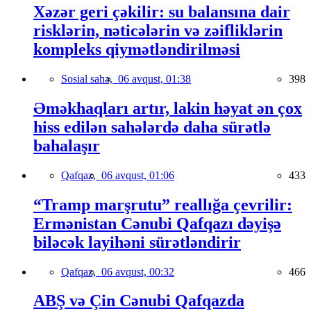
Xəzər geri çəkilir: su balansına dair
risklərin, nəticələrin və zəifliklərin
kompleks qiymətləndirilməsi
Sosial sahə,
06 avqust, 01:38
398
Əməkhaqları artır, lakin həyat ən çox
hiss edilən sahələrdə daha sürətlə
bahalaşır
Qafqaz,
06 avqust, 01:06
433
“Tramp marşrutu” reallığa çevrilir:
Ermənistan Cənubi Qafqazı dəyişə
biləcək layihəni sürətləndirir
Qafqaz,
06 avqust, 00:32
466
ABŞ və Çin Cənubi Qafqazda