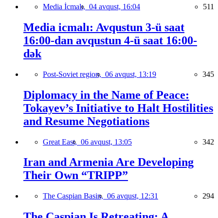
Media İcmalı,
04 avqust, 16:04
511
Media icmalı: Avqustun 3-ü saat
16:00-dan avqustun 4-ü saat 16:00-
dək
Post-Soviet region,
06 avqust, 13:19
345
Diplomacy in the Name of Peace:
Tokayev’s Initiative to Halt Hostilities
and Resume Negotiations
Great East,
06 avqust, 13:05
342
Iran and Armenia Are Developing
Their Own “TRIPP”
The Caspian Basin,
06 avqust, 12:31
294
The Caspian Is Retreating: A