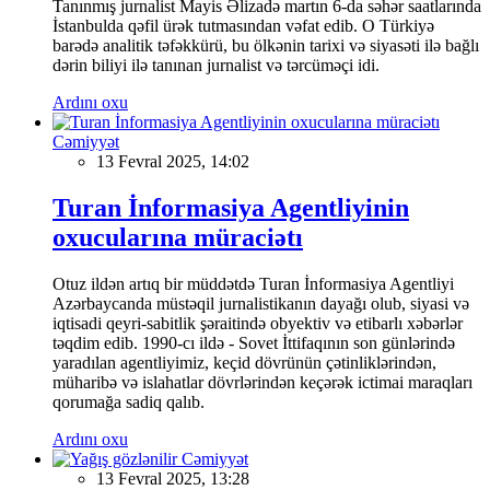
Tanınmış jurnalist Mayis Əlizadə martın 6-da səhər saatlarında
İstanbulda qəfil ürək tutmasından vəfat edib. O Türkiyə
barədə analitik təfəkkürü, bu ölkənin tarixi və siyasəti ilə bağlı
dərin biliyi ilə tanınan jurnalist və tərcüməçi idi.
Ardını oxu
Cəmiyyət
13 Fevral 2025, 14:02
Turan İnformasiya Agentliyinin
oxucularına müraciətı
Otuz ildən artıq bir müddətdə Turan İnformasiya Agentliyi
Azərbaycanda müstəqil jurnalistikanın dayağı olub, siyasi və
iqtisadi qeyri-sabitlik şəraitində obyektiv və etibarlı xəbərlər
təqdim edib. 1990-cı ildə - Sovet İttifaqının son günlərində
yaradılan agentliyimiz, keçid dövrünün çətinliklərindən,
müharibə və islahatlar dövrlərindən keçərək ictimai maraqları
qorumağa sadiq qalıb.
Ardını oxu
Cəmiyyət
13 Fevral 2025, 13:28