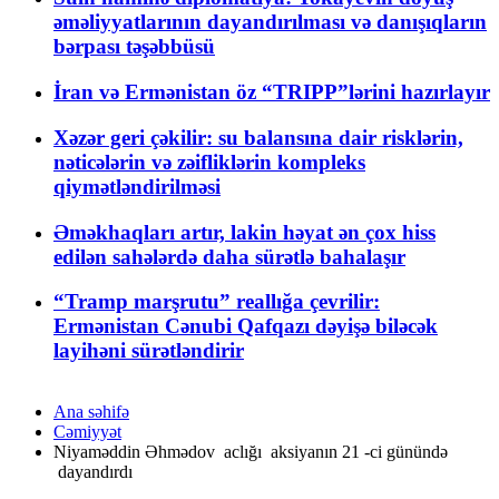
əməliyyatlarının dayandırılması və danışıqların
bərpası təşəbbüsü
İran və Ermənistan öz “TRIPP”lərini hazırlayır
Xəzər geri çəkilir: su balansına dair risklərin,
nəticələrin və zəifliklərin kompleks
qiymətləndirilməsi
Əməkhaqları artır, lakin həyat ən çox hiss
edilən sahələrdə daha sürətlə bahalaşır
“Tramp marşrutu” reallığa çevrilir:
Ermənistan Cənubi Qafqazı dəyişə biləcək
layihəni sürətləndirir
Ana səhifə
Cəmiyyət
Niyaməddin Əhmədov aclığı aksiyanın 21 -ci günündə
dayandırdı