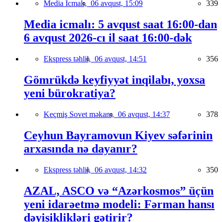
Media İcmalı,
06 avqust, 15:09
339
Media icmalı: 5 avqust saat 16:00-dan
6 avqust 2026-cı il saat 16:00-dək
Ekspress təhlil,
06 avqust, 14:51
356
Gömrükdə keyfiyyət inqilabı, yoxsa
yeni bürokratiya?
Keçmiş Sovet məkanı,
06 avqust, 14:37
378
Ceyhun Bayramovun Kiyev səfərinin
arxasında nə dayanır?
Ekspress təhlil,
06 avqust, 14:32
350
AZAL, ASCO və “Azərkosmos” üçün
yeni idarəetmə modeli: Fərman hansı
dəyişiklikləri gətirir?