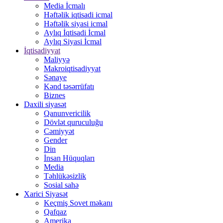
Media İcmalı
Həftəlik iqtisadi icmal
Həftəlik siyasi icmal
Aylıq İqtisadi İcmal
Aylıq Siyasi İcmal
İqtisadiyyat
Maliyyə
Makroiqtisadiyyat
Sənaye
Kənd təsərrüfatı
Biznes
Daxili siyasət
Qanunvericilik
Dövlət quruculuğu
Cəmiyyət
Gender
Din
İnsan Hüquqları
Media
Təhlükəsizlik
Sosial sahə
Xarici Siyasət
Keçmiş Sovet məkanı
Qafqaz
Amerika