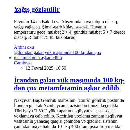
Yağış gözlənilir
Fevralın 14-də Bakıda və Abşeronda hava tutqun olacaq,
yağış yağacaq. Şimal-qərb küləyi əsəcək. Havanın
temperaturu gecə müsbət 2 + 4, gündüz müsbət 5 + 7 dərəcə
olacaq. Rütubət 75-85 faiz olacaq.
Ardını oxu
Cəmiyyət
12 Fevral 2025, 16:50
İrandan gələn yük maşınında 100 kq-
dan çox metamfetamin aşkar edilib
Naxçıvan Baş Gömrük İdarəsinin "Culfa" gömrük postunda
İrandan gələrək Azərbaycan ərazisindən tranzit keçməklə
Türkiyəyə "PVC" yükü aparan nəqliyyat vasitəsi əsaslı
yoxlamaya cəlb edilib. Keçirilən yoxlama zamanı nəqliyyat
vasitəsinin yanacaq qatqısı çənindən və qızdırıcı sistemin
çənindən maye halında 101 kq 400 qram psixotrop maddə -