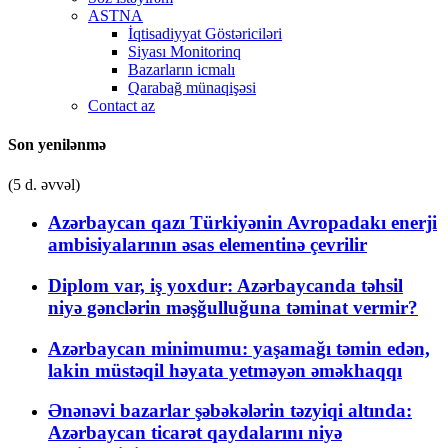
ASTNA
İqtisadiyyat Göstəriciləri
Siyası Monitorinq
Bazarların icmalı
Qarabağ münaqişəsi
Contact az
Son yenilənmə
(5 d. əvvəl)
Azərbaycan qazı Türkiyənin Avropadakı enerji
ambisiyalarının əsas elementinə çevrilir
Diplom var, iş yoxdur: Azərbaycanda təhsil
niyə gənclərin məşğulluğuna təminat vermir?
Azərbaycan minimumu: yaşamağı təmin edən,
lakin müstəqil həyata yetməyən əməkhaqqı
Ənənəvi bazarlar şəbəkələrin təzyiqi altında:
Azərbaycan ticarət qaydalarını niyə