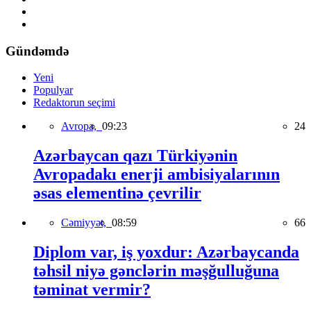
Gündəmdə
Yeni
Populyar
Redaktorun seçimi
Avropa,
09:23
24
Azərbaycan qazı Türkiyənin
Avropadakı enerji ambisiyalarının
əsas elementinə çevrilir
Cəmiyyət,
08:59
66
Diplom var, iş yoxdur: Azərbaycanda
təhsil niyə gənclərin məşğulluğuna
təminat vermir?