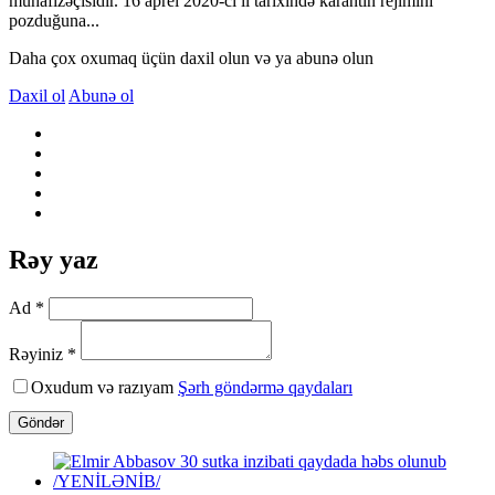
mühafizəçisidir. 16 aprel 2020-ci il tarixində karantin rejimini
pozduğuna...
Daha çox oxumaq üçün daxil olun və ya abunə olun
Daxil ol
Abunə ol
Rəy yaz
Ad *
Rəyiniz *
Oxudum və razıyam
Şərh göndərmə qaydaları
Göndər