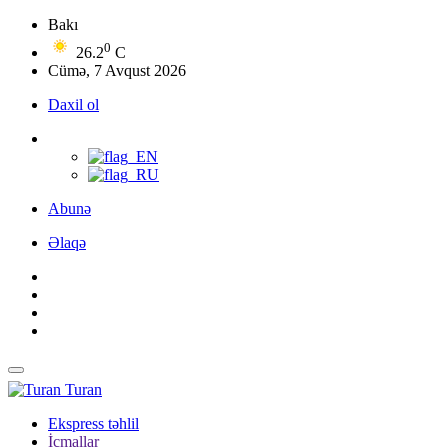
Bakı
0
26.2
C
Cümə, 7 Avqust 2026
Daxil ol
Abunə
Əlaqə
Turan
Ekspress təhlil
İcmallar