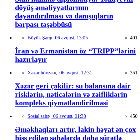
döyüş əməliyyatlarının
dayandırılması və danışıqların
bərpası təşəbbüsü
Böyük Şərq,
06 avqust, 13:05
401
İran və Ermənistan öz “TRIPP”lərini
hazırlayır
Xəzər hövzəsi,
06 avqust, 12:31
351
Xəzər geri çəkilir: su balansına dair
risklərin, nəticələrin və zəifliklərin
kompleks qiymətləndirilməsi
Sosial sahə,
06 avqust, 01:38
450
Əməkhaqları artır, lakin həyat ən çox
hiss edilən sahələrdə daha sürətlə