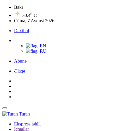
Bakı
0
30.4
C
Cümə, 7 Avqust 2026
Daxil ol
Abunə
Əlaqə
Turan
Ekspress təhlil
İcmallar