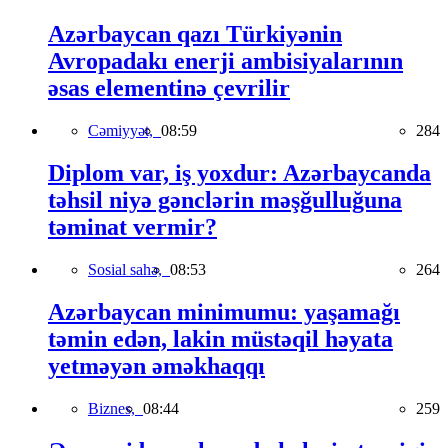
Azərbaycan qazı Türkiyənin
Avropadakı enerji ambisiyalarının
əsas elementinə çevrilir
Cəmiyyət,
08:59
284
Diplom var, iş yoxdur: Azərbaycanda
təhsil niyə gənclərin məşğulluğuna
təminat vermir?
Sosial sahə,
08:53
264
Azərbaycan minimumu: yaşamağı
təmin edən, lakin müstəqil həyata
yetməyən əməkhaqqı
Biznes,
08:44
259