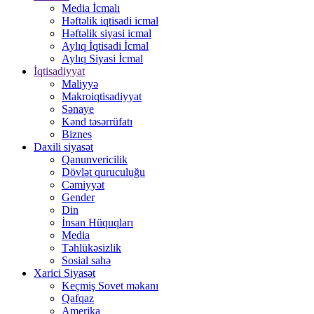
Media İcmalı
Həftəlik iqtisadi icmal
Həftəlik siyasi icmal
Aylıq İqtisadi İcmal
Aylıq Siyasi İcmal
İqtisadiyyat
Maliyyə
Makroiqtisadiyyat
Sənaye
Kənd təsərrüfatı
Biznes
Daxili siyasət
Qanunvericilik
Dövlət quruculuğu
Cəmiyyət
Gender
Din
İnsan Hüquqları
Media
Təhlükəsizlik
Sosial sahə
Xarici Siyasət
Keçmiş Sovet məkanı
Qafqaz
Amerika