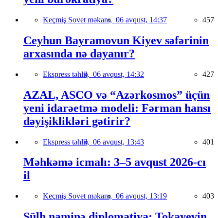
Keçmiş Sovet məkanı,
06 avqust, 14:37
457
Ceyhun Bayramovun Kiyev səfərinin
arxasında nə dayanır?
Ekspress təhlil,
06 avqust, 14:32
427
AZAL, ASCO və “Azərkosmos” üçün
yeni idarəetmə modeli: Fərman hansı
dəyişiklikləri gətirir?
Ekspress təhlil,
06 avqust, 13:43
401
Məhkəmə icmalı: 3–5 avqust 2026-cı
il
Keçmiş Sovet məkanı,
06 avqust, 13:19
403
Sülh naminə diplomatiya: Tokayevin