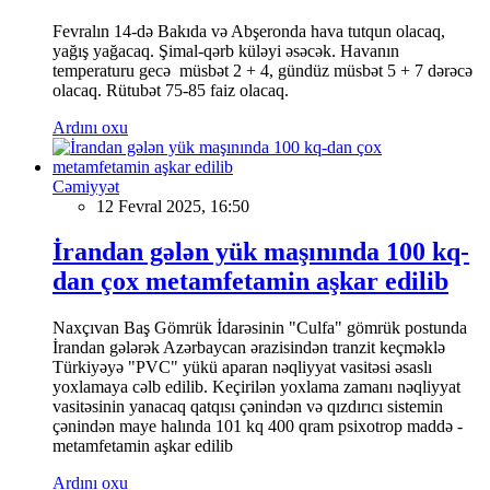
Fevralın 14-də Bakıda və Abşeronda hava tutqun olacaq,
yağış yağacaq. Şimal-qərb küləyi əsəcək. Havanın
temperaturu gecə müsbət 2 + 4, gündüz müsbət 5 + 7 dərəcə
olacaq. Rütubət 75-85 faiz olacaq.
Ardını oxu
Cəmiyyət
12 Fevral 2025, 16:50
İrandan gələn yük maşınında 100 kq-
dan çox metamfetamin aşkar edilib
Naxçıvan Baş Gömrük İdarəsinin "Culfa" gömrük postunda
İrandan gələrək Azərbaycan ərazisindən tranzit keçməklə
Türkiyəyə "PVC" yükü aparan nəqliyyat vasitəsi əsaslı
yoxlamaya cəlb edilib. Keçirilən yoxlama zamanı nəqliyyat
vasitəsinin yanacaq qatqısı çənindən və qızdırıcı sistemin
çənindən maye halında 101 kq 400 qram psixotrop maddə -
metamfetamin aşkar edilib
Ardını oxu