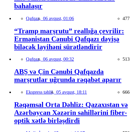
bahalaşır
Qafqaz,
06 avqust, 01:06
477
“Tramp marşrutu” reallığa çevrilir:
Ermənistan Cənubi Qafqazı dəyişə
biləcək layihəni sürətləndirir
Qafqaz,
06 avqust, 00:32
513
ABŞ və Çin Cənubi Qafqazda
marşrutlar uğrunda rəqabət aparır
Ekspress təhlil,
05 avqust, 18:11
666
Rəqəmsal Orta Dəhliz: Qazaxıstan və
Azərbaycan Xəzərin sahillərini fiber-
optik xətlə birləşdirdi