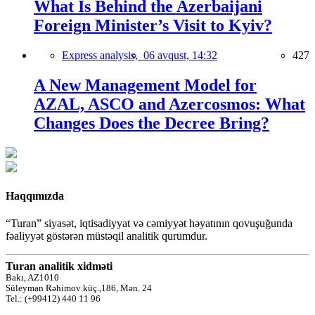
What Is Behind the Azerbaijani
Foreign Minister’s Visit to Kyiv?
Express analysis,
06 avqust, 14:32
427
A New Management Model for
AZAL, ASCO and Azercosmos: What
Changes Does the Decree Bring?
Haqqımızda
“Turan” siyasət, iqtisadiyyat və cəmiyyət həyatının qovuşuğunda
fəaliyyət göstərən müstəqil analitik qurumdur.
Turan analitik xidməti
Bakı, AZ1010
Süleyman Rəhimov küç.,186, Mən. 24
Tel.: (+99412) 440 11 96