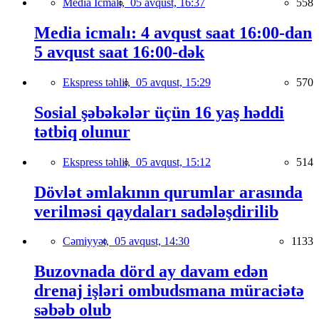
Media İcmalı,
05 avqust, 16:37
558
Media icmalı: 4 avqust saat 16:00-dan
5 avqust saat 16:00-dək
Ekspress təhlil,
05 avqust, 15:29
570
Sosial şəbəkələr üçün 16 yaş həddi
tətbiq olunur
Ekspress təhlil,
05 avqust, 15:12
514
Dövlət əmlakının qurumlar arasında
verilməsi qaydaları sadələşdirilib
Cəmiyyət,
05 avqust, 14:30
1133
Buzovnada dörd ay davam edən
drenaj işləri ombudsmana müraciətə
səbəb olub