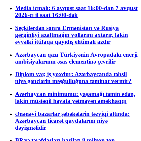
Media icmalı: 6 avqust saat 16:00-dan 7 avqust
2026-cı il saat 16:00-dək
Seçkilərdən sonra Ermənistan və Rusiya
gərginliyi azaltmağın yollarını axtarır, lakin
əvvəlki ittifaqa qayıdış ehtimalı azdır
Azərbaycan qazı Türkiyənin Avropadakı enerji
ambisiyalarının əsas elementinə çevrilir
Diplom var, iş yoxdur: Azərbaycanda təhsil
niyə gənclərin məşğulluğuna təminat vermir?
Azərbaycan minimumu: yaşamağı təmin edən,
lakin müstəqil həyata yetməyən əməkhaqqı
Ənənəvi bazarlar şəbəkələrin təzyiqi altında:
Azərbaycan ticarət qaydalarını niyə
dəyişməlidir
BP və tərəfdaşları hasilatı 8 milyon ton