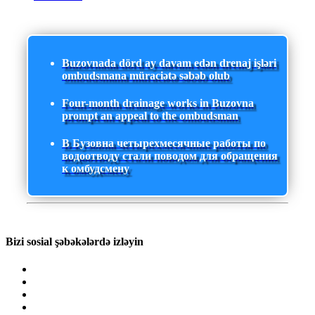
Buzovnada dörd ay davam edən drenaj işləri
ombudsmana müraciətə səbəb olub
Four-month drainage works in Buzovna
prompt an appeal to the ombudsman
В Бузовна четырехмесячные работы по
водоотводу стали поводом для обращения
к омбудсмену
Bizi sosial şəbəkələrdə izləyin