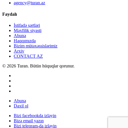
agency@turan.az
Faydalı
İstifadə şərtləri
Məxfilik siyasti
Abunə
Haqqımızda
Bizim mütəxəssislərimiz
Arxiv
CONTACT AZ
© 2026 Turan. Bütün hüquqlar qorunur.
Abunə
Daxil ol
Bizi facebookda izləyin
Bizə email yazın
Bizi teleqram-da izləyin