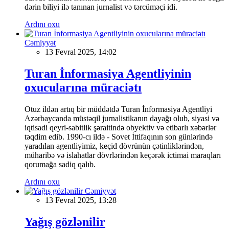
dərin biliyi ilə tanınan jurnalist və tərcüməçi idi.
Ardını oxu
Cəmiyyət
13 Fevral 2025, 14:02
Turan İnformasiya Agentliyinin
oxucularına müraciətı
Otuz ildən artıq bir müddətdə Turan İnformasiya Agentliyi
Azərbaycanda müstəqil jurnalistikanın dayağı olub, siyasi və
iqtisadi qeyri-sabitlik şəraitində obyektiv və etibarlı xəbərlər
təqdim edib. 1990-cı ildə - Sovet İttifaqının son günlərində
yaradılan agentliyimiz, keçid dövrünün çətinliklərindən,
müharibə və islahatlar dövrlərindən keçərək ictimai maraqları
qorumağa sadiq qalıb.
Ardını oxu
Cəmiyyət
13 Fevral 2025, 13:28
Yağış gözlənilir