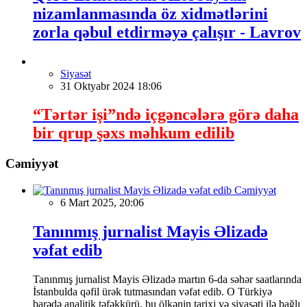
nizamlanmasında öz xidmətlərini
zorla qəbul etdirməyə çalışır - Lavrov
Siyasət
31 Oktyabr 2024 18:06
“Tərtər işi”ndə içgəncələrə görə daha
bir qrup şəxs məhkum edilib
Cəmiyyət
Cəmiyyət
6 Mart 2025, 20:06
Tanınmış jurnalist Mayis Əlizadə
vəfat edib
Tanınmış jurnalist Mayis Əlizadə martın 6-da səhər saatlarında
İstanbulda qəfil ürək tutmasından vəfat edib. O Türkiyə
barədə analitik təfəkkürü, bu ölkənin tarixi və siyasəti ilə bağlı