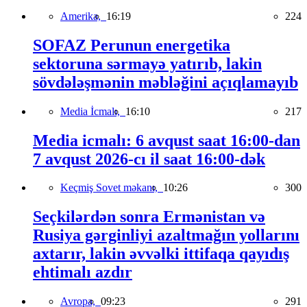
Amerika,
16:19
224
SOFAZ Perunun energetika
sektoruna sərmayə yatırıb, lakin
sövdələşmənin məbləğini açıqlamayıb
Media İcmalı,
16:10
217
Media icmalı: 6 avqust saat 16:00-dan
7 avqust 2026-cı il saat 16:00-dək
Keçmiş Sovet məkanı,
10:26
300
Seçkilərdən sonra Ermənistan və
Rusiya gərginliyi azaltmağın yollarını
axtarır, lakin əvvəlki ittifaqa qayıdış
ehtimalı azdır
Avropa,
09:23
291