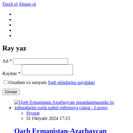
Daxil ol
Abunə ol
Rəy yaz
Ad *
Rəyiniz *
Oxudum və razıyam
Şərh göndərmə qaydaları
Göndər
Siyasət
31 Oktyabr 2024 17:15
Qərb Ermənistan-Azərbaycan