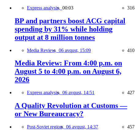
Express analysis,
00:03
316
BP and partners boost ACG capital
spending by 31% while holding
output at 8 million tonnes
Media Review,
06 avqust, 15:09
410
Media Review: From 4:00 p.m. on
August 5 to 4:00 p.m. on August 6,
2026
Express analysis,
06 avqust, 14:51
427
A Quality Revolution at Customs —
or New Bureaucracy?
Post-Soviet region,
06 avqust, 14:37
457