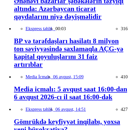
Ənənəvi bazarlar şəbəkələrin təzyiqi
altında: Azərbaycan ticarət
qaydalarını niyə dəyişməlidir
Ekspress təhlil,
00:03
316
BP və tərəfdaşları hasilatı 8 milyon
ton səviyyəsində saxlamaqla AÇG-yə
kapital qoyuluşlarını 31 faiz
artırıblar
Media İcmalı,
06 avqust, 15:09
410
Media icmalı: 5 avqust saat 16:00-dan
6 avqust 2026-cı il saat 16:00-dək
Ekspress təhlil,
06 avqust, 14:51
427
Gömrükdə keyfiyyət inqilabı, yoxsa
yeni bürokratiya?