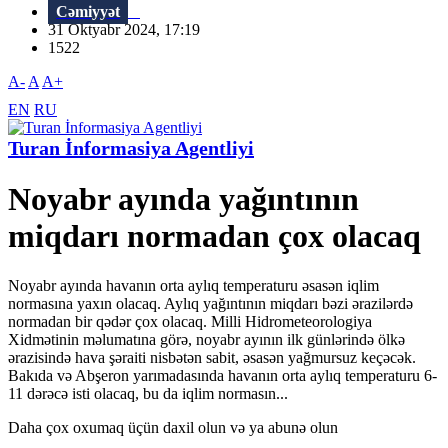
Cəmiyyət
31 Oktyabr 2024, 17:19
1522
A-
A
A+
EN
RU
Turan İnformasiya Agentliyi
Noyabr ayında yağıntının
miqdarı normadan çox olacaq
Noyabr ayında havanın orta aylıq temperaturu əsasən iqlim
normasına yaxın olacaq. Aylıq yağıntının miqdarı bəzi ərazilərdə
normadan bir qədər çox olacaq. Milli Hidrometeorologiya
Xidmətinin məlumatına görə, noyabr ayının ilk günlərində ölkə
ərazisində hava şəraiti nisbətən sabit, əsasən yağmursuz keçəcək.
Bakıda və Abşeron yarımadasında havanın orta aylıq temperaturu 6-
11 dərəcə isti olacaq, bu da iqlim normasın...
Daha çox oxumaq üçün daxil olun və ya abunə olun