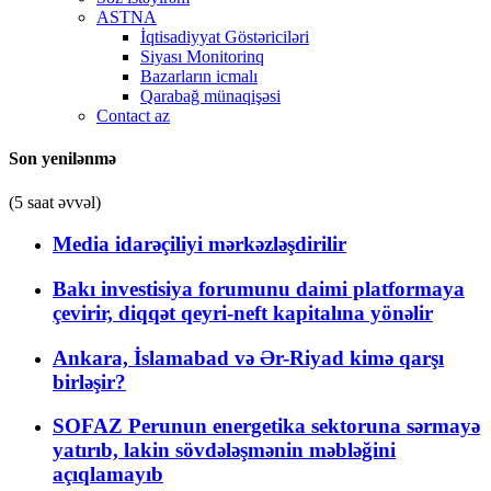
ASTNA
İqtisadiyyat Göstəriciləri
Siyası Monitorinq
Bazarların icmalı
Qarabağ münaqişəsi
Contact az
Son yenilənmə
(5 saat əvvəl)
Media idarəçiliyi mərkəzləşdirilir
Bakı investisiya forumunu daimi platformaya
çevirir, diqqət qeyri-neft kapitalına yönəlir
Ankara, İslamabad və Ər-Riyad kimə qarşı
birləşir?
SOFAZ Perunun energetika sektoruna sərmayə
yatırıb, lakin sövdələşmənin məbləğini
açıqlamayıb