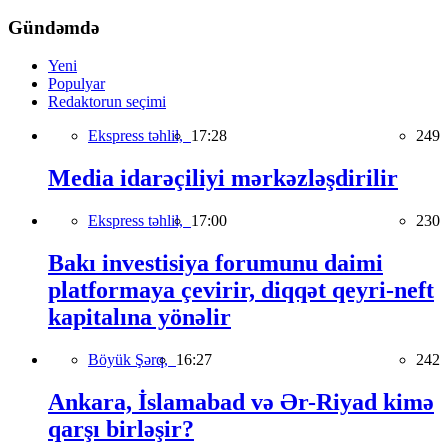
Gündəmdə
Yeni
Populyar
Redaktorun seçimi
Ekspress təhlil,
17:28
249
Media idarəçiliyi mərkəzləşdirilir
Ekspress təhlil,
17:00
230
Bakı investisiya forumunu daimi
platformaya çevirir, diqqət qeyri-neft
kapitalına yönəlir
Böyük Şərq,
16:27
242
Ankara, İslamabad və Ər-Riyad kimə
qarşı birləşir?