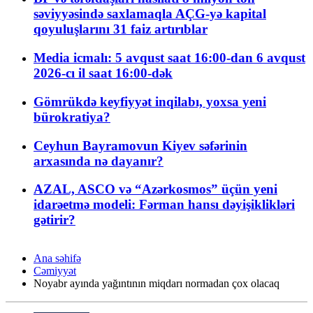
səviyyəsində saxlamaqla AÇG-yə kapital
qoyuluşlarını 31 faiz artırıblar
Media icmalı: 5 avqust saat 16:00-dan 6 avqust
2026-cı il saat 16:00-dək
Gömrükdə keyfiyyət inqilabı, yoxsa yeni
bürokratiya?
Ceyhun Bayramovun Kiyev səfərinin
arxasında nə dayanır?
AZAL, ASCO və “Azərkosmos” üçün yeni
idarəetmə modeli: Fərman hansı dəyişiklikləri
gətirir?
Ana səhifə
Cəmiyyət
Noyabr ayında yağıntının miqdarı normadan çox olacaq