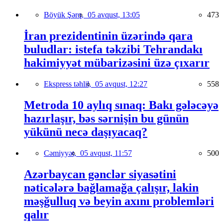
Böyük Şərq,
05 avqust, 13:05
473
İran prezidentinin üzərində qara
buludlar: istefa təkzibi Tehrandakı
hakimiyyət mübarizəsini üzə çıxarır
Ekspress təhlil,
05 avqust, 12:27
558
Metroda 10 aylıq sınaq: Bakı gələcəyə
hazırlaşır, bəs sərnişin bu günün
yükünü necə daşıyacaq?
Cəmiyyət,
05 avqust, 11:57
500
Azərbaycan gənclər siyasətini
nəticələrə bağlamağa çalışır, lakin
məşğulluq və beyin axını problemləri
qalır