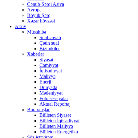
Cənub-Şərqi Asiya
Avropa
Böyük Şərq
Xəzər hövzəsi
Arxiv
Müsahibə
Sual-cavab
Çətin sual
Bizimkiler
Xəbərlər
Siyasət
Cəmiyyət
İqtisadiyyat
Maliyyə
Enerji
Dünyada
Mədəniyyət
Foto sessiyalar
Aktual Reportaj
Buraxılışlar
Bülleten Siyasət
Bülleten İqtisadiyyat
Bülleten Maliyyə
Bülleten Energetika
Söz istəyirəm