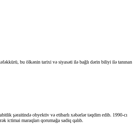
kkürü, bu ölkənin tarixi və siyasəti ilə bağlı dərin biliyi ilə tanınan
bitlik şəraitində obyektiv və etibarlı xəbərlər təqdim edib. 1990-cı
ərək ictimai maraqları qorumağa sadiq qalıb.