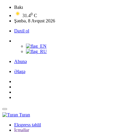
Bakı
0
31.4
C
Şənbə, 8 Avqust 2026
Daxil ol
Abunə
Əlaqə
Turan
Ekspress təhlil
İcmallar