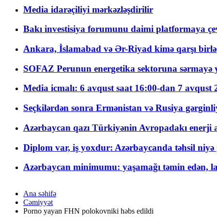
Media idarəçiliyi mərkəzləşdirilir
Bakı investisiya forumunu daimi platformaya çevi
Ankara, İslamabad və Ər-Riyad kimə qarşı birlə
SOFAZ Perunun energetika sektoruna sərmayə ya
Media icmalı: 6 avqust saat 16:00-dan 7 avqust 2
Seçkilərdən sonra Ermənistan və Rusiya gərginliyi
Azərbaycan qazı Türkiyənin Avropadakı enerji am
Diplom var, iş yoxdur: Azərbaycanda təhsil niyə
Azərbaycan minimumu: yaşamağı təmin edən, la
Ana səhifə
Cəmiyyət
Porno yayan FHN polokovniki həbs edildi