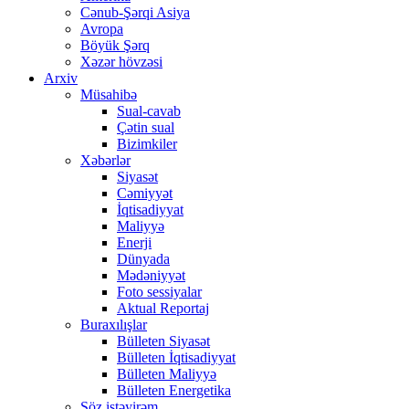
Cənub-Şərqi Asiya
Avropa
Böyük Şərq
Xəzər hövzəsi
Arxiv
Müsahibə
Sual-cavab
Çətin sual
Bizimkiler
Xəbərlər
Siyasət
Cəmiyyət
İqtisadiyyat
Maliyyə
Enerji
Dünyada
Mədəniyyət
Foto sessiyalar
Aktual Reportaj
Buraxılışlar
Bülleten Siyasət
Bülleten İqtisadiyyat
Bülleten Maliyyə
Bülleten Energetika
Söz istəyirəm