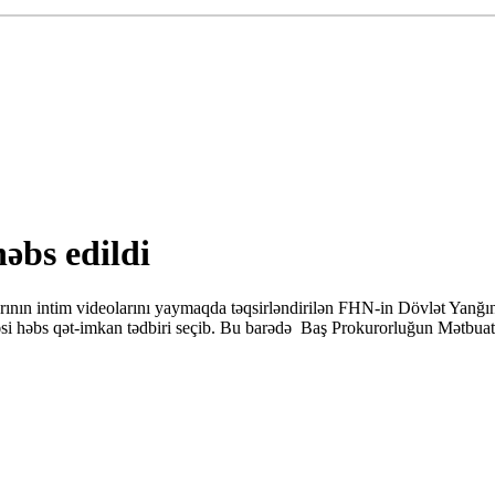
əbs edildi
nın intim videolarını yaymaqda təqsirləndirilən FHN-in Dövlət Yanğın
həbs qət-imkan tədbiri seçib. Bu barədə Baş Prokurorluğun Mətbuat Xi