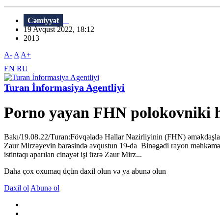
Cəmiyyət
19 Avqust 2022, 18:12
2013
A-
A
A+
EN
RU
Turan İnformasiya Agentliyi
Porno yayan FHN polokovniki h
Bakı/19.08.22/Turan:Fövqəladə Hallar Nazirliyinin (FHN) əməkdaşları
Zaur Mirzəyevin barəsində avqustun 19-da Binəgədi rayon məhkəməsi 
istintaqı aparılan cinayət işi üzrə Zaur Mirz...
Daha çox oxumaq üçün daxil olun və ya abunə olun
Daxil ol
Abunə ol