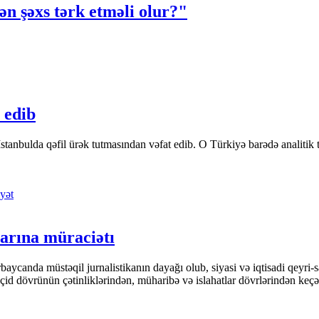
ən şəxs tərk etməli olur?"
 edib
tanbulda qəfil ürək tutmasından vəfat edib. O Türkiyə barədə analitik təfə
yət
arına müraciətı
ycanda müstəqil jurnalistikanın dayağı olub, siyasi və iqtisadi qeyri-sa
keçid dövrünün çətinliklərindən, müharibə və islahatlar dövrlərindən keç