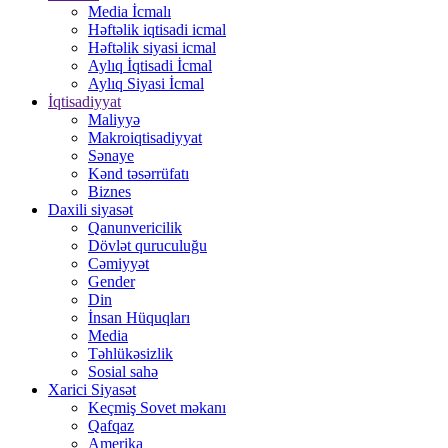
Media İcmalı
Həftəlik iqtisadi icmal
Həftəlik siyasi icmal
Aylıq İqtisadi İcmal
Aylıq Siyasi İcmal
İqtisadiyyat
Maliyyə
Makroiqtisadiyyat
Sənaye
Kənd təsərrüfatı
Biznes
Daxili siyasət
Qanunvericilik
Dövlət quruculuğu
Cəmiyyət
Gender
Din
İnsan Hüquqları
Media
Təhlükəsizlik
Sosial sahə
Xarici Siyasət
Keçmiş Sovet məkanı
Qafqaz
Amerika