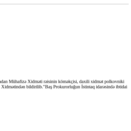
dan Mühafizə Xidməti rəisinin köməkçisi, daxili xidmət polkovniki
dmətindən bildirilib."Baş Prokurorluğun İstintaq idarəsində ibtidai