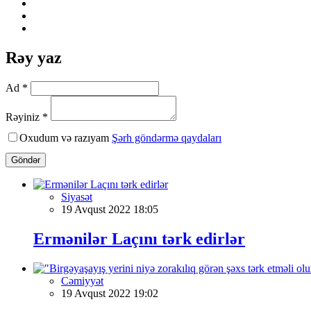
Rəy yaz
Ad *
Rəyiniz *
Oxudum və razıyam
Şərh göndərmə qaydaları
Göndər
Siyasət
19 Avqust 2022 18:05
Ermənilər Laçını tərk edirlər
Cəmiyyət
19 Avqust 2022 19:02