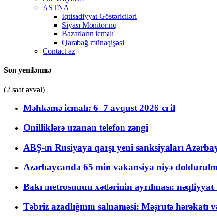
ASTNA
İqtisadiyyat Göstəriciləri
Siyası Monitorinq
Bazarların icmalı
Qarabağ münaqişəsi
Contact az
Son yenilənmə
(2 saat əvvəl)
Məhkəmə icmalı: 6–7 avqust 2026-cı il
Onilliklərə uzanan telefon zəngi
ABŞ-ın Rusiyaya qarşı yeni sanksiyaları Azərba
Azərbaycanda 65 min vakansiya niyə doldurulm
Bakı metrosunun xətlərinin ayrılması: nəqliyya
Təbriz azadlığının salnaməsi: Məşrutə hərəkatı v