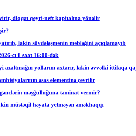
rir, diqqət qeyri-neft kapitalına yönəlir
şir?
tırıb, lakin sövdələşmənin məbləğini açıqlamayıb
026-cı il saat 16:00-dək
 azaltmağın yollarını axtarır, lakin əvvəlki ittifaqa qa
bisiyalarının əsas elementinə çevrilir
 gənclərin məşğulluğuna təminat vermir?
kin müstəqil həyata yetməyən əməkhaqqı