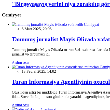
"Birgəyaşayış yerini niyə zorakılıq gör
Cəmiyyət
Cəmiyyət
6 Mart 2025, 20:06
Tanınmış jurnalist Mayis Əlizadə vəfat
Tanınmış jurnalist Mayis Əlizadə martın 6-da səhər saatlarında İs
jurnalist və tərcüməçi idi.
Ardını oxu
Cəmiy
13 Fevral 2025, 14:02
Turan İnformasiya Agentliyinin oxucul
Otuz ildən artıq bir müddətdə Turan İnformasiya Agentliyi Azərba
ildə - Sovet İttifaqının son günlərində yaradılan agentliyimiz, 
Ardını oxu
Cəmiyyət