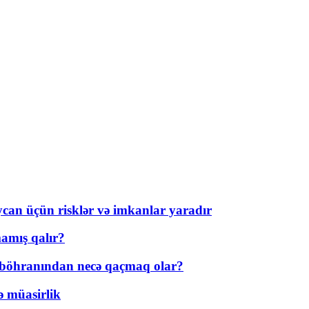
ycan üçün risklər və imkanlar yaradır
amış qalır?
t böhranından necə qaçmaq olar?
ə müasirlik