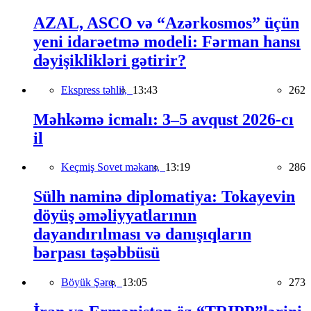
AZAL, ASCO və “Azərkosmos” üçün
yeni idarəetmə modeli: Fərman hansı
dəyişiklikləri gətirir?
Ekspress təhlil,
13:43
262
Məhkəmə icmalı: 3–5 avqust 2026-cı
il
Keçmiş Sovet məkanı,
13:19
286
Sülh naminə diplomatiya: Tokayevin
döyüş əməliyyatlarının
dayandırılması və danışıqların
bərpası təşəbbüsü
Böyük Şərq,
13:05
273