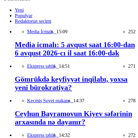
Yeni
Populyar
Redaktorun seçimi
Media İcmalı,
15:09
252
Media icmalı: 5 avqust saat 16:00-dan
6 avqust 2026-cı il saat 16:00-dək
Ekspress təhlil,
14:51
271
Gömrükdə keyfiyyət inqilabı, yoxsa
yeni bürokratiya?
Keçmiş Sovet məkanı,
14:37
278
Ceyhun Bayramovun Kiyev səfərinin
arxasında nə dayanır?
Ekspress təhlil,
14:32
272