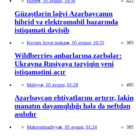
Biznes,
05 avqust, 10:39
422
Güzəştlərin ləğvi Azərbaycanın
hibrid və elektromobil bazarında
istiqaməti dəyişib
Keçmiş Sovet məkanı,
05 avqust, 10:35
365
Wildberries anbarlarına zərbələr:
Ukrayna Rusiyaya təzyiqin yeni
istiqamətini açır
Maliyyə,
05 avqust, 01:28
495
Azərbaycan ehtiyatlarını artırır, lakin
manatın dayanıqlılığı hələ də neftdən
asılıdır
Makroiqtisadiyyat,
05 avqust, 01:24
385