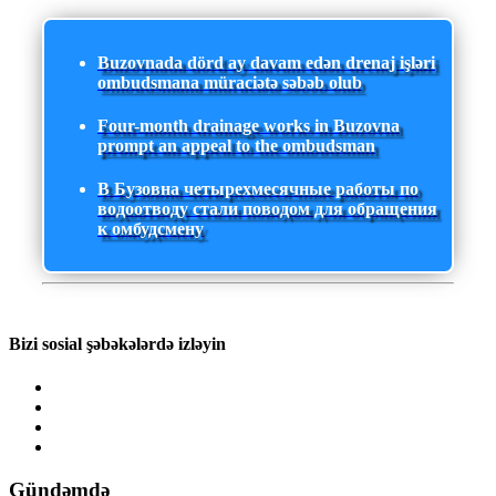
Buzovnada dörd ay davam edən drenaj işləri
ombudsmana müraciətə səbəb olub
Four-month drainage works in Buzovna
prompt an appeal to the ombudsman
В Бузовна четырехмесячные работы по
водоотводу стали поводом для обращения
к омбудсмену
Bizi sosial şəbəkələrdə izləyin
Gündəmdə