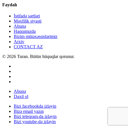
Faydalı
İstifadə şərtləri
Məxfilik siyasti
Abunə
Haqqımızda
Bizim mütəxəssislərimiz
Arxiv
CONTACT AZ
© 2026 Turan. Bütün hüquqlar qorunur.
Abunə
Daxil ol
Bizi facebookda izləyin
Bizə email yazın
Bizi teleqram-da izləyin
Bizi youtube-də izləyin