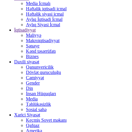
Media İcmalı
Həftəlik iqtisadi icmal
Həftəlik siyasi icmal
Aylıq İqtisadi İcmal
Aylıq Siyasi İcmal
İqtisadiyyat
Maliyyə
Makroiqtisadiyyat
Sənaye
Kənd təsərrüfatı
Biznes
Daxili siyasət
Qanunvericilik
Dövlət quruculuğu
Cəmiyyət
Gender
Din
İnsan Hüquqları
Media
Təhlükəsizlik
Sosial sahə
Xarici Siyasət
Keçmiş Sovet məkanı
Qafqaz
Amerika