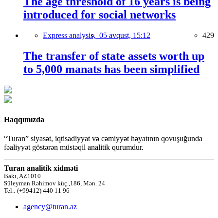
The age threshold of 16 years is being
introduced for social networks
Express analysis,
05 avqust, 15:12
429
The transfer of state assets worth up
to 5,000 manats has been simplified
Haqqımızda
“Turan” siyasət, iqtisadiyyat və cəmiyyət həyatının qovuşuğunda
fəaliyyət göstərən müstəqil analitik qurumdur.
Turan analitik xidməti
Bakı, AZ1010
Süleyman Rəhimov küç.,186, Mən. 24
Tel.: (+99412) 440 11 96
agency@turan.az