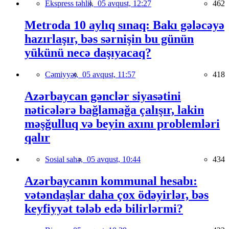
Ekspress təhlil,
05 avqust, 12:27
462
Metroda 10 aylıq sınaq: Bakı gələcəyə
hazırlaşır, bəs sərnişin bu günün
yükünü necə daşıyacaq?
Cəmiyyət,
05 avqust, 11:57
418
Azərbaycan gənclər siyasətini
nəticələrə bağlamağa çalışır, lakin
məşğulluq və beyin axını problemləri
qalır
Sosial sahə,
05 avqust, 10:44
434
Azərbaycanın kommunal hesabı:
vətəndaşlar daha çox ödəyirlər, bəs
keyfiyyət tələb edə bilirlərmi?