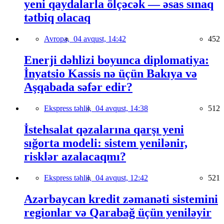
yeni qaydalarla ölçəcək — əsas sınaq
tətbiq olacaq
Avropa,
04 avqust, 14:42
452
Enerji dəhlizi boyunca diplomatiya:
İnyatsio Kassis nə üçün Bakıya və
Aşqabada səfər edir?
Ekspress təhlil,
04 avqust, 14:38
512
İstehsalat qəzalarına qarşı yeni
sığorta modeli: sistem yenilənir,
risklər azalacaqmı?
Ekspress təhlil,
04 avqust, 12:42
521
Azərbaycan kredit zəmanəti sistemini
regionlar və Qarabağ üçün yeniləyir