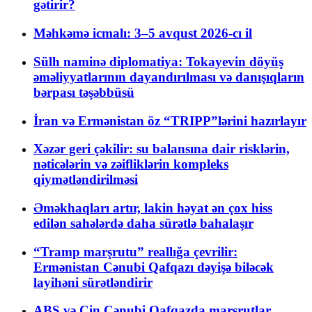
gətirir?
Məhkəmə icmalı: 3–5 avqust 2026-cı il
Sülh naminə diplomatiya: Tokayevin döyüş
əməliyyatlarının dayandırılması və danışıqların
bərpası təşəbbüsü
İran və Ermənistan öz “TRIPP”lərini hazırlayır
Xəzər geri çəkilir: su balansına dair risklərin,
nəticələrin və zəifliklərin kompleks
qiymətləndirilməsi
Əməkhaqları artır, lakin həyat ən çox hiss
edilən sahələrdə daha sürətlə bahalaşır
“Tramp marşrutu” reallığa çevrilir:
Ermənistan Cənubi Qafqazı dəyişə biləcək
layihəni sürətləndirir
ABŞ və Çin Cənubi Qafqazda marşrutlar