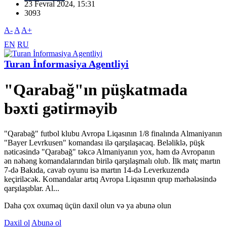
23 Fevral 2024, 15:31
3093
A-
A
A+
EN
RU
Turan İnformasiya Agentliyi
"Qarabağ"ın püşkatmada
bəxti gətirməyib
"Qarabağ" futbol klubu Avropa Liqasının 1/8 finalında Almaniyanın
"Bayer Levrkusen" komandası ilə qarşılaşacaq. Beləliklə, püşk
nəticəsində "Qarabağ" təkcə Almaniyanın yox, həm də Avropanın
ən nəhəng komandalarından birilə qarşılaşmalı olub. İlk matç martın
7-də Bakıda, cavab oyunu isə martın 14-də Leverkuzendə
keçiriləcək. Komandalar artıq Avropa Liqasının qrup mərhələsində
qarşılaşıblar. Al...
Daha çox oxumaq üçün daxil olun və ya abunə olun
Daxil ol
Abunə ol