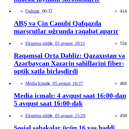
Qafqaz,
00:32
414
ABŞ və Çin Cənubi Qafqazda
marşrutlar uğrunda rəqabət aparır
Ekspress təhlil,
05 avqust, 18:11
554
Rəqəmsal Orta Dəhliz: Qazaxıstan və
Azərbaycan Xəzərin sahillərini fiber-
optik xətlə birləşdirdi
Media İcmalı,
05 avqust, 16:37
468
Media icmalı: 4 avqust saat 16:00-dan
5 avqust saat 16:00-dək
Ekspress təhlil,
05 avqust, 15:29
458
Sosial şəbəkələr üçün 16 yaş həddi