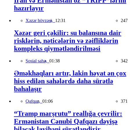
İran və Ermənistan öz “TRIPP”lərini
hazırlayır
Xəzər hövzəsi,
12:31
247
Xəzər geri çəkilir: su balansına dair
risklərin, nəticələrin və zəifliklərin
kompleks qiymətləndirilməsi
Sosial sahə,
01:38
342
Əməkhaqları artır, lakin həyat ən çox
hiss edilən sahələrdə daha sürətlə
bahalaşır
Qafqaz,
01:06
371
“Tramp marşrutu” reallığa çevrilir:
Ermənistan Cənubi Qafqazı dəyişə
biləcək layihəni sürətləndirir