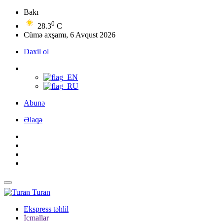
Bakı
0
28.3
C
Cümə axşamı, 6 Avqust 2026
Daxil ol
Abunə
Əlaqə
Turan
Ekspress təhlil
İcmallar