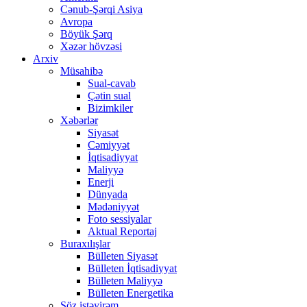
Cənub-Şərqi Asiya
Avropa
Böyük Şərq
Xəzər hövzəsi
Arxiv
Müsahibə
Sual-cavab
Çətin sual
Bizimkiler
Xəbərlər
Siyasət
Cəmiyyət
İqtisadiyyat
Maliyyə
Enerji
Dünyada
Mədəniyyət
Foto sessiyalar
Aktual Reportaj
Buraxılışlar
Bülleten Siyasət
Bülleten İqtisadiyyat
Bülleten Maliyyə
Bülleten Energetika
Söz istəyirəm