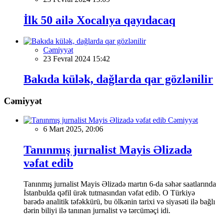
İlk 50 ailə Xocalıya qayıdacaq
Cəmiyyət
23 Fevral 2024 15:42
Bakıda külək, dağlarda qar gözlənilir
Cəmiyyət
Cəmiyyət
6 Mart 2025, 20:06
Tanınmış jurnalist Mayis Əlizadə
vəfat edib
Tanınmış jurnalist Mayis Əlizadə martın 6-da səhər saatlarında
İstanbulda qəfil ürək tutmasından vəfat edib. O Türkiyə
barədə analitik təfəkkürü, bu ölkənin tarixi və siyasəti ilə bağlı
dərin biliyi ilə tanınan jurnalist və tərcüməçi idi.