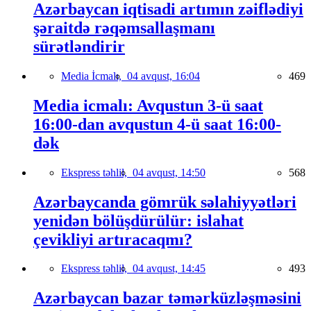
Azərbaycan iqtisadi artımın zəiflədiyi
şəraitdə rəqəmsallaşmanı
sürətləndirir
Media İcmalı,
04 avqust, 16:04
469
Media icmalı: Avqustun 3-ü saat
16:00-dan avqustun 4-ü saat 16:00-
dək
Ekspress təhlil,
04 avqust, 14:50
568
Azərbaycanda gömrük səlahiyyətləri
yenidən bölüşdürülür: islahat
çevikliyi artıracaqmı?
Ekspress təhlil,
04 avqust, 14:45
493
Azərbaycan bazar təmərküzləşməsini