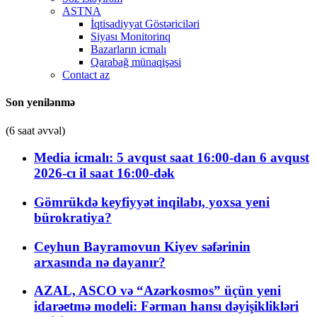
ASTNA
İqtisadiyyat Göstəriciləri
Siyası Monitorinq
Bazarların icmalı
Qarabağ münaqişəsi
Contact az
Son yenilənmə
(6 saat əvvəl)
Media icmalı: 5 avqust saat 16:00-dan 6 avqust
2026-cı il saat 16:00-dək
Gömrükdə keyfiyyət inqilabı, yoxsa yeni
bürokratiya?
Ceyhun Bayramovun Kiyev səfərinin
arxasında nə dayanır?
AZAL, ASCO və “Azərkosmos” üçün yeni
idarəetmə modeli: Fərman hansı dəyişiklikləri