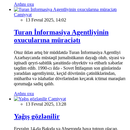
Ardını oxu
Cəmiyyət
13 Fevral 2025, 14:02
Turan İnformasiya Agentliyinin
oxucularına müraciətı
Otuz ildən artıq bir müddətdə Turan İnformasiya Agentliyi
Azərbaycanda müstəqil jurnalistikanın dayağı olub, siyasi və
iqtisadi qeyri-sabitlik şəraitində obyektiv və etibarlı xəbərlər
təqdim edib. 1990-cı ildə - Sovet İttifaqının son günlərində
yaradılan agentliyimiz, keçid dövrünün çətinliklərindən,
müharibə və islahatlar dövrlərindən keçərək ictimai maraqları
qorumağa sadiq qalıb.
Ardını oxu
Cəmiyyət
13 Fevral 2025, 13:28
Yağış gözlənilir
Fevralın 14-də Bakıda və Abşeronda hava tutqun olacaq,