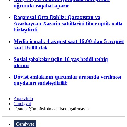
uğrunda rəqabət aparır
Rəqəmsal Orta Dəhliz: Qazaxıstan və
Azərbaycan Xəzərin sahillərini fiber-optik xətlə
birləşdirdi
Media icmalı: 4 avqust saat 16:00-dan 5 avqust
saat 16:00-dək
Sosial şəbəkələr üçün 16 yaş həddi tətbiq
olunur
Dövlət əmlakının qurumlar arasında verilməsi
qaydaları sadələşdirilib
Ana səhifə
Cəmiyyət
"Qarabağ"ın püşkatmada bəxti gətirməyib
Cəmiyyət