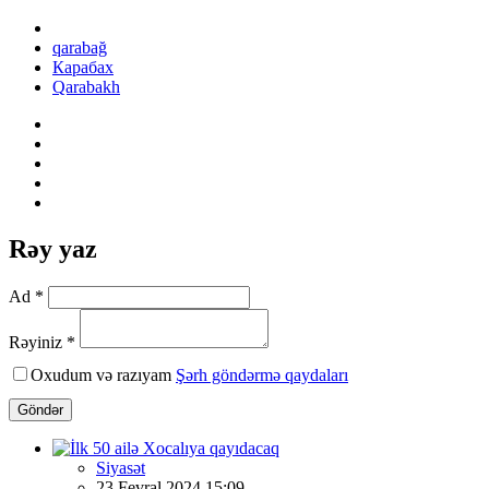
qarabağ
Карабах
Qarabakh
Rəy yaz
Ad *
Rəyiniz *
Oxudum və razıyam
Şərh göndərmə qaydaları
Göndər
Siyasət
23 Fevral 2024 15:09