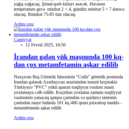
yağış yağacaq. Şimal-qərb küləyi əsəcək. Havanın
temperaturu gecə müsbət 2 + 4, gündüz müsbət 5 + 7 dərəcə
olacaq. Rütubət 75-85 faiz olacaq.
Ardını oxu
Cəmiyyət
12 Fevral 2025, 16:50
İrandan gələn yük maşınında 100 kq-
dan çox metamfetamin aşkar edilib
Naxçıvan Baş Gömrük İdarəsinin "Culfa" gömrük postunda
İrandan gələrək Azərbaycan ərazisindən tranzit keçməklə
Türkiyəyə "PVC" yükü aparan nəqliyyat vasitəsi əsaslı
yoxlamaya cəlb edilib. Keçirilən yoxlama zamanı nəqliyyat
vasitəsinin yanacaq qatqısı çənindən və qızdırıcı sistemin
çənindən maye halında 101 kq 400 qram psixotrop maddə -
metamfetamin aşkar edilib
Ardını oxu