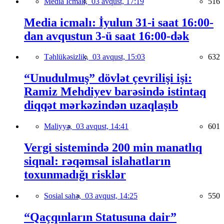
Media İcmalı,
03 avqust, 17:19
516
Media icmalı: İyulun 31-i saat 16:00-
dan avqustun 3-ü saat 16:00-dək
Təhlükəsizlik,
03 avqust, 15:03
632
“Unudulmuş” dövlət çevrilişi işi:
Ramiz Mehdiyev barəsində istintaq
diqqət mərkəzindən uzaqlaşıb
Maliyyə,
03 avqust, 14:41
601
Vergi sistemində 200 min manatlıq
siqnal: rəqəmsal islahatların
toxunmadığı risklər
Sosial sahə,
03 avqust, 14:25
550
“Qaçqınların Statusuna dair”