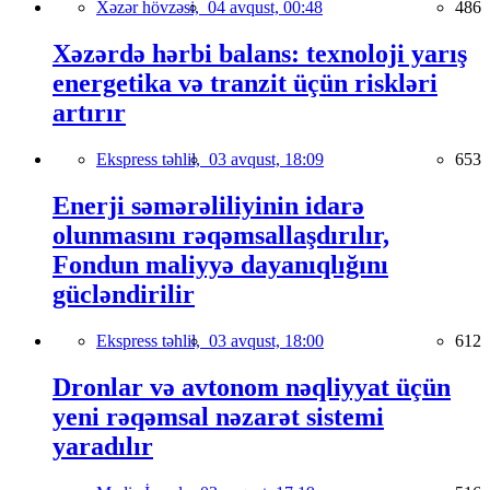
Xəzər hövzəsi,
04 avqust, 00:48
486
Xəzərdə hərbi balans: texnoloji yarış
energetika və tranzit üçün riskləri
artırır
Ekspress təhlil,
03 avqust, 18:09
653
Enerji səmərəliliyinin idarə
olunmasını rəqəmsallaşdırılır,
Fondun maliyyə dayanıqlığını
gücləndirilir
Ekspress təhlil,
03 avqust, 18:00
612
Dronlar və avtonom nəqliyyat üçün
yeni rəqəmsal nəzarət sistemi
yaradılır