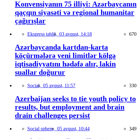
Konvensiyanın 75 illiyi: Azərbaycanın
qaçqın siyasəti və regional humanitar
çağırışlar
Ekspress təhlil,
03 avqust, 14:18
670
Azərbaycanda kartdan-karta
köçürmələrə yeni limitlər kölgə
iqtisadiyyatını hədəfə alır, lakin
suallar doğurur
Social,
05 avqust, 11:57
330
Azerbaijan seeks to tie youth policy to
results, but employment and brain
drain challenges persist
Social sphere,
05 avqust, 10:44
349