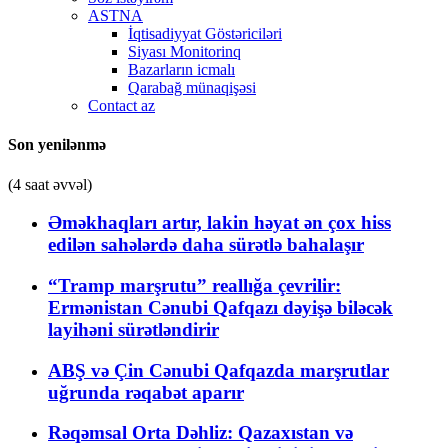
ASTNA
İqtisadiyyat Göstəriciləri
Siyası Monitorinq
Bazarların icmalı
Qarabağ münaqişəsi
Contact az
Son yenilənmə
(4 saat əvvəl)
Əməkhaqları artır, lakin həyat ən çox hiss
edilən sahələrdə daha sürətlə bahalaşır
“Tramp marşrutu” reallığa çevrilir:
Ermənistan Cənubi Qafqazı dəyişə biləcək
layihəni sürətləndirir
ABŞ və Çin Cənubi Qafqazda marşrutlar
uğrunda rəqabət aparır
Rəqəmsal Orta Dəhliz: Qazaxıstan və