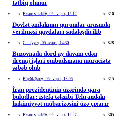
tətbiq olunur
Ekspress təhlil,
05 avqust, 15:12
316
Dövlət əmlakının qurumlar arasında
verilməsi qaydaları sadələşdirilib
Cəmiyyət,
05 avqust, 14:30
828
Buzovnada dörd ay davam edən
drenaj işləri ombudsmana müraciətə
səbəb olub
Böyük Şərq,
05 avqust, 13:05
315
İran prezidentinin üzərində qara
buludlar: istefa təkzibi Tehrandakı
hakimiyyət mübarizəsini üzə çıxarır
Ekspress təhlil,
05 avqust, 12:27
365