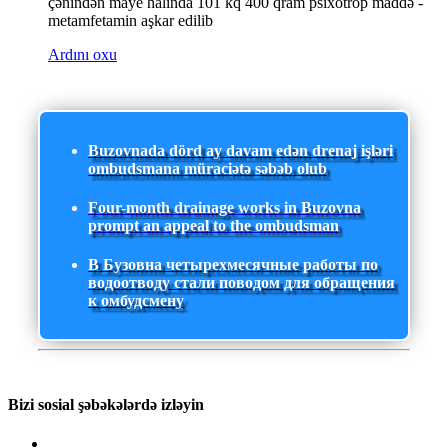
çənindən maye halında 101 kq 400 qram psixotrop maddə -
metamfetamin aşkar edilib
Ardını oxu
Buzovnada dörd ay davam edən drenaj işləri
ombudsmana müraciətə səbəb olub
Four-month drainage works in Buzovna
prompt an appeal to the ombudsman
В Бузовна четырехмесячные работы по
водоотводу стали поводом для обращения
к омбудсмену
Bizi sosial şəbəkələrdə izləyin