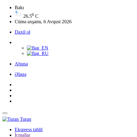
Bakı
0
26.5
C
Cümə axşamı, 6 Avqust 2026
Daxil ol
Abunə
Əlaqə
Turan
Ekspress təhlil
İcmallar