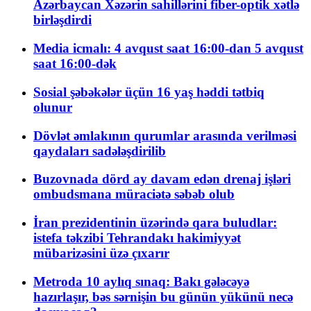
Azərbaycan Xəzərin sahillərini fiber-optik xətlə
birləşdirdi
Media icmalı: 4 avqust saat 16:00-dan 5 avqust
saat 16:00-dək
Sosial şəbəkələr üçün 16 yaş həddi tətbiq
olunur
Dövlət əmlakının qurumlar arasında verilməsi
qaydaları sadələşdirilib
Buzovnada dörd ay davam edən drenaj işləri
ombudsmana müraciətə səbəb olub
İran prezidentinin üzərində qara buludlar:
istefa təkzibi Tehrandakı hakimiyyət
mübarizəsini üzə çıxarır
Metroda 10 aylıq sınaq: Bakı gələcəyə
hazırlaşır, bəs sərnişin bu günün yükünü necə