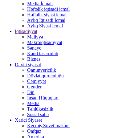
Media İcmalı
Həftəlik iqtisadi icmal
Həftəlik siyasi icmal
Aylıq İqtisadi İcmal
Aylıq Siyasi İcmal
İqtisadiyyat
Maliyyə
Makroiqtisadiyyat
Sənaye
Kənd təsərrüfatı
Biznes
Daxili siyasət
Qanunvericilik
Dövlət quruculuğu
Cəmiyyət
Gender
Din
İnsan Hüquqları
Media
Təhlükəsizlik
Sosial sahə
Xarici Siyasət
Keçmiş Sovet məkanı
Qafqaz
Amerika