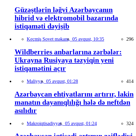
Güzəştlərin ləğvi Azərbaycanın
hibrid və elektromobil bazarında
istiqaməti dəyişib
Keçmiş Sovet məkanı,
05 avqust, 10:35
296
Wildberries anbarlarına zərbələr:
Ukrayna Rusiyaya təzyiqin yeni
istiqamətini açır
Maliyyə,
05 avqust, 01:28
414
Azərbaycan ehtiyatlarını artırır, lakin
manatın dayanıqlılığı hələ də neftdən
asılıdır
Makroiqtisadiyyat,
05 avqust, 01:24
324