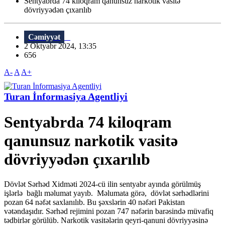
Sentyabrda 74 kiloqram qanunsuz narkotik vasitə
dövriyyədən çıxarılıb
Cəmiyyət
2 Oktyabr 2024, 13:35
656
A-
A
A+
Turan İnformasiya Agentliyi
Sentyabrda 74 kiloqram
qanunsuz narkotik vasitə
dövriyyədən çıxarılıb
Dövlət Sərhəd Xidməti 2024-cü ilin sentyabr ayında görülmüş
işlərlə bağlı məlumat yayıb. Məlumata görə, dövlət sərhədlərini
pozan 64 nəfət saxlanılıb. Bu şəxslərin 40 nəfəri Pakistan
vətəndaşıdır. Sərhəd rejimini pozan 747 nəfərin barəsində müvafiq
tədbirlər görülüb. Narkоtik vasitələrin qеyri-qanuni dövriyyəsinə