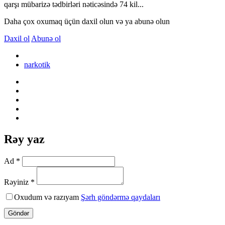
qarşı mübarizə tədbirləri nəticəsində 74 kil...
Daha çox oxumaq üçün daxil olun və ya abunə olun
Daxil ol
Abunə ol
narkotik
Rəy yaz
Ad *
Rəyiniz *
Oxudum və razıyam
Şərh göndərmə qaydaları
Göndər