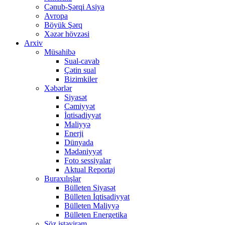
Cənub-Şərqi Asiya
Avropa
Böyük Şərq
Xəzər hövzəsi
Arxiv
Müsahibə
Sual-cavab
Çətin sual
Bizimkiler
Xəbərlər
Siyasət
Cəmiyyət
İqtisadiyyat
Maliyyə
Enerji
Dünyada
Mədəniyyət
Foto sessiyalar
Aktual Reportaj
Buraxılışlar
Bülleten Siyasət
Bülleten İqtisadiyyat
Bülleten Maliyyə
Bülleten Energetika
Söz istəyirəm