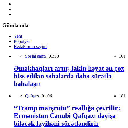
Gündəmdə
Yeni
Populyar
Redaktorun seçimi
Sosial sahə,
01:38
161
Əməkhaqları artır, lakin həyat ən çox
hiss edilən sahələrdə daha sürətlə
bahalaşır
Qafqaz,
01:06
181
“Tramp marşrutu” reallığa çevrilir:
Ermənistan Cənubi Qafqazı dəyişə
biləcək layihəni sürətləndirir