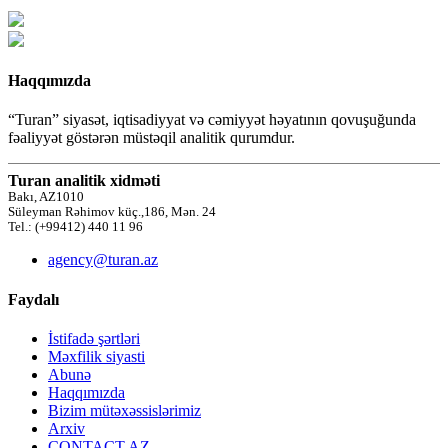
Haqqımızda
“Turan” siyasət, iqtisadiyyat və cəmiyyət həyatının qovuşuğunda
fəaliyyət göstərən müstəqil analitik qurumdur.
Turan analitik xidməti
Bakı, AZ1010
Süleyman Rəhimov küç.,186, Mən. 24
Tel.: (+99412) 440 11 96
agency@turan.az
Faydalı
İstifadə şərtləri
Məxfilik siyasti
Abunə
Haqqımızda
Bizim mütəxəssislərimiz
Arxiv
CONTACT AZ