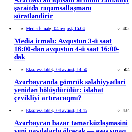
Azərbaycan iqtisadi artımın zəiflədiyi
şəraitdə rəqəmsallaşmanı
sürətləndirir
Media İcmalı,
04 avqust, 16:04
402
Media icmalı: Avqustun 3-ü saat
16:00-dan avqustun 4-ü saat 16:00-
dək
Ekspress təhlil,
04 avqust, 14:50
504
Azərbaycanda gömrük səlahiyyətləri
yenidən bölüşdürülür: islahat
çevikliyi artıracaqmı?
Ekspress təhlil,
04 avqust, 14:45
434
Azərbaycan bazar təmərküzləşməsini
yeni qaydalarla ölçəcək — əsas sınaq