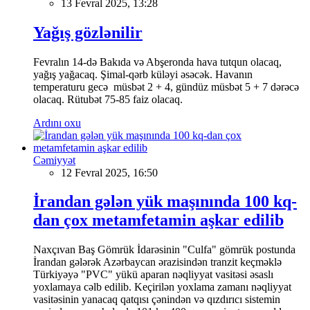
13 Fevral 2025, 13:28
Yağış gözlənilir
Fevralın 14-də Bakıda və Abşeronda hava tutqun olacaq,
yağış yağacaq. Şimal-qərb küləyi əsəcək. Havanın
temperaturu gecə müsbət 2 + 4, gündüz müsbət 5 + 7 dərəcə
olacaq. Rütubət 75-85 faiz olacaq.
Ardını oxu
Cəmiyyət
12 Fevral 2025, 16:50
İrandan gələn yük maşınında 100 kq-
dan çox metamfetamin aşkar edilib
Naxçıvan Baş Gömrük İdarəsinin "Culfa" gömrük postunda
İrandan gələrək Azərbaycan ərazisindən tranzit keçməklə
Türkiyəyə "PVC" yükü aparan nəqliyyat vasitəsi əsaslı
yoxlamaya cəlb edilib. Keçirilən yoxlama zamanı nəqliyyat
vasitəsinin yanacaq qatqısı çənindən və qızdırıcı sistemin