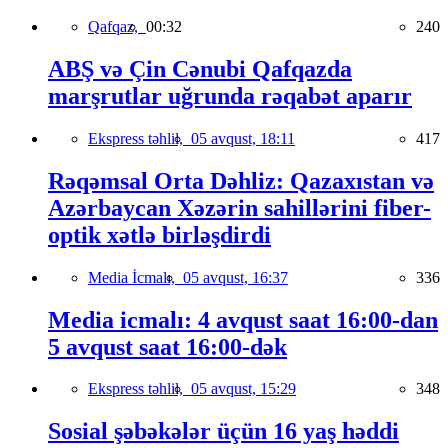
Qafqaz,
00:32
240
ABŞ və Çin Cənubi Qafqazda
marşrutlar uğrunda rəqabət aparır
Ekspress təhlil,
05 avqust, 18:11
417
Rəqəmsal Orta Dəhliz: Qazaxıstan və
Azərbaycan Xəzərin sahillərini fiber-
optik xətlə birləşdirdi
Media İcmalı,
05 avqust, 16:37
336
Media icmalı: 4 avqust saat 16:00-dan
5 avqust saat 16:00-dək
Ekspress təhlil,
05 avqust, 15:29
348
Sosial şəbəkələr üçün 16 yaş həddi