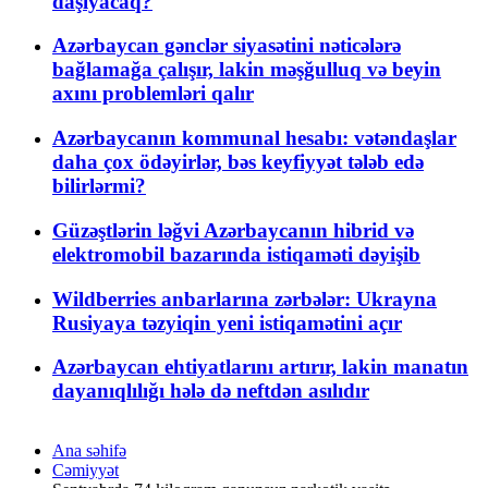
daşıyacaq?
Azərbaycan gənclər siyasətini nəticələrə
bağlamağa çalışır, lakin məşğulluq və beyin
axını problemləri qalır
Azərbaycanın kommunal hesabı: vətəndaşlar
daha çox ödəyirlər, bəs keyfiyyət tələb edə
bilirlərmi?
Güzəştlərin ləğvi Azərbaycanın hibrid və
elektromobil bazarında istiqaməti dəyişib
Wildberries anbarlarına zərbələr: Ukrayna
Rusiyaya təzyiqin yeni istiqamətini açır
Azərbaycan ehtiyatlarını artırır, lakin manatın
dayanıqlılığı hələ də neftdən asılıdır
Ana səhifə
Cəmiyyət