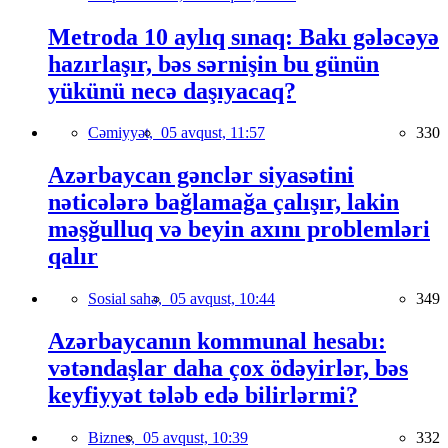
Metroda 10 aylıq sınaq: Bakı gələcəyə
hazırlaşır, bəs sərnişin bu günün
yükünü necə daşıyacaq?
Cəmiyyət,
05 avqust, 11:57
330
Azərbaycan gənclər siyasətini
nəticələrə bağlamağa çalışır, lakin
məşğulluq və beyin axını problemləri
qalır
Sosial sahə,
05 avqust, 10:44
349
Azərbaycanın kommunal hesabı:
vətəndaşlar daha çox ödəyirlər, bəs
keyfiyyət tələb edə bilirlərmi?
Biznes,
05 avqust, 10:39
332