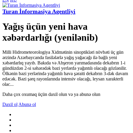
Turan İnformasiya Agentliyi
Yağış üçün yeni hava
xəbərdarlığı (yenilənib)
Milli Hidrometeorologiya Xidmətinin sinoptikləri növbəti üç gün
ərzində Azərbaycanda fasilələrlə yağış yağacağı ilə bağlı yeni
xəbərdarlıq yayıb. Bakıda və Abşeron yarımadasında dekabrın 1-i
gündüzdən 2-si səhərədək bəzi yerlərdə yağıntılı olacağı gözlənilir.
Ölkənin bəzi yerlərində yağıntılı hava şəraiti dekabrın 3-dək davam
edəcək. Bəzi şərq rayonlarında intensiv olacağı, leysan xarakterli
olac...
Daha çox oxumaq üçün daxil olun və ya abunə olun
Daxil ol
Abunə ol