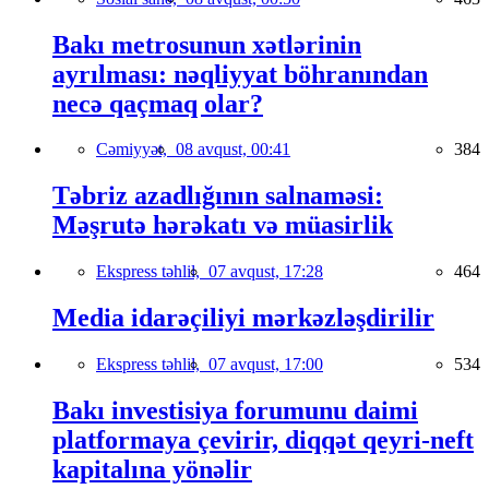
Bakı metrosunun xətlərinin
ayrılması: nəqliyyat böhranından
necə qaçmaq olar?
Cəmiyyət,
08 avqust, 00:41
384
Təbriz azadlığının salnaməsi:
Məşrutə hərəkatı və müasirlik
Ekspress təhlil,
07 avqust, 17:28
464
Media idarəçiliyi mərkəzləşdirilir
Ekspress təhlil,
07 avqust, 17:00
534
Bakı investisiya forumunu daimi
platformaya çevirir, diqqət qeyri-neft
kapitalına yönəlir