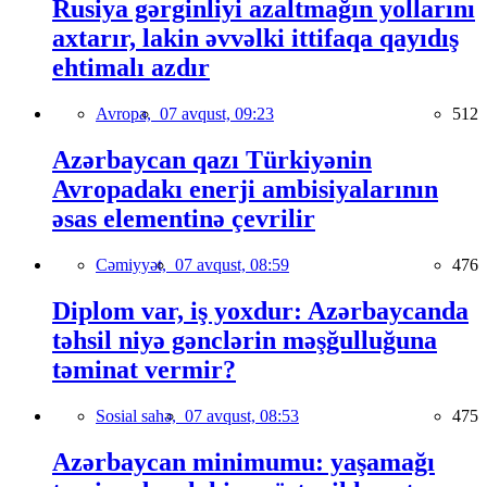
Rusiya gərginliyi azaltmağın yollarını
axtarır, lakin əvvəlki ittifaqa qayıdış
ehtimalı azdır
Avropa,
07 avqust, 09:23
512
Azərbaycan qazı Türkiyənin
Avropadakı enerji ambisiyalarının
əsas elementinə çevrilir
Cəmiyyət,
07 avqust, 08:59
476
Diplom var, iş yoxdur: Azərbaycanda
təhsil niyə gənclərin məşğulluğuna
təminat vermir?
Sosial sahə,
07 avqust, 08:53
475
Azərbaycan minimumu: yaşamağı