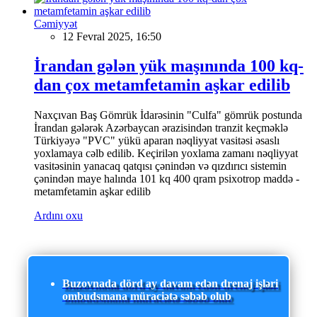
Cəmiyyət
12 Fevral 2025, 16:50
İrandan gələn yük maşınında 100 kq-
dan çox metamfetamin aşkar edilib
Naxçıvan Baş Gömrük İdarəsinin "Culfa" gömrük postunda
İrandan gələrək Azərbaycan ərazisindən tranzit keçməklə
Türkiyəyə "PVC" yükü aparan nəqliyyat vasitəsi əsaslı
yoxlamaya cəlb edilib. Keçirilən yoxlama zamanı nəqliyyat
vasitəsinin yanacaq qatqısı çənindən və qızdırıcı sistemin
çənindən maye halında 101 kq 400 qram psixotrop maddə -
metamfetamin aşkar edilib
Ardını oxu
Buzovnada dörd ay davam edən drenaj işləri
ombudsmana müraciətə səbəb olub