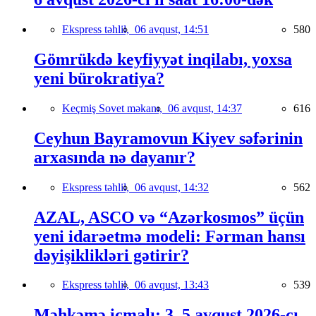
Ekspress təhlil,
06 avqust, 14:51
580
Gömrükdə keyfiyyət inqilabı, yoxsa
yeni bürokratiya?
Keçmiş Sovet məkanı,
06 avqust, 14:37
616
Ceyhun Bayramovun Kiyev səfərinin
arxasında nə dayanır?
Ekspress təhlil,
06 avqust, 14:32
562
AZAL, ASCO və “Azərkosmos” üçün
yeni idarəetmə modeli: Fərman hansı
dəyişiklikləri gətirir?
Ekspress təhlil,
06 avqust, 13:43
539
Məhkəmə icmalı: 3–5 avqust 2026-cı