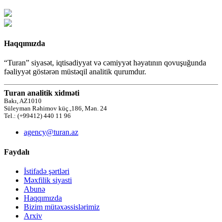
Haqqımızda
“Turan” siyasət, iqtisadiyyat və cəmiyyət həyatının qovuşuğunda
fəaliyyət göstərən müstəqil analitik qurumdur.
Turan analitik xidməti
Bakı, AZ1010
Süleyman Rəhimov küç.,186, Mən. 24
Tel.: (+99412) 440 11 96
agency@turan.az
Faydalı
İstifadə şərtləri
Məxfilik siyasti
Abunə
Haqqımızda
Bizim mütəxəssislərimiz
Arxiv