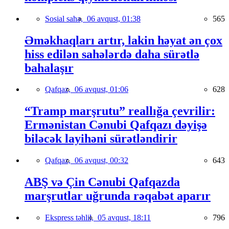
Sosial sahə,
06 avqust, 01:38
565
Əməkhaqları artır, lakin həyat ən çox
hiss edilən sahələrdə daha sürətlə
bahalaşır
Qafqaz,
06 avqust, 01:06
628
“Tramp marşrutu” reallığa çevrilir:
Ermənistan Cənubi Qafqazı dəyişə
biləcək layihəni sürətləndirir
Qafqaz,
06 avqust, 00:32
643
ABŞ və Çin Cənubi Qafqazda
marşrutlar uğrunda rəqabət aparır
Ekspress təhlil,
05 avqust, 18:11
796