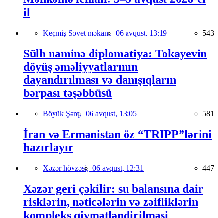
il
Keçmiş Sovet məkanı,
06 avqust, 13:19
543
Sülh naminə diplomatiya: Tokayevin
döyüş əməliyyatlarının
dayandırılması və danışıqların
bərpası təşəbbüsü
Böyük Şərq,
06 avqust, 13:05
581
İran və Ermənistan öz “TRIPP”lərini
hazırlayır
Xəzər hövzəsi,
06 avqust, 12:31
447
Xəzər geri çəkilir: su balansına dair
risklərin, nəticələrin və zəifliklərin
kompleks qiymətləndirilməsi