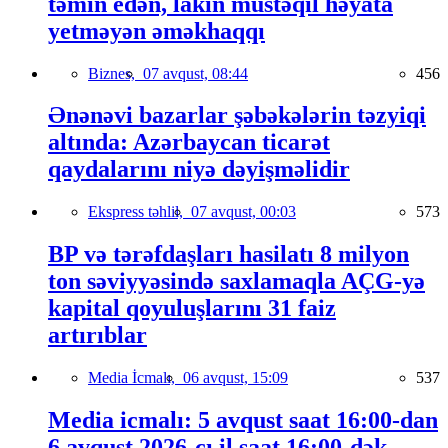
təmin edən, lakin müstəqil həyata
yetməyən əməkhaqqı
Biznes,
07 avqust, 08:44
456
Ənənəvi bazarlar şəbəkələrin təzyiqi
altında: Azərbaycan ticarət
qaydalarını niyə dəyişməlidir
Ekspress təhlil,
07 avqust, 00:03
573
BP və tərəfdaşları hasilatı 8 milyon
ton səviyyəsində saxlamaqla AÇG-yə
kapital qoyuluşlarını 31 faiz
artırıblar
Media İcmalı,
06 avqust, 15:09
537
Media icmalı: 5 avqust saat 16:00-dan
6 avqust 2026-cı il saat 16:00-dək