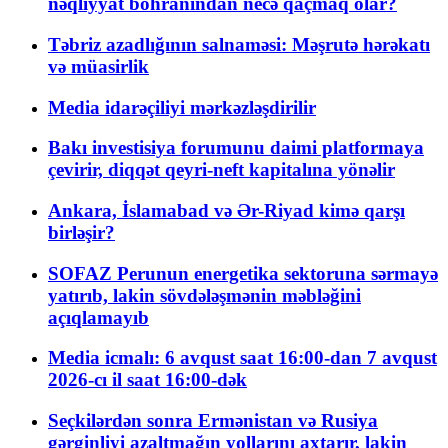
nəqliyyat böhranından necə qaçmaq olar?
Təbriz azadlığının salnaməsi: Məşrutə hərəkatı
və müasirlik
Media idarəçiliyi mərkəzləşdirilir
Bakı investisiya forumunu daimi platformaya
çevirir, diqqət qeyri-neft kapitalına yönəlir
Ankara, İslamabad və Ər-Riyad kimə qarşı
birləşir?
SOFAZ Perunun energetika sektoruna sərmayə
yatırıb, lakin sövdələşmənin məbləğini
açıqlamayıb
Media icmalı: 6 avqust saat 16:00-dan 7 avqust
2026-cı il saat 16:00-dək
Seçkilərdən sonra Ermənistan və Rusiya
gərginliyi azaltmağın yollarını axtarır, lakin