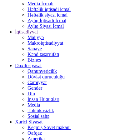
Media İcmalı
Həftəlik iqtisadi icmal
Həftəlik siyasi icmal
Aylıq İqtisadi İcmal
Aylıq Siyasi İcmal
İqtisadiyyat
Maliyyə
Makroiqtisadiyyat
Sənaye
Kənd təsərrüfatı
Biznes
Daxili siyasət
Qanunvericilik
Dövlət quruculuğu
Cəmiyyət
Gender
Din
İnsan Hüquqları
Media
Təhlükəsizlik
Sosial sahə
Xarici Siyasət
Keçmiş Sovet məkanı
Qafqaz
Amerika