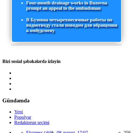
Four-month drainage works in Buzovna
prompt an appeal to the ombudsman
В Бузовна четырехмесячные работы по
водоотводу стали поводом для обращения
к омбудсмену
Bizi sosial şəbəkələrdə izləyin
Gündəmdə
Yeni
Populyar
Redaktorun seçimi
Ekspress təhlil,
08 avqust, 17:07
256