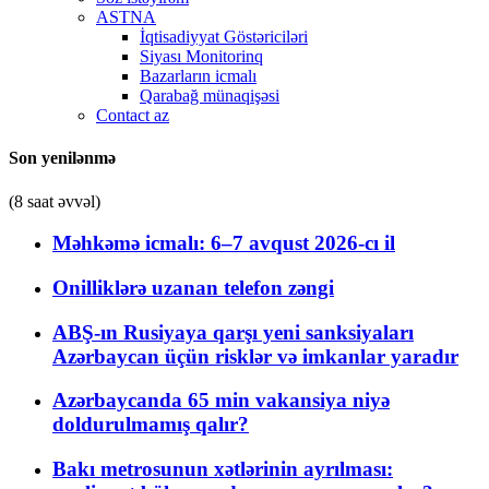
ASTNA
İqtisadiyyat Göstəriciləri
Siyası Monitorinq
Bazarların icmalı
Qarabağ münaqişəsi
Contact az
Son yenilənmə
(8 saat əvvəl)
Məhkəmə icmalı: 6–7 avqust 2026-cı il
Onilliklərə uzanan telefon zəngi
ABŞ-ın Rusiyaya qarşı yeni sanksiyaları
Azərbaycan üçün risklər və imkanlar yaradır
Azərbaycanda 65 min vakansiya niyə
doldurulmamış qalır?
Bakı metrosunun xətlərinin ayrılması: