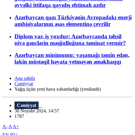
əvvəlki ittifaqa qayıdış ehtimalı azdır
Azərbaycan qazı Türkiyənin Avropadakı enerji
ambisiyalarının əsas elementinə çevrilir
Diplom var, iş yoxdur: Azərbaycanda təhsil
niyə gənclərin məşğulluğuna təminat vermir?
Azərbaycan minimumu: yaşamağı təmin edən,
lakin müstəqil həyata yetməyən əməkhaqqı
Ana səhifə
Cəmiyyət
Yağış üçün yeni hava xəbərdarlığı (yenilənib)
Cəmiyyət
30 Noyabr 2024, 14:57
1787
A-
A
A+
EN
RU