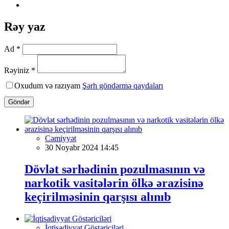
Rəy yaz
Ad *
Rəyiniz *
Oxudum və razıyam
Şərh göndərmə qaydaları
Göndər
Cəmiyyət
30 Noyabr 2024 14:45
Dövlət sərhədinin pozulmasının və
narkotik vasitələrin ölkə ərazisinə
keçirilməsinin qarşısı alınıb
İqtisadiyyat Göstəriciləri