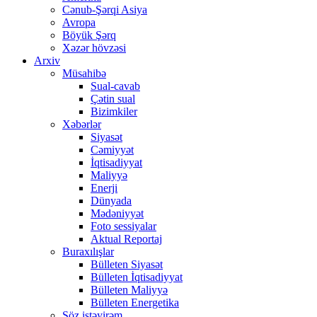
Cənub-Şərqi Asiya
Avropa
Böyük Şərq
Xəzər hövzəsi
Arxiv
Müsahibə
Sual-cavab
Çətin sual
Bizimkiler
Xəbərlər
Siyasət
Cəmiyyət
İqtisadiyyat
Maliyyə
Enerji
Dünyada
Mədəniyyət
Foto sessiyalar
Aktual Reportaj
Buraxılışlar
Bülleten Siyasət
Bülleten İqtisadiyyat
Bülleten Maliyyə
Bülleten Energetika
Söz istəyirəm