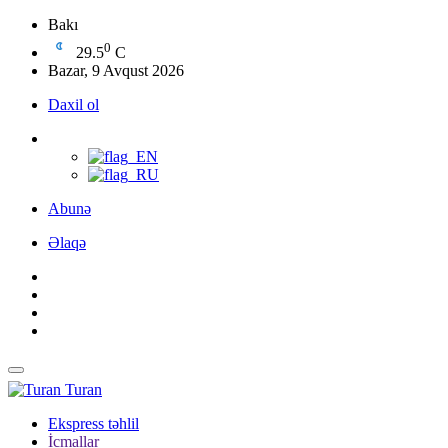
Bakı
0
29.5
C
Bazar, 9 Avqust 2026
Daxil ol
Abunə
Əlaqə
Turan
Ekspress təhlil
İcmallar