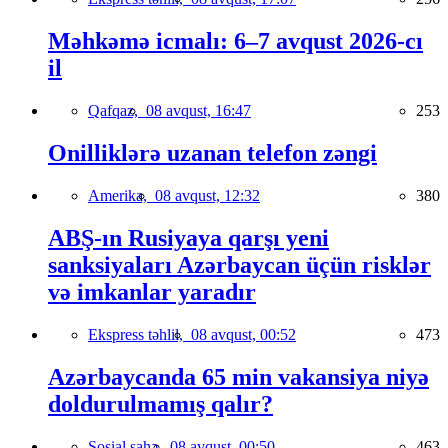
Məhkəmə icmalı: 6–7 avqust 2026-cı
il
Qafqaz,
08 avqust, 16:47
253
Onilliklərə uzanan telefon zəngi
Amerika,
08 avqust, 12:32
380
ABŞ-ın Rusiyaya qarşı yeni
sanksiyaları Azərbaycan üçün risklər
və imkanlar yaradır
Ekspress təhlil,
08 avqust, 00:52
473
Azərbaycanda 65 min vakansiya niyə
doldurulmamış qalır?
Sosial sahə,
08 avqust, 00:50
463