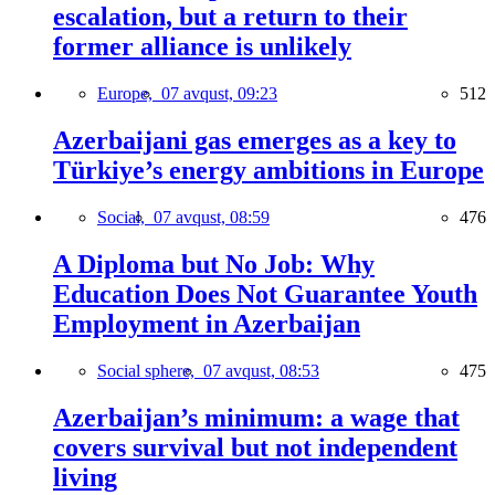
escalation, but a return to their
former alliance is unlikely
Europe,
07 avqust, 09:23
512
Azerbaijani gas emerges as a key to
Türkiye’s energy ambitions in Europe
Social,
07 avqust, 08:59
476
A Diploma but No Job: Why
Education Does Not Guarantee Youth
Employment in Azerbaijan
Social sphere,
07 avqust, 08:53
475
Azerbaijan’s minimum: a wage that
covers survival but not independent
living