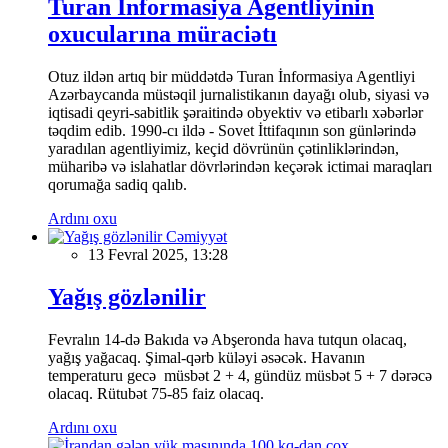
Turan İnformasiya Agentliyinin
oxucularına müraciətı
Otuz ildən artıq bir müddətdə Turan İnformasiya Agentliyi
Azərbaycanda müstəqil jurnalistikanın dayağı olub, siyasi və
iqtisadi qeyri-sabitlik şəraitində obyektiv və etibarlı xəbərlər
təqdim edib. 1990-cı ildə - Sovet İttifaqının son günlərində
yaradılan agentliyimiz, keçid dövrünün çətinliklərindən,
müharibə və islahatlar dövrlərindən keçərək ictimai maraqları
qorumağa sadiq qalıb.
Ardını oxu
Cəmiyyət
13 Fevral 2025, 13:28
Yağış gözlənilir
Fevralın 14-də Bakıda və Abşeronda hava tutqun olacaq,
yağış yağacaq. Şimal-qərb küləyi əsəcək. Havanın
temperaturu gecə müsbət 2 + 4, gündüz müsbət 5 + 7 dərəcə
olacaq. Rütubət 75-85 faiz olacaq.
Ardını oxu