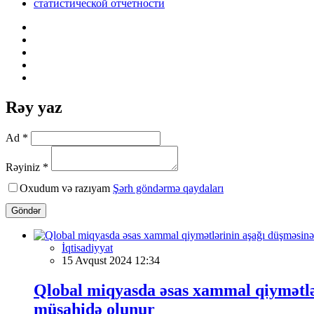
статистической отчетности
Rəy yaz
Ad *
Rəyiniz *
Oxudum və razıyam
Şərh göndərmə qaydaları
Göndər
İqtisadiyyat
15 Avqust 2024 12:34
Qlobal miqyasda əsas xammal qiymətlə
müşahidə olunur