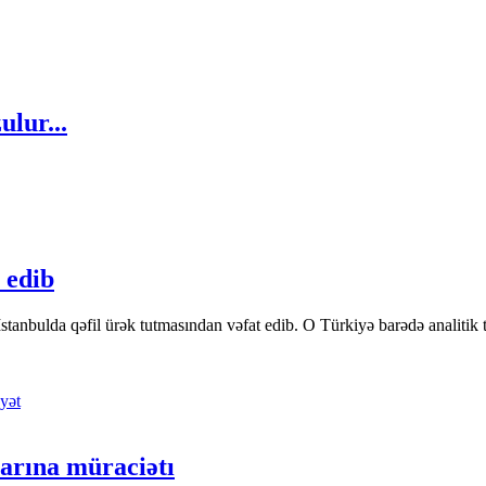
ulur...
 edib
tanbulda qəfil ürək tutmasından vəfat edib. O Türkiyə barədə analitik təfə
yət
arına müraciətı