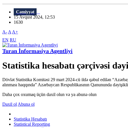
Cəmiyyət
15 Avqust 2024, 12:53
1630
A-
A
A+
EN
RU
Turan İnformasiya Agentliyi
Statistika hesabatı çərçivəsi dəyi
Dövlət Statistika Komitəsi 29 mart 2024-cü ildə qəbul edilən “Azərb
alınması haqqında” Azərbaycan Respublikasının Qanununda dəyişiklik
Daha çox oxumaq üçün daxil olun və ya abunə olun
Daxil ol
Abunə ol
Statistika Hesabatı
Statistical Reporting