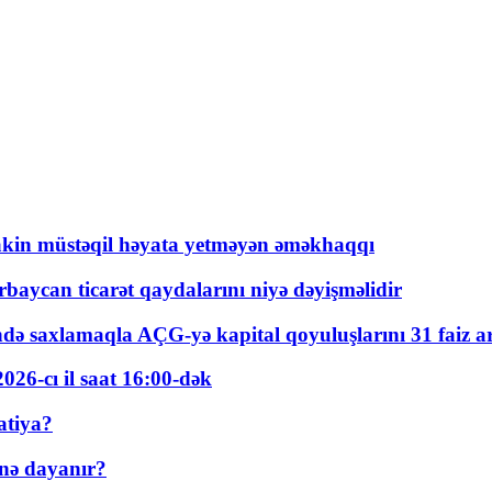
kin müstəqil həyata yetməyən əməkhaqqı
rbaycan ticarət qaydalarını niyə dəyişməlidir
ində saxlamaqla AÇG-yə kapital qoyuluşlarını 31 faiz ar
026-cı il saat 16:00-dək
atiya?
nə dayanır?