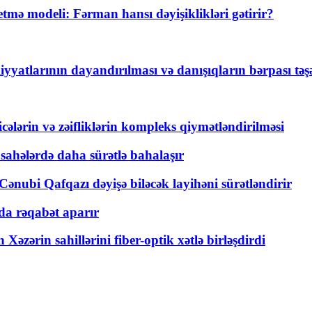
ə modeli: Fərman hansı dəyişiklikləri gətirir?
yyatlarının dayandırılması və danışıqların bərpası tə
ticələrin və zəifliklərin kompleks qiymətləndirilməsi
 sahələrdə daha sürətlə bahalaşır
ənubi Qafqazı dəyişə biləcək layihəni sürətləndirir
a rəqabət aparır
zərin sahillərini fiber-optik xətlə birləşdirdi