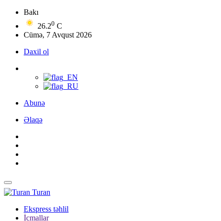
Bakı
0
26.2
C
Cümə, 7 Avqust 2026
Daxil ol
Abunə
Əlaqə
Turan
Ekspress təhlil
İcmallar