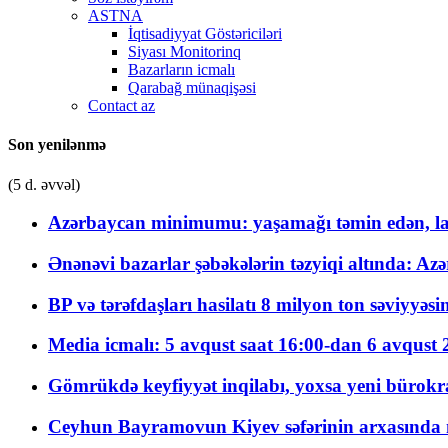
ASTNA
İqtisadiyyat Göstəriciləri
Siyası Monitorinq
Bazarların icmalı
Qarabağ münaqişəsi
Contact az
Son yenilənmə
(5 d. əvvəl)
Azərbaycan minimumu: yaşamağı təmin edən, la
Ənənəvi bazarlar şəbəkələrin təzyiqi altında: Azə
BP və tərəfdaşları hasilatı 8 milyon ton səviyyəs
Media icmalı: 5 avqust saat 16:00-dan 6 avqust 2
Gömrükdə keyfiyyət inqilabı, yoxsa yeni bürokr
Ceyhun Bayramovun Kiyev səfərinin arxasında 