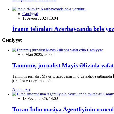
Cəmiyyət
15 Avqust 2024 13:04
İranın təlimləri Azərbaycanda belə yoz
Cəmiyyət
Cəmiyyət
6 Mart 2025, 20:06
Tanınmış jurnalist Mayis Əlizadə vəfat
Tanınmış jurnalist Mayis Əlizadə martın 6-da səhər saatlarında İs
jurnalist və tərcüməçi idi.
Ardını oxu
Cəmiy
13 Fevral 2025, 14:02
Turan İnformasiya Agentliyinin oxucul