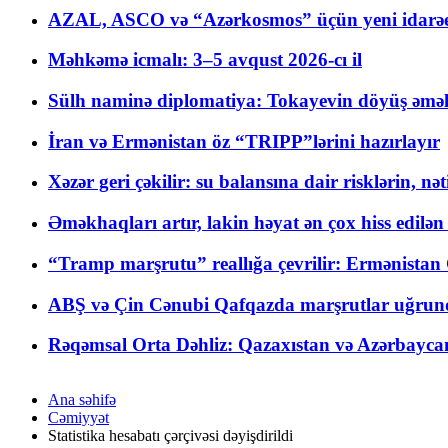
AZAL, ASCO və “Azərkosmos” üçün yeni idarəetm
Məhkəmə icmalı: 3–5 avqust 2026-cı il
Sülh naminə diplomatiya: Tokayevin döyüş əməli
İran və Ermənistan öz “TRIPP”lərini hazırlayır
Xəzər geri çəkilir: su balansına dair risklərin, nə
Əməkhaqları artır, lakin həyat ən çox hiss edilən
“Tramp marşrutu” reallığa çevrilir: Ermənistan C
ABŞ və Çin Cənubi Qafqazda marşrutlar uğrund
Rəqəmsal Orta Dəhliz: Qazaxıstan və Azərbaycan Xə
Ana səhifə
Cəmiyyət
Statistika hesabatı çərçivəsi dəyişdirildi