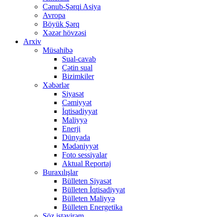
Cənub-Şərqi Asiya
Avropa
Böyük Şərq
Xəzər hövzəsi
Arxiv
Müsahibə
Sual-cavab
Çətin sual
Bizimkiler
Xəbərlər
Siyasət
Cəmiyyət
İqtisadiyyat
Maliyyə
Enerji
Dünyada
Mədəniyyət
Foto sessiyalar
Aktual Reportaj
Buraxılışlar
Bülleten Siyasət
Bülleten İqtisadiyyat
Bülleten Maliyyə
Bülleten Energetika
Söz istəyirəm