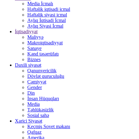
Media İcmalı
Həftəlik iqtisadi icmal
Həftəlik siyasi icmal
Aylıq İqtisadi İcmal
Aylıq Siyasi İcmal
İqtisadiyyat
Maliyyə
Makroiqtisadiyyat
Sənaye
Kənd təsərrüfatı
Biznes
Daxili siyasət
Qanunvericilik
Dövlət quruculuğu
Cəmiyyət
Gender
Din
İnsan Hüquqları
Media
Təhlükəsizlik
Sosial sahə
Xarici Siyasət
Keçmiş Sovet məkanı
Qafqaz
Amerika