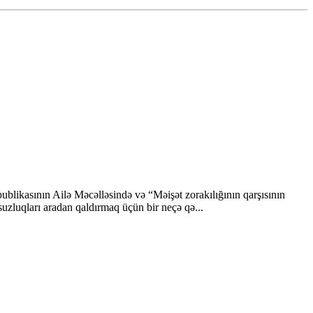
likasının Ailə Məcəlləsində və “Məişət zorakılığının qarşısının
luqları aradan qaldırmaq üçün bir neçə qə...