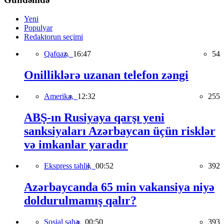
Yeni
Populyar
Redaktorun seçimi
Qafqaz,
16:47
54
Onilliklərə uzanan telefon zəngi
Amerika,
12:32
255
ABŞ-ın Rusiyaya qarşı yeni
sanksiyaları Azərbaycan üçün risklər
və imkanlar yaradır
Ekspress təhlil,
00:52
392
Azərbaycanda 65 min vakansiya niyə
doldurulmamış qalır?
Sosial sahə,
00:50
393