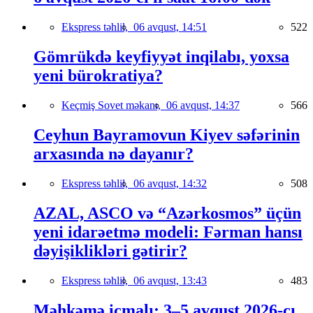
Ekspress təhlil,
06 avqust, 14:51
522
Gömrükdə keyfiyyət inqilabı, yoxsa
yeni bürokratiya?
Keçmiş Sovet məkanı,
06 avqust, 14:37
566
Ceyhun Bayramovun Kiyev səfərinin
arxasında nə dayanır?
Ekspress təhlil,
06 avqust, 14:32
508
AZAL, ASCO və “Azərkosmos” üçün
yeni idarəetmə modeli: Fərman hansı
dəyişiklikləri gətirir?
Ekspress təhlil,
06 avqust, 13:43
483
Məhkəmə icmalı: 3–5 avqust 2026-cı