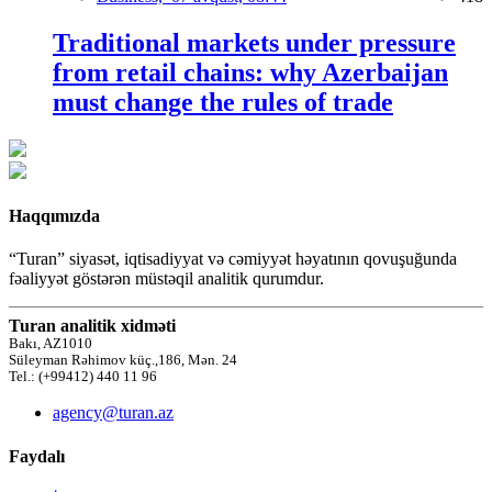
Traditional markets under pressure
from retail chains: why Azerbaijan
must change the rules of trade
Haqqımızda
“Turan” siyasət, iqtisadiyyat və cəmiyyət həyatının qovuşuğunda
fəaliyyət göstərən müstəqil analitik qurumdur.
Turan analitik xidməti
Bakı, AZ1010
Süleyman Rəhimov küç.,186, Mən. 24
Tel.: (+99412) 440 11 96
agency@turan.az
Faydalı