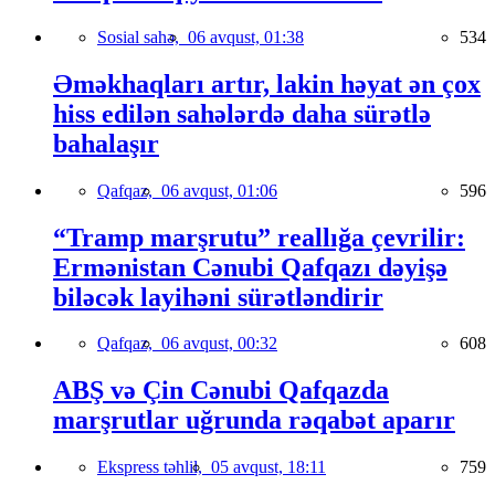
Sosial sahə,
06 avqust, 01:38
534
Əməkhaqları artır, lakin həyat ən çox
hiss edilən sahələrdə daha sürətlə
bahalaşır
Qafqaz,
06 avqust, 01:06
596
“Tramp marşrutu” reallığa çevrilir:
Ermənistan Cənubi Qafqazı dəyişə
biləcək layihəni sürətləndirir
Qafqaz,
06 avqust, 00:32
608
ABŞ və Çin Cənubi Qafqazda
marşrutlar uğrunda rəqabət aparır
Ekspress təhlil,
05 avqust, 18:11
759