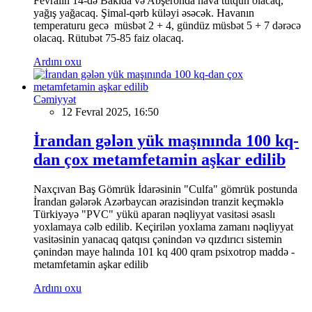
Fevralın 14-də Bakıda və Abşeronda hava tutqun olacaq,
yağış yağacaq. Şimal-qərb küləyi əsəcək. Havanın
temperaturu gecə müsbət 2 + 4, gündüz müsbət 5 + 7 dərəcə
olacaq. Rütubət 75-85 faiz olacaq.
Ardını oxu
Cəmiyyət
12 Fevral 2025, 16:50
İrandan gələn yük maşınında 100 kq-
dan çox metamfetamin aşkar edilib
Naxçıvan Baş Gömrük İdarəsinin "Culfa" gömrük postunda
İrandan gələrək Azərbaycan ərazisindən tranzit keçməklə
Türkiyəyə "PVC" yükü aparan nəqliyyat vasitəsi əsaslı
yoxlamaya cəlb edilib. Keçirilən yoxlama zamanı nəqliyyat
vasitəsinin yanacaq qatqısı çənindən və qızdırıcı sistemin
çənindən maye halında 101 kq 400 qram psixotrop maddə -
metamfetamin aşkar edilib
Ardını oxu