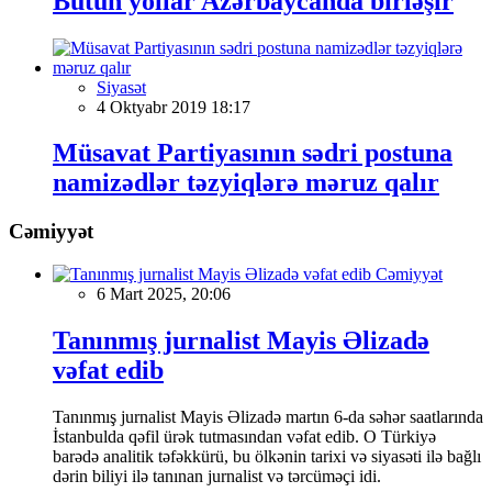
Bütün yollar Azərbaycanda birləşir
Siyasət
4 Oktyabr 2019 18:17
Müsavat Partiyasının sədri postuna
namizədlər təzyiqlərə məruz qalır
Cəmiyyət
Cəmiyyət
6 Mart 2025, 20:06
Tanınmış jurnalist Mayis Əlizadə
vəfat edib
Tanınmış jurnalist Mayis Əlizadə martın 6-da səhər saatlarında
İstanbulda qəfil ürək tutmasından vəfat edib. O Türkiyə
barədə analitik təfəkkürü, bu ölkənin tarixi və siyasəti ilə bağlı
dərin biliyi ilə tanınan jurnalist və tərcüməçi idi.