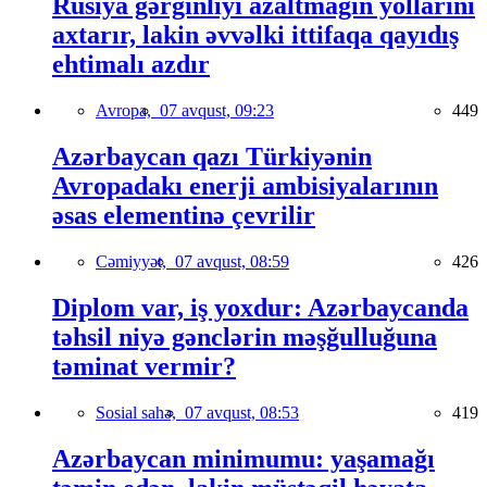
Rusiya gərginliyi azaltmağın yollarını
axtarır, lakin əvvəlki ittifaqa qayıdış
ehtimalı azdır
Avropa,
07 avqust, 09:23
449
Azərbaycan qazı Türkiyənin
Avropadakı enerji ambisiyalarının
əsas elementinə çevrilir
Cəmiyyət,
07 avqust, 08:59
426
Diplom var, iş yoxdur: Azərbaycanda
təhsil niyə gənclərin məşğulluğuna
təminat vermir?
Sosial sahə,
07 avqust, 08:53
419
Azərbaycan minimumu: yaşamağı