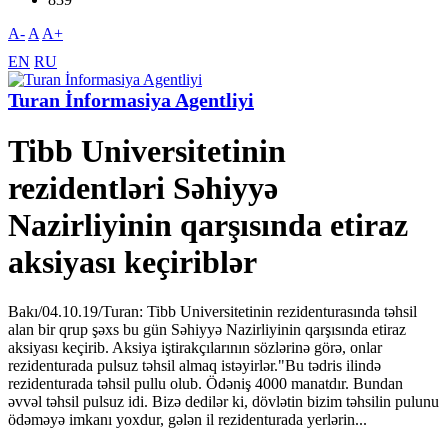
A-
A
A+
EN
RU
Turan İnformasiya Agentliyi
Tibb Universitetinin
rezidentləri Səhiyyə
Nazirliyinin qarşısında etiraz
aksiyası keçiriblər
Bakı/04.10.19/Turan: Tibb Universitetinin rezidenturasında təhsil
alan bir qrup şəxs bu gün Səhiyyə Nazirliyinin qarşısında etiraz
aksiyası keçirib. Aksiya iştirakçılarının sözlərinə görə, onlar
rezidenturada pulsuz təhsil almaq istəyirlər."Bu tədris ilində
rezidenturada təhsil pullu olub. Ödəniş 4000 manatdır. Bundan
əvvəl təhsil pulsuz idi. Bizə dedilər ki, dövlətin bizim təhsilin pulunu
ödəməyə imkanı yoxdur, gələn il rezidenturada yerlərin...