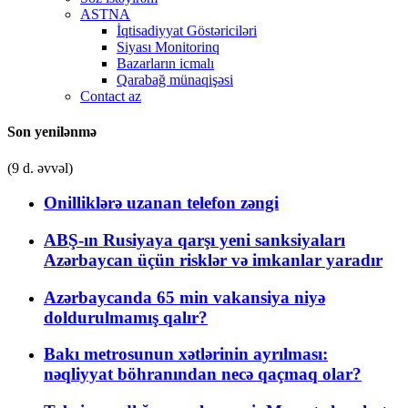
ASTNA
İqtisadiyyat Göstəriciləri
Siyası Monitorinq
Bazarların icmalı
Qarabağ münaqişəsi
Contact az
Son yenilənmə
(9 d. əvvəl)
Onilliklərə uzanan telefon zəngi
ABŞ-ın Rusiyaya qarşı yeni sanksiyaları
Azərbaycan üçün risklər və imkanlar yaradır
Azərbaycanda 65 min vakansiya niyə
doldurulmamış qalır?
Bakı metrosunun xətlərinin ayrılması:
nəqliyyat böhranından necə qaçmaq olar?