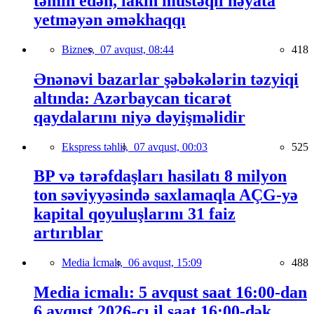
təmin edən, lakin müstəqil həyata
yetməyən əməkhaqqı
Biznes,
07 avqust, 08:44
418
Ənənəvi bazarlar şəbəkələrin təzyiqi
altında: Azərbaycan ticarət
qaydalarını niyə dəyişməlidir
Ekspress təhlil,
07 avqust, 00:03
525
BP və tərəfdaşları hasilatı 8 milyon
ton səviyyəsində saxlamaqla AÇG-yə
kapital qoyuluşlarını 31 faiz
artırıblar
Media İcmalı,
06 avqust, 15:09
488
Media icmalı: 5 avqust saat 16:00-dan
6 avqust 2026-cı il saat 16:00-dək