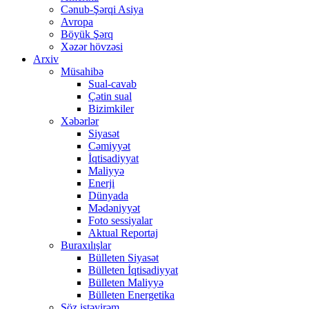
Cənub-Şərqi Asiya
Avropa
Böyük Şərq
Xəzər hövzəsi
Arxiv
Müsahibə
Sual-cavab
Çətin sual
Bizimkiler
Xəbərlər
Siyasət
Cəmiyyət
İqtisadiyyat
Maliyyə
Enerji
Dünyada
Mədəniyyət
Foto sessiyalar
Aktual Reportaj
Buraxılışlar
Bülleten Siyasət
Bülleten İqtisadiyyat
Bülleten Maliyyə
Bülleten Energetika
Söz istəyirəm