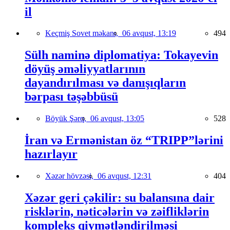
il
Keçmiş Sovet məkanı,
06 avqust, 13:19
494
Sülh naminə diplomatiya: Tokayevin
döyüş əməliyyatlarının
dayandırılması və danışıqların
bərpası təşəbbüsü
Böyük Şərq,
06 avqust, 13:05
528
İran və Ermənistan öz “TRIPP”lərini
hazırlayır
Xəzər hövzəsi,
06 avqust, 12:31
404
Xəzər geri çəkilir: su balansına dair
risklərin, nəticələrin və zəifliklərin
kompleks qiymətləndirilməsi