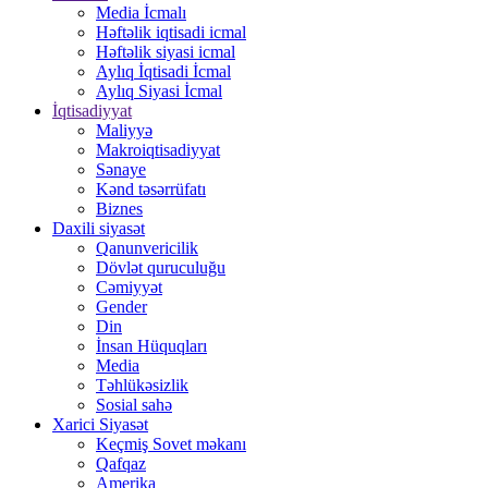
Media İcmalı
Həftəlik iqtisadi icmal
Həftəlik siyasi icmal
Aylıq İqtisadi İcmal
Aylıq Siyasi İcmal
İqtisadiyyat
Maliyyə
Makroiqtisadiyyat
Sənaye
Kənd təsərrüfatı
Biznes
Daxili siyasət
Qanunvericilik
Dövlət quruculuğu
Cəmiyyət
Gender
Din
İnsan Hüquqları
Media
Təhlükəsizlik
Sosial sahə
Xarici Siyasət
Keçmiş Sovet məkanı
Qafqaz
Amerika