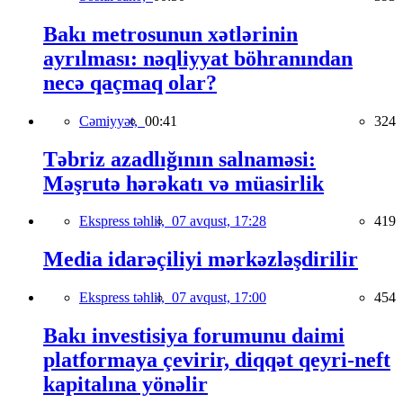
Bakı metrosunun xətlərinin
ayrılması: nəqliyyat böhranından
necə qaçmaq olar?
Cəmiyyət,
00:41
324
Təbriz azadlığının salnaməsi:
Məşrutə hərəkatı və müasirlik
Ekspress təhlil,
07 avqust, 17:28
419
Media idarəçiliyi mərkəzləşdirilir
Ekspress təhlil,
07 avqust, 17:00
454
Bakı investisiya forumunu daimi
platformaya çevirir, diqqət qeyri-neft
kapitalına yönəlir