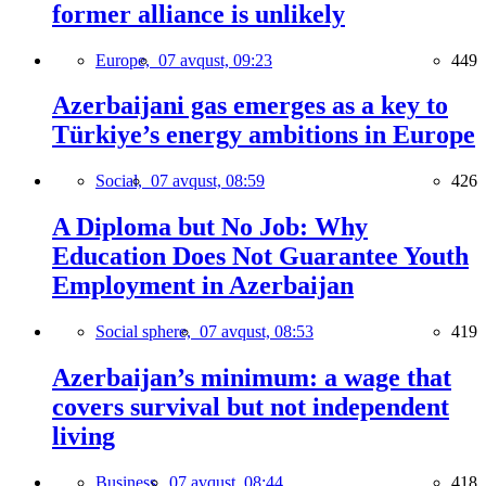
former alliance is unlikely
Europe,
07 avqust, 09:23
449
Azerbaijani gas emerges as a key to
Türkiye’s energy ambitions in Europe
Social,
07 avqust, 08:59
426
A Diploma but No Job: Why
Education Does Not Guarantee Youth
Employment in Azerbaijan
Social sphere,
07 avqust, 08:53
419
Azerbaijan’s minimum: a wage that
covers survival but not independent
living
Business,
07 avqust, 08:44
418