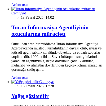
Ardını oxu
Cəmiyyət
13 Fevral 2025, 14:02
Turan İnformasiya Agentliyinin
oxucularına müraciətı
Otuz ildən artıq bir müddətdə Turan İnformasiya Agentliyi
Azərbaycanda müstəqil jurnalistikanın dayağı olub, siyasi və
iqtisadi qeyri-sabitlik şəraitində obyektiv və etibarlı xəbərlər
təqdim edib. 1990-cı ildə - Sovet İttifaqının son günlərində
yaradılan agentliyimiz, keçid dövrünün çətinliklərindən,
müharibə və islahatlar dövrlərindən keçərək ictimai maraqları
qorumağa sadiq qalıb.
Ardını oxu
Cəmiyyət
13 Fevral 2025, 13:28
Yağış gözlənilir