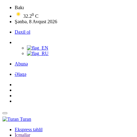
Bakı
0
32.2
C
Şənbə, 8 Avqust 2026
Daxil ol
Abunə
Əlaqə
Turan
Ekspress təhlil
İcmallar