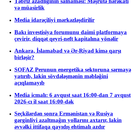
Təbriz azadlığının salnaməsi: Məşrutə hərəkatı
və müasirlik
Media idarəçiliyi mərkəzləşdirilir
Bakı investisiya forumunu daimi platformaya
çevirir, diqqət qeyri-neft kapitalına yönəlir
Ankara, İslamabad və Ər-Riyad kimə qarşı
birləşir?
SOFAZ Perunun energetika sektoruna sərmayə
yatırıb, lakin sövdələşmənin məbləğini
açıqlamayıb
Media icmalı: 6 avqust saat 16:00-dan 7 avqust
2026-cı il saat 16:00-dək
Seçkilərdən sonra Ermənistan və Rusiya
gərginliyi azaltmağın yollarını axtarır, lakin
əvvəlki ittifaqa qayıdış ehtimalı azdır