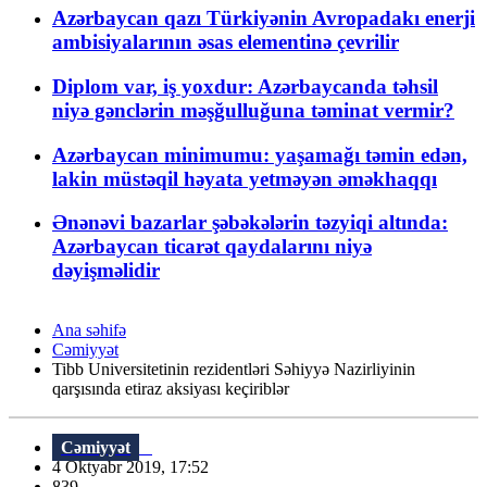
Azərbaycan qazı Türkiyənin Avropadakı enerji
ambisiyalarının əsas elementinə çevrilir
Diplom var, iş yoxdur: Azərbaycanda təhsil
niyə gənclərin məşğulluğuna təminat vermir?
Azərbaycan minimumu: yaşamağı təmin edən,
lakin müstəqil həyata yetməyən əməkhaqqı
Ənənəvi bazarlar şəbəkələrin təzyiqi altında:
Azərbaycan ticarət qaydalarını niyə
dəyişməlidir
Ana səhifə
Cəmiyyət
Tibb Universitetinin rezidentləri Səhiyyə Nazirliyinin
qarşısında etiraz aksiyası keçiriblər
Cəmiyyət
4 Oktyabr 2019, 17:52
839