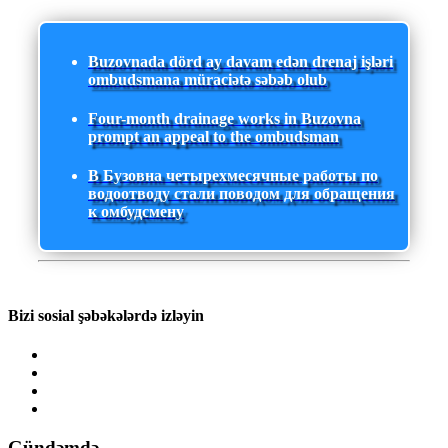
Buzovnada dörd ay davam edən drenaj işləri
ombudsmana müraciətə səbəb olub
Four-month drainage works in Buzovna
prompt an appeal to the ombudsman
В Бузовна четырехмесячные работы по
водоотводу стали поводом для обращения
к омбудсмену
Bizi sosial şəbəkələrdə izləyin
Gündəmdə