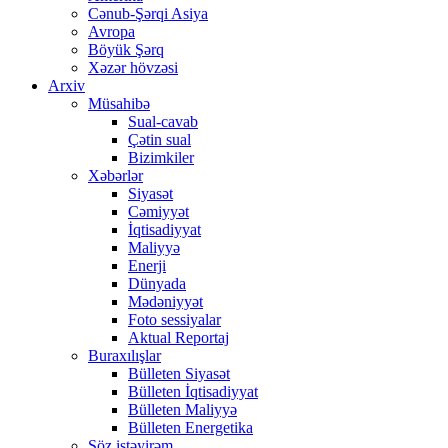
Cənub-Şərqi Asiya
Avropa
Böyük Şərq
Xəzər hövzəsi
Arxiv
Müsahibə
Sual-cavab
Çətin sual
Bizimkiler
Xəbərlər
Siyasət
Cəmiyyət
İqtisadiyyat
Maliyyə
Enerji
Dünyada
Mədəniyyət
Foto sessiyalar
Aktual Reportaj
Buraxılışlar
Bülleten Siyasət
Bülleten İqtisadiyyat
Bülleten Maliyyə
Bülleten Energetika
Söz istəyirəm