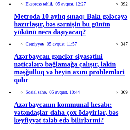
Ekspress təhlil,
05 avqust, 12:27
392
Metroda 10 aylıq sınaq: Bakı gələcəyə
hazırlaşır, bəs sərnişin bu günün
yükünü necə daşıyacaq?
Cəmiyyət,
05 avqust, 11:57
347
Azərbaycan gənclər siyasətini
nəticələrə bağlamağa çalışır, lakin
məşğulluq və beyin axını problemləri
qalır
Sosial sahə,
05 avqust, 10:44
369
Azərbaycanın kommunal hesabı:
vətəndaşlar daha çox ödəyirlər, bəs
keyfiyyət tələb edə bilirlərmi?