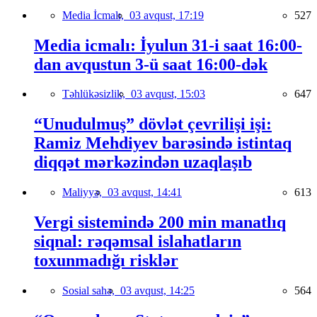
Media İcmalı,
03 avqust, 17:19
527
Media icmalı: İyulun 31-i saat 16:00-
dan avqustun 3-ü saat 16:00-dək
Təhlükəsizlik,
03 avqust, 15:03
647
“Unudulmuş” dövlət çevrilişi işi:
Ramiz Mehdiyev barəsində istintaq
diqqət mərkəzindən uzaqlaşıb
Maliyyə,
03 avqust, 14:41
613
Vergi sistemində 200 min manatlıq
siqnal: rəqəmsal islahatların
toxunmadığı risklər
Sosial sahə,
03 avqust, 14:25
564