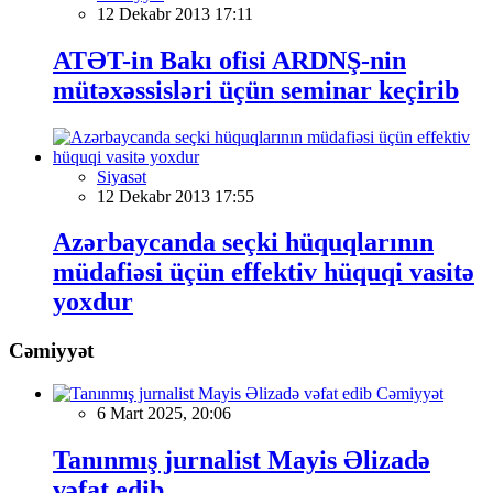
12 Dekabr 2013 17:11
ATƏT-in Bakı ofisi ARDNŞ-nin
mütəxəssisləri üçün seminar keçirib
Siyasət
12 Dekabr 2013 17:55
Azərbaycanda seçki hüquqlarının
müdafiəsi üçün effektiv hüquqi vasitə
yoxdur
Cəmiyyət
Cəmiyyət
6 Mart 2025, 20:06
Tanınmış jurnalist Mayis Əlizadə
vəfat edib