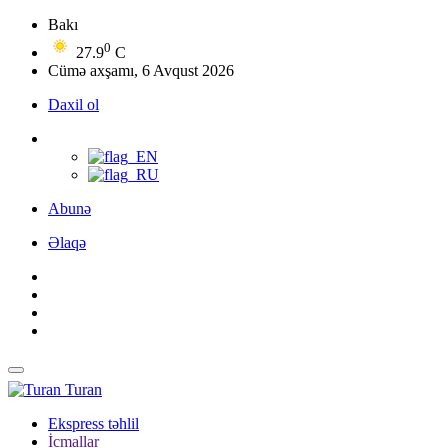
Bakı
0
27.9
C
Cümə axşamı, 6 Avqust 2026
Daxil ol
Abunə
Əlaqə
Turan
Ekspress təhlil
İcmallar