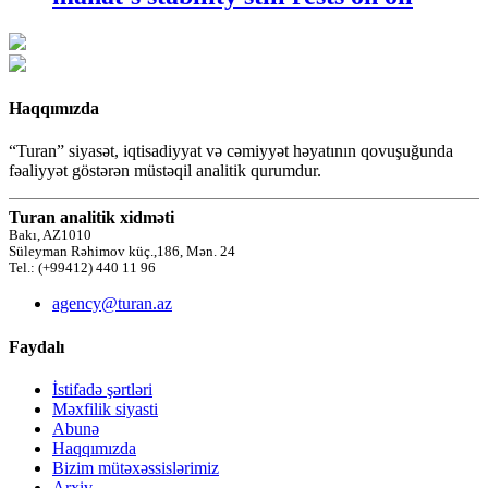
Haqqımızda
“Turan” siyasət, iqtisadiyyat və cəmiyyət həyatının qovuşuğunda
fəaliyyət göstərən müstəqil analitik qurumdur.
Turan analitik xidməti
Bakı, AZ1010
Süleyman Rəhimov küç.,186, Mən. 24
Tel.: (+99412) 440 11 96
agency@turan.az
Faydalı
İstifadə şərtləri
Məxfilik siyasti
Abunə
Haqqımızda
Bizim mütəxəssislərimiz
Arxiv