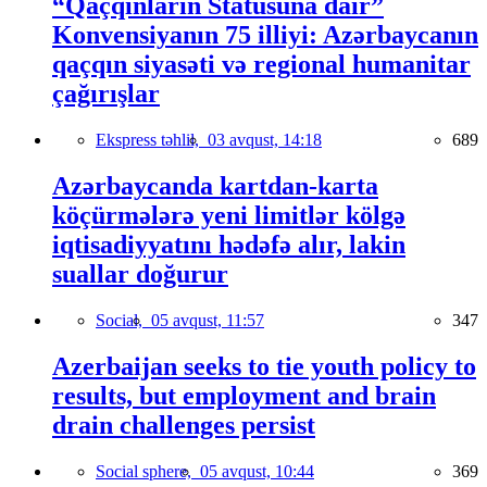
“Qaçqınların Statusuna dair”
Konvensiyanın 75 illiyi: Azərbaycanın
qaçqın siyasəti və regional humanitar
çağırışlar
Ekspress təhlil,
03 avqust, 14:18
689
Azərbaycanda kartdan-karta
köçürmələrə yeni limitlər kölgə
iqtisadiyyatını hədəfə alır, lakin
suallar doğurur
Social,
05 avqust, 11:57
347
Azerbaijan seeks to tie youth policy to
results, but employment and brain
drain challenges persist
Social sphere,
05 avqust, 10:44
369