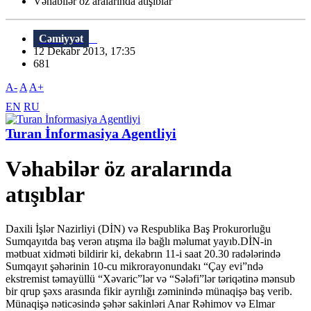
Vəhabilər öz aralarında atışıblar
Cəmiyyət
12 Dekabr 2013, 17:35
681
A-
A
A+
EN
RU
Turan İnformasiya Agentliyi
Vəhabilər öz aralarında
atışıblar
Daxili İşlər Nazirliyi (DİN) və Respublika Baş Prokurorluğu
Sumqayıtda baş verən atışma ilə bağlı məlumat yayıb.DİN-in
mətbuat xidməti bildirir ki, dekabrın 11-i saat 20.30 radələrində
Sumqayıt şəhərinin 10-cu mikrorayonundakı “Çay evi”ndə
ekstremist təmayüllü “Xəvaric”lər və “Sələfi”lər təriqətinə mənsub
bir qrup şəxs arasında fikir ayrılığı zəminində münaqişə baş verib.
Münaqişə nəticəsində şəhər sakinləri Anar Rəhimov və Elmar