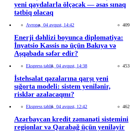
yeni qaydalarla ölçəcək — əsas sınaq
tətbiq olacaq
Avropa,
04 avqust, 14:42
409
Enerji dəhlizi boyunca diplomatiya:
İnyatsio Kassis nə üçün Bakıya və
Aşqabada səfər edir?
Ekspress təhlil,
04 avqust, 14:38
453
İstehsalat qəzalarına qarşı yeni
sığorta modeli: sistem yenilənir,
risklər azalacaqmı?
Ekspress təhlil,
04 avqust, 12:42
462
Azərbaycan kredit zəmanəti sistemini
regionlar və Qarabağ üçün yeniləyir