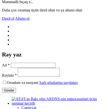
Məmmədli bıçaq x...
Daha çox oxumaq üçün daxil olun və ya abunə olun
Daxil ol
Abunə ol
Rəy yaz
Ad *
Rəyiniz *
Oxudum və razıyam
Şərh göndərmə qaydaları
Göndər
Cəmiyyət