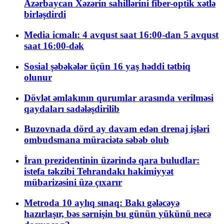
Azərbaycan Xəzərin sahillərini fiber-optik xətlə
birləşdirdi
Media icmalı: 4 avqust saat 16:00-dan 5 avqust
saat 16:00-dək
Sosial şəbəkələr üçün 16 yaş həddi tətbiq
olunur
Dövlət əmlakının qurumlar arasında verilməsi
qaydaları sadələşdirilib
Buzovnada dörd ay davam edən drenaj işləri
ombudsmana müraciətə səbəb olub
İran prezidentinin üzərində qara buludlar:
istefa təkzibi Tehrandakı hakimiyyət
mübarizəsini üzə çıxarır
Metroda 10 aylıq sınaq: Bakı gələcəyə
hazırlaşır, bəs sərnişin bu günün yükünü necə