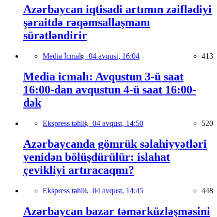
Azərbaycan iqtisadi artımın zəiflədiyi
şəraitdə rəqəmsallaşmanı
sürətləndirir
Media İcmalı,
04 avqust, 16:04
413
Media icmalı: Avqustun 3-ü saat
16:00-dan avqustun 4-ü saat 16:00-
dək
Ekspress təhlil,
04 avqust, 14:50
520
Azərbaycanda gömrük səlahiyyətləri
yenidən bölüşdürülür: islahat
çevikliyi artıracaqmı?
Ekspress təhlil,
04 avqust, 14:45
448
Azərbaycan bazar təmərküzləşməsini