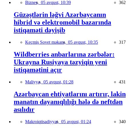
Biznes,
05 avqust, 10:39
362
Güzəştlərin ləğvi Azərbaycanın
hibrid və elektromobil bazarında
istiqaməti dəyişib
Keçmiş Sovet məkanı,
05 avqust, 10:35
317
Wildberries anbarlarına zərbələr:
Ukrayna Rusiyaya təzyiqin yeni
istiqamətini açır
Maliyyə,
05 avqust, 01:28
431
Azərbaycan ehtiyatlarını artırır, lakin
manatın dayanıqlılığı hələ də neftdən
asılıdır
Makroiqtisadiyyat,
05 avqust, 01:24
340