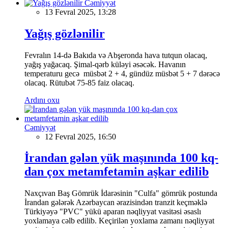
Cəmiyyət
13 Fevral 2025, 13:28
Yağış gözlənilir
Fevralın 14-də Bakıda və Abşeronda hava tutqun olacaq,
yağış yağacaq. Şimal-qərb küləyi əsəcək. Havanın
temperaturu gecə müsbət 2 + 4, gündüz müsbət 5 + 7 dərəcə
olacaq. Rütubət 75-85 faiz olacaq.
Ardını oxu
Cəmiyyət
12 Fevral 2025, 16:50
İrandan gələn yük maşınında 100 kq-
dan çox metamfetamin aşkar edilib
Naxçıvan Baş Gömrük İdarəsinin "Culfa" gömrük postunda
İrandan gələrək Azərbaycan ərazisindən tranzit keçməklə
Türkiyəyə "PVC" yükü aparan nəqliyyat vasitəsi əsaslı
yoxlamaya cəlb edilib. Keçirilən yoxlama zamanı nəqliyyat