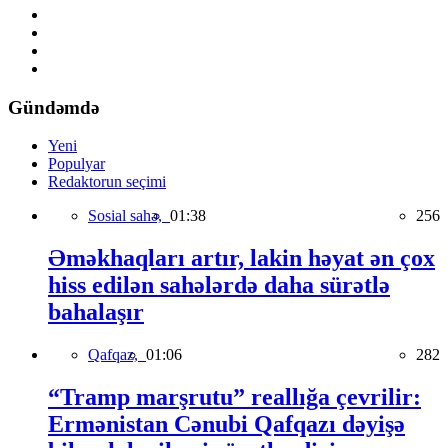
Gündəmdə
Yeni
Populyar
Redaktorun seçimi
Sosial sahə,
01:38
256
Əməkhaqları artır, lakin həyat ən çox
hiss edilən sahələrdə daha sürətlə
bahalaşır
Qafqaz,
01:06
282
“Tramp marşrutu” reallığa çevrilir:
Ermənistan Cənubi Qafqazı dəyişə