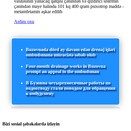
vasitəsinin yanacaq qatqısı çənindən və qızdırıcı sistemin
çənindən maye halında 101 kq 400 qram psixotrop maddə -
metamfetamin aşkar edilib
Ardını oxu
Buzovnada dörd ay davam edən drenaj işləri
ombudsmana müraciətə səbəb olub
Four-month drainage works in Buzovna
prompt an appeal to the ombudsman
В Бузовна четырехмесячные работы по
водоотводу стали поводом для обращения
к омбудсмену
Bizi sosial şəbəkələrdə izləyin