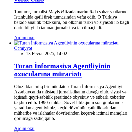
Tanınmış jurnalist Mayis Əlizadə martın 6-da səhər saatlarında
İstanbulda qəfil ürək tutmasından vəfat edib. O Türkiyə
barədə analitik təfəkkürü, bu ölkənin tarixi və siyasəti ilə bağlı
dərin biliyi ilə tanınan jurnalist və tərcüməçi idi.
Ardını oxu
Cəmiyyət
13 Fevral 2025, 14:02
Turan İnformasiya Agentliyinin
oxucularına müraciətı
Otuz ildən artıq bir müddətdə Turan İnformasiya Agentliyi
Azərbaycanda müstəqil jurnalistikanın dayağı olub, siyasi və
iqtisadi qeyri-sabitlik şəraitində obyektiv və etibarlı xəbərlər
təqdim edib. 1990-cı ildə - Sovet İttifaqının son günlərində
yaradılan agentliyimiz, keçid dövrünün çətinliklərindən,
müharibə və islahatlar dövrlərindən keçərək ictimai maraqları
qorumağa sadiq qalıb.
Ardını oxu