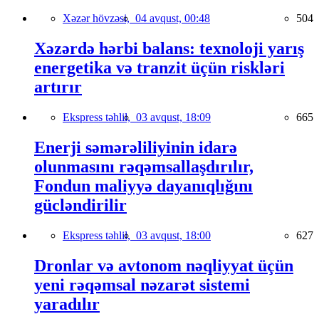
Xəzər hövzəsi,
04 avqust, 00:48
504
Xəzərdə hərbi balans: texnoloji yarış
energetika və tranzit üçün riskləri
artırır
Ekspress təhlil,
03 avqust, 18:09
665
Enerji səmərəliliyinin idarə
olunmasını rəqəmsallaşdırılır,
Fondun maliyyə dayanıqlığını
gücləndirilir
Ekspress təhlil,
03 avqust, 18:00
627
Dronlar və avtonom nəqliyyat üçün
yeni rəqəmsal nəzarət sistemi
yaradılır