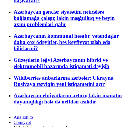
daşıyacaq?
Azərbaycan gənclər siyasətini nəticələrə
bağlamağa çalışır, lakin məşğulluq və beyin
axını problemləri qalır
Azərbaycanın kommunal hesabı: vətəndaşlar
daha çox ödəyirlər, bəs keyfiyyət tələb edə
bilirlərmi?
Güzəştlərin ləğvi Azərbaycanın hibrid və
elektromobil bazarında istiqaməti dəyişib
Wildberries anbarlarına zərbələr: Ukrayna
Rusiyaya təzyiqin yeni istiqamətini açır
Azərbaycan ehtiyatlarını artırır, lakin manatın
dayanıqlılığı hələ də neftdən asılıdır
Ana səhifə
Cəmiyyət