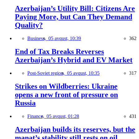
Azerbaijan’s Utility Bill: Citizens Are
Paying More, but Can They Demand
Quality?
Business,
05 avqust, 10:39
362
End of Tax Breaks Reverses
Azerbaijan’s Hybrid and EV Market
Post-Soviet region,
05 avqust, 10:35
317
Strikes on Wildberries: Ukraine
opens a new front of pressure on
Russia
Finance,
05 avqust, 01:28
431
Azerbaijan builds its reserves, but the
manat’s stability still rests on oil