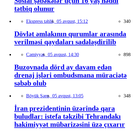
Sosial şəbəkələr üçün 16 yaş həddi
tətbiq olunur
Ekspress təhlil,
05 avqust, 15:12
340
Dövlət əmlakının qurumlar arasında
verilməsi qaydaları sadələşdirilib
Cəmiyyət,
05 avqust, 14:30
898
Buzovnada dörd ay davam edən
drenaj işləri ombudsmana müraciətə
səbəb olub
Böyük Şərq,
05 avqust, 13:05
348
İran prezidentinin üzərində qara
buludlar: istefa təkzibi Tehrandakı
hakimiyyət mübarizəsini üzə çıxarır