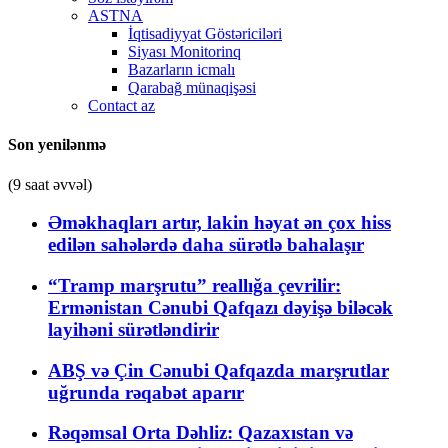
ASTNA
İqtisadiyyat Göstəriciləri
Siyası Monitorinq
Bazarların icmalı
Qarabağ münaqişəsi
Contact az
Son yenilənmə
(9 saat əvvəl)
Əməkhaqları artır, lakin həyat ən çox hiss
edilən sahələrdə daha sürətlə bahalaşır
“Tramp marşrutu” reallığa çevrilir:
Ermənistan Cənubi Qafqazı dəyişə biləcək
layihəni sürətləndirir
ABŞ və Çin Cənubi Qafqazda marşrutlar
uğrunda rəqabət aparır
Rəqəmsal Orta Dəhliz: Qazaxıstan və