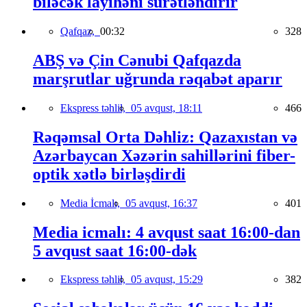
biləcək layihəni sürətləndirir
Qafqaz,
00:32
328
ABŞ və Çin Cənubi Qafqazda
marşrutlar uğrunda rəqabət aparır
Ekspress təhlil,
05 avqust, 18:11
466
Rəqəmsal Orta Dəhliz: Qazaxıstan və
Azərbaycan Xəzərin sahillərini fiber-
optik xətlə birləşdirdi
Media İcmalı,
05 avqust, 16:37
401
Media icmalı: 4 avqust saat 16:00-dan
5 avqust saat 16:00-dək
Ekspress təhlil,
05 avqust, 15:29
382