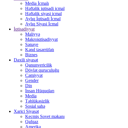
Media İcmalı
Həftəlik iqtisadi icmal
Həftəlik siyasi icmal
Aylıq İqtisadi İcmal
Aylıq Siyasi İcmal
İqtisadiyyat
Maliyyə
Makroiqtisadiyyat
Sənaye
Kənd təsərrüfatı
Biznes
Daxili siyasət
Qanunvericilik
Dövlət quruculuğu
Cəmiyyət
Gender
Din
İnsan Hüquqları
Media
Təhlükəsizlik
Sosial sahə
Xarici Siyasət
Keçmiş Sovet məkanı
Qafqaz
Amerika