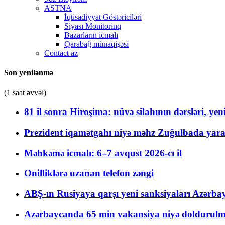
ASTNA
İqtisadiyyat Göstəriciləri
Siyası Monitorinq
Bazarların icmalı
Qarabağ münaqişəsi
Contact az
Son yenilənmə
(1 saat əvvəl)
81 il sonra Hiroşima: nüvə silahının dərsləri, yen
Prezident iqamətgahı niyə məhz Zuğulbada yaradı
Məhkəmə icmalı: 6–7 avqust 2026-cı il
Onilliklərə uzanan telefon zəngi
ABŞ-ın Rusiyaya qarşı yeni sanksiyaları Azərba
Azərbaycanda 65 min vakansiya niyə doldurulm