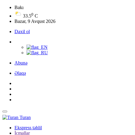
Bakı
0
33.5
C
Bazar, 9 Avqust 2026
Daxil ol
Abunə
Əlaqə
Turan
Ekspress təhlil
İcmallar