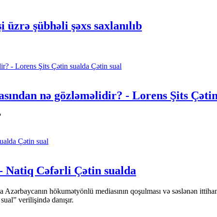
i üzrə şübhəli şəxs saxlanılıb
Çətin sual
sından nə gözləməlidir? - Lorens Şits Çətin
?
Çətin sual
- Natiq Cəfərli Çətin sualda
ara Azərbaycanın hökumətyönlü mediasının qoşulması və səslənən ittiha
l” verilişində danışır.