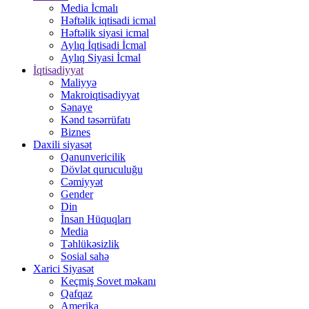
Media İcmalı
Həftəlik iqtisadi icmal
Həftəlik siyasi icmal
Aylıq İqtisadi İcmal
Aylıq Siyasi İcmal
İqtisadiyyat
Maliyyə
Makroiqtisadiyyat
Sənaye
Kənd təsərrüfatı
Biznes
Daxili siyasət
Qanunvericilik
Dövlət quruculuğu
Cəmiyyət
Gender
Din
İnsan Hüquqları
Media
Təhlükəsizlik
Sosial sahə
Xarici Siyasət
Keçmiş Sovet məkanı
Qafqaz
Amerika