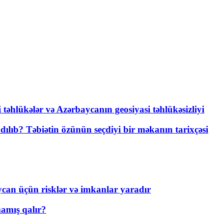
i təhlükələr və Azərbaycanın geosiyasi təhlükəsizliyi
lıb? Təbiətin özünün seçdiyi bir məkanın tarixçəsi
ycan üçün risklər və imkanlar yaradır
amış qalır?