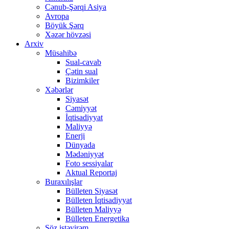
Cənub-Şərqi Asiya
Avropa
Böyük Şərq
Xəzər hövzəsi
Arxiv
Müsahibə
Sual-cavab
Çətin sual
Bizimkiler
Xəbərlər
Siyasət
Cəmiyyət
İqtisadiyyat
Maliyyə
Enerji
Dünyada
Mədəniyyət
Foto sessiyalar
Aktual Reportaj
Buraxılışlar
Bülleten Siyasət
Bülleten İqtisadiyyat
Bülleten Maliyyə
Bülleten Energetika
Söz istəyirəm