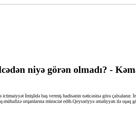
vəlcədən niyə görən olmadı? - Kə
ictimaiyyət İmişlidə baş vermiş hadisənin nəticəsinə görə çalxalanır. İm
-mühafizə orqanlarına müraciət edib.Qeysəriyyə əməliyyatı ilə uşaq göt