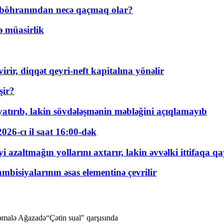
t böhranından necə qaçmaq olar?
ə müasirlik
rir, diqqət qeyri-neft kapitalına yönəlir
şir?
tırıb, lakin sövdələşmənin məbləğini açıqlamayıb
026-cı il saat 16:00-dək
 azaltmağın yollarını axtarır, lakin əvvəlki ittifaqa qa
bisiyalarının əsas elementinə çevrilir
Kəmalə Ağazadə“Çətin sual" qarşısında