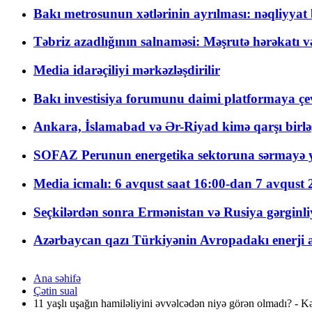
Bakı metrosunun xətlərinin ayrılması: nəqliyya
Təbriz azadlığının salnaməsi: Məşrutə hərəkatı v
Media idarəçiliyi mərkəzləşdirilir
Bakı investisiya forumunu daimi platformaya çevi
Ankara, İslamabad və Ər-Riyad kimə qarşı birlə
SOFAZ Perunun energetika sektoruna sərmayə ya
Media icmalı: 6 avqust saat 16:00-dan 7 avqust 2
Seçkilərdən sonra Ermənistan və Rusiya gərginliyi
Azərbaycan qazı Türkiyənin Avropadakı enerji am
Ana səhifə
Çətin sual
11 yaşlı uşağın hamiləliyini əvvəlcədən niyə görən olmadı? - 