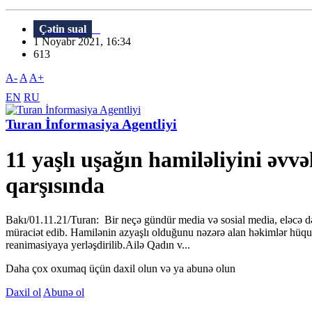
Çətin sual
1 Noyabr 2021, 16:34
613
A-
A
A+
EN
RU
Turan İnformasiya Agentliyi
11 yaşlı uşağın hamiləliyini əv
qarşısında
Bakı/01.11.21/Turan: Bir neçə gündür media və sosial media, eləcə də 
müraciət edib. Hamilənin azyaşlı olduğunu nəzərə alan həkimlər hüquq
reanimasiyaya yerləşdirilib.Ailə Qadın v...
Daha çox oxumaq üçün daxil olun və ya abunə olun
Daxil ol
Abunə ol