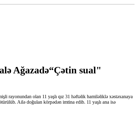
malə Ağazadə“Çətin sual"
işli rayonundan olan 11 yaşlı qız 31 həftəlik hamiləliklə xəstəxanaya
ürülüb. Ailə doğulan körpədən imtina edib. 11 yaşlı ana isə