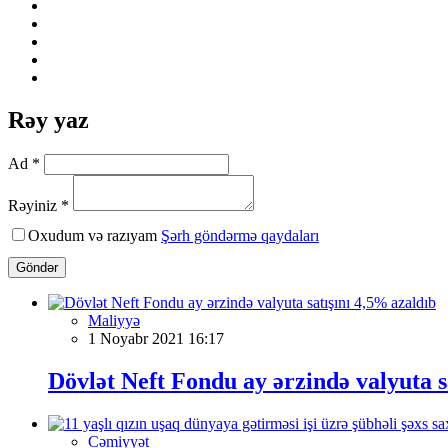
Rəy yaz
Ad *
Rəyiniz *
Oxudum və razıyam
Şərh göndərmə qaydaları
Göndər
Maliyyə
1 Noyabr 2021 16:17
Dövlət Neft Fondu ay ərzində valyuta s
Cəmiyyət