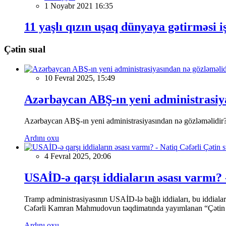
1 Noyabr 2021 16:35
11 yaşlı qızın uşaq dünyaya gətirməsi iş
Çətin sual
10 Fevral 2025, 15:49
Azərbaycan ABŞ-ın yeni administrasiya
Azərbaycan ABŞ-ın yeni administrasiyasından nə gözləməlidir
Ardını oxu
4 Fevral 2025, 20:06
USAİD-ə qarşı iddiaların əsası varmı? 
Tramp administrasiyasının USAİD-lə bağlı iddiaları, bu iddial
Cəfərli Kamran Mahmudovun təqdimatında yayımlanan “Çətin sua
Ardını oxu