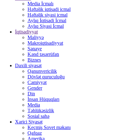
Media İcmalı
Həftəlik iqtisadi icmal
Həftəlik siyasi icmal
Aylıq İqtisadi İcmal
Aylıq Siyasi İcmal
İqtisadiyyat
Maliyyə
Makroiqtisadiyyat
Sənaye
Kənd təsərrüfatı
Biznes
Daxili siyasət
Qanunvericilik
Dövlət quruculuğu
Cəmiyyət
Gender
Din
İnsan Hüquqları
Media
Təhlükəsizlik
Sosial sahə
Xarici Siyasət
Keçmiş Sovet məkanı
Qafqaz
Amerika