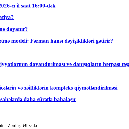
026-cı il saat 16:00-dək
atiya?
nə dayanır?
ə modeli: Fərman hansı dəyişiklikləri gətirir?
yyatlarının dayandırılması və danışıqların bərpası tə
ticələrin və zəifliklərin kompleks qiymətləndirilməsi
 sahələrdə daha sürətlə bahalaşır
ti – Zərdüşt Əlizadə