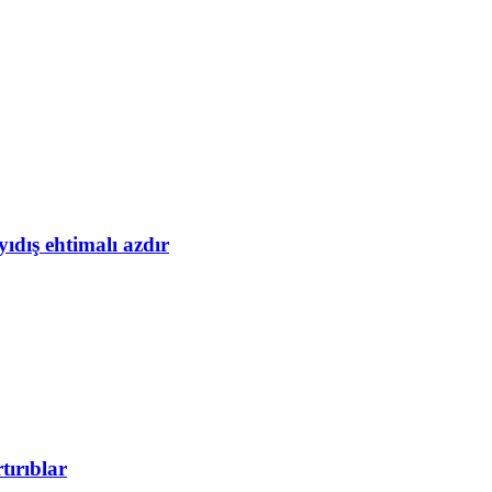
yıdış ehtimalı azdır
tırıblar