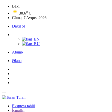
Bakı
0
30.6
C
Cümə, 7 Avqust 2026
Daxil ol
Abunə
Əlaqə
Turan
Ekspress təhlil
İcmallar