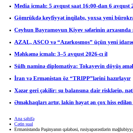
Media icmalı: 5 avqust saat 16:00-dan 6 avqust 2
Gömrükdə keyfiyyət inqilabı, yoxsa yeni bürokr
Ceyhun Bayramovun Kiyev səfərinin arxasında 
AZAL, ASCO və “Azərkosmos” üçün yeni idarəetm
Məhkəmə icmalı: 3–5 avqust 2026-cı il
Sülh naminə diplomatiya: Tokayevin döyüş əməli
İran və Ermənistan öz “TRIPP”lərini hazırlayır
Xəzər geri çəkilir: su balansına dair risklərin, nə
Əməkhaqları artır, lakin həyat ən çox hiss edilən
Ana səhifə
Çətin sual
Ermənistanda Paşinyanın qələbəsi, rusiyapərəstlərin məğlubiyyə