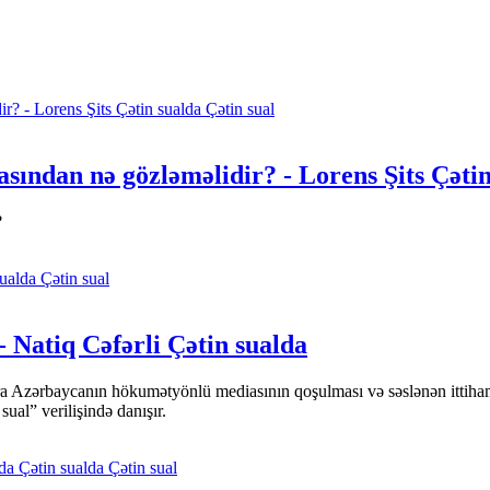
Çətin sual
sından nə gözləməlidir? - Lorens Şits Çətin
?
Çətin sual
- Natiq Cəfərli Çətin sualda
ara Azərbaycanın hökumətyönlü mediasının qoşulması və səslənən ittiha
l” verilişində danışır.
Çətin sual