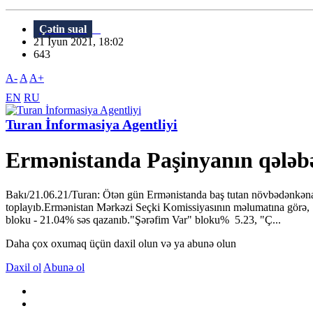
Çətin sual
21 İyun 2021, 18:02
643
A-
A
A+
EN
RU
Turan İnformasiya Agentliyi
Ermənistanda Paşinyanın qələbəs
Bakı/21.06.21/Turan: Ötən gün Ermənistanda baş tutan növbədənkənar 
toplayıb.Ermənistan Mərkəzi Seçki Komissiyasının məlumatına görə, 
bloku - 21.04% səs qazanıb."Şərəfim Var" bloku% 5.23, "Ç...
Daha çox oxumaq üçün daxil olun və ya abunə olun
Daxil ol
Abunə ol