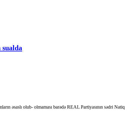
 sualda
mların əsaslı olub- olmaması barədə REAL Partiyasının sədri Natiq