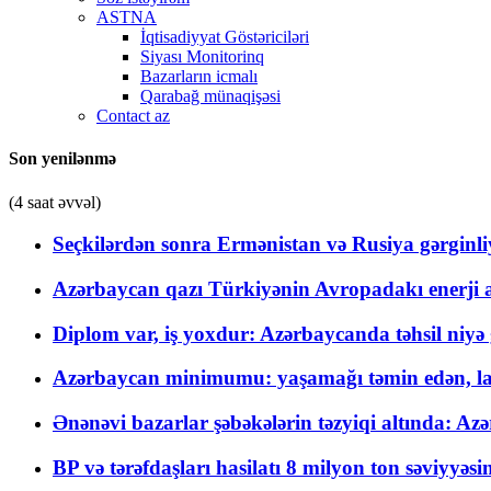
ASTNA
İqtisadiyyat Göstəriciləri
Siyası Monitorinq
Bazarların icmalı
Qarabağ münaqişəsi
Contact az
Son yenilənmə
(4 saat əvvəl)
Seçkilərdən sonra Ermənistan və Rusiya gərginliyi
Azərbaycan qazı Türkiyənin Avropadakı enerji am
Diplom var, iş yoxdur: Azərbaycanda təhsil niyə
Azərbaycan minimumu: yaşamağı təmin edən, la
Ənənəvi bazarlar şəbəkələrin təzyiqi altında: Azə
BP və tərəfdaşları hasilatı 8 milyon ton səviyyəs