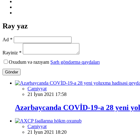
Rəy yaz
Ad *
Rəyiniz *
Oxudum və razıyam
Şərh göndərmə qaydaları
Göndər
Cəmiyyət
21 İyun 2021 17:58
Azərbaycanda COVİD-19-a 28 yeni yolu
Cəmiyyət
21 İyun 2021 18:20