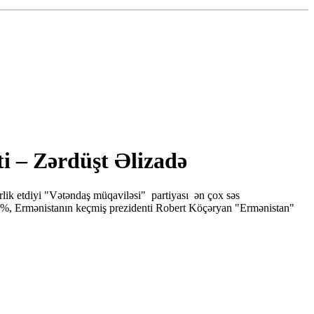
i – Zərdüşt Əlizadə
lik etdiyi "Vətəndaş müqaviləsi" partiyası ən çox səs
92%, Ermənistanın keçmiş prezidenti Robert Köçəryan "Ermənistan"