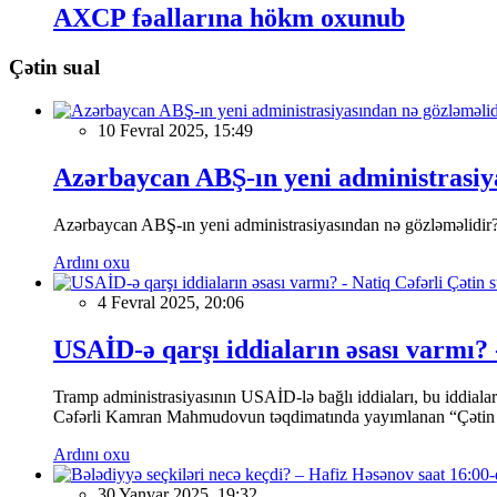
AXCP fəallarına hökm oxunub
Çətin sual
10 Fevral 2025, 15:49
Azərbaycan ABŞ-ın yeni administrasiya
Azərbaycan ABŞ-ın yeni administrasiyasından nə gözləməlidir
Ardını oxu
4 Fevral 2025, 20:06
USAİD-ə qarşı iddiaların əsası varmı? 
Tramp administrasiyasının USAİD-lə bağlı iddiaları, bu iddial
Cəfərli Kamran Mahmudovun təqdimatında yayımlanan “Çətin sua
Ardını oxu
30 Yanvar 2025, 19:32