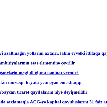
 azaltmağın yollarını axtarır, lakin əvvəlki ittifaqa qa
bisiyalarının əsas elementinə çevrilir
 gənclərin məşğulluğuna təminat vermir?
kin müstəqil həyata yetməyən əməkhaqqı
rbaycan ticarət qaydalarını niyə dəyişməlidir
ində saxlamaqla AÇG-yə kapital qoyuluşlarını 31 faiz ar