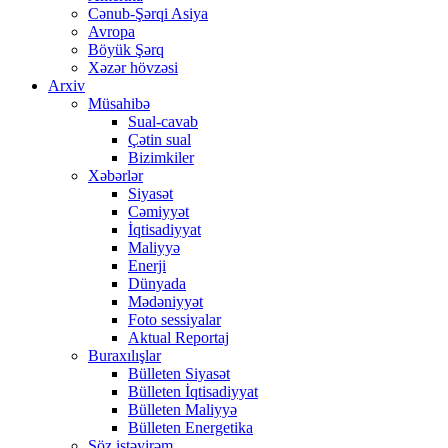
Cənub-Şərqi Asiya
Avropa
Böyük Şərq
Xəzər hövzəsi
Arxiv
Müsahibə
Sual-cavab
Çətin sual
Bizimkiler
Xəbərlər
Siyasət
Cəmiyyət
İqtisadiyyat
Maliyyə
Enerji
Dünyada
Mədəniyyət
Foto sessiyalar
Aktual Reportaj
Buraxılışlar
Bülleten Siyasət
Bülleten İqtisadiyyat
Bülleten Maliyyə
Bülleten Energetika
Söz istəyirəm