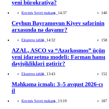
yeni bürokratiya?
Keçmiş Sovet məkanı,
14:37
140
Ceyhun Bayramovun Kiyev səfərinin
arxasında nə dayanır?
Ekspress təhlil,
14:32
158
AZAL, ASCO və “Azərkosmos” üçün
yeni idarəetmə modeli: Fərman hansı
dəyişiklikləri gətirir?
Ekspress təhlil,
13:43
152
Məhkəmə icmalı: 3–5 avqust 2026-cı
il
Keçmiş Sovet məkanı,
13:19
187