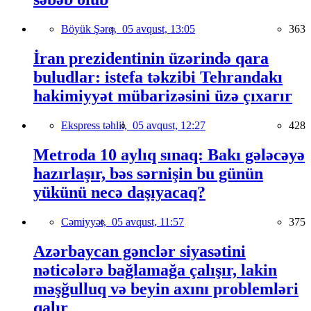
Böyük Şərq,
05 avqust, 13:05
363
İran prezidentinin üzərində qara
buludlar: istefa təkzibi Tehrandakı
hakimiyyət mübarizəsini üzə çıxarır
Ekspress təhlil,
05 avqust, 12:27
428
Metroda 10 aylıq sınaq: Bakı gələcəyə
hazırlaşır, bəs sərnişin bu günün
yükünü necə daşıyacaq?
Cəmiyyət,
05 avqust, 11:57
375
Azərbaycan gənclər siyasətini
nəticələrə bağlamağa çalışır, lakin
məşğulluq və beyin axını problemləri
qalır