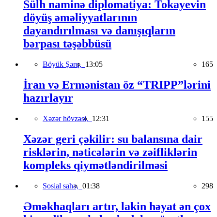
Sülh naminə diplomatiya: Tokayevin
döyüş əməliyyatlarının
dayandırılması və danışıqların
bərpası təşəbbüsü
Böyük Şərq,
13:05
165
İran və Ermənistan öz “TRIPP”lərini
hazırlayır
Xəzər hövzəsi,
12:31
155
Xəzər geri çəkilir: su balansına dair
risklərin, nəticələrin və zəifliklərin
kompleks qiymətləndirilməsi
Sosial sahə,
01:38
298
Əməkhaqları artır, lakin həyat ən çox