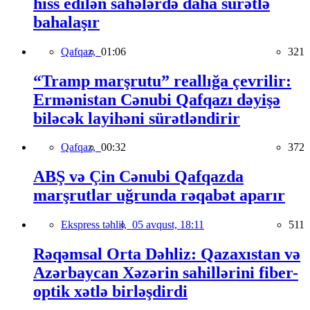
hiss edilən sahələrdə daha sürətlə
bahalaşır
Qafqaz,
01:06
321
“Tramp marşrutu” reallığa çevrilir:
Ermənistan Cənubi Qafqazı dəyişə
biləcək layihəni sürətləndirir
Qafqaz,
00:32
372
ABŞ və Çin Cənubi Qafqazda
marşrutlar uğrunda rəqabət aparır
Ekspress təhlil,
05 avqust, 18:11
511
Rəqəmsal Orta Dəhliz: Qazaxıstan və
Azərbaycan Xəzərin sahillərini fiber-
optik xətlə birləşdirdi