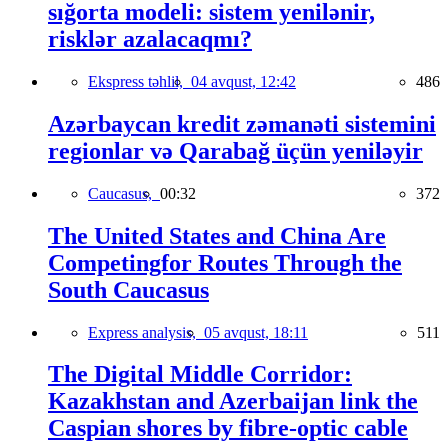
sığorta modeli: sistem yenilənir,
risklər azalacaqmı?
Ekspress təhlil,
04 avqust, 12:42
486
Azərbaycan kredit zəmanəti sistemini
regionlar və Qarabağ üçün yeniləyir
Caucasus,
00:32
372
The United States and China Are
Competingfor Routes Through the
South Caucasus
Express analysis,
05 avqust, 18:11
511
The Digital Middle Corridor:
Kazakhstan and Azerbaijan link the
Caspian shores by fibre-optic cable