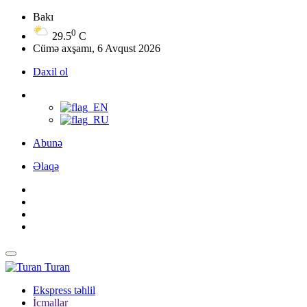
Bakı
0
29.5
C
Cümə axşamı, 6 Avqust 2026
Daxil ol
Abunə
Əlaqə
Turan
Ekspress təhlil
İcmallar