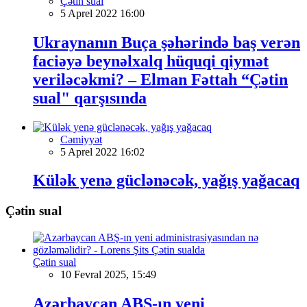
Çətin sual
5 Aprel 2022 16:00
Ukraynanın Buça şəhərində baş verən
faciəyə beynəlxalq hüquqi qiymət
veriləcəkmi? – Elman Fəttah “Çətin
sual" qarşısında
Cəmiyyət
5 Aprel 2022 16:02
Külək yenə güclənəcək, yağış yağacaq
Çətin sual
Çətin sual
10 Fevral 2025, 15:49
Azərbaycan ABŞ-ın yeni