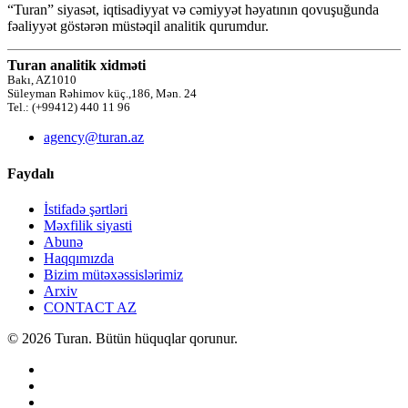
“Turan” siyasət, iqtisadiyyat və cəmiyyət həyatının qovuşuğunda
fəaliyyət göstərən müstəqil analitik qurumdur.
Turan analitik xidməti
Bakı, AZ1010
Süleyman Rəhimov küç.,186, Mən. 24
Tel.: (+99412) 440 11 96
agency@turan.az
Faydalı
İstifadə şərtləri
Məxfilik siyasti
Abunə
Haqqımızda
Bizim mütəxəssislərimiz
Arxiv
CONTACT AZ
© 2026 Turan. Bütün hüquqlar qorunur.