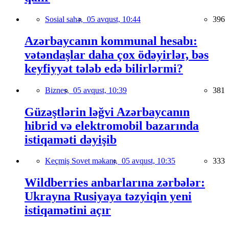
Sosial sahə,
05 avqust, 10:44
396
Azərbaycanın kommunal hesabı:
vətəndaşlar daha çox ödəyirlər, bəs
keyfiyyət tələb edə bilirlərmi?
Biznes,
05 avqust, 10:39
381
Güzəştlərin ləğvi Azərbaycanın
hibrid və elektromobil bazarında
istiqaməti dəyişib
Keçmiş Sovet məkanı,
05 avqust, 10:35
333
Wildberries anbarlarına zərbələr:
Ukrayna Rusiyaya təzyiqin yeni
istiqamətini açır