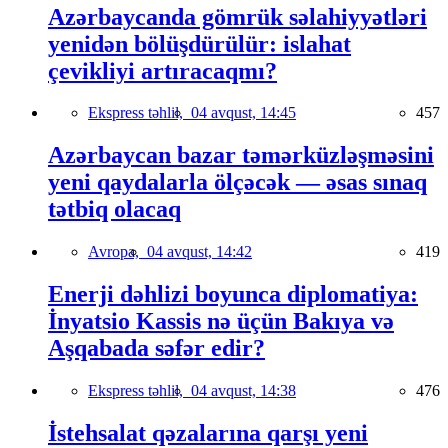
Azərbaycanda gömrük səlahiyyətləri
yenidən bölüşdürülür: islahat
çevikliyi artıracaqmı?
Ekspress təhlil,
04 avqust, 14:45
457
Azərbaycan bazar təmərküzləşməsini
yeni qaydalarla ölçəcək — əsas sınaq
tətbiq olacaq
Avropa,
04 avqust, 14:42
419
Enerji dəhlizi boyunca diplomatiya:
İnyatsio Kassis nə üçün Bakıya və
Aşqabada səfər edir?
Ekspress təhlil,
04 avqust, 14:38
476
İstehsalat qəzalarına qarşı yeni