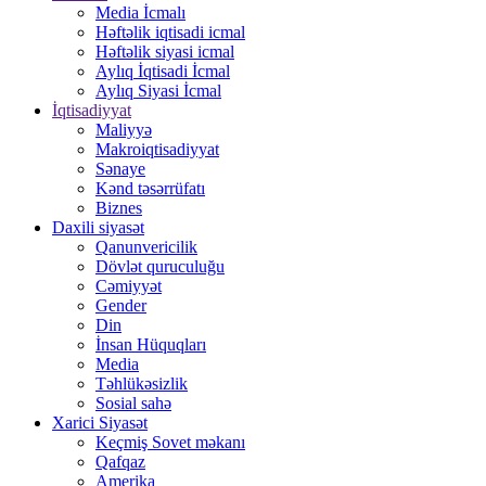
Media İcmalı
Həftəlik iqtisadi icmal
Həftəlik siyasi icmal
Aylıq İqtisadi İcmal
Aylıq Siyasi İcmal
İqtisadiyyat
Maliyyə
Makroiqtisadiyyat
Sənaye
Kənd təsərrüfatı
Biznes
Daxili siyasət
Qanunvericilik
Dövlət quruculuğu
Cəmiyyət
Gender
Din
İnsan Hüquqları
Media
Təhlükəsizlik
Sosial sahə
Xarici Siyasət
Keçmiş Sovet məkanı
Qafqaz
Amerika