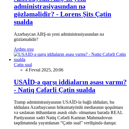
administrasiyasından nə
gözləməlidir? - Lorens Şits Çətin
sualda
Azərbaycan ABŞ-ın yeni administrasiyasından nə
gözləməlidir?
Ardını oxu
Çətin sual
4 Fevral 2025, 20:06
USAİD-ə qarşı iddiaların əsası varmı?
- Natiq Cəfərli Çətin sualda
Tramp administrasiyasının USAİD-lə bağlı iddiaları, bu
iddialara Azərbaycanın hökumətyönlü mediasının qoşulması
və səslənən ittihamların əsaslı olub- olmaması barədə REAL
Partiyasının sədri Natiq Cəfərli Kamran Mahmudovun
təqdimatında yayımlanan “Çətin sual” verilişində danışır.