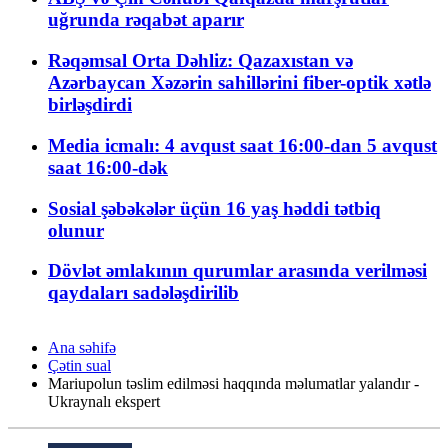
uğrunda rəqabət aparır
Rəqəmsal Orta Dəhliz: Qazaxıstan və
Azərbaycan Xəzərin sahillərini fiber-optik xətlə
birləşdirdi
Media icmalı: 4 avqust saat 16:00-dan 5 avqust
saat 16:00-dək
Sosial şəbəkələr üçün 16 yaş həddi tətbiq
olunur
Dövlət əmlakının qurumlar arasında verilməsi
qaydaları sadələşdirilib
Ana səhifə
Çətin sual
Mariupolun təslim edilməsi haqqında məlumatlar yalandır -
Ukraynalı ekspert