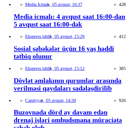
Media İcmalı,
05 avqust, 16:37
428
Media icmalı: 4 avqust saat 16:00-dan
5 avqust saat 16:00-dək
Ekspress təhlil,
05 avqust, 15:29
412
Sosial şəbəkələr üçün 16 yaş həddi
tətbiq olunur
Ekspress təhlil,
05 avqust, 15:12
385
Dövlət əmlakının qurumlar arasında
verilməsi qaydaları sadələşdirilib
Cəmiyyət,
05 avqust, 14:30
926
Buzovnada dörd ay davam edən
drenaj işləri ombudsmana müraciətə
səbəb olub