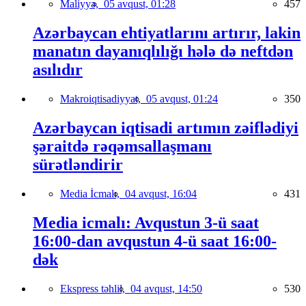
Maliyyə,
05 avqust, 01:28
457
Azərbaycan ehtiyatlarını artırır, lakin
manatın dayanıqlılığı hələ də neftdən
asılıdır
Makroiqtisadiyyat,
05 avqust, 01:24
350
Azərbaycan iqtisadi artımın zəiflədiyi
şəraitdə rəqəmsallaşmanı
sürətləndirir
Media İcmalı,
04 avqust, 16:04
431
Media icmalı: Avqustun 3-ü saat
16:00-dan avqustun 4-ü saat 16:00-
dək
Ekspress təhlil,
04 avqust, 14:50
530