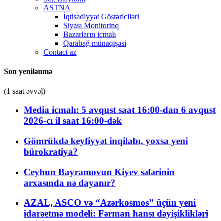
ASTNA
İqtisadiyyat Göstəriciləri
Siyası Monitorinq
Bazarların icmalı
Qarabağ münaqişəsi
Contact az
Son yenilənmə
(1 saat əvvəl)
Media icmalı: 5 avqust saat 16:00-dan 6 avqust
2026-cı il saat 16:00-dək
Gömrükdə keyfiyyət inqilabı, yoxsa yeni
bürokratiya?
Ceyhun Bayramovun Kiyev səfərinin
arxasında nə dayanır?
AZAL, ASCO və “Azərkosmos” üçün yeni
idarəetmə modeli: Fərman hansı dəyişiklikləri