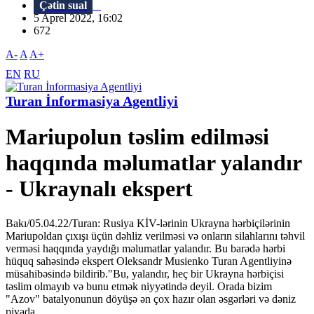
Çətin sual
5 Aprel 2022, 16:02
672
A-
A
A+
EN
RU
Turan İnformasiya Agentliyi
Mariupolun təslim edilməsi
haqqında məlumatlar yalandır
- Ukraynalı ekspert
Bakı/05.04.22/Turan: Rusiya KİV-lərinin Ukrayna hərbiçilərinin
Mariupoldan çıxışı üçün dəhliz verilməsi və onların silahlarını təhvil
verməsi haqqında yaydığı məlumatlar yalandır. Bu barədə hərbi
hüquq sahəsində ekspert Oleksandr Musienko Turan Agentliyinə
müsahibəsində bildirib."Bu, yalandır, heç bir Ukrayna hərbiçisi
təslim olmayıb və bunu etmək niyyətində deyil. Orada bizim
"Azov" batalyonunun döyüşə ən çox hazır olan əsgərləri və dəniz
piyada...