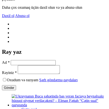
Daha çox oxumaq üçün daxil olun və ya abunə olun
Daxil ol
Abunə ol
Rəy yaz
Ad *
Rəyiniz *
Oxudum və razıyam
Şərh göndərmə qaydaları
Göndər