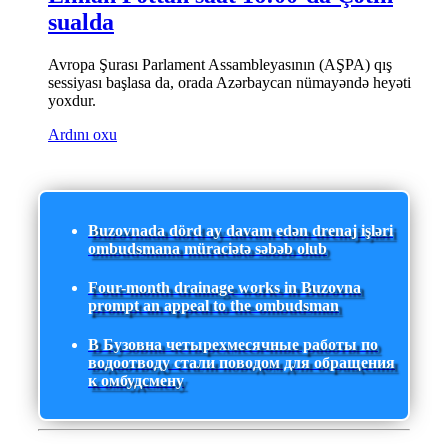
sualda
Avropa Şurası Parlament Assambleyasının (AŞPA) qış
sessiyası başlasa da, orada Azərbaycan nümayəndə heyəti
yoxdur.
Ardını oxu
Buzovnada dörd ay davam edən drenaj işləri
ombudsmana müraciətə səbəb olub
Four-month drainage works in Buzovna
prompt an appeal to the ombudsman
В Бузовна четырехмесячные работы по
водоотводу стали поводом для обращения
к омбудсмену