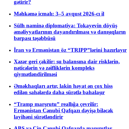
gətirir?
Məhkəmə icmalı: 3–5 avqust 2026-cı il
Sülh naminə diplomatiya: Tokayevin döyüş
əməliyyatlarının dayandırılması və danışıqların
bərpası təşəbbüsü
İran və Ermənistan öz “TRIPP”lərini hazırlayır
Xəzər geri çəkilir: su balansına dair risklərin,
nəticələrin və zəifliklərin kompleks
qiymətləndirilməsi
Əməkhaqları artır, lakin həyat ən çox hiss
edilən sahələrdə daha sürətlə bahalaşır
“Tramp marşrutu” reallığa çevrilir:
Ermənistan Cənubi Qafqazı dəyişə biləcək
layihəni sürətləndirir
ABŞ və Çin Cənubi Qafqazda marşrutlar