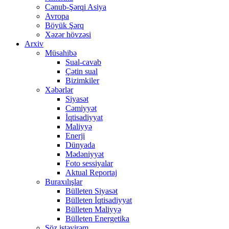
Cənub-Şərqi Asiya
Avropa
Böyük Şərq
Xəzər hövzəsi
Arxiv
Müsahibə
Sual-cavab
Çətin sual
Bizimkiler
Xəbərlər
Siyasət
Cəmiyyət
İqtisadiyyat
Maliyyə
Enerji
Dünyada
Mədəniyyət
Foto sessiyalar
Aktual Reportaj
Buraxılışlar
Bülleten Siyasət
Bülleten İqtisadiyyat
Bülleten Maliyyə
Bülleten Energetika
Söz istəyirəm